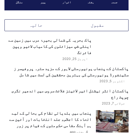
ک
ت
جمعہ
ہفتہ
اتوار
پیر
منگل
ت
ن
ے
ا
ہ
ز
مقبول
حالیہ
ی
ع
ں
،
ت
پاک بحریہ کی شمالی بحیرۂ عرب میں زمین سے
ن
و
اینٹی شپ میزائلوں کی کامیاب لائیو ویپن
ئ
س
فائرنگ
ے
ک
ر
اپریل 25, 2020
ھ
ش
پاکستان کے پنجاب یونیورسٹی لاہور کے مزید سترہ پروفیسر ز
ی
ت
سٹینفورڈ یونیورسٹی کی بہترین محققین کی لسٹ میں شامل
ا
ے
اکتوبر 5, 2023
ت
ا
ر
و
پاکستان انٹر نیشنل ائیر لائینز فلائٹ سروس میں اندھیر نگری
ی
ر
چوپٹ راج
ک
ن
جولائی 7, 2023
ی
ئ
پنجاب میں بلدیاتی نظام کی بحالی کے لیے
و
ے
اتحاد کا اجلاس، جلد انتخابات اور آئین سے
ں
ا
ہم آہنگ مقامی حکومتوں کے قیام پر زور
ن
ل
4 ہفتے ago
ہ