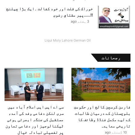
ب
ی
م
خوراک کی قلت اور خود کفالت ۔ایک بڑا چیلنج
ں
ک
!!……پیر مشتاق رضوی
ج
ی
3 ہفتے ago
ا
ر
س
ی
ک
ل
Liqui Moly Lahore German Oil
ت
ی
ے
ز
؟
رجحانات
ک
‘
ے
ب
ی
چ
خ
و
ش
فارمن کرسچن کالج اور حکومتِ
سی اے ایس ایس اسلام آباد میں
ی
بلوچستان کے درمیان طالبات
سری لنکن دفاعی وفد کی آمد،
ک
کے لیے مکمل فنڈڈ وظائف کا
مستقبل کی جنگ، ابھرتی ہوئی
ی
تاریخی معاہدہ
ٹیکنالوجیز اور دفاعی تعاون
خ
پر تفصیلی تبادلہ خیال
10 گھنٹے ago
ب