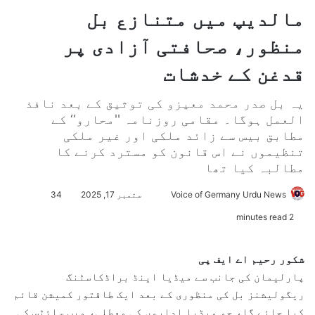
مالدیپ میں متنازع بل
منظور، صحافتی آزادی پر
قدغن کے خدشات
یہ بل صدر محمد معیزو کی توثیق کے بعد نافذ
العمل ہوگا۔ مقامی روزنامہ ''محارو‘‘ کے
مطابق بیس سے زائد ملکی اور غیر ملکی
تنظیموں نے اس قانون کو مسترد کرنے کا
مطالبہ کیا تھا
Voice of Germany Urdu News
S
ستمبر 17, 2025
34
e
2 minutes read
n
d
شکور رحیم
اے ایف پی
a
پارلیمان کی جانب سے میڈیا اینڈ براڈکاسٹنگ
n
ریگولیشنز بل کی منظوری کے بعد ایک طاقتور کمیشن قائم
e
کیا جائے گا، جو میڈیا اداروں کی معطلی، ویب سائٹس کی
m