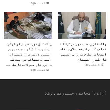
10 گھنٹے ago
ر
پاکستان پنجاب میں میٹرک کے
پاکستان میں نسوار کو ٹیکس
نتائج کا بیک وقت اعلان، شفاف
نیٹ میں شامل کرنے، تصویری
امتحانی نظام پر وزیر تعلیم
انتباہ لازمی قرار دینے اور
کا اظہارِ اطمینان
انسدادِ تمباکو قوانین کے
دائرہ کار میں لانے کا مطالبہ
12 گھنٹے ago
12 گھنٹے ago
آزادیٴ صحافت ، جمہوریت ، وطن