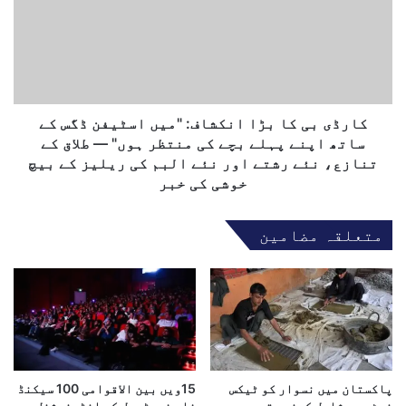
ا
ڈ
ت
ی
ر
ب
ی
ی
و
ک
ں
ا
پ
ب
کارڈی بی کا بڑا انکشاف: "میں اسٹیفن ڈگس کے
ر
ڑ
ساتھ اپنے پہلے بچے کی منتظر ہوں" — طلاق کے
پ
ا
تنازع، نئے رشتے اور نئے البم کی ریلیز کے بیچ
ا
ا
خوشی کی خبر
ک
ن
س
ک
ت
متعلقہ مضامین
ش
ا
ا
ن
ف
آ
:
م
"
د
م
پ
ی
ر
ں
پ
ا
پاکستان میں نسوار کو ٹیکس
15ویں بین الاقوامی 100 سیکنڈ
ا
نیٹ میں شامل کرنے، تصویری
فلم فیسٹیول کے انٹرنیشنل