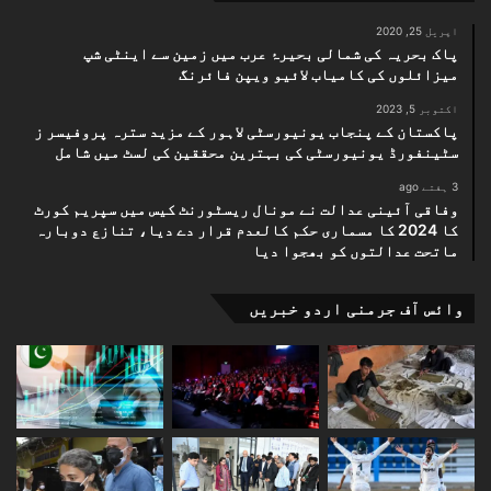
اپریل 25, 2020
پاک بحریہ کی شمالی بحیرۂ عرب میں زمین سے اینٹی شپ
میزائلوں کی کامیاب لائیو ویپن فائرنگ
اکتوبر 5, 2023
پاکستان کے پنجاب یونیورسٹی لاہور کے مزید سترہ پروفیسر ز
سٹینفورڈ یونیورسٹی کی بہترین محققین کی لسٹ میں شامل
3 ہفتے ago
وفاقی آئینی عدالت نے مونال ریسٹورنٹ کیس میں سپریم کورٹ
کا 2024 کا مسماری حکم کالعدم قرار دے دیا، تنازع دوبارہ
ماتحت عدالتوں کو بھجوا دیا
وائس آف جرمنی اردو خبریں