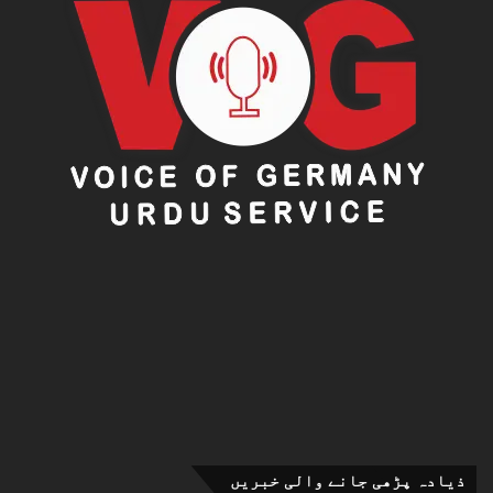
ذیادہ پڑھی جانے والی خبریں