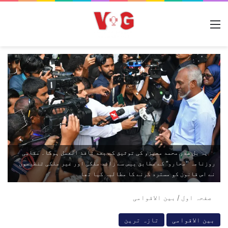
مینو
یہ بل صدر محمد معیزو کی توثیق کے بعد نافذ العمل ہوگا۔ مقامی
روزنامہ ''محارو‘‘ کے مطابق بیس سے زائد ملکی اور غیر ملکی تنظیموں
نے اس قانون کو مسترد کرنے کا مطالبہ کیا تھا
صفحہ اول
/
بین الاقوامی
بین الاقوامی
تازہ ترین