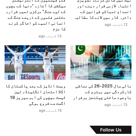
س
ب
انتباہ لازمی قرار دینے اور
سیکشن کا آغاز، "دنیا کے بچوں
ٹ
انسدادِ تمباکو قوانین کے
کے لیے جنگ” مرکزی تھیم قرار،
ن
ی
دائرہ کار میں لانے کا مطالبہ
مختصر فلموں کے ذریعے جنگ کے
د
ف
انسانی المیے کو اجاگر کرنے
ی
12 گھنٹے ago
ن
کا عزم
؛
ڈ
13 گھنٹے ago
پ
گ
ا
س
ک
ک
س
ے
ت
س
ا
ا
ن
ت
س
ھ
مالی سال 2025-26 کی معاشی
ویسٹ انڈیز کے بعد پاکستان کا
ک
ا
کارکردگی میں بہتری کے
اگلا امتحان انگلینڈ، تین
ھ
پ
باوجود ساختی چیلنجز برقرار
ٹیسٹ میچوں کی اہم سیریز 19
ک
ن
اگست سے شروع ہوگی
13 گھنٹے ago
م
ے
15 گھنٹے ago
ی
پ
و
ہ
ن
ل
Follow Us
ٹ
ے