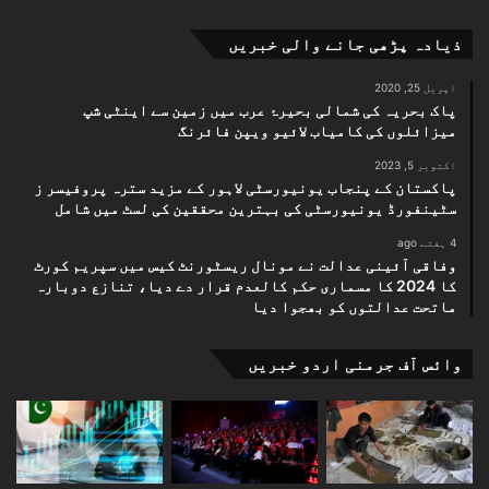
ذیادہ پڑھی جانے والی خبریں
اپریل 25, 2020
پاک بحریہ کی شمالی بحیرۂ عرب میں زمین سے اینٹی شپ
میزائلوں کی کامیاب لائیو ویپن فائرنگ
اکتوبر 5, 2023
پاکستان کے پنجاب یونیورسٹی لاہور کے مزید سترہ پروفیسر ز
سٹینفورڈ یونیورسٹی کی بہترین محققین کی لسٹ میں شامل
4 ہفتے ago
وفاقی آئینی عدالت نے مونال ریسٹورنٹ کیس میں سپریم کورٹ
کا 2024 کا مسماری حکم کالعدم قرار دے دیا، تنازع دوبارہ
ماتحت عدالتوں کو بھجوا دیا
وائس آف جرمنی اردو خبریں