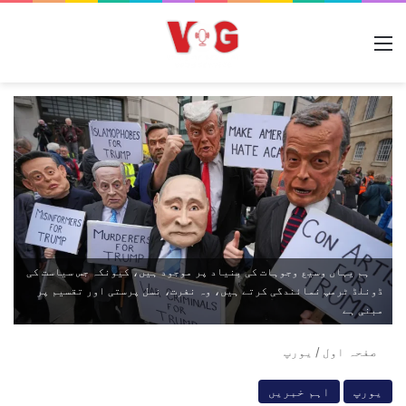
مینو
ہم یہاں وسیع وجوہات کی بنیاد پر موجود ہیں، کیونکہ جس سیاست کی
ڈونلڈ ٹرمپ نمائندگی کرتے ہیں، وہ نفرت، نسل پرستی اور تقسیم پر
مبنی ہے
صفحہ اول
/
یورپ
یورپ
اہم خبریں