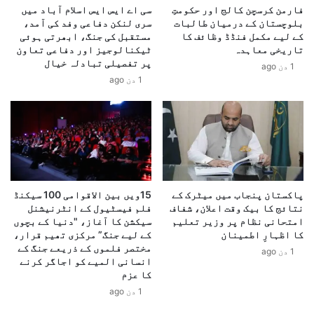
ؤ
ج
فارمن کرسچن کالج اور حکومتِ
سی اے ایس ایس اسلام آباد میں
یہ کوشش ناکام بنا دی۔
ن
بلوچستان کے درمیان طالبات
سری لنکن دفاعی وفد کی آمد،
ا
کے لیے مکمل فنڈڈ وظائف کا
مستقبل کی جنگ، ابھرتی ہوئی
س
ب
تاریخی معاہدہ
ٹیکنالوجیز اور دفاعی تعاون
ی
سیاسی، نسلی اور عالمی بیانیے کے
پ
پر تفصیلی تبادلہ خیال
ن
1 دن ago
و
خلاف آواز: مظاہرین کے پیچھے محرکات
1 دن ago
ڈ
ل
ن
ی
بین جمال، فلسطین یکجہتی مہم کے ڈائریکٹر
نے CNN سے
ے
س
گفتگو میں کہا:
چ
ک
ی
ا
ن
ت
ی
ا
ک
ر
پاکستان پنجاب میں میٹرک کے
15ویں بین الاقوامی 100 سیکنڈ
ھ
ی
نتائج کا بیک وقت اعلان، شفاف
فلم فیسٹیول کے انٹرنیشنل
ا
خ
امتحانی نظام پر وزیر تعلیم
سیکشن کا آغاز، "دنیا کے بچوں
"ہم یہاں وسیع وجوہات کی بنیاد پر
ن
ی
کا اظہارِ اطمینان
کے لیے جنگ” مرکزی تھیم قرار،
ے
ر
موجود ہیں، کیونکہ جس سیاست کی
مختصر فلموں کے ذریعے جنگ کے
1 دن ago
س
ی
انسانی المیے کو اجاگر کرنے
ڈونلڈ ٹرمپ نمائندگی کرتے ہیں،
ے
کا عزم
س
م
ک
1 دن ago
وہ نفرت، نسل پرستی اور تقسیم پر
ت
ی