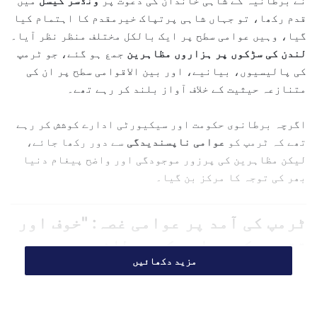
نے برطانیہ کے شاہی خاندان کی دعوت پر
ونڈسر کیسل
میں
n
قدم رکھا، تو جہاں شاہی پرتپاک خیرمقدم کا اہتمام کیا
e
گیا، وہیں عوامی سطح پر ایک بالکل مختلف منظر نظر آیا۔
m
لندن کی سڑکوں پر ہزاروں مظاہرین
جمع ہو گئے، جو ٹرمپ
a
کی پالیسیوں، بیانیے، اور بین الاقوامی سطح پر ان کی
i
l
متنازعہ حیثیت کے خلاف آواز بلند کر رہے تھے۔
اگرچہ برطانوی حکومت اور سیکیورٹی ادارے کوشش کر رہے
تھے کہ ٹرمپ کو
عوامی ناپسندیدگی
سے دور رکھا جائے،
لیکن مظاہرین کی پرزور موجودگی اور واضح پیغام دنیا
بھر کی توجہ کا مرکز بن گیا۔
ٹرمپ کی آمد پر عوامی غصہ: "خوف اور
تقسیم کی سیاست کی برطانیہ میں
مزید دکھائیں
کوئی جگہ نہیں”
ٹرمپ کے لندن پہنچنے کے فوراً بعد ہی، عوامی مظاہروں کا
سلسلہ شروع ہو گیا۔ برطانوی اخبار "دی گارڈین” میں