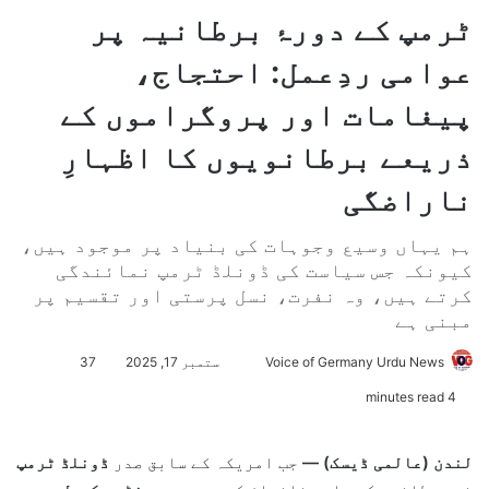
ٹرمپ کے دورۂ برطانیہ پر
عوامی ردِعمل: احتجاج،
پیغامات اور پروگراموں کے
ذریعے برطانویوں کا اظہارِ
ناراضگی
ہم یہاں وسیع وجوہات کی بنیاد پر موجود ہیں،
کیونکہ جس سیاست کی ڈونلڈ ٹرمپ نمائندگی
کرتے ہیں، وہ نفرت، نسل پرستی اور تقسیم پر
مبنی ہے
Voice of Germany Urdu News
S
ستمبر 17, 2025
37
e
4 minutes read
n
d
لندن (عالمی ڈیسک) —
جب امریکہ کے سابق صدر
ڈونلڈ ٹرمپ
a