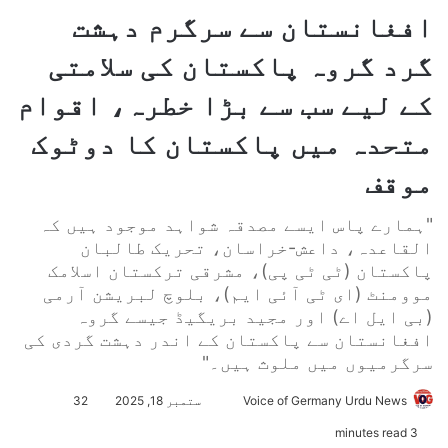
افغانستان سے سرگرم دہشت
گرد گروہ پاکستان کی سلامتی
کے لیے سب سے بڑا خطرہ، اقوام
متحدہ میں پاکستان کا دوٹوک
موقف
"ہمارے پاس ایسے مصدقہ شواہد موجود ہیں کہ
القاعدہ، داعش-خراسان، تحریک طالبان
پاکستان (ٹی ٹی پی)، مشرقی ترکستان اسلامک
موومنٹ (ای ٹی آئی ایم)، بلوچ لبریشن آرمی
(بی ایل اے) اور مجید بریگیڈ جیسے گروہ
افغانستان سے پاکستان کے اندر دہشت گردی کی
سرگرمیوں میں ملوث ہیں۔"
Voice of Germany Urdu News
S
ستمبر 18, 2025
32
e
3 minutes read