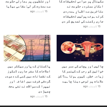
سکینڈل پر عوامی تحقیقات کا
اور غلطیوں پر بھارتی حکومت
چلے گا، عملی اقدامات کی ضرورت
امکان مسترد، حکومت نے
سے معذرت کر لی: مقامی میڈیا
ہے۔”
متاثرین سے اظہارِ ہمدردی
15 گھنٹے ago
کرتے ہوئے پولیس تحقیقات
جاری رکھنے کی تصدیق کر دی
15 گھنٹے ago
دہشت گردی کی بھاری قیمت: صرف
ستمبر میں 12 فوجی شہید
پاکستانی سفیر نے اقوام متحدہ کو یاد دلایا کہ ملک کو
ان دہشت گردانہ سرگرمیوں کی بہت بھاری قیمت چکانی پڑ
رہی ہے۔ انہوں نے کہا:
چالیس اور پچاس کی عمر میں
پاکستان کے پاور سیکٹر میں
خواتین کو رحم کے کینسر کا
اصلاحات کا سفر جاری، ڈسکوز
زیادہ خطرہ کیوں ہوتا ہے؟ کن
کے نقصانات میں کمی کے دعوے،
علامات پر توجی دینا چاہیے
گردشی قرضے میں اضافہ اور
نیپرا کے سوالات نے نئی بحث
15 گھنٹے ago
چھیڑ دی
"صرف ستمبر کے مہینے میں ایک ہی
15 گھنٹے ago
واقعے میں پاکستان کے 12 سکیورٹی