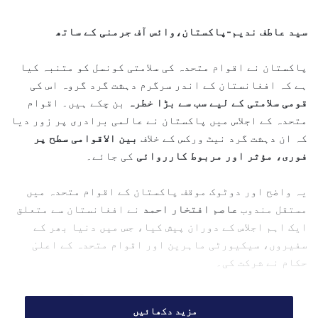
n
d
سید عاطف ندیم-پاکستان،وائس آف جرمنی کے ساتھ
a
n
پاکستان نے اقوام متحدہ کی سلامتی کونسل کو متنبہ کیا
e
ہے کہ افغانستان کے اندر سرگرم دہشت گرد گروہ اس کی
m
قومی سلامتی کے لیے سب سے بڑا خطرہ
بن چکے ہیں۔ اقوام
a
متحدہ کے اجلاس میں پاکستان نے عالمی برادری پر زور دیا
i
l
کہ ان دہشت گرد نیٹ ورکس کے خلاف
بین الاقوامی سطح پر
فوری، مؤثر اور مربوط کارروائی
کی جائے۔
یہ واضح اور دوٹوک موقف پاکستان کے اقوام متحدہ میں
مستقل مندوب
عاصم افتخار احمد
نے افغانستان سے متعلق
ایک اہم اجلاس کے دوران پیش کیا، جس میں دنیا بھر کے
سفیروں، سیکیورٹی ماہرین اور اقوام متحدہ کے اعلیٰ
حکام نے شرکت کی۔
پاکستانی سفیر کا انتباہ: 60 سے
مزید دکھائیں