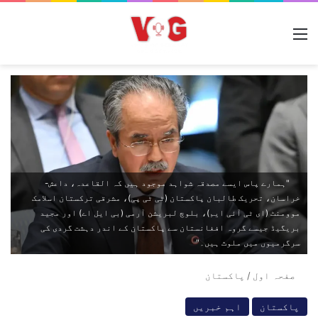
مینو
"ہمارے پاس ایسے مصدقہ شواہد موجود ہیں کہ القاعدہ، داعش-
خراسان، تحریک طالبان پاکستان (ٹی ٹی پی)، مشرقی ترکستان اسلامک
موومنٹ (ای ٹی آئی ایم)، بلوچ لبریشن آرمی (بی ایل اے) اور مجید
بریگیڈ جیسے گروہ افغانستان سے پاکستان کے اندر دہشت گردی کی
سرگرمیوں میں ملوث ہیں۔"
صفحہ اول
/
پاکستان
پاکستان
اہم خبریں