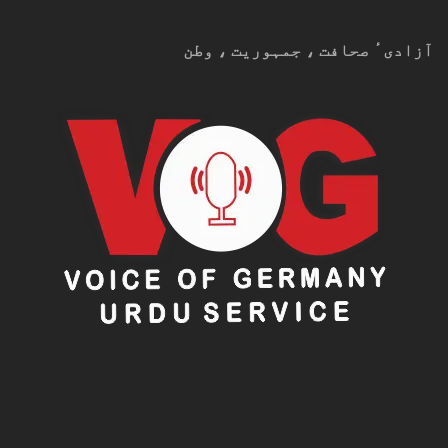
اہلکار شہید ہوئے، جو اس بات کا
ثبوت ہے کہ ہمیں کس سنگین خطرے کا
آزادیٴ صحافت ، جمہوریت ، وطن
سامنا ہے۔”
عالمی برادری سے مؤثر تعاون کا
مطالبہ
پاکستان نے واضح کیا ہے کہ اگر ان خطرات سے نمٹنے کے
لیے بین الاقوامی سطح پر سنجیدہ کوششیں نہ کی گئیں تو
جنوبی ایشیا کے امن و استحکام
کو شدید خطرات لاحق ہو
سکتے ہیں۔
عاصم افتخار احمد نے اختتام پر کہا: