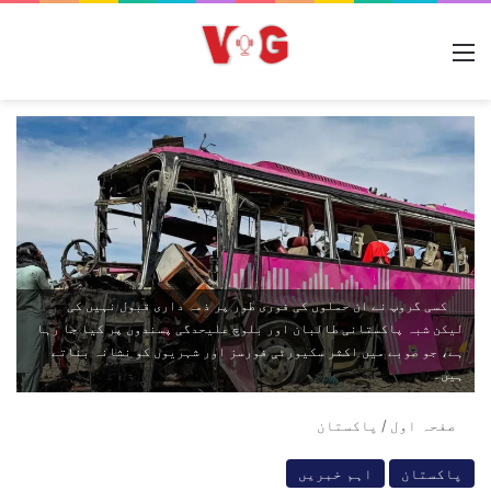
مینو
کسی گروپ نے ان حملوں کی فوری طور پر ذمہ داری قبول نہیں کی
لیکن شبہ پاکستانی طالبان اور بلوچ علیحدگی پسندوں پر کیا جا رہا
ہے، جو صوبے میں اکثر سکیورٹی فورسز اور شہریوں کو نشانہ بناتے
ہیں۔
صفحہ اول
/
پاکستان
پاکستان
اہم خبریں