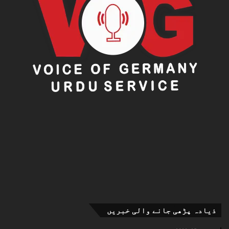
ذیادہ پڑھی جانے والی خبریں