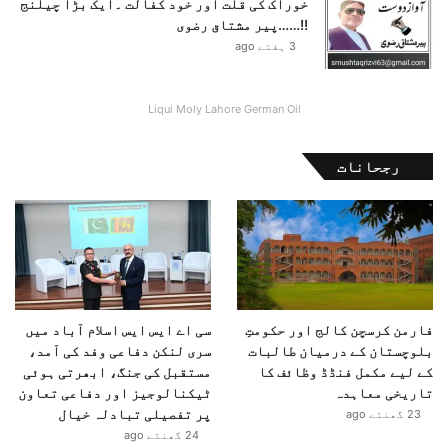
خوراک کی قلت اور خود کفالت ۔ایک بڑا چیلنج
و
!!……پیر مشتاق رضوی
ر
3 ہفتے ago
Liqui Moly Lahore German Oil
رجحانات
فارمن کرسچن کالج اور حکومتِ
سی اے ایس ایس اسلام آباد میں
بلوچستان کے درمیان طالبات
سری لنکن دفاعی وفد کی آمد،
کے لیے مکمل فنڈڈ وظائف کا
مستقبل کی جنگ، ابھرتی ہوئی
تاریخی معاہدہ
ٹیکنالوجیز اور دفاعی تعاون
پر تفصیلی تبادلہ خیال
23 گھنٹے ago
24 گھنٹے ago