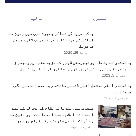
ئ
م
خودکش بم دھماکے کا نشانہ بنایا گیا، جس میں متعدد بچے
ی
ر
جان سے گئے۔
ف
ی
مقبول
حالیہ
و
ک
ن
ی
پاک بحریہ کی شمالی بحیرۂ عرب میں زمین سے
ز
م
اینٹی شپ میزائلوں کی کامیاب لائیو ویپن
ک
ن
فائرنگ
ا
ڈ
م
اپریل 25, 2020
ی
ط
ت
پاکستان کے پنجاب یونیورسٹی لاہور کے مزید سترہ پروفیسر ز
ا
ک
سٹینفورڈ یونیورسٹی کی بہترین محققین کی لسٹ میں شامل
ل
و
اکتوبر 5, 2023
ب
س
ہ
پاکستان انٹر نیشنل ائیر لائینز فلائٹ سروس میں اندھیر نگری
ع
ک
چوپٹ راج
ت
ر
د
جولائی 7, 2023
د
ی
پنجاب میں بلدیاتی نظام کی بحالی کے لیے
ی
ن
اتحاد کا اجلاس، جلد انتخابات اور آئین سے
ا
ے
ہم آہنگ مقامی حکومتوں کے قیام پر زور
پ
4 ہفتے ago
ر
ز