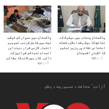
پاکستان پنجاب میں میٹرک کے
پاکستان میں نسوار کو ٹیکس
نتائج کا بیک وقت اعلان، شفاف
نیٹ میں شامل کرنے، تصویری
امتحانی نظام پر وزیر تعلیم
انتباہ لازمی قرار دینے اور
کا اظہارِ اطمینان
انسدادِ تمباکو قوانین کے
دائرہ کار میں لانے کا مطالبہ
1 دن ago
1 دن ago
آزادیٴ صحافت ، جمہوریت ، وطن