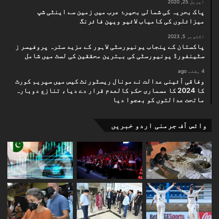
اپریل 25, 2020
پاک بحریہ کی شمالی بحیرۂ عرب میں زمین سے اینٹی شپ
میزائلوں کی کامیاب لائیو ویپن فائرنگ
اکتوبر 5, 2023
پاکستان کے پنجاب یونیورسٹی لاہور کے مزید سترہ پروفیسر ز
سٹینفورڈ یونیورسٹی کی بہترین محققین کی لسٹ میں شامل
4 ہفتے ago
وفاقی آئینی عدالت نے مونال ریسٹورنٹ کیس میں سپریم کورٹ
کا 2024 کا مسماری حکم کالعدم قرار دے دیا، تنازع دوبارہ
ماتحت عدالتوں کو بھجوا دیا
وائس آف جرمنی اردو خبریں