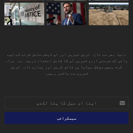
دنیا بھر سے تازہ ترین خبریں اور اپ ڈیٹس حاصل کرنے کے لیے
وائس آف جرمنی اردو خبریں آپ کا قابل اعتماد ذریعہ ہے۔ براہ
کرم ہمیں سوشل میڈیا پر فالو کریں اور ہماری تازہ ترین
خبروں سے باخبر رہیں۔
RSS
TikTok
Instagram
YouTube
LinkedIn
Facebook
X
اپنا
ای
میل
کا
پتا
لکھو