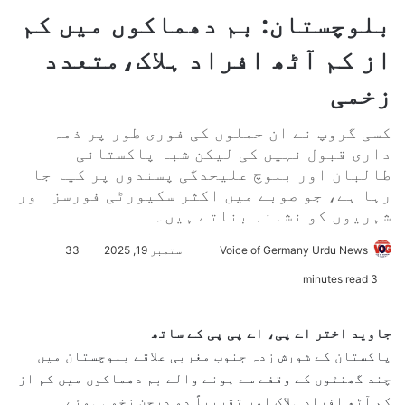
بلوچستان: بم دھماکوں میں کم
از کم آٹھ افراد ہلاک،متعدد
زخمی
کسی گروپ نے ان حملوں کی فوری طور پر ذمہ
داری قبول نہیں کی لیکن شبہ پاکستانی
طالبان اور بلوچ علیحدگی پسندوں پر کیا جا
رہا ہے، جو صوبے میں اکثر سکیورٹی فورسز اور
شہریوں کو نشانہ بناتے ہیں۔
Voice of Germany Urdu News
S
ستمبر 19, 2025
33
e
3 minutes read
n
d
جاوید اختر
اے پی، اے پی پی کے ساتھ
a
پاکستان کے شورش زدہ جنوب مغربی علاقے بلوچستان میں
n
چند گھنٹوں کے وقفے سے ہونے والے بم دھماکوں میں کم از
e
کم آٹھ افراد ہلاک اور تقریباً دو درجن زخمی ہوئے۔
m