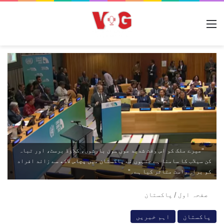
مینو
"میرے ملک کو اس وقت شدید مون سون بارشوں، کلاؤڈ برسٹ، اور تباہ
کن سیلاب کا سامنا ہے جنہوں نے پاکستان میں پچاس لاکھ سے زائد افراد
کو براہِ راست متاثر کیا ہے۔"
صفحہ اول
/
پاکستان
پاکستان
اہم خبریں