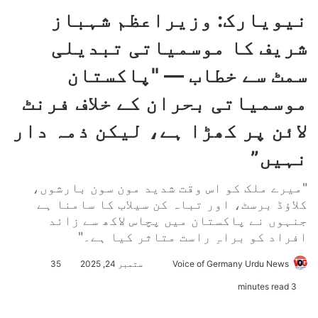
نیویارک: وزیراعظم شہباز
شریف کا موسمیاتی تبدیلی
سمٹ سے خطاب — "پاکستان
موسمیاتی بحران کے خلاف فرنٹ
لائن پر کھڑا ہے، لیکن ذمہ دار
نہیں”
"میرے ملک کو اس وقت شدید مون سون بارشوں،
کلاؤڈ برسٹ، اور تباہ کن سیلاب کا سامنا ہے
جنہوں نے پاکستان میں پچاس لاکھ سے زائد
افراد کو براہِ راست متاثر کیا ہے۔"
Voice of Germany Urdu News
S
ستمبر 24, 2025
35
e
3 minutes read
n
d