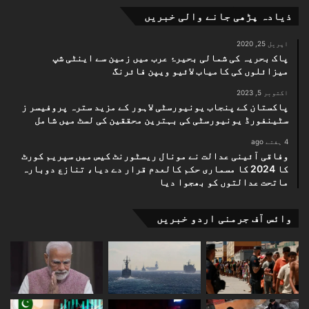
ذیادہ پڑھی جانے والی خبریں
اپریل 25, 2020
پاک بحریہ کی شمالی بحیرۂ عرب میں زمین سے اینٹی شپ
میزائلوں کی کامیاب لائیو ویپن فائرنگ
اکتوبر 5, 2023
پاکستان کے پنجاب یونیورسٹی لاہور کے مزید سترہ پروفیسر ز
سٹینفورڈ یونیورسٹی کی بہترین محققین کی لسٹ میں شامل
4 ہفتے ago
وفاقی آئینی عدالت نے مونال ریسٹورنٹ کیس میں سپریم کورٹ
کا 2024 کا مسماری حکم کالعدم قرار دے دیا، تنازع دوبارہ
ماتحت عدالتوں کو بھجوا دیا
وائس آف جرمنی اردو خبریں