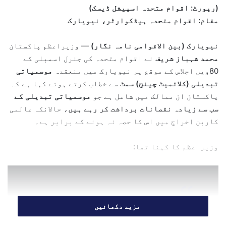
(رپورٹ: اقوام متحدہ اسپیشل ڈیسک)
a
مقام: اقوام متحدہ ہیڈکوارٹر، نیویارک
n
e
نیویارک (بین الاقوامی نامہ نگار)
— وزیراعظم پاکستان
m
محمد شہباز شریف
نے اقوام متحدہ کی جنرل اسمبلی کے
a
80ویں اجلاس کے موقع پر نیویارک میں منعقدہ
موسمیاتی
i
تبدیلی (کلائمیٹ چینج) سمٹ
l
سے خطاب کرتے ہوئے کہا ہے کہ
پاکستان ان ممالک میں شامل ہے جو
موسمیاتی تبدیلی کے
سب سے زیادہ نقصانات برداشت کر رہے ہیں
، حالانکہ عالمی
کاربن اخراج میں اس کا حصہ نہ ہونے کے برابر ہے۔
وزیراعظم کا کہنا تھا:
مزید دکھائیں
"میرے ملک کو اس وقت
شدید مون سون