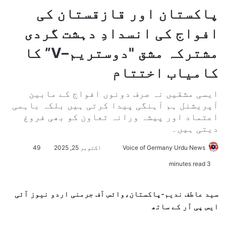
پاکستان اور قازقستان کی
افواج کی انسدادِ دہشت گردی
مشترکہ مشق "دوستریم–V” کا
کامیاب اختتام
ایسی مشقیں نہ صرف دونوں افواج کے مابین
آپریشنل ہم آہنگی پیدا کرتی ہیں بلکہ باہمی
اعتماد اور پیشہ ورانہ تعاون کو بھی فروغ
دیتی ہیں۔
Voice of Germany Urdu News
S
اکتوبر 25, 2025
49
e
3 minutes read
n
d
سید عاطف ندیم-پاکستان،وائس آف جرمنی اردو نیوز آئی
a
ایس پی آر کے ساتھ
n
e