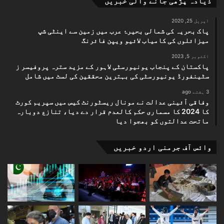
ذیادہ پڑھی جانے والی خبریں
اپریل 25, 2020
پاک بحریہ کی شمالی بحیرۂ عرب میں زمین سے اینٹی شپ
میزائلوں کی کامیاب لائیو ویپن فائرنگ
اکتوبر 5, 2023
پاکستان کے پنجاب یونیورسٹی لاہور کے مزید سترہ پروفیسر ز
سٹینفورڈ یونیورسٹی کی بہترین محققین کی لسٹ میں شامل
3 ہفتے ago
وفاقی آئینی عدالت نے مونال ریسٹورنٹ کیس میں سپریم کورٹ
کا 2024 کا مسماری حکم کالعدم قرار دے دیا، تنازع دوبارہ
ماتحت عدالتوں کو بھجوا دیا
وائس آف جرمنی اردو خبریں