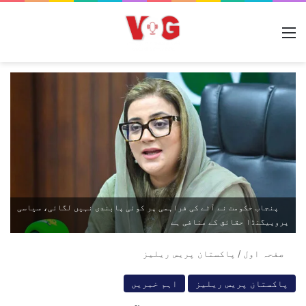
مینو
پنجاب حکومت نے آٹے کی فراہمی پر کوئی پابندی نہیں لگائی، سیاسی
پروپیگنڈا حقائق کے منافی ہے
صفحہ اول
/
پاکستان پریس ریلیز
پاکستان پریس ریلیز
اہم خبریں