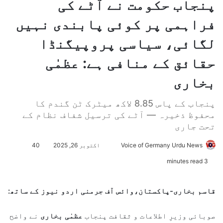
پنجاب حکومت نے آٹے کی
فراہمی پر کوئی پابندی نہیں
لگائی، سیاسی پروپیگنڈا
حقائق کے منافی ہے: عظمٰی
بخاری
پنجاب کے پاس 8.85 لاکھ میٹرک ٹن گندم کا
محفوظ ذخیرہ — آٹے کی ترسیل شفاف نظام کے
تحت جاری
Voice of Germany Urdu News
S
اکتوبر 26, 2025
40
e
3 minutes read
n
d
قاسم بخاری-پاکستان،وائس آف جرمنی اردو نیوز کے ساتھ:
a
n
صوبائی وزیرِ اطلاعات و ثقافت پنجاب
عظمٰی بخاری
نے واضح
e