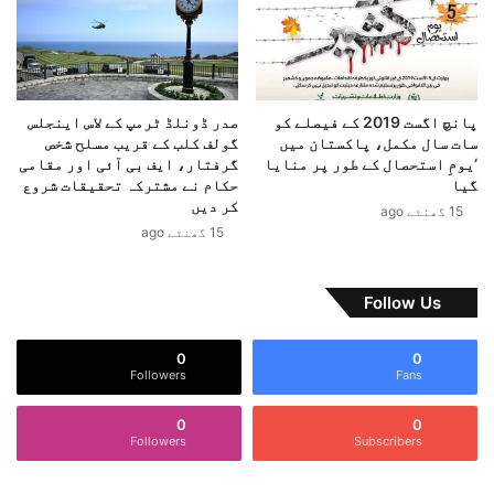
ٹ
ا
ر
ہ
م
ے
پ
؟
پانچ اگست 2019 کے فیصلے کو
صدر ڈونلڈ ٹرمپ کے لاس اینجلس
سات سال مکمل، پاکستان میں
گولف کلب کے قریب مسلح شخص
‘یومِ استحصال کے طور پر منایا
گرفتار، ایف بی آئی اور مقامی
گیا
حکام نے مشترکہ تحقیقات شروع
کر دیں
15 گھنٹے ago
15 گھنٹے ago
Follow Us
0
0
Followers
Fans
0
0
Followers
Subscribers