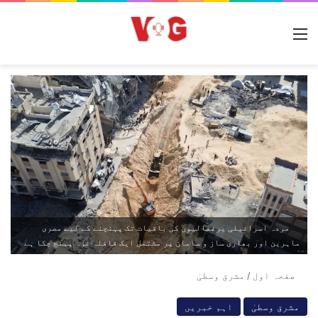
مینو
مردہ اسرائيلی يرغماليوں کی باقيات تک پہنچنے کے ليے مصری
ماہرين اور بھاری ساز و سامان پر مشتمل ايک قافلہ غزہ پہنچ چکا ہے
صفحہ اول
/
مشرق وسطیٰ
مشرق وسطیٰ
اہم خبریں