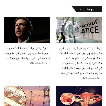
رجحانات
برطانیہ میں جیفری ایپسٹین
مارک زکربرگ نے میٹا کے مواد
سکینڈل پر عوامی تحقیقات کا
اور غلطیوں پر بھارتی حکومت
امکان مسترد، حکومت نے
سے معذرت کر لی: مقامی میڈیا
متاثرین سے اظہارِ ہمدردی
10 گھنٹے ago
کرتے ہوئے پولیس تحقیقات
جاری رکھنے کی تصدیق کر دی
10 گھنٹے ago