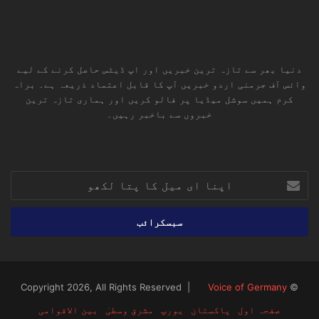
دنیا بھر سے تازہ ترین خبریں اور اپ ڈیٹس حاصل کرنے کے لیے
وائس آف جرمنی اردو خبریں آپ کا قابل اعتماد ذریعہ ہے۔ براہ
کرم ہمیں سوشل میڈیا پر فالو کریں اور ہماری تازہ ترین
خبروں سے باخبر رہیں۔
RSS
TikTok
Instagram
YouTube
LinkedIn
Facebook
X
اپنا
ای
میل
کا
پتا
لکھو
Voice of Germany
© Copyright 2026, All Rights Reserved |
صفحہ اول
پاکستان
یورپ
مشرق وسطیٰ
بین الاقوامی