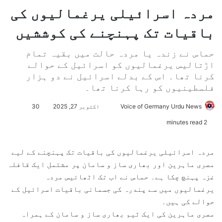
مردہ اسرائيلی يرغماليوں کی
باقيات تک پہنچنے کی کوششيں
حماس نے زندہ يا مردہ حالت ميں بقيہ تمام
اڑتاليس يرغماليوں کو اسرائيل کے حوالے
کرنا تھا۔ اس کے بدلے اسرائيل نے دو ہزار
فلسطينيوں کو رہا کرنا تھا۔
Voice of Germany Urdu News
S
اکتوبر 27, 2025
30
e
2 minutes read
n
d
مردہ اسرائيلی يرغماليوں کی باقيات تک پہنچنے کے ليے
a
مصری ماہرين اور بھاری ساز و سامان پر مشتمل ايک قافلہ
n
غزہ پہنچ چکا ہے۔ حماس نے اب تک اٹھائيس مردہ
e
يرغماليوں ميں سے پندرہ کی جسمانی باقيات اسرائيل کے
m
حوالے کی ہيں۔
a
مصری ماہرين کی ايک ٹيم بھاری ساز و سامان کے ہمراہ
i