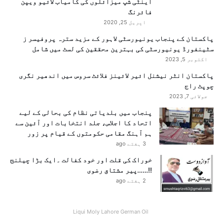
اینٹی شپ میزائلوں کی کامیاب لائیو ویپن
فائرنگ
اپریل 25, 2020
پاکستان کے پنجاب یونیورسٹی لاہور کے مزید سترہ پروفیسر ز
سٹینفورڈ یونیورسٹی کی بہترین محققین کی لسٹ میں شامل
اکتوبر 5, 2023
پاکستان انٹر نیشنل ائیر لائینز فلائٹ سروس میں اندھیر نگری
چوپٹ راج
جولائی 7, 2023
پنجاب میں بلدیاتی نظام کی بحالی کے لیے
اتحاد کا اجلاس، جلد انتخابات اور آئین سے
ہم آہنگ مقامی حکومتوں کے قیام پر زور
3 ہفتے ago
خوراک کی قلت اور خود کفالت ۔ایک بڑا چیلنج
!!……پیر مشتاق رضوی
2 ہفتے ago
Liqui Moly Lahore German Oil