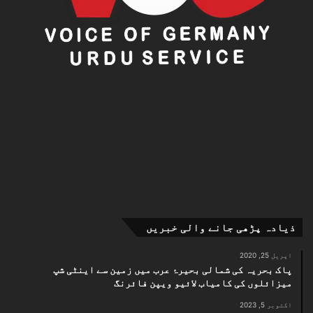
ذیادہ پڑھی جانے والی خبریں
اپریل 25, 2020
پاک بحریہ کی شمالی بحیرۂ عرب میں زمین سے اینٹی شپ
میزائلوں کی کامیاب لائیو ویپن فائرنگ
اکتوبر 5, 2023