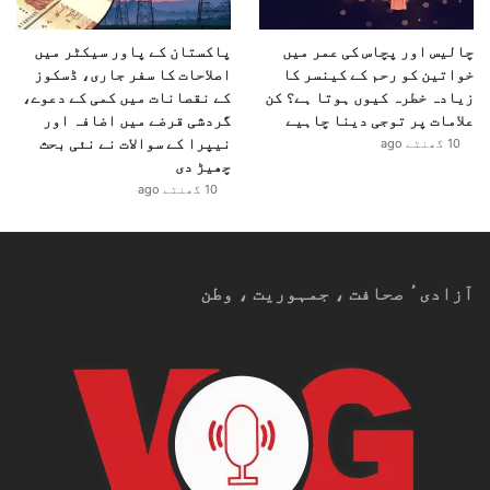
چالیس اور پچاس کی عمر میں
پاکستان کے پاور سیکٹر میں
خواتین کو رحم کے کینسر کا
اصلاحات کا سفر جاری، ڈسکوز
زیادہ خطرہ کیوں ہوتا ہے؟ کن
کے نقصانات میں کمی کے دعوے،
علامات پر توجی دینا چاہیے
گردشی قرضے میں اضافہ اور
نیپرا کے سوالات نے نئی بحث
10 گھنٹے ago
چھیڑ دی
10 گھنٹے ago
آزادیٴ صحافت ، جمہوریت ، وطن