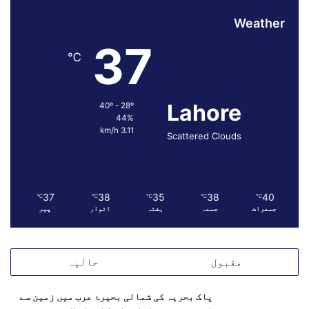
Weather
37
℃
Lahore
40º - 28º
44%
3.11 km/h
Scattered Clouds
37
38
35
38
40
℃
℃
℃
℃
℃
جمعرات
جمعہ
ہفتہ
اتوار
پیر
مقبول
حالیہ
پاک بحریہ کی شمالی بحیرۂ عرب میں زمین سے