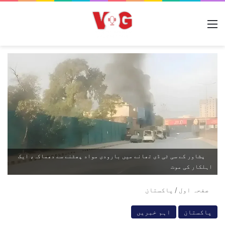
مینو
پشاور کے سی ٹی ڈی تھانے میں بارودی مواد پھٹنے سے دھماکہ، ایک
اہلکار کی موت
صفحہ اول
/
پاکستان
پاکستان
اہم خبریں