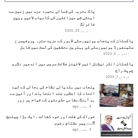
ر
ک
پاک بحریہ کی شمالی بحیرۂ عرب میں زمین سے
ب
اینٹی شپ میزائلوں کی کامیاب لائیو ویپن
ا
فائرنگ
د
اپریل 25, 2020
پاکستان کے پنجاب یونیورسٹی لاہور کے مزید سترہ پروفیسر ز
سٹینفورڈ یونیورسٹی کی بہترین محققین کی لسٹ میں شامل
اکتوبر 5, 2023
پاکستان انٹر نیشنل ائیر لائینز فلائٹ سروس میں اندھیر نگری
چوپٹ راج
جولائی 7, 2023
پنجاب میں بلدیاتی نظام کی بحالی کے لیے
اتحاد کا اجلاس، جلد انتخابات اور آئین سے
ہم آہنگ مقامی حکومتوں کے قیام پر زور
4 ہفتے ago
خوراک کی قلت اور خود کفالت ۔ایک بڑا چیلنج
!!……پیر مشتاق رضوی
3 ہفتے ago