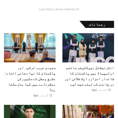
Liqui Moly Lahore German Oil
رجحانات
انٹرنیشنل نیوکلیئر سائنس
سعودی عرب، ترکیہ اور
اولمپیاڈ میں پاکستان کا
پاکستان کا نیا دفاعی اتحاد:
شاندار اعزاز، ایک طلائی اور
مشرقِ وسطیٰ کے سکیورٹی
دو چاندی کے تمغے جیت لیے
منظرنامے میں کیا بدل سکتا
ہے؟
12 گھنٹے ago
12 گھنٹے ago