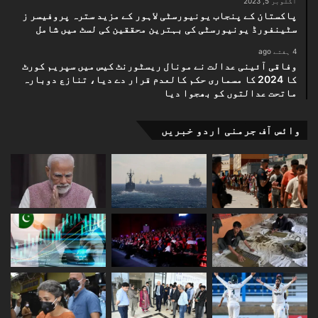
اکتوبر 5, 2023
پاکستان کے پنجاب یونیورسٹی لاہور کے مزید سترہ پروفیسر ز
سٹینفورڈ یونیورسٹی کی بہترین محققین کی لسٹ میں شامل
4 ہفتے ago
وفاقی آئینی عدالت نے مونال ریسٹورنٹ کیس میں سپریم کورٹ
کا 2024 کا مسماری حکم کالعدم قرار دے دیا، تنازع دوبارہ
ماتحت عدالتوں کو بھجوا دیا
وائس آف جرمنی اردو خبریں