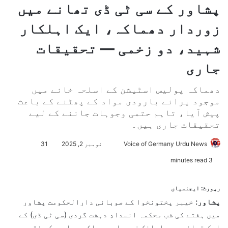
پشاور کے سی ٹی ڈی تھانے میں
زوردار دھماکہ، ایک اہلکار
شہید، دو زخمی — تحقیقات
جاری
دھماکہ پولیس اسٹیشن کے اسلحہ خانے میں
موجود پرانے بارودی مواد کے پھٹنے کے باعث
پیش آیا، تاہم حتمی وجوہات جاننے کے لیے
تحقیقات جاری ہیں۔
Voice of Germany Urdu News
S
نومبر 2, 2025
31
e
3 minutes read
n
d
رپورٹ: ایجنسیاں
a
پشاور:
خیبر پختونخوا کے صوبائی دارالحکومت پشاور
n
میں ہفتے کی شب محکمہ انسدادِ دہشت گردی (سی ٹی ڈی) کے
e
ایک تھانے میں اچانک زوردار دھماکہ ہوا جس کے نتیجے