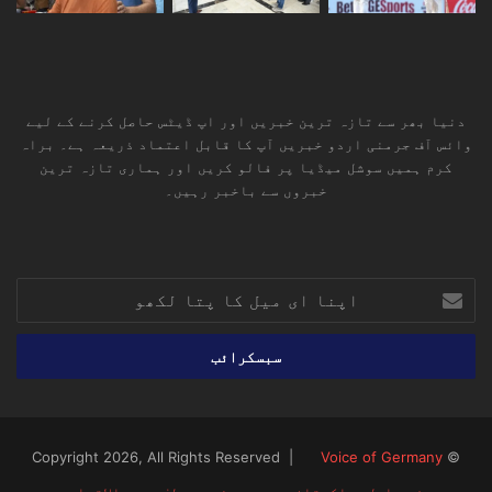
دنیا بھر سے تازہ ترین خبریں اور اپ ڈیٹس حاصل کرنے کے لیے
وائس آف جرمنی اردو خبریں آپ کا قابل اعتماد ذریعہ ہے۔ براہ
کرم ہمیں سوشل میڈیا پر فالو کریں اور ہماری تازہ ترین
خبروں سے باخبر رہیں۔
RSS
TikTok
Instagram
YouTube
LinkedIn
Facebook
X
اپنا
ای
میل
کا
پتا
لکھو
Voice of Germany
© Copyright 2026, All Rights Reserved |
صفحہ اول
پاکستان
یورپ
مشرق وسطیٰ
بین الاقوامی