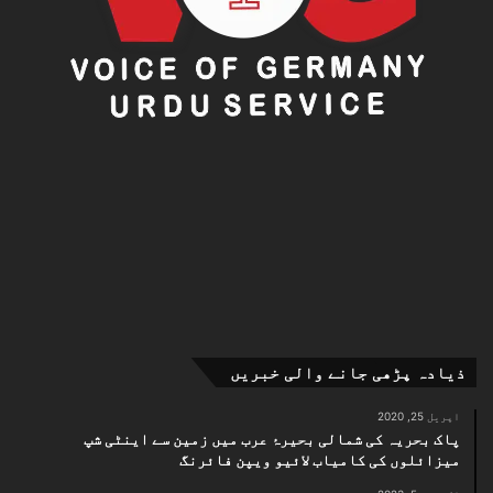
ذیادہ پڑھی جانے والی خبریں
اپریل 25, 2020
پاک بحریہ کی شمالی بحیرۂ عرب میں زمین سے اینٹی شپ
میزائلوں کی کامیاب لائیو ویپن فائرنگ