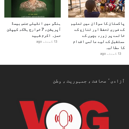
پاکستان کا سوڈان میں تعلیم
ہنگو میں انٹیلی جنس بیسڈ
کے فوری تحفظ اور تنازع کے
آپریشن، 7 خوارج ہلاک، کیپٹن
خاتمے پر زور، بچوں کے
حمزہ اکرم شہید
مستقبل کے لیے عالمی اقدام
13 گھنٹے ago
کا مطالبہ
13 گھنٹے ago
آزادیٴ صحافت ، جمہوریت ، وطن