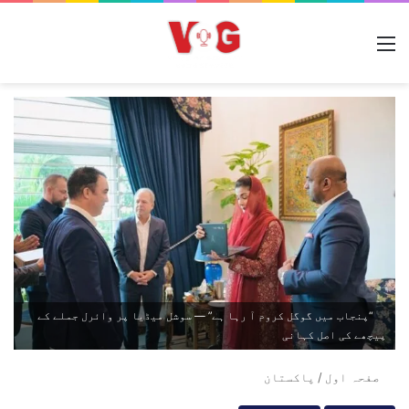
مینو
“پنجاب میں گوگل کروم آ رہا ہے” — سوشل میڈیا پر وائرل جملے کے
پیچھے کی اصل کہانی
صفحہ اول
/
پاکستان