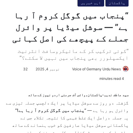
پاکستان
اہم خبریں
“پنجاب میں گوگل کروم آ رہا
ہے” — سوشل میڈیا پر وائرل
جملے کے پیچھے کی اصل کہانی
“کوئی ترکیب کر کے مائیکروسافٹ انٹرنیٹ
ایکسپلورر بھی پنجاب میں نہیں لا سکتے؟”
Voice of Germany Urdu News
S
نومبر 4, 2025
32
e
4 minutes read
n
d
سید عاطف ندیم-پاکستان،وائس آف جرمنی اردو نیوز کے ساتھ
a
گزشتہ دو روز سے سوشل میڈیا پر ایک دلچسپ جملہ تیزی سے
n
وائرل ہو رہا ہے —
“پنجاب میں گوگل کروم آ رہا ہے!”
e
یہ جملہ دراصل ایک غلط فہمی کا نتیجہ نکلا، جس نے
m
پاکستانی سوشل میڈیا صارفین کو خوب ہنسانے کے ساتھ
a
ساتھ ایک سنجیدہ ٹیکنالوجیکل پیش رفت کی جانب بھی