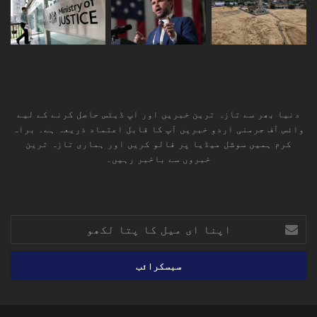
دنیا بھر سے تازہ ترین خبریں اور اپ ڈیٹس حاصل کرنے کے لیے
وائس آف جرمنی اردو خبریں آپ کا قابل اعتماد ذریعہ ہے۔ براہ
کرم ہمیں سوشل میڈیا پر فالو کریں اور ہماری تازہ ترین
خبروں سے باخبر رہیں۔
RSS
TikTok
Instagram
YouTube
LinkedIn
Facebook
X
اپنا
ای
میل
کا
پتا
لکھو