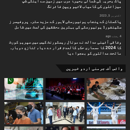
پاک بحریہ کی شمالی بحیرۂ عرب میں زمین سے اینٹی شپ
میزائلوں کی کامیاب لائیو ویپن فائرنگ
اکتوبر 5, 2023
پاکستان کے پنجاب یونیورسٹی لاہور کے مزید سترہ پروفیسر ز
سٹینفورڈ یونیورسٹی کی بہترین محققین کی لسٹ میں شامل
4 ہفتے ago
وفاقی آئینی عدالت نے مونال ریسٹورنٹ کیس میں سپریم کورٹ
کا 2024 کا مسماری حکم کالعدم قرار دے دیا، تنازع دوبارہ
ماتحت عدالتوں کو بھجوا دیا
وائس آف جرمنی اردو خبریں