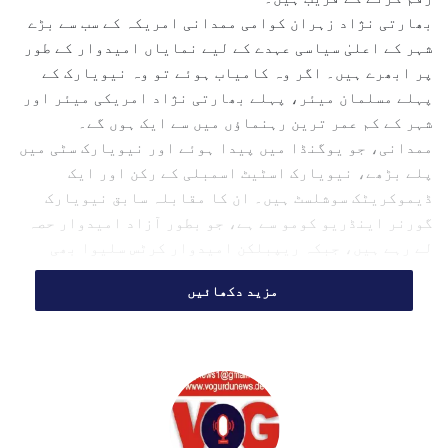
بھارتی نژاد زہران کوامی ممدانی امریکہ کے سب سے بڑے
i
l
شہر کے اعلیٰ سیاسی عہدے کے لیے نمایاں امیدوار کے طور
پر ابھرے ہیں۔ اگر وہ کامیاب ہوئے تو وہ نیویارک کے
پہلے مسلمان میئر، پہلے بھارتی نژاد امریکی میئر اور
شہر کے کم عمر ترین رہنماؤں میں سے ایک ہوں گے۔
ممدانی، جو یوگنڈا میں پیدا ہوئے اور نیویارک سٹی میں
پلے بڑھے، نیویارک اسٹیٹ اسمبلی کے رکن اور ایک
ڈیموکریٹک سوشلسٹ ہیں۔ ان کا مقابلہ سابق نیویارک
گورنر اینڈریو کومو سے ہے، جو بطور آزاد امیدوار حصہ
لے رہے ہیں، جبکہ ریپبلکن امیدوار کرٹس سلیوا بھی
میدان میں ہیں۔
مزید دکھائیں
امریکی صدر ڈونلڈ ٹرمپ نے ممدانی کی سخت مخالفت کی ہے۔
وہ انہیں ‘کمیونسٹ‘ اور ‘سوشلسٹ سے بھی بدتر‘ قرار دے
چکے ہیں۔
ٹرمپ نے سی بی ایس کے ساتھ ایک انٹرویو میں کہا کہ
ممدانی سابق نیویارک میئر بل ڈی بلازیو سے بھی زیادہ