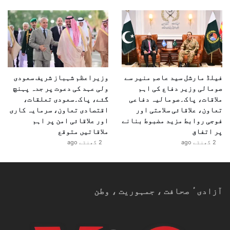
فیلڈ مارشل سید عاصم منیر سے
وزیراعظم شہباز شریف سعودی
صومالی وزیر دفاع کی اہم
ولی عہد کی دعوت پر جدہ پہنچ
ملاقات، پاک۔صومالیہ دفاعی
گئے، پاک۔سعودی تعلقات،
تعاون، علاقائی سلامتی اور
اقتصادی تعاون، سرمایہ کاری
فوجی روابط مزید مضبوط بنانے
اور علاقائی امن پر اہم
پر اتفاق
ملاقاتیں متوقع
2 گھنٹے ago
2 گھنٹے ago
آزادیٴ صحافت ، جمہوریت ، وطن