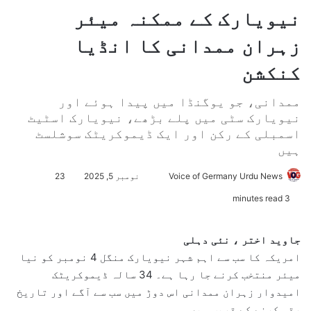
نیویارک کے ممکنہ میئر
زہران ممدانی کا انڈیا
کنکشن
ممدانی، جو یوگنڈا میں پیدا ہوئے اور
نیویارک سٹی میں پلے بڑھے، نیویارک اسٹیٹ
اسمبلی کے رکن اور ایک ڈیموکریٹک سوشلسٹ
ہیں
Voice of Germany Urdu News
S
نومبر 5, 2025
23
e
3 minutes read
n
d
جاوید اختر
، نئی دہلی
a
امریکہ کا سب سے اہم شہر نیویارک منگل 4 نومبر کو نیا
n
میئر منتخب کرنے جا رہا ہے۔ 34 سالہ ڈیموکریٹک
e
امیدوار زہران ممدانی اس دوڑ میں سب سے آگے اور تاریخ
m
رقم کرنے کے قریب ہیں۔
a