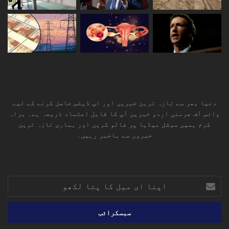
دنیا بھر سے تازہ ترین خبریں اور اپ ڈیٹس حاصل کرنے کے لیے
وائس آف جرمنی اردو خبریں آپ کا قابل اعتماد ذریعہ ہے۔ براہ
کرم ہمیں سوشل میڈیا پر فالو کریں اور ہماری تازہ ترین
خبروں سے باخبر رہیں۔
RSS
TikTok
Instagram
YouTube
LinkedIn
Facebook
X
اپنا
ای
میل
کا
پتا