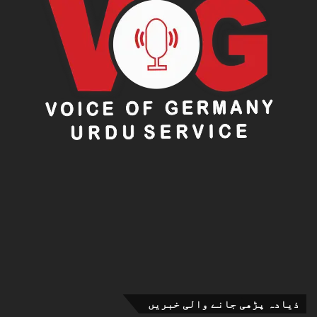
ذیادہ پڑھی جانے والی خبریں