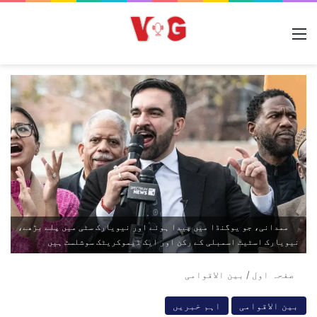
مینو
ممدانی، جو یوگنڈا میں پیدا ہوئے اور نیویارک سٹی میں پلے بڑھے،
نیویارک اسٹیٹ اسمبلی کے رکن اور ایک ڈیموکریٹک سوشلسٹ ہیں
صفحہ اول
/
بین الاقوامی
بین الاقوامی
اہم خبریں