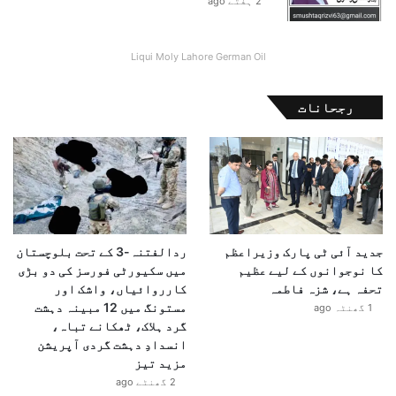
2 ہفتے ago
Liqui Moly Lahore German Oil
رجحانات
جدید آئی ٹی پارک وزیراعظم
ردالفتنہ-3 کے تحت بلوچستان
کا نوجوانوں کے لیے عظیم
میں سکیورٹی فورسز کی دو بڑی
تحفہ ہے، شزہ فاطمہ
کارروائیاں، واشک اور
مستونگ میں 12 مبینہ دہشت
1 گھنٹہ ago
گرد ہلاک، ٹھکانے تباہ،
انسدادِ دہشت گردی آپریشن
مزید تیز
2 گھنٹے ago