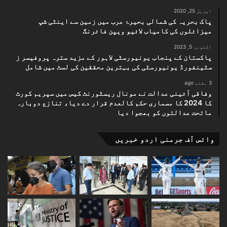
اپریل 25, 2020
پاک بحریہ کی شمالی بحیرۂ عرب میں زمین سے اینٹی شپ
میزائلوں کی کامیاب لائیو ویپن فائرنگ
اکتوبر 5, 2023
پاکستان کے پنجاب یونیورسٹی لاہور کے مزید سترہ پروفیسر ز
سٹینفورڈ یونیورسٹی کی بہترین محققین کی لسٹ میں شامل
3 ہفتے ago
وفاقی آئینی عدالت نے مونال ریسٹورنٹ کیس میں سپریم کورٹ
کا 2024 کا مسماری حکم کالعدم قرار دے دیا، تنازع دوبارہ
ماتحت عدالتوں کو بھجوا دیا
وائس آف جرمنی اردو خبریں