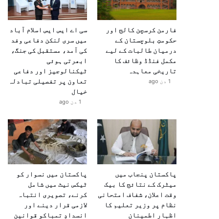
فارمن کرسچن کالج اور
سی اے ایس ایس اسلام آباد
حکومتِ بلوچستان کے
میں سری لنکن دفاعی وفد
درمیان طالبات کے لیے
کی آمد، مستقبل کی جنگ،
مکمل فنڈڈ وظائف کا
ابھرتی ہوئی
تاریخی معاہدہ
ٹیکنالوجیز اور دفاعی
تعاون پر تفصیلی تبادلہ
1 دن ago
خیال
1 دن ago
پاکستان پنجاب میں
پاکستان میں نسوار کو
میٹرک کے نتائج کا بیک
ٹیکس نیٹ میں شامل
وقت اعلان، شفاف امتحانی
کرنے، تصویری انتباہ
نظام پر وزیر تعلیم کا
لازمی قرار دینے اور
اظہارِ اطمینان
انسدادِ تمباکو قوانین