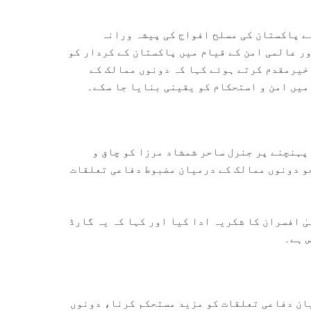
ے پاکستان کی مسلح افواج کی پیشہ ورانہ
ور عالمی امن کے قیام میں پاکستان کے کردار کو
خیرمقدم کرتے ہوئے کہا کہ دونوں ممالک کے
میں امن و استحکام کو یقینی بنایا جا سکے۔
پہنچنے پر جنرل ساحر شمشاد مرزا کو چاق و
جو دونوں ممالک کے درمیان مضبوط دفاعی تعلقات
ٰ افسران کا شکریہ ادا کیا اور کہا کہ یہ گارڈ
 ہے۔
یان دفاعی تعلقات کو مزید مستحکم کرنا، دونوں