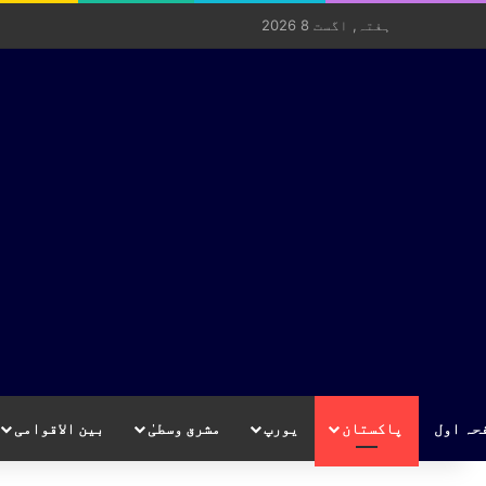
ہفتہ, اگست 8 2026
حہ اول
پاکستان
یورپ
مشرق وسطیٰ
بین الاقوامی