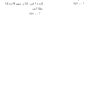
کے دائرہ کار میں لانے کا
1 دن ago
مطالبہ
1 دن ago