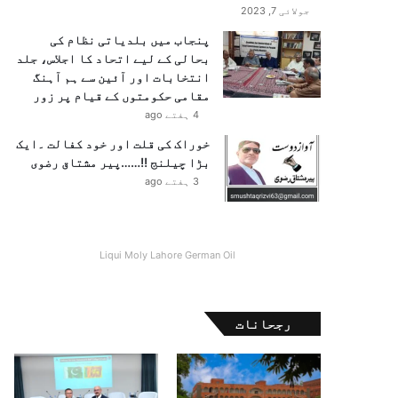
جولائی 7, 2023
پنجاب میں بلدیاتی نظام کی
بحالی کے لیے اتحاد کا اجلاس، جلد
انتخابات اور آئین سے ہم آہنگ
مقامی حکومتوں کے قیام پر زور
4 ہفتے ago
خوراک کی قلت اور خود کفالت ۔ایک
بڑا چیلنج !!……پیر مشتاق رضوی
3 ہفتے ago
Liqui Moly Lahore German Oil
رجحانات