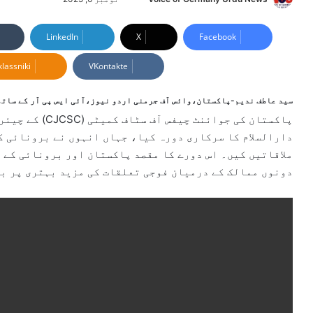
e
n
LinkedIn
X
Facebook
d
lassniki
VKontakte
a
n
e
سید عاطف ندیم-پاکستان،وائس آف جرمنی اردو نیوز،آئی ایس پی آر کے ساتھ
m
پاکستان کی جوائنٹ
a
دارالسلام کا سرکاری دورہ کیا، جہاں انہوں نے برونائی کے
i
ملاقاتیں کیں۔ اس دورے کا مقصد پاکستان اور برونائی کے 
l
دونوں ممالک کے درمیان فوجی تعلقات کی مزید بہتری پر با