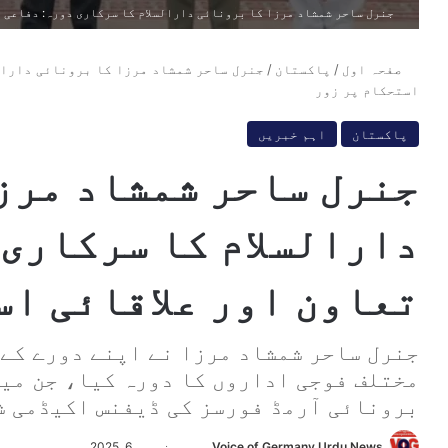
جنرل ساحر شمشاد مرزا کا برونائی دارالسلام کا سرکاری دورہ: دفاعی ت
صفحہ اول
/
پاکستان
/
جنرل ساحر شمشاد مرزا کا برونائی دارالس
استحکام پر زور
پاکستان
اہم خبریں
جنرل ساحر شمشاد مرز
دارالسلام کا سرکاری 
تعاون اور علاقائی اس
جنرل ساحر شمشاد مرزا نے اپنے دورے کے 
مختلف فوجی اداروں کا دورہ کیا، جن میں
برونائی آرمڈ فورسز کی ڈیفنس اکیڈمی ش
Voice of Germany Urdu News
S
نومبر 6, 2025