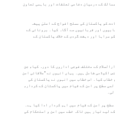
 ممالک کے درمیان دفاعی تعلقات اور باہمی تعاون
دت کو پاکستان کی مسلح افواج کے اعلیٰ پیشہ
یابیوں اور قربانیوں سے آگاہ کیا۔ برونائی کے
و سراہا اور دہشت گردی کے خلاف پاکستان کے
رالسلام کے مختلف فوجی اداروں کا دورہ کیا، جن
س اکیڈمی شامل ہیں۔ یہاں انہوں نے "علاقائی امن
 خطاب کیا۔ اس خطاب میں انہوں نے پاکستان کی
لمی سطح پر امن کے قیام میں پاکستان کے کردار،
لی۔
سطح پر امن کے قیام میں اہم کردار ادا کیا ہے۔
ے لیے تیار ہیں تاکہ خطے میں امن و استحکام کی