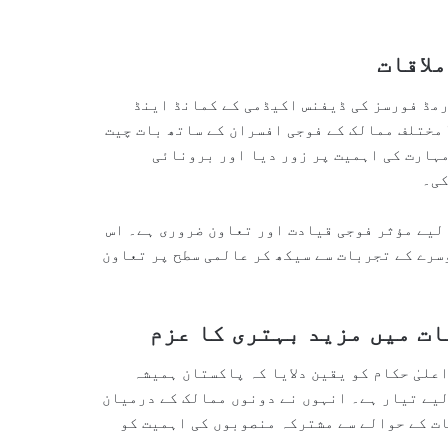
لاقات
رمڈ فورسز کی ڈیفنس اکیڈمی کے کمانڈ اینڈ
اسٹاف کورس کے طلباء سے بھی ملاقات کی، جہاں انہوں نے 19 مختلف ممالک کے فوجی افسران کے ساتھ بات چیت
مہارت کی اہمیت پر زور دیا اور برونائی
کی۔
 لیے مؤثر فوجی قیادت اور تعاون ضروری ہے۔ اس
رے کے تجربات سے سیکھ کر عالمی سطح پر تعاون
ت میں مزید بہتری کا عزم
علیٰ حکام کو یقین دلایا کہ پاکستان ہمیشہ
یے تیار ہے۔ انہوں نے دونوں ممالک کے درمیان
ت کے حوالے سے مشترکہ منصوبوں کی اہمیت کو