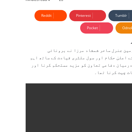
Reddit
Pinterest
Tumblr
Pocket
Odnok
 چیفس آف سٹاف کمیٹی (CJCSC) کے چیئرمین جنرل ساحر شمشاد مرزا نے برونائی
 اعلیٰ حکام اور سول ملٹری قیادت کے ساتھ اہم
درمیان دفاعی تعاون کو مزید مستحکم کرنا اور
ت چیت کرنا تھا۔