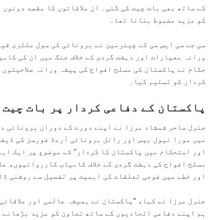
کے ساتھ بھی بات چیت کی گئی۔ ان ملاقاتوں کا مقصد دونوں
کو مزید مضبوط بنانا تھا۔
سی جے سی ایس سی کے چیئرمین نے برونائی کی سول ملٹری قیا
ورانہ معیارات اور دہشت گردی کے خلاف جنگ میں ان کی کام
حکام نے پاکستان کی مسلح افواج کی پیشہ ورانہ صلاحیتوں ک
کردار کو تسلیم کیا۔
پاکستان کے دفاعی کردار پر بات چیت
جنرل ساحر شمشاد مرزا نے اپنے دورے کے دوران برونائی دا
میں مورا نیول بیس اور رائل برونائی آرمڈ فورسز کی ڈیفن
اور استحکام میں پاکستان کا کردار” کے موضوع پر ایک اہم
مسلح افواج کی دہشت گردی کے خلاف کامیاب کارروائیوں، عا
اور خطے میں فوجی تعلقات کی اہمیت پر تفصیل سے روشنی ڈا
جنرل مرزا نے کہا، "پاکستان نے ہمیشہ عالمی اور علاقائی 
ہم اپنے دفاعی اتحادیوں کے ساتھ تعاون کو مزید بڑھانے ک