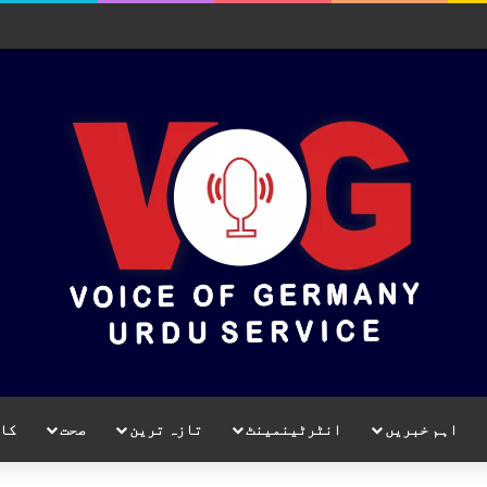
اہم خبریں
انٹرٹینمینٹ
تازہ ترین
صحت
کا