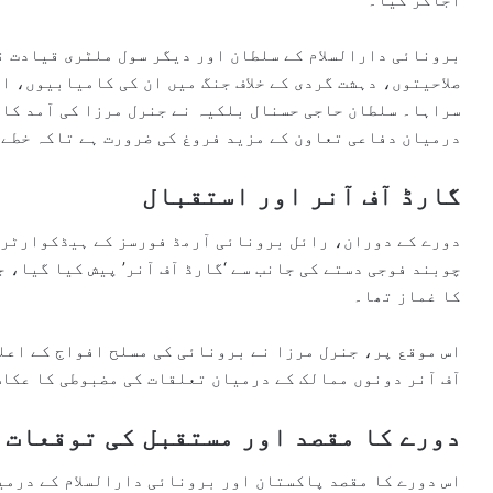
برونائی دارالسلام کے سلطان اور دیگر سول ملٹری قیادت ن
صلاحیتوں، دہشت گردی کے خلاف جنگ میں ان کی کامیابیوں، ا
سراہا۔ سلطان حاجی حسنال بلکیہ نے جنرل مرزا کی آمد کا 
درمیان دفاعی تعاون کے مزید فروغ کی ضرورت ہے تاکہ خطے 
گارڈ آف آنر اور استقبال
دورے کے دوران، رائل برونائی آرمڈ فورسز کے ہیڈکوارٹر 
چوبند فوجی دستے کی جانب سے ‘گارڈ آف آنر’ پیش کیا گیا، 
کا غماز تھا۔
اس موقع پر، جنرل مرزا نے برونائی کی مسلح افواج کے اعلی
آف آنر دونوں ممالک کے درمیان تعلقات کی مضبوطی کا عکاس
دورے کا مقصد اور مستقبل کی توقعات
اس دورے کا مقصد پاکستان اور برونائی دارالسلام کے درم