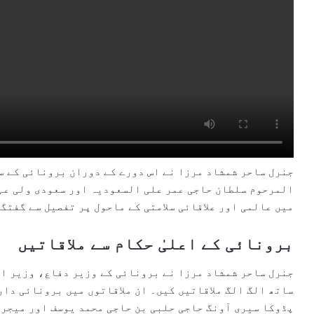
جنرل ساحر شمشاد مرزا نے اس دورے کے دوران برونائی کے 
المرحوم سلطان حاجی عمر علی السعودیہ اور سعودی ولی عہد
میں عالمی اور علاقائی سلامتی کے ماحول پر تفصیل سے گفتگ
برونائی کے اعلیٰ حکام سے ملاقاتیں
جنرل ساحر شمشاد مرزا نے برونائی کے وزیر دفاع، وزیر اع
ساتھ الگ الگ ملاقاتیں کیں۔ ان ملاقاتوں میں برونائی دار
پڈوکا سیری آونگ حاجی حلبی بن حاجی محمد یوسف اور میجر 