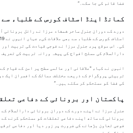
فضا قائم کی جا سکے۔”
کمانڈ اینڈ اسٹاف کورس کے طلباء سے م
دورے کے دوران جنرل ساحر شمشاد مرزا نے رائل برونائی آ
کی۔ اس موقع پر، جنرل مرزا نے فوجی قیادت کی تربیت اور 
دارالسلام کی مسلح افواج کی پیشہ ورانہ تربیت کی تعریف 
انہوں نے کہا، "علاقائی اور عالمی سطح پر امن کے قیام کے
تربیتی پروگرام کے ذریعے مختلف ممالک کے افسران ایک دوس
کی فضا کو مستحکم کر سکتے ہیں۔”
پاکستان اور برونائی کے دفاعی تعلقا
جنرل مرزا نے اپنے دورے کے دوران برونائی دارالسلام کے ا
برونائی کے ساتھ اپنے دفاعی تعلقات کو مستحکم کرنے کے ل
فوجی تعاون بڑھانے کی ضرورت پر زور دیا اور دفاعی ترقیا
اجاگر کیا۔