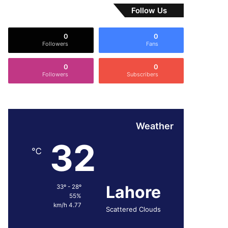
Follow Us
0
0
Followers
Fans
0
0
Followers
Subscribers
Weather
32
℃
Lahore
33º - 28º
55%
4.77 km/h
Scattered Clouds