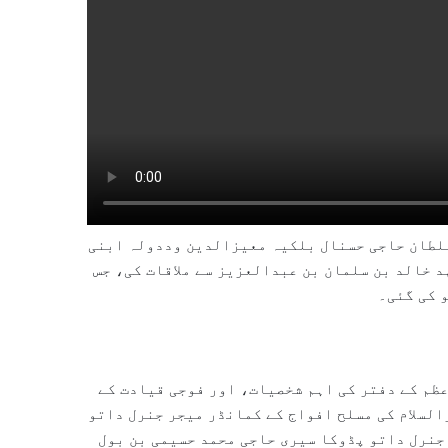
سلطان حاجی حسنال بلکیہ معیزالدین وددولہ ابنی
 خالد بن سلمان بن عبدالعزیز سے ملاقات کی، جس
و کی گئی۔
ظم کے دفتر کی اہم شخصیات، اور فوجی قیادت کے
السلام کی مسلح افواج کے کمانڈر میجر جنرل داتو
جنرل داتو پڈوکا سیری حاجی محمد حسیمی بن بول