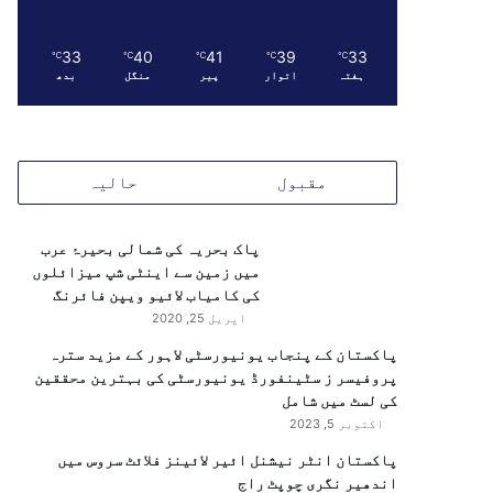
33
40
41
39
33
℃
℃
℃
℃
℃
ہفتہ
اتوار
پیر
منگل
بدھ
مقبول
حالیہ
پاک بحریہ کی شمالی بحیرۂ عرب
میں زمین سے اینٹی شپ میزائلوں
کی کامیاب لائیو ویپن فائرنگ
اپریل 25, 2020
پاکستان کے پنجاب یونیورسٹی لاہور کے مزید سترہ
پروفیسر ز سٹینفورڈ یونیورسٹی کی بہترین محققین
کی لسٹ میں شامل
اکتوبر 5, 2023
پاکستان انٹر نیشنل ائیر لائینز فلائٹ سروس میں
اندھیر نگری چوپٹ راج