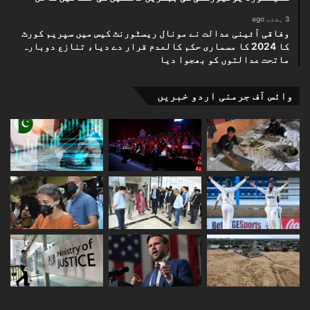
3 ہفتے ago
وفاقی آئینی عدالت نے مونال ریسٹورنٹ کیس میں سپریم کورٹ
کا 2024 کا مسماری حکم کالعدم قرار دے دیا، تنازع دوبارہ
ماتحت عدالتوں کو بھجوا دیا
وائس آف جرمنی اردو خبریں