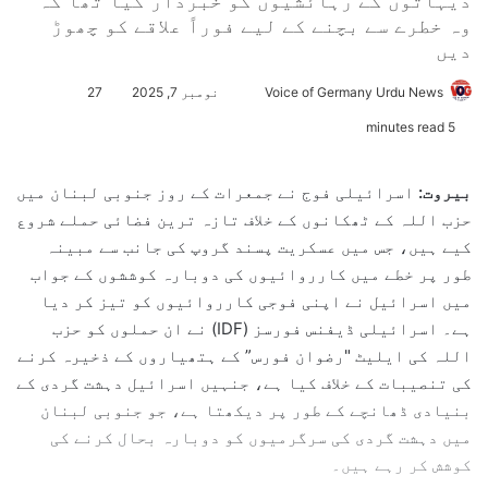
دیہاتوں کے رہائشیوں کو خبردار کیا تھا کہ
وہ خطرے سے بچنے کے لیے فوراً علاقے کو چھوڑ
دیں
Voice of Germany Urdu News
S
نومبر 7, 2025
27
e
5 minutes read
n
d
بیروت:
اسرائیلی فوج نے جمعرات کے روز جنوبی لبنان میں
a
حزب اللہ کے ٹھکانوں کے خلاف تازہ ترین فضائی حملے شروع
n
کیے ہیں، جس میں عسکریت پسند گروپ کی جانب سے مبینہ
e
طور پر خطے میں کارروائیوں کی دوبارہ کوششوں کے جواب
m
میں اسرائیل نے اپنی فوجی کارروائیوں کو تیز کر دیا
a
ہے۔ اسرائیلی ڈیفنس فورسز (IDF) نے ان حملوں کو حزب
i
l
اللہ کی ایلیٹ "رضوان فورس” کے ہتھیاروں کے ذخیرہ کرنے
کی تنصیبات کے خلاف کیا ہے، جنہیں اسرائیل دہشت گردی کے
بنیادی ڈھانچے کے طور پر دیکھتا ہے، جو جنوبی لبنان
میں دہشت گردی کی سرگرمیوں کو دوبارہ بحال کرنے کی
کوشش کر رہے ہیں۔