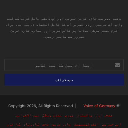
دنیا بھر سے تازہ ترین خبریں اور اپ ڈیٹس حاصل کرنے کے لیے
وائس آف جرمنی اردو خبریں آپ کا قابل اعتماد ذریعہ ہے۔ براہ
کرم ہمیں سوشل میڈیا پر فالو کریں اور ہماری تازہ ترین
خبروں سے باخبر رہیں۔
RSS
TikTok
Instagram
YouTube
LinkedIn
Facebook
X
اپنا
ای
میل
کا
پتا
لکھو
Voice of Germany
© Copyright 2026, All Rights Reserved |
صفحہ اول
پاکستان
یورپ
مشرق وسطیٰ
بین الاقوامی
اہم خبریں
انٹرٹینمینٹ
تازہ ترین
صحت
کاروبار
کارٹون