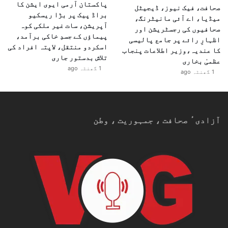
پاکستان آرمی ایوی ایشن کا
صحافت، فیک نیوز، ڈیجیٹل
براڈ پیک پر بڑا ریسکیو
میڈیا، اے آئی مانیٹرنگ،
آپریشن، سات غیر ملکی کوہ
صحافیوں کی رجسٹریشن اور
پیماؤں کے جسدِ خاکی برآمد،
اظہارِ رائے پر جامع پالیسی
اسکردو منتقل، لاپتہ افراد کی
کا عندیہ،وزیر اطلاعات پنجاب
تلاش بدستور جاری
عظمیٰ بخاری
1 گھنٹہ ago
1 گھنٹہ ago
آزادیٴ صحافت ، جمہوریت ، وطن