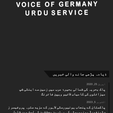
ذیادہ پڑھی جانے والی خبریں
اپریل 25, 2020
پاک بحریہ کی شمالی بحیرۂ عرب میں زمین سے اینٹی شپ
میزائلوں کی کامیاب لائیو ویپن فائرنگ
اکتوبر 5, 2023
پاکستان کے پنجاب یونیورسٹی لاہور کے مزید سترہ پروفیسر ز
سٹینفورڈ یونیورسٹی کی بہترین محققین کی لسٹ میں شامل