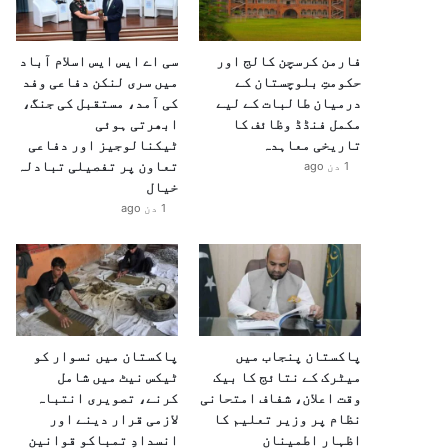
فارمن کرسچن کالج اور
سی اے ایس ایس اسلام آباد
حکومتِ بلوچستان کے
میں سری لنکن دفاعی وفد
درمیان طالبات کے لیے
کی آمد، مستقبل کی جنگ،
مکمل فنڈڈ وظائف کا
ابھرتی ہوئی
تاریخی معاہدہ
ٹیکنالوجیز اور دفاعی
تعاون پر تفصیلی تبادلہ
1 دن ago
خیال
1 دن ago
پاکستان پنجاب میں
پاکستان میں نسوار کو
میٹرک کے نتائج کا بیک
ٹیکس نیٹ میں شامل
وقت اعلان، شفاف امتحانی
کرنے، تصویری انتباہ
نظام پر وزیر تعلیم کا
لازمی قرار دینے اور
اظہارِ اطمینان
انسدادِ تمباکو قوانین