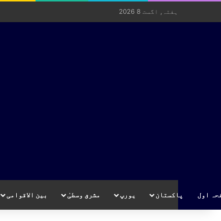
ہفتہ, اگست 8 2026
حہ اول
پاکستان
یورپ
مشرق وسطیٰ
بین الاقوامی