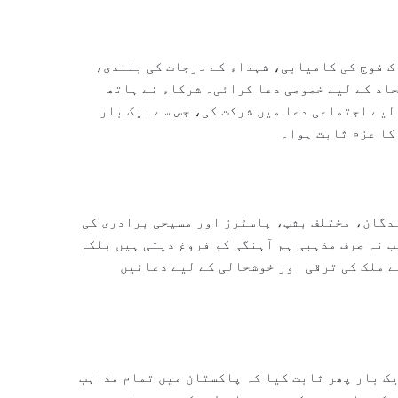
اک فوج کی کامیابی، شہداء کے درجات کی بلندی،
اد کے لیے خصوصی دعا کرائی۔ شرکاء نے ہاتھ
لیے اجتماعی دعا میں شرکت کی، جس سے ایک بار
کا عزم ثابت ہوا۔
دگان، مختلف بشپ، پاسٹرز اور مسیحی برادری کی
ب نہ صرف مذہبی ہم آہنگی کو فروغ دیتی ہیں بلکہ
ے ملک کی ترقی اور خوشحالی کے لیے دعائیں
ک بار پھر ثابت کیا کہ پاکستان میں تمام مذاہب