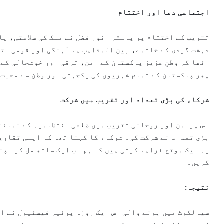
اجتماعی دعا اور اختتام
تقریب کے اختتام پر پاسٹر انور فضل نے ملک کی سلامتی، پ
دہشت گردی کے خاتمے، بین المذاہب ہم آہنگی اور قومی اتح
اٹھا کر وطنِ عزیز پاکستان کے امن، ترقی اور خوشحالی کے 
پھر پاکستان کے تمام شہریوں کی یکجہتی اور وطن سے محبت 
شرکاء کی بڑی تعداد اور تقریب میں شرکت
اس پرامن اور روحانی تقریب میں ضلعی انتظامیہ کے نمائن
بڑی تعداد نے شرکت کی۔ شرکاء کا کہنا تھا کہ ایسی تقاری
یہ ایک موقع فراہم کرتی ہیں کہ ہم سب ایک ساتھ مل کر اپن
کریں۔
نتیجہ:
سیالکوٹ میں ہونے والی اس ایک روزہ پرئیر فیسٹیول نے ای