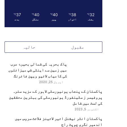
37
40
40
38
32
℃
℃
℃
℃
℃
ہفتہ
اتوار
پیر
منگل
بدھ
مقبول
حالیہ
پاک بحریہ کی شمالی بحیرۂ عرب
میں زمین سے اینٹی شپ میزائلوں
کی کامیاب لائیو ویپن فائرنگ
اپریل 25, 2020
پاکستان کے پنجاب یونیورسٹی لاہور کے مزید سترہ
پروفیسر ز سٹینفورڈ یونیورسٹی کی بہترین محققین
کی لسٹ میں شامل
اکتوبر 5, 2023
پاکستان انٹر نیشنل ائیر لائینز فلائٹ سروس میں
اندھیر نگری چوپٹ راج