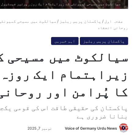
سیالکوٹ میں مسیحی کمیونٹی کے زیراہتمام ایک روزہ پرئیر فیسٹیول ک
صفحہ اول
/
پاکستان پریس ریلیز
/
سیالکوٹ میں مسیحی کمیونٹی 
روحانی انعقاد
پاکستان پریس ریلیز
اہم خبریں
سیالکوٹ میں مسیحی ک
زیراہتمام ایک روزہ 
کا پُرامن اور روحانی
پاکستان کی حقیقی طاقت اس کی قومی یکجہ
بنانا ضروری ہے
Voice of Germany Urdu News
S
نومبر 7, 2025
e