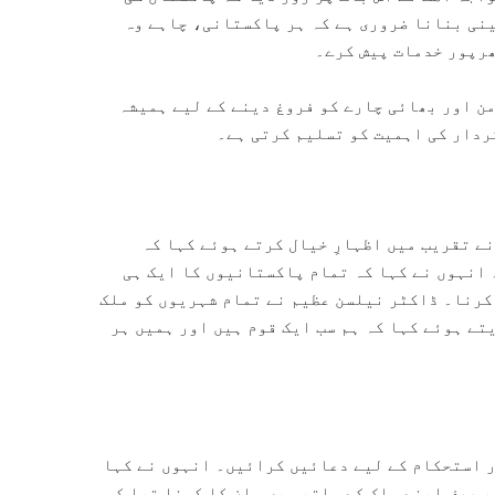
ینی بنانا ضروری ہے کہ ہر پاکستانی، چاہے وہ
ھرپور خدمات پیش کرے۔
ن اور بھائی چارے کو فروغ دینے کے لیے ہمیشہ
ردار کی اہمیت کو تسلیم کرتی ہے۔
 تقریب میں اظہارِ خیال کرتے ہوئے کہا کہ
 انہوں نے کہا کہ تمام پاکستانیوں کا ایک ہی
 کرنا۔ ڈاکٹر نیلسن عظیم نے تمام شہریوں کو ملک
تے ہوئے کہا کہ ہم سب ایک قوم ہیں اور ہمیں ہر
ر استحکام کے لیے دعائیں کرائیں۔ انہوں نے کہا
 صرف اپنے ملک کے ساتھ ہیں۔ ان کا کہنا تھا کہ