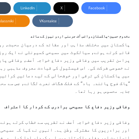
n
LinkedIn
X
Facebook
d
lassniki
VKontakte
a
n
e
مخدوم حسین-پاکستان،وائس آف جرمنی اردو نیوز کے ساتھ
m
پاکستان میں مختلف مذاہب اور عقائد کے درمیان محبت، رو
a
قائم کرتے ہوئے، سیالکوٹ میں مسیحی کمیونٹی نے ایک روز
i
پرامن تقریب میں وفاقی وزیر دفاع خواجہ آصف، وفاقی پار
l
نے خصوصی شرکت کی۔ اس فیسٹیول کی قیادت معروف مذہبی رہن
میں پاکستان کی ترقی اور خوشحالی کے لیے دعائیں کرائیں۔
“پاک فوج پائندہ باد” کے فلک شگاف نعرے لگائے، جس سے مح
جذبہ محسوس ہو رہا تھا۔
وفاقی وزیر دفاع کا مسیحی برادری کے کردار کا اعتراف
وفاقی وزیر دفاع خواجہ آصف نے تقریب سے خطاب کرتے ہوئے 
اور برادریوں کا مشترکہ وطن ہے۔ انہوں نے کہا کہ مسیحی 
انسانیت اور دفاعِ پاکستان میں اہم کردار ادا کیا ہے۔ خو