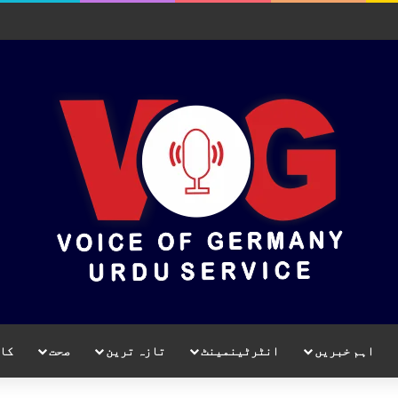
اہم خبریں
انٹرٹینمینٹ
تازہ ترین
صحت
کا