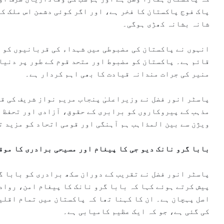
پاک فوج پاکستان کا فخر ہے، اور اگر کوئی دشمن اس ملک کے
شانہ بشانہ کھڑی ہوگی۔
انہوں نے پاکستان کی مضبوطی میں شہداء کی قربانیوں کو ی
قائم ہے۔ پاکستان کو مضبوط اور متحد قوم کے طور پر دنیا
منیر کی جرات مندانہ قیادت کا بھی اہم کردار ہے۔
پاسٹر انور فضل نے وزیراعلیٰ پنجاب مریم نواز شریف کی ق
مذہب کے پیروکاروں کو برابری کے حقوق، آزادی اور تحفظ ف
ویژن سے بین المذاہب ہم آہنگی اور قومی اتحاد کو مزید ت
بابا گرو نانک دیو جی کا پیغام اور مسیحی برادری کا موق
پیش کرتے ہوئے کہا کہ بابا گرو نانک کا پیغام امن، رواد
اصل پہچان ہے۔ ان کا کہنا تھا کہ پاکستان میں تمام اقلی
کی گئی ہے، جو کہ ایک عظیم کامیابی ہے۔