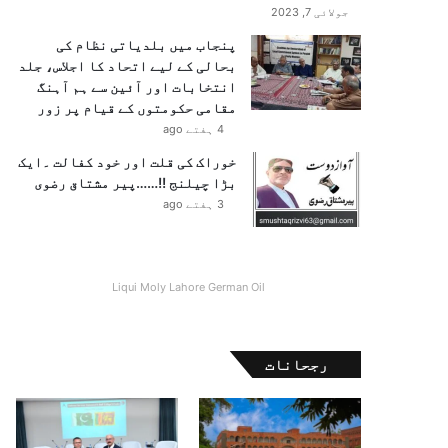
جولائی 7, 2023
پنجاب میں بلدیاتی نظام کی
بحالی کے لیے اتحاد کا اجلاس، جلد
انتخابات اور آئین سے ہم آہنگ
مقامی حکومتوں کے قیام پر زور
4 ہفتے ago
خوراک کی قلت اور خود کفالت ۔ایک
بڑا چیلنج !!……پیر مشتاق رضوی
3 ہفتے ago
Liqui Moly Lahore German Oil
رجحانات