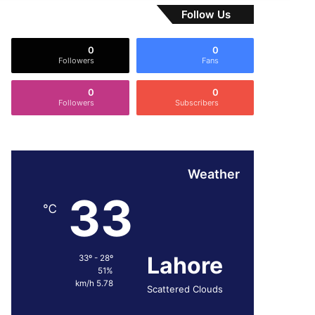
Follow Us
0
0
Followers
Fans
0
0
Followers
Subscribers
Weather
33
℃
Lahore
33º - 28º
51%
5.78 km/h
Scattered Clouds