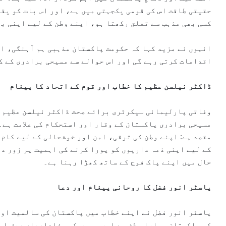
حقیقی طاقت اس کی قومی یکجہتی میں ہے، اور اس بات کو یق
کسی بھی مذہب سے تعلق رکھتا ہو، اپنے وطن کے لیے اپنی ب
انہوں نے مزید کہا کہ حکومت پاکستان مذہبی ہم آہنگی، ام
اقدامات کرتی رہے گی اور اس حوالے سے مسیحی برادری کے ک
ڈاکٹر نیلسن عظیم کا خطاب اور قوم کے اتحاد کا پیغام
وفاقی پارلیمانی سیکرٹری برائے صحت ڈاکٹر نیلسن عظیم نے
مسیحی برادری پاکستان کے وقار اور استحکام کی علامت ہے۔
مقصد ہے: اپنے وطن کی ترقی، امن اور خوشحالی کے لیے کام
کے لیے اپنی ذمہ داریوں کو پورا کرنے کی اہمیت پر زور دی
حال میں اپنے پاک فوج کے ساتھ کھڑا رہنا ہے۔
پاسٹر انور فضل کا روحانی پیغام اور دعا
پاسٹر انور فضل نے اپنے خطاب میں پاکستان کی سالمیت او
کہ پاکستان ہمارا وطن ہے اور ہم سب کی وفاداریاں صرف اور