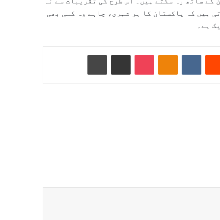
 کے ساتھ رہ سکتے ہیں۔ اس طرح کی تقریبات سے نہ
تی ہیں کہ پاکستان کا ہر شہری، چاہے وہ کسی بھی
ک ہے۔
Reddit
VKontakte
Odnoklassniki
Pocket
ای میل کے ذریعے شیئر کریں
پرنٹ کریں