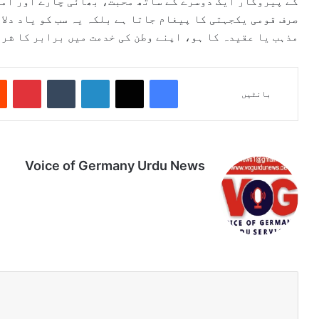
کے پیروکار ایک دوسرے کے ساتھ محبت، بھائی چارے اور امن
صرف قومی یکجہتی کا پیغام جاتا ہے بلکہ یہ سب کو یاد دلا
مذہب یا عقیدہ کا ہو، اپنے وطن کی خدمت میں برابر کا شری
Pinterest
Tumblr
LinkedIn
X
Facebook
بانٹیں
Voice of Germany Urdu News
Tik
Ins
Yo
Lin
Fa
We
To
tag
uT
ke
ce
bsi
k
ra
ub
dIn
bo
te
m
e
ok