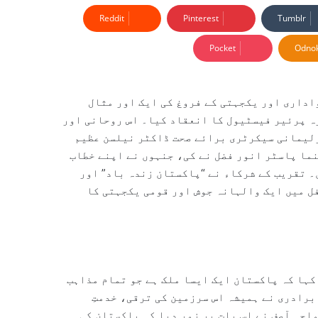
Reddit
Pinterest
Tumblr
Pocket
Odnok
اداری اور یکجہتی کے فروغ کی ایک اور مثال
ہ پرئیر فیسٹیول کا انعقاد کیا۔ اس روحانی اور
لیمانی سیکرٹری برائے صحت ڈاکٹر نیلسن عظیم
ما پاسٹر انور فضل نے کی، جنہوں نے اپنے خطاب
 تقریب کے شرکاء نے “پاکستان زندہ باد” اور
فل میں ایک والہانہ جوش اور قومی یکجہتی کا
کہا کہ پاکستان ایک ایسا ملک ہے جو تمام مذاہب
برادری نے ہمیشہ اس سرزمین کی ترقی، خدمتِ
اجہ آصف نے اس بات پر زور دیا کہ پاکستان کی