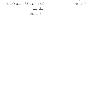
کے دائرہ کار میں لانے کا
1 دن ago
مطالبہ
1 دن ago