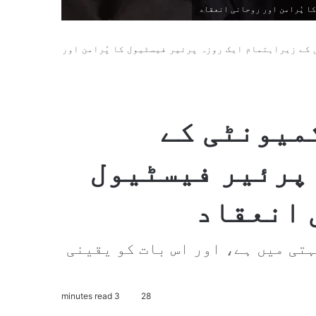
ا پُرامن اور روحانی انعقاد
کے زیراہتمام ایک روزہ پرئیر فیسٹیول کا پُرامن اور
میونٹی کے
پرئیر فیسٹیول
 انعقاد
تی میں ہے، اور اس بات کو یقینی
3 minutes read
28