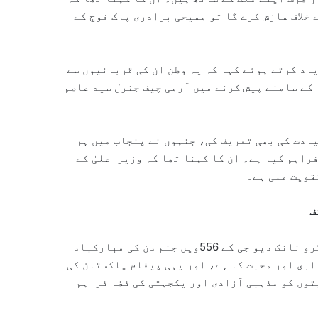
 خلاف سازش کرے گا تو مسیحی برادری پاک فوج کے
اد کرتے ہوئے کہا کہ یہ وطن ان کی قربانیوں سے
 کے سامنے پیش کرنے میں آرمی چیف جنرل سید عاصم
یادت کی بھی تعریف کی، جنہوں نے پنجاب میں ہر
راہم کیا ہے۔ ان کا کہنا تھا کہ وزیراعلیٰ کے
قویت ملی ہے۔
ف
پاسٹر انور فضل نے تقریب کے دوران سکھ برادری کو بابا گرو نانک دیو جی کے 556ویں جنم دن کی مبارکباد
اری اور محبت کا ہے، اور یہی پیغام پاکستان کی
توں کو مذہبی آزادی اور یکجہتی کی فضا فراہم