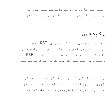
لیو نیل کا دریا اس کے علاقے سے بہتا ہے، جو
ہے۔ ان تمام وجوہات کی بنا پر سوڈان کے اندر
ی کوششیں
گزشتہ جمعرات کو دارفور میں مبینہ قتل عام پر بڑھتے ہوئے بین الاقوامی دباؤ کے درمیان، RSF نے چار
 یہ ممالک ہیں: امریکہ، متحدہ عرب امارات، مصر
اور سعودی عرب، جنہیں عالمی سطح پر "کواڈ” کے نام سے جانا جاتا ہے۔ امریکہ نے تصدیق کی ہے کہ وہ RSF
"انسانی ہمدردی کی بنیاد پر جنگ بندی کی سہولت فراہم کرنے کے لیے
وڈانی عوام کی تکالیف کو کم کرنے اور تشدد کو
 کریں۔ تاہم، ان ممالک کی مداخلت نے تنازعہ کو
 تنازعے میں مختلف طریقوں سے مداخلت کرنے کا