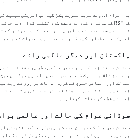
یہ الزام اس وقت مزید تقویت پکڑ گیا جب امریکی سینیٹ کی
کہ RSF کو سرکاری طور پر دہشت گرد تنظیم قرار دیا جا
غیر ملکی حمایت کرنے والوں پر زور دیا کہ وہ سوڈان کے ت
امریکہ سے مطالبہ کیا کہ وہ متحدہ عرب امارات کو ہتھیار
پاکستان اور دیگر عالمی رائے
سوڈان کے تنازعے کے بارے میں عالمی سطح پر مختلف رائے ہ
پر دباؤ ڈالا ہے۔ ایک طرف جہاں عالمی طاقتیں سوڈانی فوج
افریقی ممالک نے بھی اس جنگ کے اثرات پر گہری تشویش کا 
افریقی خطے کو متاثر کرتا ہے۔
سوڈانی عوام کی حالت اور عالمی براد
سوڈان میں جنگ کے دوران عام شہریوں کی حالت انتہائی ابت
برادری سے اپیل کی ہے کہ وہ اس تنازعے کو حل کرنے کے لی