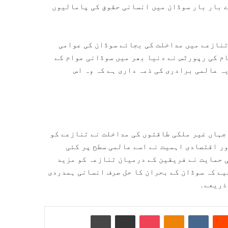
ے بار بار سوڈان میں انسانی حقوق کی پامالیوں
تنازعے میں مداخلت کی بجائے سوڈان کی عوامی
م کی رپورٹس نے دنیا بھر میں سوڈانی عوام کے
ہ عالمی برادری کی ذمہ داری ہے کہ وہ اس
جہاں غیر ملکی طاقتوں کی مداخلت نے تنازعے کو
ر اقتصادی اہمیت نے اسے عالمی سطح پر کئی
ی حمایت نے فریقین کے درمیان تنازعہ کو مزید
یے کہ سوڈان کے بحران کا حل صرف انسانی ہمدردی
 ذریعے۔
Reddit
VKontakte
Odnoklassniki
Pocket
ای میل کے ذریعے شیئر کریں
پرنٹ کریں