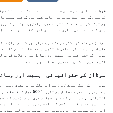
n
e
خرطوم:
سوڈان میں جاری خونریز تنازعہ ایک نیا موڑ لے چکا
m
a
پر قبضہ کر لیا، جس کے نتیجے میں سینکڑوں سوڈانی شہریوں
i
میں گزشتہ ڈھائی سالوں کے دوران ڈیڑھ لاکھ سے زائد افرا
l
سوڈان کی جنگ کو اکثر دو متحارب جرنیلوں کے درمیان داخل
حقیقت یہ ہے کہ غیر ملکی طاقتوں کی مداخلت نے اس تنازعے
سوڈان کی جغرافیائی اہمیت اور وسائل نے اس علاقے کو عالم
نتیجے میں جنگ کی شدت میں اضافہ ہو رہا ہے۔
سوڈان کی جغرافیائی اہمیت اور وسائ
سوڈان ایک اسٹریٹجک لحاظ سے اہم ملک ہے جو مشرق وسطیٰ او
ہے۔ بحیرہ احمر کے ساحل پر تق
انتہائی اہم ہے۔ اس کے علاوہ سوڈان میں زرعی زمین کے وسی
عالمی طاقتوں کے لیے کشش کا باعث ہیں۔ سوڈان دنیا میں 
اجزاء کا سب سے بڑا پروڈیوسر ہے، جس سے یہ عالمی منڈی می