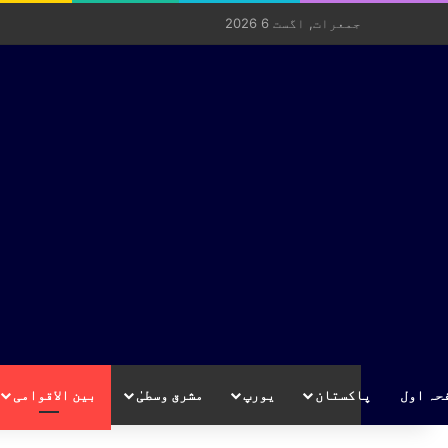
جمعرات, اگست 6 2026
حہ اول
پاکستان
یورپ
مشرق وسطیٰ
بین الاقوامی