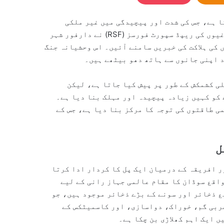
 ہے، جس کی شدت اور پیچیدگی میں غیر ملکی
طاقتوں کی مداخلت نے مزید اضافہ کیا ہے۔ گزشتہ ہفتے باغیوں کی ریپڈ سپورٹ فورسز (RSF) نے دارفور شہر
 کی ہلاکت کی خبریں سامنے آئیں۔ اس وحشیانہ جنگ
د اپنی جانوں سے ہاتھ دھو بیٹھے ہیں۔
ی کشمکش کے طور پر پیش کیا جاتا ہے، لیکن
 کو کہیں زیادہ پیچیدہ اور مہلک بنا دیا ہے۔
ی طاقتوں کی توجہ کا مرکز بنا دیا ہے، جس کے
ل
ر افریقہ کے درمیان ایک پل کا کردار ادا کرتا
ریباً 500 میل کے فاصلے پر واقع سوڈان کا مقام عالمی جہاز رانی کے لیے
ع ذخائر اور سونے کے بڑے ذخائر موجود ہیں، جو
عربی گم، خوراک، دواسازی، اور کاسمیٹکس کے
ں ایک اہم کھلاڑی بن چکا ہے۔