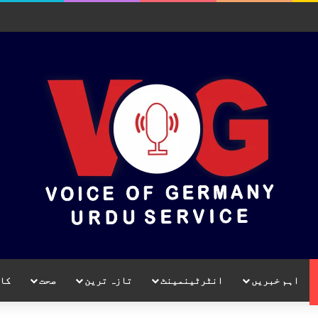
اہم خبریں
انٹرٹینمینٹ
تازہ ترین
صحت
کا