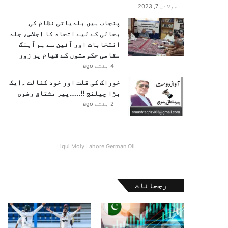
جولائی 7, 2023
پنجاب میں بلدیاتی نظام کی
بحالی کے لیے اتحاد کا اجلاس، جلد
انتخابات اور آئین سے ہم آہنگ
مقامی حکومتوں کے قیام پر زور
4 ہفتے ago
خوراک کی قلت اور خود کفالت ۔ایک
بڑا چیلنج !!……پیر مشتاق رضوی
2 ہفتے ago
Liqui Moly Lahore German Oil
رجحانات