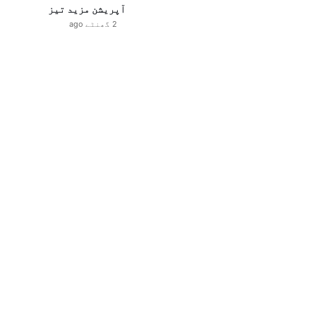
آپریشن مزید تیز
2 گھنٹے ago