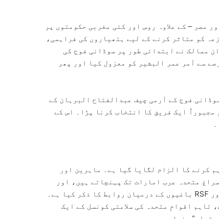
ر مصر – کے علاوہ روس اور کئی مغربی حکومتوں پر
زعہ کو متاثر کرنے کے لیے ہتھیاروں کی فراہمی،
ان ممالک نے ابتدائی طور پر سوڈانی فوج کی
جب سوڈانی فوج نے 2019 میں طویل عرصے سے آمر عمر البشیر کو معزول کیا اور پھر
RS کے سربراہ ہیں، اور سوڈانی فوج کے آرمی چیف عبدالفتاح البرہان کے
مجبوراً ایک فریق کا انتخاب کرنا پڑا۔ اس کے
۔
نی باغیوں RSF کو ہتھیار فراہم کرنے کا الزام لگایا گیا ہے۔ ماہرین اور
سراغ متحدہ عرب امارات تک پہنچاتے ہیں، اور
امریکی حکومت نے بھی خلیجی ملک میں مقیم کئی کمپنیوں اور RSF باغیوں کے درمیان روابط کا ذکر کیا ہے۔
 تاہم اقوامِ متحدہ کی سلامتی کونسل کے ایک