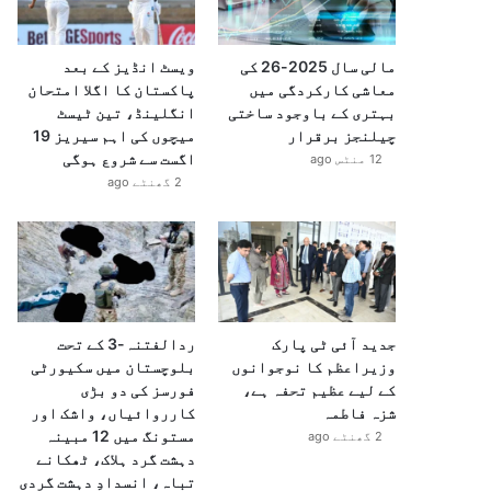
مالی سال 2025-26 کی
ویسٹ انڈیز کے بعد
معاشی کارکردگی میں
پاکستان کا اگلا امتحان
بہتری کے باوجود ساختی
انگلینڈ، تین ٹیسٹ
چیلنجز برقرار
میچوں کی اہم سیریز 19
اگست سے شروع ہوگی
12 منٹس ago
2 گھنٹے ago
جدید آئی ٹی پارک
ردالفتنہ-3 کے تحت
وزیراعظم کا نوجوانوں
بلوچستان میں سکیورٹی
کے لیے عظیم تحفہ ہے،
فورسز کی دو بڑی
شزہ فاطمہ
کارروائیاں، واشک اور
مستونگ میں 12 مبینہ
2 گھنٹے ago
دہشت گرد ہلاک، ٹھکانے
تباہ، انسدادِ دہشت گردی