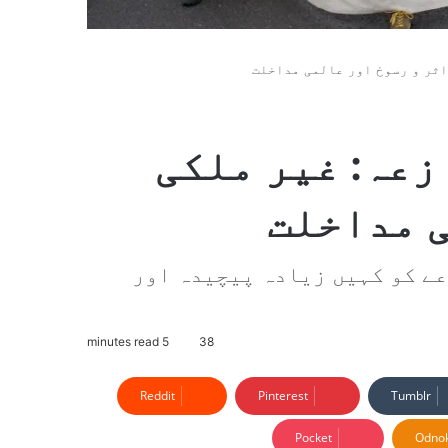
اثر و رسوخ اور عالمی مداخلت
زعہ: غیر ملکی
ی مداخلت
عے کو کہیں زیادہ پیچیدہ اور
5 minutes read
38
Reddit
Pinterest
Tumblr
Pocket
Odnok