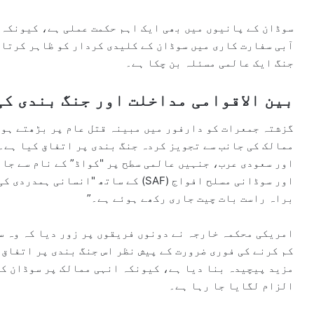
سوڈان کے پانیوں میں بھی ایک اہم حکمت عملی ہے، کیونکہ ب
آبی سفارت کاری میں سوڈان کے کلیدی کردار کو ظاہر کرتا 
جنگ ایک عالمی مسئلہ بن چکا ہے۔
بین الاقوامی مداخلت اور جنگ بندی ک
ممالک کی جانب سے تجویز کردہ جنگ بندی پر اتفاق کیا ہے۔
اور سوڈانی مسلح افواج (SAF) کے ساتھ 
براہ راست بات چیت جاری رکھے ہوئے ہے۔”
امریکی محکمہ خارجہ نے دونوں فریقوں پر زور دیا کہ وہ س
کم کرنے کی فوری ضرورت کے پیش نظر اس جنگ بندی پر اتفاق
مزید پیچیدہ بنا دیا ہے، کیونکہ انہی ممالک پر سوڈان کے
الزام لگایا جا رہا ہے۔