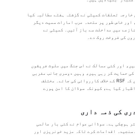
 خارجہ تعلقات کمیٹی نے گزشتہ ہفتے مطالبہ کیا
ئے، اور خاص طور پر متحدہ عرب امارات سمیت دیگر
نازعے میں مداخلت سے باز آئیں۔ کمیٹی نے
وں کی فروخت روک دے۔
یں، اور کئی ممالک نے اس جنگ میں ملوث فریقوں
 کی حمایت کر رہی ہیں، وہیں دوسری جانب مغربی
ممالک اور انسانی حقوق کے گروہ اس بات پر زور دے رہے ہیں کہ RSF کے خلاف کارروائی کی جائے۔ مختلف
اظہار کیا ہے، کیونکہ سوڈان کا امن پورے
ری کی ذمہ داری
ر ہوچکی ہے۔ سوڈانی عوام نے کئی بار عالمی
ے سنجیدہ اقدامات کرے تاکہ مزید خونریزی اور