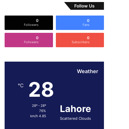
Follow Us
0
0
Followers
Fans
0
0
Followers
Subscribers
Weather
28
℃
Lahore
28º - 28º
76%
4.85 km/h
Scattered Clouds