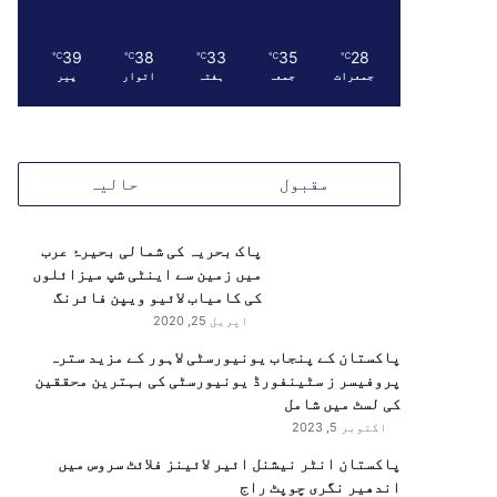
39
38
33
35
28
℃
℃
℃
℃
℃
جمعرات
جمعہ
ہفتہ
اتوار
پیر
مقبول
حالیہ
پاک بحریہ کی شمالی بحیرۂ عرب
میں زمین سے اینٹی شپ میزائلوں
کی کامیاب لائیو ویپن فائرنگ
اپریل 25, 2020
پاکستان کے پنجاب یونیورسٹی لاہور کے مزید سترہ
پروفیسر ز سٹینفورڈ یونیورسٹی کی بہترین محققین
کی لسٹ میں شامل
اکتوبر 5, 2023
پاکستان انٹر نیشنل ائیر لائینز فلائٹ سروس میں
اندھیر نگری چوپٹ راج