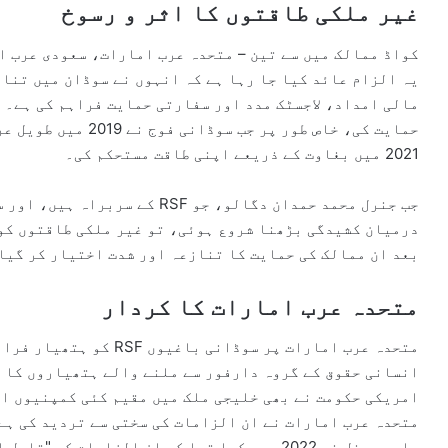
غیر ملکی طاقتوں کا اثر و رسوخ
کواڈ ممالک میں سے تین – متحدہ عرب امارات، سعودی عرب او
یہ الزام عائد کیا جا رہا ہے کہ انہوں نے سوڈان میں تنا
مالی امداد، لاجسٹک مدد اور سفارتی حمایت فراہم کی ہے۔ 
حمایت کی، خاص طور پر 
2021 میں بغاوت کے ذریعے اپنی طاقت مستحکم کی۔
جب جنرل محمد حمدان دگالو، جو F
درمیان کشیدگی بڑھنا شروع ہوئی، تو غیر ملکی طاقتوں کو 
بعد ان ممالک کی حمایت کا تنازعہ اور شدت اختیار کر گیا
متحدہ عرب امارات کا کردار
متحدہ عرب امارات پر سوڈا
انسانی حقوق کے گروہ دارفور سے ملنے والے ہتھیاروں کا 
متحدہ عرب امارات نے ان الزامات کی سختی سے تردید کی ہے،
ماہر پینل نے 2022 میں کہا تھا کہ ان الزامات کی "قابلِ اعتبار” بنیادیں ہیں۔