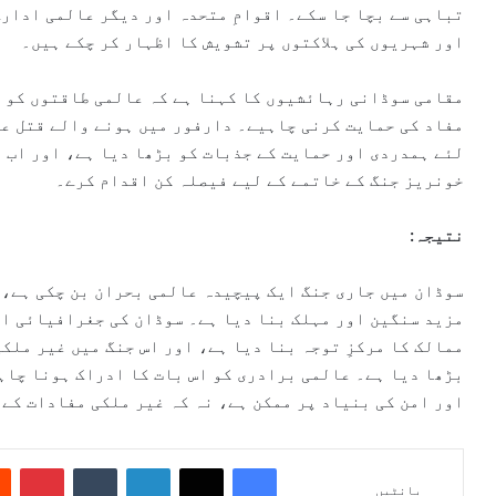
تباہی سے بچا جا سکے۔ اقوامِ متحدہ اور دیگر عالمی ادار
اور شہریوں کی ہلاکتوں پر تشویش کا اظہار کر چکے ہیں۔
مقامی سوڈانی رہائشیوں کا کہنا ہے کہ عالمی طاقتوں کو 
مفاد کی حمایت کرنی چاہیے۔ دارفور میں ہونے والے قتل عا
لئے ہمدردی اور حمایت کے جذبات کو بڑھا دیا ہے، اور اب ی
خونریز جنگ کے خاتمے کے لیے فیصلہ کن اقدام کرے۔
نتیجہ:
سوڈان میں جاری جنگ ایک پیچیدہ عالمی بحران بن چکی ہے، 
مزید سنگین اور مہلک بنا دیا ہے۔ سوڈان کی جغرافیائی او
ممالک کا مرکزِ توجہ بنا دیا ہے، اور اس جنگ میں غیر ملک
بڑھا دیا ہے۔ عالمی برادری کو اس بات کا ادراک ہونا چاہ
اور امن کی بنیاد پر ممکن ہے، نہ کہ غیر ملکی مفادات کے
Pinterest
Tumblr
LinkedIn
X
Facebook
بانٹیں