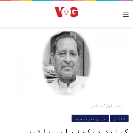
مینو
صفحہ اول
/
کالمز
کالمز
حیدر جاوید سید
کیادن دیکھنے اور باتیں