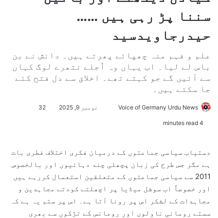
سننا پڑ رہی ہیں ……
حیدرجاویدسید
علم و فہم منہ چھپائے پھرتے ہیں۔ دانش نے بن
باس لے لیا۔ اب یہاں وہ اُجلے نتھرے لوگ کہاں
سے آئیں گے جو کہتے تھے۔ اخلاق سے دل فتح کئے
جا سکتے ہیں۔
Voice of Germany Urdu News
S
نومبر 9, 2025
32
e
4 minutes read
n
d
دستیاب سیاسی جماعتوں کے درمیان فکری اختلاف فطری بات
a
ہے مگر جس طرح کی زبان پچھلی چند دہائیوں اور بالخصوص
n
2011 سے سیاسی جماعتوں کے متعلقین استعمال کررہے ہیں
e
اور خصوصاً اب سوشل میڈیا پر اچھلتے کودتے مجاہدین و
m
مجاہدات کے لشکر اس پر رونا آتا ہے۔ اس پر ستم یہ ہے کہ
a
سستے رومانی ناولوں اور رومانس کے تڑکوں سے بھری
i