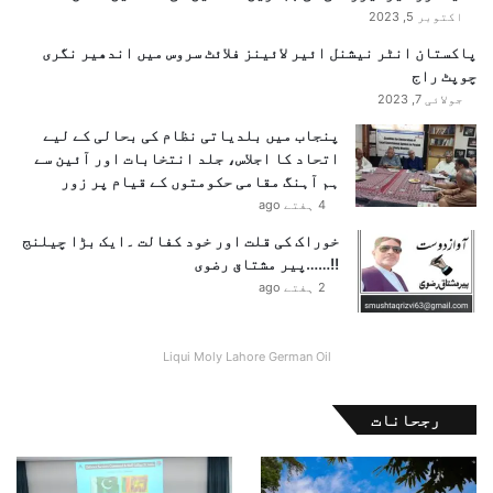
ج
اکتوبر 5, 2023
ھ
پاکستان انٹر نیشنل ائیر لائینز فلائٹ سروس میں اندھیر نگری
ا
چوپٹ راج
ن
جولائی 7, 2023
ے
ک
پنجاب میں بلدیاتی نظام کی بحالی کے لیے
ی
اتحاد کا اجلاس، جلد انتخابات اور آئین سے
ک
ہم آہنگ مقامی حکومتوں کے قیام پر زور
و
4 ہفتے ago
ش
خوراک کی قلت اور خود کفالت ۔ایک بڑا چیلنج
ش
!!……پیر مشتاق رضوی
ک
2 ہفتے ago
ی
،
د
Liqui Moly Lahore German Oil
ف
ت
ر
رجحانات
خ
ا
ر