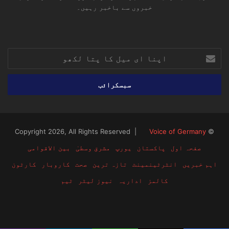
خبروں سے باخبر رہیں۔
RSS
TikTok
Instagram
YouTube
LinkedIn
Facebook
X
اپنا
ای
میل
کا
پتا
لکھو
Voice of Germany
© Copyright 2026, All Rights Reserved |
صفحہ اول
پاکستان
یورپ
مشرق وسطیٰ
بین الاقوامی
اہم خبریں
انٹرٹینمینٹ
تازہ ترین
صحت
کاروبار
کارٹون
کالمز
اداریہ
نیوز لیٹر
ٹیم
RSS
TikTok
Instagram
YouTube
LinkedIn
Facebook
X