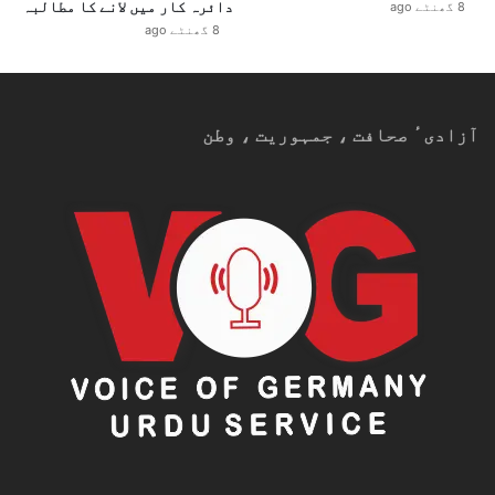
دائرہ کار میں لانے کا مطالبہ
8 گھنٹے ago
8 گھنٹے ago
آزادیٴ صحافت ، جمہوریت ، وطن