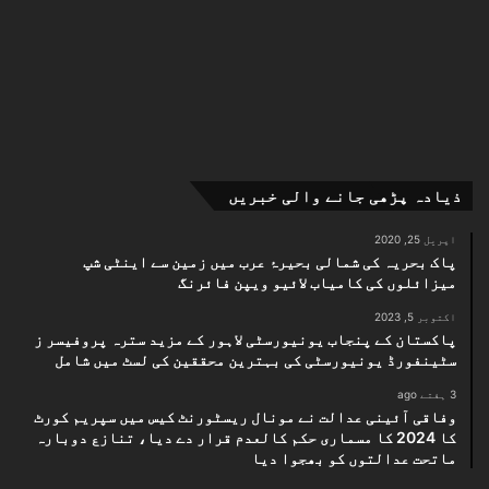
ذیادہ پڑھی جانے والی خبریں
اپریل 25, 2020
پاک بحریہ کی شمالی بحیرۂ عرب میں زمین سے اینٹی شپ
میزائلوں کی کامیاب لائیو ویپن فائرنگ
اکتوبر 5, 2023
پاکستان کے پنجاب یونیورسٹی لاہور کے مزید سترہ پروفیسر ز
سٹینفورڈ یونیورسٹی کی بہترین محققین کی لسٹ میں شامل
3 ہفتے ago
وفاقی آئینی عدالت نے مونال ریسٹورنٹ کیس میں سپریم کورٹ
کا 2024 کا مسماری حکم کالعدم قرار دے دیا، تنازع دوبارہ
ماتحت عدالتوں کو بھجوا دیا