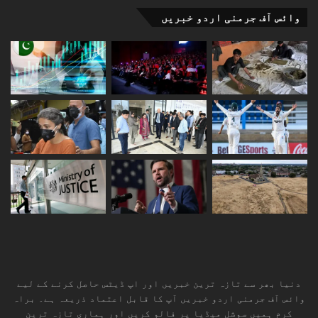
وائس آف جرمنی اردو خبریں
دنیا بھر سے تازہ ترین خبریں اور اپ ڈیٹس حاصل کرنے کے لیے
وائس آف جرمنی اردو خبریں آپ کا قابل اعتماد ذریعہ ہے۔ براہ
کرم ہمیں سوشل میڈیا پر فالو کریں اور ہماری تازہ ترین