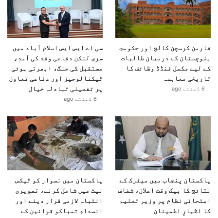
ج
ہ
فارمن کرسچن کالج اور حکومتِ
سی اے ایس ایس اسلام آباد میں
بلوچستان کے درمیان طالبات
سری لنکن دفاعی وفد کی آمد،
کے لیے مکمل فنڈڈ وظائف کا
مستقبل کی جنگ، ابھرتی ہوئی
تاریخی معاہدہ
ٹیکنالوجیز اور دفاعی تعاون
پر تفصیلی تبادلہ خیال
6 گھنٹے ago
6 گھنٹے ago
پاکستان پنجاب میں میٹرک کے
پاکستان میں نسوار کو ٹیکس
نتائج کا بیک وقت اعلان، شفاف
نیٹ میں شامل کرنے، تصویری
امتحانی نظام پر وزیر تعلیم
انتباہ لازمی قرار دینے اور
کا اظہارِ اطمینان
انسدادِ تمباکو قوانین کے