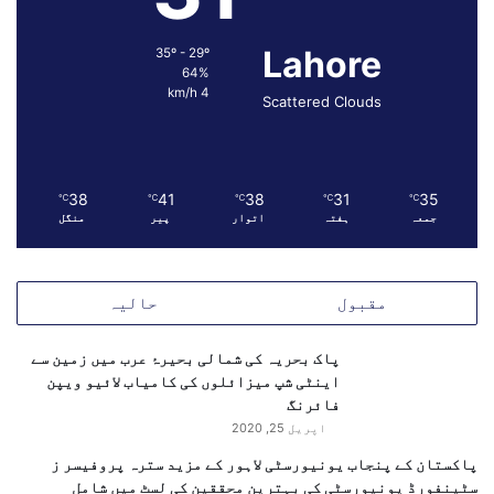
گ
ر
Lahore
35º - 29º
ف
64%
ر
4 km/h
Scattered Clouds
ض
ی
م
ع
38
41
38
31
35
℃
℃
℃
℃
℃
ا
جمعہ
ہفتہ
اتوار
پیر
منگل
م
ل
ا
ت
مقبول
حالیہ
ک
ے
پاک بحریہ کی شمالی بحیرۂ عرب میں زمین سے
س
اینٹی شپ میزائلوں کی کامیاب لائیو ویپن
ا
فائرنگ
ت
اپریل 25, 2020
ھ
ا
پاکستان کے پنجاب یونیورسٹی لاہور کے مزید سترہ پروفیسر ز
ل
سٹینفورڈ یونیورسٹی کی بہترین محققین کی لسٹ میں شامل