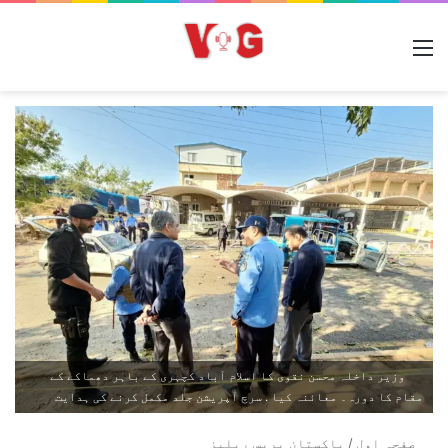
مینو
‎ وزیر داخلہ محسن نقوی کا اسلام آباد کچہری کے باہر دھماکے کے
مقام کا دورہ۔ معائنہ کیا . سرچ آپریشن جلد مکمل کرنے کی ہدایت
صفحہ اول
/
پاکستان پریس ریلیز