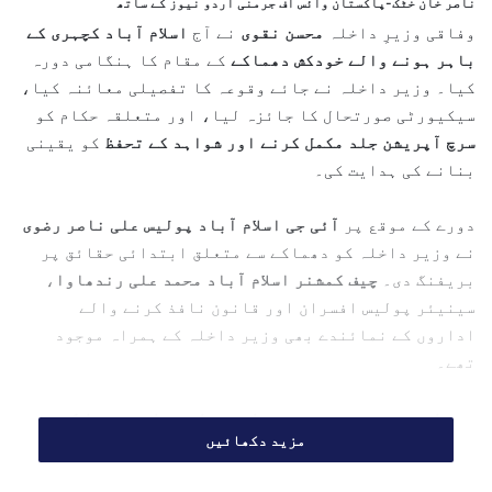
ناصر خان خٹک-پاکستان وائس آف جرمنی اردو نیوز کے ساتھ
a
وفاقی وزیرِ داخلہ
محسن نقوی
نے آج
اسلام آباد کچہری کے
n
باہر ہونے والے خودکش دھماکے
کے مقام کا ہنگامی دورہ
e
کیا۔ وزیر داخلہ نے جائے وقوعہ کا تفصیلی معائنہ کیا،
m
سیکیورٹی صورتحال کا جائزہ لیا، اور متعلقہ حکام کو
a
سرچ آپریشن جلد مکمل کرنے اور شواہد کے تحفظ
کو یقینی
i
بنانے کی ہدایت کی۔
l
دورے کے موقع پر
آئی جی اسلام آباد پولیس علی ناصر رضوی
نے وزیر داخلہ کو دھماکے سے متعلق ابتدائی حقائق پر
بریفنگ دی۔
چیف کمشنر اسلام آباد محمد علی رندھاوا
،
سینیئر پولیس افسران اور قانون نافذ کرنے والے
اداروں کے نمائندے بھی وزیر داخلہ کے ہمراہ موجود
تھے۔
بھارتی سرپرستی اور افغان پراکسی
مزید دکھائیں
دہشت گردی کی شدید مذمت