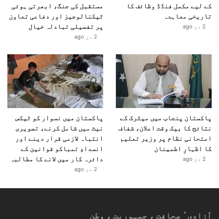
کے لیے مکمل فنڈڈ وظائف کا
مستقبل کی جنگ، ابھرتی ہوئی
تاریخی معاہدہ
ٹیکنالوجیز اور دفاعی تعاون
پر تفصیلی تبادلہ خیال
2 دن ago
2 دن ago
پاکستان پنجاب میں میٹرک کے
پاکستان میں نسوار کو ٹیکس
نتائج کا بیک وقت اعلان، شفاف
نیٹ میں شامل کرنے، تصویری
امتحانی نظام پر وزیر تعلیم
انتباہ لازمی قرار دینے اور
کا اظہارِ اطمینان
انسدادِ تمباکو قوانین کے
دائرہ کار میں لانے کا مطالبہ
2 دن ago
2 دن ago
آزادیٴ صحافت ، جمہوریت ، وطن