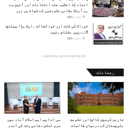
اتحاد کا اجلاس، جلد انتخابات اور آئین سے
ت
ہم آہنگ مقامی حکومتوں کے قیام پر زور
ت
4 ہفتے ago
ا
ح
خوراک کی قلت اور خود کفالت ۔ایک بڑا چیلنج
ک
!!……پیر مشتاق رضوی
ی
3 ہفتے ago
ا
Liqui Moly Lahore German Oil
رجحانات
فارمن کرسچن کالج اور حکومتِ
سی اے ایس ایس اسلام آباد میں
بلوچستان کے درمیان طالبات
سری لنکن دفاعی وفد کی آمد،