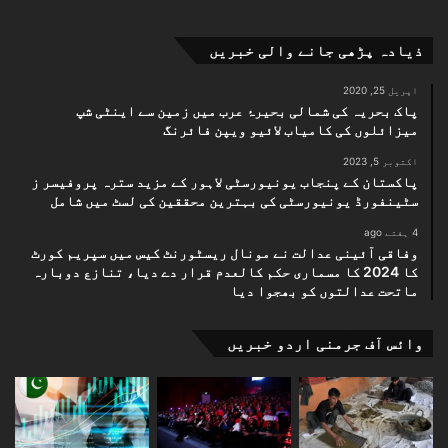
ذیادہ پڑھی جانے والی خبریں
اپریل 25, 2020
پاک بحریہ کی شمالی بحیرۂ عرب میں زمین سے اینٹی شپ
میزائلوں کی کامیاب لائیو ویپن فائرنگ
اکتوبر 5, 2023
پاکستان کے پنجاب یونیورسٹی لاہور کے مزید سترہ پروفیسر ز
سٹینفورڈ یونیورسٹی کی بہترین محققین کی لسٹ میں شامل
4 ہفتے ago
وفاقی آئینی عدالت نے مونال ریسٹورنٹ کیس میں سپریم کورٹ
کا 2024 کا مسماری حکم کالعدم قرار دے دیا، تنازع دوبارہ
ماتحت عدالتوں کو بھجوا دیا
وائس آف جرمنی اردو خبریں