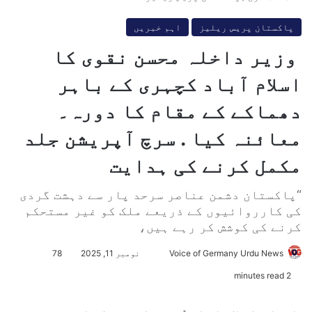
پاکستان پریس ریلیز
اہم خبریں
‎ وزیر داخلہ محسن نقوی کا
اسلام آباد کچہری کے باہر
دھماکے کے مقام کا دورہ۔
معائنہ کیا . سرچ آپریشن جلد
مکمل کرنے کی ہدایت
“پاکستان دشمن عناصر سرحد پار سے دہشت گردی
کی کارروائیوں کے ذریعے ملک کو غیر مستحکم
کرنے کی کوشش کر رہے ہیں،
Voice of Germany Urdu News
S
نومبر 11, 2025
78
e
2 minutes read
n
d