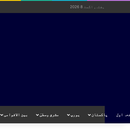
ہفتہ, اگست 8 2026
حہ اول
پاکستان
یورپ
مشرق وسطیٰ
بین الاقوامی