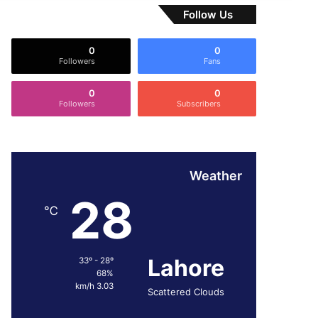
Follow Us
0
0
Followers
Fans
0
0
Followers
Subscribers
Weather
28
℃
Lahore
33º - 28º
68%
3.03 km/h
Scattered Clouds