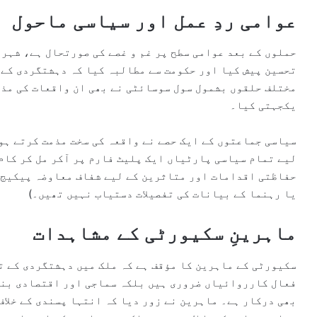
عوامی ردِ عمل اور سیاسی ماحول
حملوں کے بعد عوامی سطح پر غم و غصے کی صورتحال ہے، شہری
تحسین پیش کیا اور حکومت سے مطالبہ کیا کہ دہشتگردی کے 
مختلف حلقوں بشمول سول سوسائٹی نے بھی ان واقعات کی مذم
یکجہتی کیا۔
سیاسی جماعتوں کے ایک حصے نے واقعہ کی سخت مذمت کرتے ہوئ
لیے تمام سیاسی پارٹیاں ایک پلیٹ فارم پر آکر مل کر کام
حفاظتی اقدامات اور متاثرین کے لیے شفاف معاوضہ پیکیج ک
یا رہنما کے بیانات کی تفصیلات دستیاب نہیں تھیں۔)
ماہرینِ سکیورٹی کے مشاہدات
سکیورٹی کے ماہرین کا مؤقف ہے کہ ملک میں دہشتگردی کے ت
فعال کارروائیاں ضروری ہیں بلکہ سماجی اور اقتصادی بنیا
بھی درکار ہے۔ ماہرین نے زور دیا کہ انتہا پسندی کے خلا