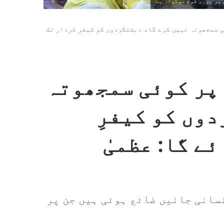
پر پوری قوم سوگوار ہے
ی سمجھوتہ نہیں کرے گا، دہشتگردوں کو کیفرِ کردار تک
 پر کوئی سمجھوتہ
وں کو کیفرِ
ے گا: عظمیٰ
سانی جانیں ضائع ہوئی ہیں جن پر