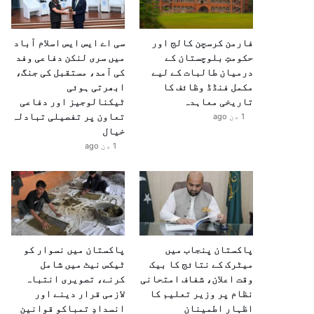
فارمن کرسچن کالج اور
سی اے ایس ایس اسلام آباد
حکومتِ بلوچستان کے
میں سری لنکن دفاعی وفد
درمیان طالبات کے لیے
کی آمد، مستقبل کی جنگ،
مکمل فنڈڈ وظائف کا
ابھرتی ہوئی
تاریخی معاہدہ
ٹیکنالوجیز اور دفاعی
تعاون پر تفصیلی تبادلہ
1 دن ago
خیال
1 دن ago
پاکستان پنجاب میں
پاکستان میں نسوار کو
میٹرک کے نتائج کا بیک
ٹیکس نیٹ میں شامل
وقت اعلان، شفاف امتحانی
کرنے، تصویری انتباہ
نظام پر وزیر تعلیم کا
لازمی قرار دینے اور
اظہارِ اطمینان
انسدادِ تمباکو قوانین