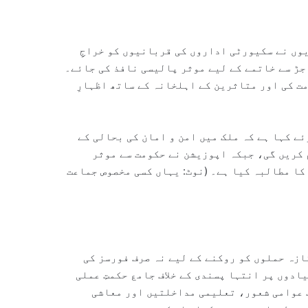
وں نے سکیورٹی اداروں کی قربانیوں کو خراجِ
جڑ سے خاتمے کے لیے موثر پالیسی نافذ کی جائے۔
ت کی اور متاثرین کے اہلخانہ کے ساتھ اظہارِ
ے کہا ہے کہ ملک میں امن و امان کی بحالی کے
 کریں گی، جبکہ اپوزیشن نے حکومت سے موثر
ا مطالبہ کیا ہے۔ (نوٹ: یہاں کسی مخصوص جماعت
ازہ حملوں کو روکنے کے لیے نہ صرف فورسز کی
دوں پر انتہا پسندی کے خلاف جامع حکمتِ عملی
ف عوامی شعور، تعلیمی مداخلتیں اور معاشی