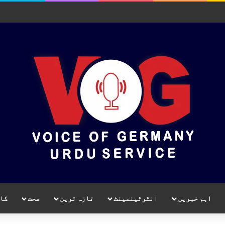
اہم خبریں
انٹرٹینمینٹ
تازہ ترین
صحت
کا