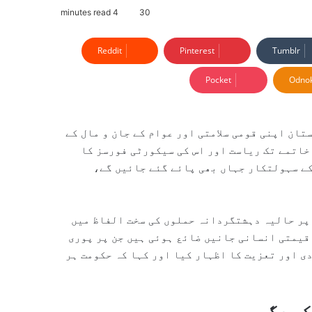
4 minutes read
30
Reddit
Pinterest
Tumblr
Pocket
Odnok
تان اپنی قومی سلامتی اور عوام کے جان و مال کے
خاتمے تک ریاست اور اس کی سیکورٹی فورسز کا
کے سہولتکار جہاں بھی پائے گئے جائیں گے،
 پر حالیہ دہشتگردانہ حملوں کی سخت الفاظ میں
قیمتی انسانی جانیں ضائع ہوئی ہیں جن پر پوری
ی اور تعزیت کا اظہار کیا اور کہا کہ حکومت ہر
کردگی