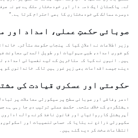
لے۔ پاکستان ایک ذمہ دار اور خودمختار ملک ہے جو نہ صرف
دوسرے ممالک کی خودمختاری کا بھی احترام کرتا ہے۔”
صوبائی حکمتِ عملی، امداد اور م
وزیر اطلاعات نے اعلان کیا کہ پنجاب حکومت متأثرہ خاندان
کو فوری امداد، طبی سہولیات اور طویل المدتی معاونت فر
ہیں۔ انہوں نے کہا کہ متاثرین کے لیے نفسیاتی امداد، ت
دینے جیسے اقدامات بھی زیرِ غور ہیں تاکہ خاندانوں کو پ
حکومتی اور عسکری قیادت کی مشتر
ادھر وفاقی اور صوبائی سطح پر سیکورٹی معاملات پر تبادل
دہشتگردی کے خلاف متحدہ حکمتِ عملی ترتیب دی جا رہی ہے ج
آپریشنل کارروائیاں اور قانون نافذ کرنے والے اداروں ک
سکیورٹی ذرائع نے بتایا کہ حساس تنصیبات اور اسکولوں، 
انتظامات سخت کر دیے گئے ہیں۔