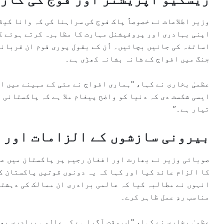
وزیر اطلاعات نے خصوصاً پاک فوج کی سراہنا کی کہ وانا کیڈ
اپنی بہادری اور پروفیشنل مہارت کا مظاہرہ کرتے ہوئے ک
اساتذہ کی جانیں بچائیں۔ اُن کے بقول پوری قوم ان قربانیو
جنگ میں افواج کے شانہ بشانہ کھڑی ہے۔
عظمیٰ بخاری نے کہا، "ہماری افواج نے مئی کے مہینے میں ا
ایسی شکست دی کہ دنیا کو واضح پیغام ملا ہے کہ پاکستانی 
تیار ہے۔”
بیرونی سازشوں کے الزامات اور ع
صوبائی وزیر نے بھارت اور افغان رجیم پر پاکستان میں عد
کا الزام عائد کیا اور کہا کہ یہ دونوں قوتیں پاکستان ک
انہوں نے مطالبہ کیا کہ عالمی برادری ان ممالک کی دہشتگ
مناسب ردِ عمل ظاہر کرے۔
عظمیٰ بخاری نے کہا، "اب وقت آگیا ہے کہ عالمی برادری ب