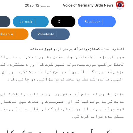
Voice of Germany Urdu News
S
نومبر 12, 2025
e
n
LinkedIn
X
Facebook
d
lassniki
VKontakte
a
n
e
انصارذاہد-پاکستان،وائس آف جرمنی اردو نیوز کے ساتھ
m
صوبائی وزیر اطلاعات پنجاب عظمیٰ بخاری نے کہا ہے کہ پاکس
a
تحفظ پر کسی صورت سمجھوتہ نہیں کرے گا اور دہشتگردی کے 
i
عزم پختہ رہے گا۔ انہوں نے واضح کیا کہ دہشتگرد اور ان 
l
انہیں قانون کے مطابق سخت ترین سزائیں دی جائیں گی۔
عظمیٰ بخاری نے اسلام آباد کچہری اور وانا میں کیڈٹ کالج
مذمت کرتے ہوئے کہا کہ ان افسوسناک واقعات میں بے شمار 
قوم سوگوار ہے۔ انہوں نے شہداء کے اہلخانہ سے دلی ہمدرد
ممکن مدد فراہم کرے گی۔
ریسکیو آپریشنز اور فوج کی کار