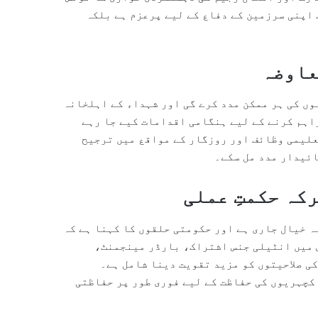
 اپنی سرزمین کے دفاع کے لیے پرعزم ہے بلکہ
عاوضہ
وں کی ہر ممکن مدد کرے گی اور شہداء کے اہلخانہ
اہم کرنے کے لیے ہنگامی اقدامات کیے جا رہے
علیمی وظائف اور روزگار کے مواقع میں ترجیح
ائیدار مدد مل سکے۔
کہ حکمتِ عملی
ہ خیال جاری ہے اور حکومتی حلقوں کا کہنا ہے کہ
س میں انٹیلی جنس اشتراک، بارڈر مینجمنٹ،
ی صلاحیتوں کو مزید تقویت دینا شامل ہے۔
کچہریوں کی حفاظت کے لیے فوری طور پر حفاظتی