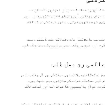
ٹ کالج پر حملے کے دوران افواجِ پاکستان نے
امیاب ریسکیو آپریشن کر کے سینکڑوں طلبہ اور
ں کو سلام پیش کرتی ہے اور دہشتگردی کے خلاف
پنے سے پانچ گنا بڑے دشمن کو چند گھنٹوں میں
قوم اور فوج ہر وقت اپنی سرزمین کے دفاع کے لیے
المی ردِ عمل طلب
م استحکام پھیلانے اور دہشتگردوں کی پشت پناہی
و غیر مستحکم کرنے کی سازشوں میں ملوث ہیں۔
ردی نواز پالیسیوں کا نوٹس لے اور اس کے خلاف
ھارت اور افغان رجیم کی دہشتگردی نوازی کا نوٹس