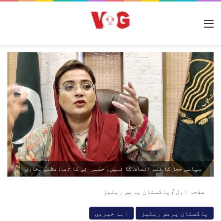
مینو
سیاسی ججز کا قلم انصاف کا نہیں، حکمرانی کا تھا: عظمیٰ بخاری
صفحہ اول
/
پاکستان پریس ریلیز
پاکستان پریس ریلیز
اہم خبریں