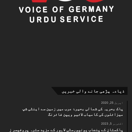
ذیادہ پڑھی جانے والی خبریں
اپریل 25, 2020
پاک بحریہ کی شمالی بحیرۂ عرب میں زمین سے اینٹی شپ
میزائلوں کی کامیاب لائیو ویپن فائرنگ
اکتوبر 5, 2023
پاکستان کے پنجاب یونیورسٹی لاہور کے مزید سترہ پروفیسر ز