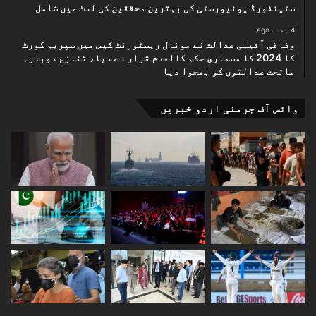
سٹینفورڈ یونیورسٹی کی بہترین محققین کی لسٹ میں شامل
4 ہفتے ago
وفاقی آئینی عدالت نے مونال ریسٹورنٹ کیس میں سپریم کورٹ
کا 2024 کا مسماری حکم کالعدم قرار دے دیا، تنازع دوبارہ
ماتحت عدالتوں کو بھجوا دیا
وائس آف جرمنی اردو خبریں