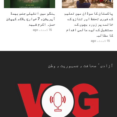
پاکستان کا سوڈان میں تعلیم
ہنگو میں انٹیلی جنس بیسڈ
کے فوری تحفظ اور تنازع کے
آپریشن، 7 خوارج ہلاک، کیپٹن
خاتمے پر زور، بچوں کے
حمزہ اکرم شہید
مستقبل کے لیے عالمی اقدام
15 گھنٹے ago
کا مطالبہ
15 گھنٹے ago
آزادیٴ صحافت ، جمہوریت ، وطن