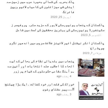
ف
پاک بحریہ کی شمالی بحیرۂ عرب میں زمین سے
ا
اینٹی شپ میزائلوں کی کامیاب لائیو ویپن
ق
فائرنگ
اپریل 25, 2020
پاکستان کے پنجاب یونیورسٹی لاہور کے مزید سترہ پروفیسر ز
سٹینفورڈ یونیورسٹی کی بہترین محققین کی لسٹ میں شامل
اکتوبر 5, 2023
پاکستان انٹر نیشنل ائیر لائینز فلائٹ سروس میں اندھیر نگری
چوپٹ راج
جولائی 7, 2023
پنجاب میں بلدیاتی نظام کی بحالی کے لیے
اتحاد کا اجلاس، جلد انتخابات اور آئین سے
ہم آہنگ مقامی حکومتوں کے قیام پر زور
4 ہفتے ago
خوراک کی قلت اور خود کفالت ۔ایک بڑا چیلنج
!!……پیر مشتاق رضوی
3 ہفتے ago