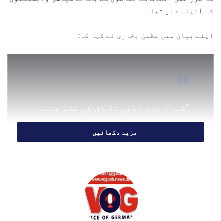
کا آئینہ دار تھا۔
l
اپنے بیان میں عظمیٰ بخاری نے کہا کہ:
“کمال ہے، ابھی تک ان کی غلط فہمی
برقرار ہے۔ وہ سمجھتے ہیں کہ ان
مزید دکھائیں
کا قلم منصف کا تھا، حکمران کا
نہیں۔ حالانکہ منصف کا قلم قانون
اور آئین کی امانت ہوتا ہے، ذاتی
پسند و ناپسند یا سیاسی جھکاؤ کا
نہیں۔”