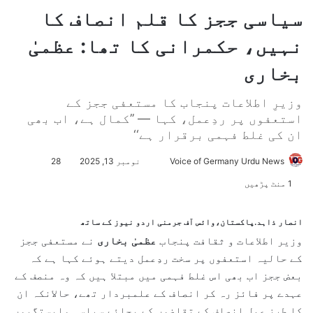
سیاسی ججز کا قلم انصاف کا
نہیں، حکمرانی کا تھا: عظمیٰ
بخاری
وزیرِ اطلاعات پنجاب کا مستعفی ججز کے
استعفوں پر ردِعمل، کہا — ’’کمال ہے، اب بھی
ان کی غلط فہمی برقرار ہے‘‘
Voice of Germany Urdu News
S
نومبر 13, 2025
28
e
1 منٹ پڑھیں
n
d
انصار ذاہد.پاکستان،وائس آف جرمنی اردو نیوز کے ساتھ
a
وزیر اطلاعات و ثقافت پنجاب
عظمیٰ بخاری
نے مستعفی ججز
n
کے حالیہ استعفوں پر سخت ردِعمل دیتے ہوئے کہا ہے کہ
e
بعض ججز اب بھی اس غلط فہمی میں مبتلا ہیں کہ وہ منصف کے
m
عہدے پر فائز رہ کر انصاف کے علمبردار تھے، حالانکہ ان
a
کا طرزِ عمل انصاف کے تقاضوں کے بجائے سیاسی وابستگیوں
i