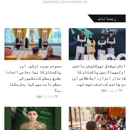
Liqui Moly Lahore German Oil
رجحانات
انٹرنیشنل نیوکلیئر سائنس
سعودی عرب، ترکیہ اور
اولمپیاڈ میں پاکستان کا
پاکستان کا نیا دفاعی اتحاد:
شاندار اعزاز، ایک طلائی اور
مشرقِ وسطیٰ کے سکیورٹی
دو چاندی کے تمغے جیت لیے
منظرنامے میں کیا بدل سکتا
ہے؟
14 گھنٹے ago
15 گھنٹے ago