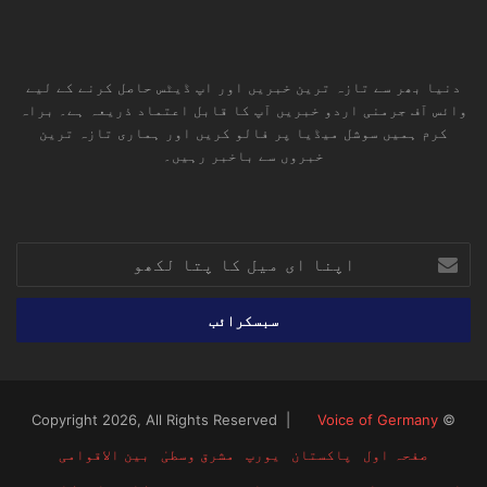
دنیا بھر سے تازہ ترین خبریں اور اپ ڈیٹس حاصل کرنے کے لیے
وائس آف جرمنی اردو خبریں آپ کا قابل اعتماد ذریعہ ہے۔ براہ
کرم ہمیں سوشل میڈیا پر فالو کریں اور ہماری تازہ ترین
خبروں سے باخبر رہیں۔
RSS
TikTok
Instagram
YouTube
LinkedIn
Facebook
X
اپنا
ای
میل
کا
پتا
لکھو
Voice of Germany
© Copyright 2026, All Rights Reserved |
صفحہ اول
پاکستان
یورپ
مشرق وسطیٰ
بین الاقوامی