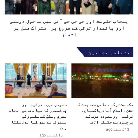
ک
ا
کے تابع ہو کر فیصلے کریں گے، نہ
و
ت
م
کہ کسی مخصوص طبقے کے دباؤ میں۔
ح
ت
پنجاب حکومت اور جی جی جی آئی میں ماحول دوستی
ا
قوم اب باشعور ہے اور ہر فیصلے کو
ا
اور پائیدار ترقی کے فروغ پر اشتراکِ عمل پر
د
و
اتفاق
پرکھنے کی صلاحیت رکھتی ہے۔”
ب
ر
ی
ج
متعلقہ مضامین
ن
ی
ا
ج
ل
ی
م
ج
ذ
ی
ا
آ
ہ
ئ
ب
ی
ا
مکہ مشترکہ دفاعی معاہدے کا
سعودی عرب، ترکیہ اور
م
و
جشن، اسلام آباد پاکستان،
پاکستان کا نیا دفاعی اتحاد:
ی
ترکیہ اور سعودی عرب کے
مشرقِ وسطیٰ کے سکیورٹی
ر
ں
پرچموں سے جگمگا اٹھا
منظرنامے میں کیا بدل سکتا
ا
م
ہے؟
ت
13 گھنٹے ago
ا
15 گھنٹے ago
ح
ح