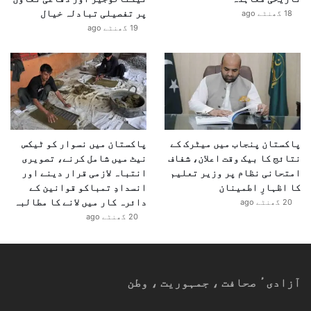
پر تفصیلی تبادلہ خیال
18 گھنٹے ago
19 گھنٹے ago
پاکستان پنجاب میں میٹرک کے
پاکستان میں نسوار کو ٹیکس
نتائج کا بیک وقت اعلان، شفاف
نیٹ میں شامل کرنے، تصویری
امتحانی نظام پر وزیر تعلیم
انتباہ لازمی قرار دینے اور
کا اظہارِ اطمینان
انسدادِ تمباکو قوانین کے
دائرہ کار میں لانے کا مطالبہ
20 گھنٹے ago
20 گھنٹے ago
آزادیٴ صحافت ، جمہوریت ، وطن