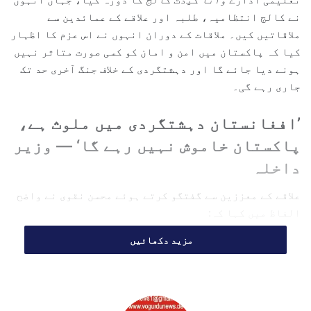
e
نے کالج انتظامیہ، طلبہ اور علاقے کے عمائدین سے
m
ملاقاتیں کیں۔ ملاقات کے دوران انہوں نے اس عزم کا اظہار
a
کیا کہ پاکستان میں امن و امان کو کسی صورت متاثر نہیں
i
ہونے دیا جائے گا اور دہشتگردی کے خلاف جنگ آخری حد تک
l
جاری رہے گی۔
’افغانستان دہشتگردی میں ملوث ہے،
پاکستان خاموش نہیں رہے گا‘ — وزیر
داخلہ
علاقے کے معززین سے گفتگو کرتے ہوئے محسن نقوی نے واضح
الفاظ میں کہا کہ:
مزید دکھائیں