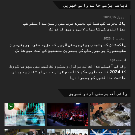
ذیادہ پڑھی جانے والی خبریں
اپریل 25, 2020
پاک بحریہ کی شمالی بحیرۂ عرب میں زمین سے اینٹی شپ
میزائلوں کی کامیاب لائیو ویپن فائرنگ
اکتوبر 5, 2023
پاکستان کے پنجاب یونیورسٹی لاہور کے مزید سترہ پروفیسر ز
سٹینفورڈ یونیورسٹی کی بہترین محققین کی لسٹ میں شامل
4 ہفتے ago
وفاقی آئینی عدالت نے مونال ریسٹورنٹ کیس میں سپریم کورٹ
کا 2024 کا مسماری حکم کالعدم قرار دے دیا، تنازع دوبارہ
ماتحت عدالتوں کو بھجوا دیا
وائس آف جرمنی اردو خبریں