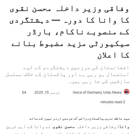
وفاقی وزیر داخلہ محسن نقوی
کا وانا کا دورہ — دہشتگردی
کے منصوبے ناکام، بارڈر
سیکیورٹی مزید مضبوط بنانے
کا اعلان
افغانستان کی سرزمین دہشتگردی کے لیے
استعمال ہو رہی ہے اور پاکستان کے خلاف مسلسل
سازشیں کی جا رہی ہیں۔
Voice of Germany Urdu News
S
نومبر 15, 2025
54
e
2 minutes read
n
d
سید عاطف ندیم.پاکستان،وائس آف جرمنی اردو نیوز کے ساتھ
a
وانا:
وفاقی وزیر داخلہ
محسن نقوی
نے وانا کے اہم ترین
n
تعلیمی ادارے
وانا کیڈٹ کالج
کا دورہ کیا، جہاں انہوں