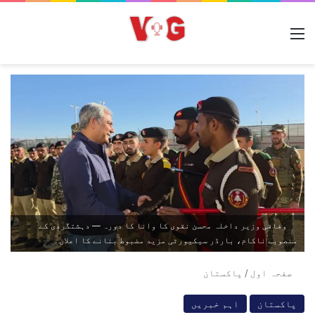
مینو
وفاقی وزیر داخلہ محسن نقوی کا وانا کا دورہ — دہشتگردی کے
منصوبے ناکام، بارڈر سیکیورٹی مزید مضبوط بنانے کا اعلان
صفحہ اول
/
پاکستان
پاکستان
اہم خبریں