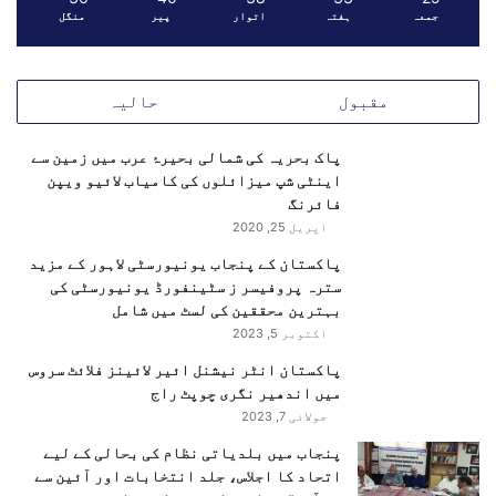
فخر ہیں‘ — محسن نقوی
ر
جمعہ
ہفتہ
اتوار
پیر
منگل
د
ک
ا
وانا کیڈٹ کالج کے طلبہ سے خطاب کرتے ہوئے وزیر داخلہ
ت
ر
نے کہا کہ:
پ
مقبول
حالیہ
ر
ع
پاک بحریہ کی شمالی بحیرۂ عرب میں زمین سے
ا
اینٹی شپ میزائلوں کی کامیاب لائیو ویپن
ل
فائرنگ
م
اپریل 25, 2020
ی
م
پاکستان کے پنجاب یونیورسٹی لاہور کے مزید
ی
سترہ پروفیسر ز سٹینفورڈ یونیورسٹی کی
ڈ
بہترین محققین کی لسٹ میں شامل
ی
اکتوبر 5, 2023
ا
پاکستان انٹر نیشنل ائیر لائینز فلائٹ سروس
س
میں اندھیر نگری چوپٹ راج
و
ا
جولائی 7, 2023
’جنوبی وزیرستان کے نوجوان ہمارا فخر ہیں‘
ل
پنجاب میں بلدیاتی نظام کی بحالی کے لیے
— محسن نقوی
ا
اتحاد کا اجلاس، جلد انتخابات اور آئین سے
ٹ