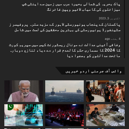
پاک بحریہ کی شمالی بحیرۂ عرب میں زمین سے اینٹی شپ
میزائلوں کی کامیاب لائیو ویپن فائرنگ
اکتوبر 5, 2023
پاکستان کے پنجاب یونیورسٹی لاہور کے مزید سترہ پروفیسر ز
سٹینفورڈ یونیورسٹی کی بہترین محققین کی لسٹ میں شامل
4 ہفتے ago
وفاقی آئینی عدالت نے مونال ریسٹورنٹ کیس میں سپریم کورٹ
کا 2024 کا مسماری حکم کالعدم قرار دے دیا، تنازع دوبارہ
ماتحت عدالتوں کو بھجوا دیا
وائس آف جرمنی اردو خبریں