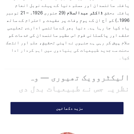
یافتہ سائنسدان اور مسلم دنیا کے پہلے نوبل انعام
e
یافتہ محقق
ڈاکٹر عبدالسلام
(29 جنوری 1926ء – 21 نومبر
m
1996ء) کو آج ان کے یومِ وفات پر عقیدت و احترام کے ساتھ
a
یاد کیا جا رہا ہے۔ دنیا بھر کے سائنسی ادارے، تعلیمی
i
حلقے اور پاکستانی قوم اس عظیم سائنسدان کی خدمات کو
l
سلام پیش کر رہی ہے جنہوں نے اپنی تحقیق، علم اور انتھک
محنت سے جدید طبیعیات کی بنیادوں میں اہم کردار ادا
کیا۔
الیکٹروویک تھیوری — وہ
نظریہ جس نے طبیعیات بدل دی
ڈاکٹر عبدالسلام نے طبیعیات کے اس اہم سوال کا جواب
مزید دکھائیں
دینے میں کلیدی کردار ادا کیا کہ کمزور اور برقی قوتیں
کس طرح ایک مشترکہ فریم ورک میں کام کرتی ہیں۔ ان کی
الیکٹروویک تھیوری نے مادّے اور توانائی کے بنیادی
اصولوں کو سمجھنے کے راستے کھولے۔