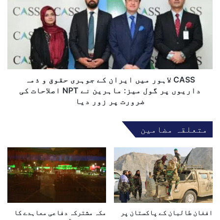
ک
S
س
S
ت
ل
ا
ا
ن
ہ
ک
و
ا
ر
د
م
CASS لاہور میں ایران کے جوہری حقوق و ذمہ
و
ی
داریوں پر گول میز: ماہرین نے NPT اصلاحات کی
ٹ
ں
ضرورت پر زور دیا
و
ا
ک
ی
متعلقہ مضامین
م
ر
ؤ
ا
ق
ن
ف
ک
—
ے
“
ج
ی
و
و
ہ
ک
افغان طالبان کے پاکستان پر
مکہ مشترکہ دفاعی معاہدے کا
ر