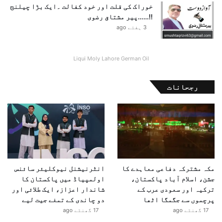
خوراک کی قلت اور خود کفالت ۔ایک بڑا چیلنج
!!……پیر مشتاق رضوی
3 ہفتے ago
Liqui Moly Lahore German Oil
رجحانات
مکہ مشترکہ دفاعی معاہدے کا
انٹرنیشنل نیوکلیئر سائنس
جشن، اسلام آباد پاکستان،
اولمپیاڈ میں پاکستان کا
ترکیہ اور سعودی عرب کے
شاندار اعزاز، ایک طلائی اور
پرچموں سے جگمگا اٹھا
دو چاندی کے تمغے جیت لیے
17 گھنٹے ago
17 گھنٹے ago