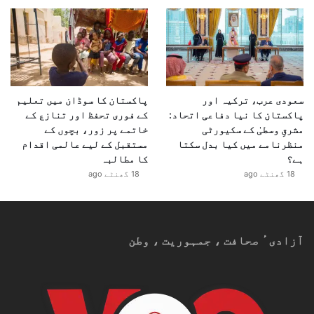
سعودی عرب، ترکیہ اور
پاکستان کا سوڈان میں تعلیم
پاکستان کا نیا دفاعی اتحاد:
کے فوری تحفظ اور تنازع کے
مشرقِ وسطیٰ کے سکیورٹی
خاتمے پر زور، بچوں کے
منظرنامے میں کیا بدل سکتا
مستقبل کے لیے عالمی اقدام
ہے؟
کا مطالبہ
18 گھنٹے ago
18 گھنٹے ago
آزادیٴ صحافت ، جمہوریت ، وطن