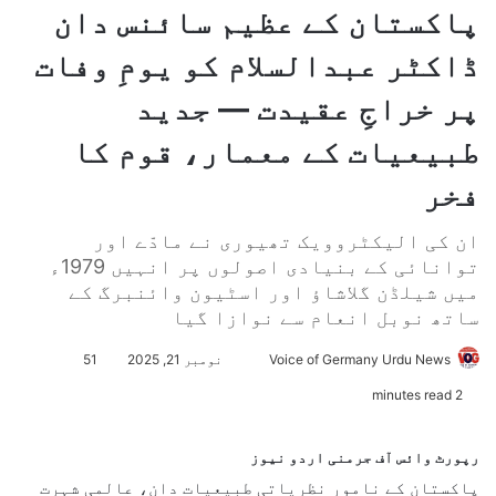
پاکستان کے عظیم سائنس دان
ڈاکٹر عبدالسلام کو یومِ وفات
پر خراجِ عقیدت — جدید
طبیعیات کے معمار، قوم کا
فخر
ان کی الیکٹروویک تھیوری نے مادّے اور
توانائی کے بنیادی اصولوں پر انہیں 1979ء
میں شیلڈن گلاشاؤ اور اسٹیون وائنبرگ کے
ساتھ نوبل انعام سے نوازا گیا
Voice of Germany Urdu News
S
نومبر 21, 2025
51
e
2 minutes read
n
d
رپورٹ وائس آف جرمنی اردو نیوز
a
پاکستان کے نامور نظریاتی طبیعیات دان، عالمی شہرت
n