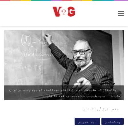
مینو
پاکستان کے عظیم سائنس دان ڈاکٹر عبدالسلام کو یومِ وفات پر خراجِ
عقیدت — جدید طبیعیات کے معمار، قوم کا فخر
صفحہ اول
/
پاکستان
پاکستان
اہم خبریں