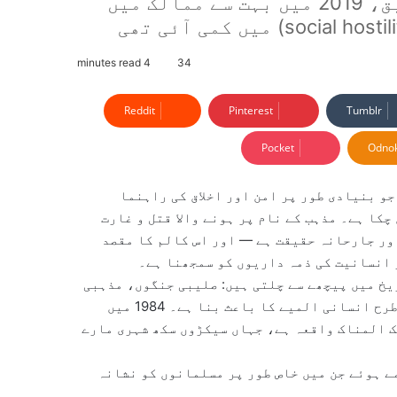
Pew ریسرچ سینٹر کی ایک رپورٹ کے مطابق، 2019 میں بہت سے ممالک میں
4 minutes read
34
Reddit
Pinterest
Tumblr
Pocket
Odnok
جو بنیادی طور پر امن اور اخلاق کی راہنما
چکا ہے۔ مذہب کے نام پر ہونے والا قتل و غارت
ور جارحانہ حقیقت ہے — اور اس کالم کا مقصد
 انسانیت کی ذمہ داریوں کو سمجھنا ہے۔
یخ میں پیچھے سے چلتی ہیں: صلیبی جنگوں، مذہبی
فسادات اور فرقہ وارانہ ہلاکتیں مثالیں ہیں کہ مذہب کس طرح انسانی المیے کا باعث بنا ہے۔ 1984 میں
یں سکھوں پر ہونے والا قتل عام (Sikh Genocide) ایک المناک واقعہ ہے، جہاں سیکڑوں سکھ شہری مارے
ہ ہنگامے ہوئے جن میں خاص طور پر مسلمانوں کو نشانہ