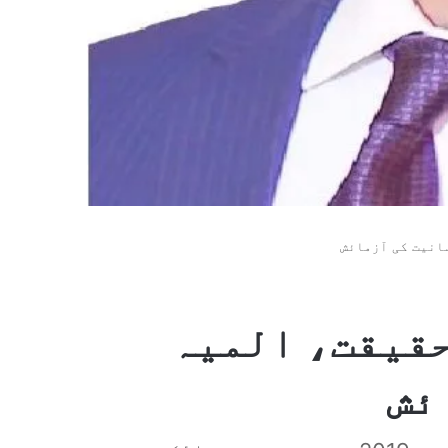
سانیت کی آزمائش
حقیقت، المیہ
ئش