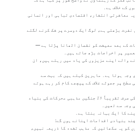
ں کے خلاف ہے۔
 یہ معاشرتی انتشار، اقتصادی تباہی اور انسانی
 نفرت بڑھتی ہے، لوگ ایک دوسرے پر شک کرنے لگتے
ت کے بعد معیشت کو نقصان اٹھانا پڑتا ہے —
میر پر اخراجات بڑھ جاتے ہیں۔
ے والے اپنے عزیزوں کی یاد میں رہتے ہیں، ان
 وجہ ہوتا ہے۔ ماہرین کہتے ہیں کہ بہت سے
سطح پر جھوٹے غلاف کے پیچھے کام کر رہے ہوتے
مثال کے طور پر، ایک مطالعہ میں بتایا گیا ہے کہ تاریخ کی صرف تقریباً ۶٪ جنگیں مذہبی محرکات کی بنیاد
 وجہ سے تھیں۔
ینے کا ایک بہانہ بنتا ہے۔
چند بنیادی اقدامات اپنانے ہوں گے:
 کو یہ سکھائیں کہ مذہب تشدد کا ذریعہ نہیں،