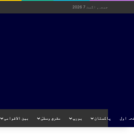
جمعہ, اگست 7 2026
حہ اول
پاکستان
یورپ
مشرق وسطیٰ
بین الاقوامی