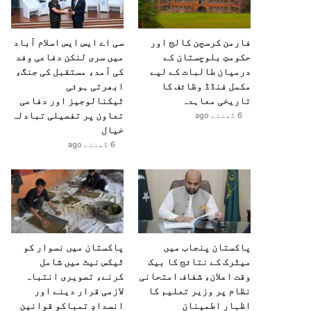
فارمن کرسچن کالج اور
سی اے ایس ایس اسلام آباد
حکومتِ بلوچستان کے
میں سری لنکن دفاعی وفد
درمیان طالبات کے لیے
کی آمد، مستقبل کی جنگ،
مکمل فنڈڈ وظائف کا
ابھرتی ہوئی
تاریخی معاہدہ
ٹیکنالوجیز اور دفاعی
تعاون پر تفصیلی تبادلہ
6 گھنٹے ago
خیال
6 گھنٹے ago
پاکستان پنجاب میں
پاکستان میں نسوار کو
میٹرک کے نتائج کا بیک
ٹیکس نیٹ میں شامل
وقت اعلان، شفاف امتحانی
کرنے، تصویری انتباہ
نظام پر وزیر تعلیم کا
لازمی قرار دینے اور
اظہارِ اطمینان
انسدادِ تمباکو قوانین