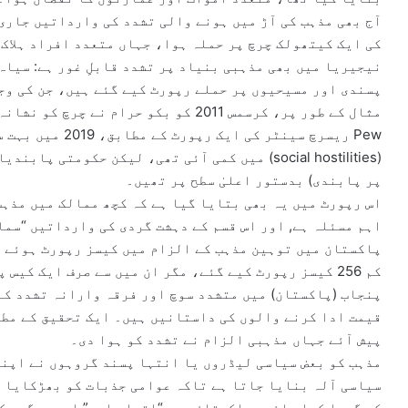
کی ایک کیتھولک چرچ پر حملہ ہوا، جہاں متعدد افراد ہلاک
نیجیریا میں بھی مذہبی بنیاد پر تشدد قابلِ غور ہے: سیاہ
پسندی اور مسیحیوں پر حملے رپورٹ کیے گئے ہیں، جن کی وج
مثال کے طور پر، کرسمس 2011 کو بکو حرام نے چرچ کو نشانہ بنایا، جس میں متعدد نمازی مارے گئے۔
Pew ریسرچ سینٹر 
(social hostilities) میں کمی آئی تھی، لیکن حکومت
پر پابندی) بدستور اعلیٰ سطح پر تھیں۔
اس رپورٹ میں یہ بھی بتایا گیا ہے کہ کچھ ممالک میں مذہب
اہم مسئلہ ہے, اور اس قسم کے دہشت گردی کی وارداتیں “سماجی دشمنی” (social hostilities
پاکستان میں توہین مذہب کے الزام میں کیسز رپورٹ ہوئے ہ
کم 256 کیسز رپورٹ کیے گئے، مگر ان میں سے صرف ایک کیس پر سزا دی گئی۔
پنجاب (پاکستان) میں متشدد سوچ اور فرقہ وارانہ تشدد کے
پیش آئے جہاں مذہبی الزام نے تشدد کو ہوا دی۔
مذہب کو بعض سیاسی لیڈروں یا انتہا پسند گروہوں نے اپنے
سیاسی آلہ بنایا جاتا ہے تاکہ عوامی جذبات کو بھڑکایا 
کو گہرا کیا جائے۔ پاکستان میں “اتحادِ امت” اور دیگر مک