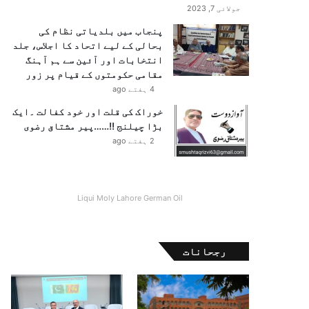
جولائی 7, 2023
پنجاب میں بلدیاتی نظام کی
بحالی کے لیے اتحاد کا اجلاس، جلد
انتخابات اور آئین سے ہم آہنگ
مقامی حکومتوں کے قیام پر زور
4 ہفتے ago
خوراک کی قلت اور خود کفالت ۔ایک
بڑا چیلنج !!……پیر مشتاق رضوی
2 ہفتے ago
Liqui Moly Lahore German Oil
رجحانات