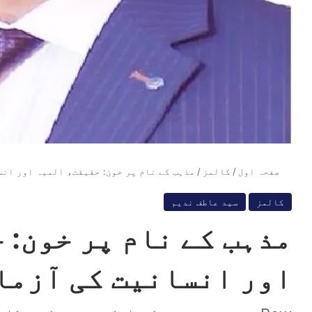
صفحہ اول
/
کالمز
/
مذہب کے نام پر خون: حقیقت، المیہ اور ان
کالمز
سید عاطف ندیم
مذہب کے نام پر خون: 
اور انسانیت کی آزما