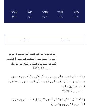
38
41
38
31
35
℃
℃
℃
℃
℃
جمعہ
ہفتہ
اتوار
پیر
منگل
مقبول
حالیہ
پاک بحریہ کی شمالی بحیرۂ عرب
میں زمین سے اینٹی شپ میزائلوں
کی کامیاب لائیو ویپن فائرنگ
اپریل 25, 2020
پاکستان کے پنجاب یونیورسٹی لاہور کے مزید سترہ
پروفیسر ز سٹینفورڈ یونیورسٹی کی بہترین محققین
کی لسٹ میں شامل
اکتوبر 5, 2023
پاکستان انٹر نیشنل ائیر لائینز فلائٹ سروس میں
اندھیر نگری چوپٹ راج