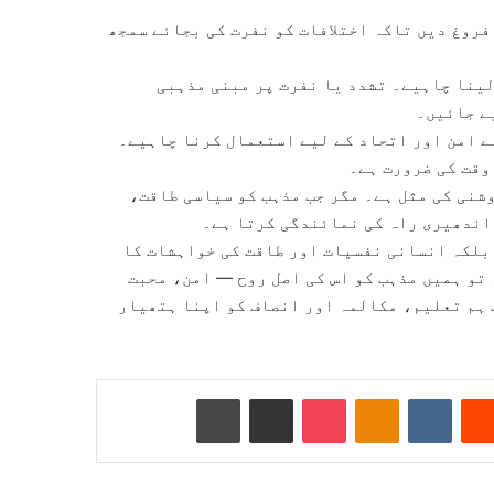
فروغ دیں تاکہ اختلافات کو نفرت کی بجائے سمجھ
ینا چاہیے۔ تشدد یا نفرت پر مبنی مذہبی
ے جائیں۔
ے امن اور اتحاد کے لیے استعمال کرنا چاہیے۔
 وقت کی ضرورت ہے۔
شنی کی مثل ہے۔ مگر جب مذہب کو سیاسی طاقت،
 اندھیری راہ کی نمائندگی کرتا ہے۔
بلکہ انسانی نفسیات اور طاقت کی خواہشات کا
تو ہمیں مذہب کو اس کی اصل روح — امن، محبت
ب ہم تعلیم، مکالمہ اور انصاف کو اپنا ہتھیار
Reddit
VKontakte
Odnoklassniki
Pocket
ای میل کے ذریعے شیئر کریں
پرنٹ کریں