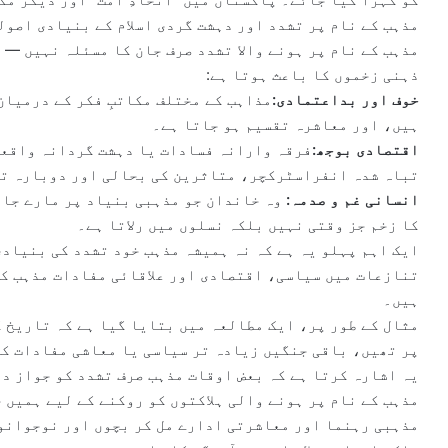
مذہب کے نام پر تشدد اور دہشت گردی اسلام کے بنیادی اصولو
مذہب کے نام پر ہونے والا تشدد صرف جان کا مسئلہ نہیں —
ذہنی زخموں کا باعث ہوتا ہے:
خوف اور بداعتمادی:
مذاہب کے مختلف مکاتبِ فکر کے درمیان
ہیں، اور معاشرہ تقسیم ہو جاتا ہے۔
اقتصادی بوجھ:
فرقہ وارانہ فسادات یا دہشت گردانہ واقعا
تباہ شدہ انفراسٹرکچر، متاثرین کی بحالی اور دوبارہ تع
انسانی غم و صدمہ:
وہ خاندان جو مذہبی بنیاد پر مارے جان
کا زخم جز وقتی نہیں بلکہ نسلوں میں رلاتا ہے۔
ایک اہم پہلو یہ ہے کہ نہ ہمیشہ مذہب خود تشدد کی بنیادی
تنازعات میں سیاسی، اقتصادی اور علاقائی مفادات مذہب کی 
ہیں۔
پر تھیں، باقی جنگیں زیادہ تر سیاسی یا معاشی مفادات کی
یہ اشارہ کرتا ہے کہ بعض اوقات مذہب صرف تشدد کو جواز د
مذہب کے نام پر ہونے والی ہلاکتوں کو روکنے کے لیے ہمیں 
مذہبی رہنما اور معاشرتی ادارے مل کر بچوں اور نوجوانوں