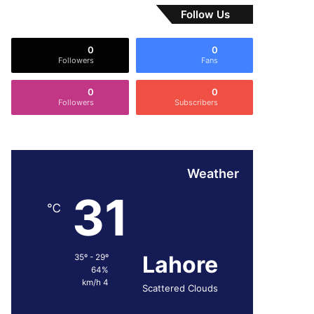
Follow Us
0
0
Followers
Fans
0
0
Followers
Subscribers
Weather
31
℃
Lahore
35º - 29º
64%
4 km/h
Scattered Clouds