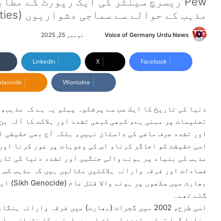
مذہب کے حوالے سے سماجی دشواریوں (social hostilities) میں کمی آئی تھی
Voice of Germany Urdu News
S
نومبر 25, 2025
e
n
LinkedIn
X
Facebook
d
lassniki
VKontakte
a
n
e
دنیا کی تاریخ کا ایک سب سے پرشکوہ پہلو یہ ہے کہ مذہب، 
m
تعلیمات پر مبنی ہے، کبھی کبھی تشدد اور ہلاکت کا آلہ بن 
a
اور تشدد صرف ماضی کی داستان نہیں، بلکہ آج بھی حقیقی ا
i
اسی حقیقت کو اجاگر کرنا، اس کی وجوہات پر غور کرنا اور
l
مذہب کی بنیاد پر ہونے والی جنگیں اور تشدد دنیا کی تار
بھارت م
گئے تھے۔
اسی طرح، 2002 میں گجرات (بھارت) میں فرقہ واران
بنایا گیا تھا، متعدد اموات اور عمارتوں کا نقصان ہوا۔