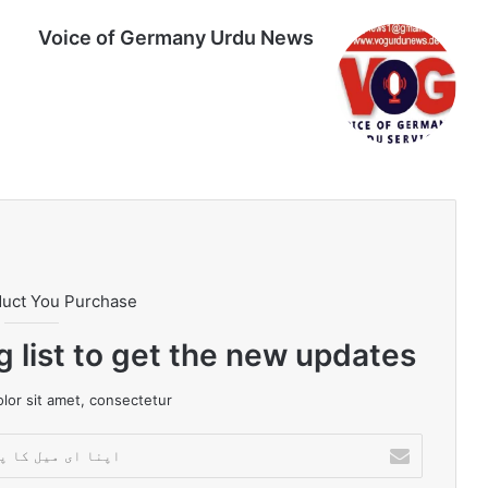
Voice of Germany Urdu News
Tik
Ins
Yo
Lin
Fa
We
To
tag
uT
ke
ce
bsi
k
ra
ub
dIn
bo
te
m
e
ok
duct You Purchase
g list to get the new updates!
or sit amet, consectetur.
ا
پ