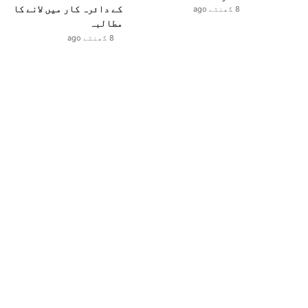
کے دائرہ کار میں لانے کا
8 گھنٹے ago
مطالبہ
8 گھنٹے ago