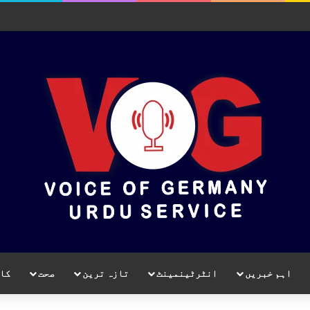
اہم خبریں
انٹرٹینمینٹ
تازہ ترین
صحت
کا