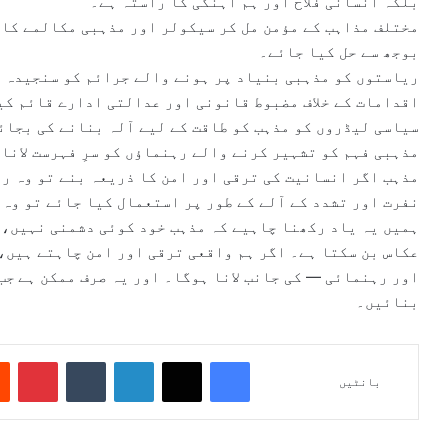
بلکہ انسانی فلاح اور ہم آہنگی کا راستہ ہے۔
مختلف مذاہب کے مؤمن مل کر سیکولر اور مذہبی مکالمے کا 
بوجھ سے حل کیا جائے۔
ریاستوں کو مذہبی بنیاد پر ہونے والے جرائم کو سنجیدہ ل
اقدامات کے خلاف مضبوط قانونی اور عدالتی ادارے قائم کی
سیاسی لیڈروں کو مذہب کو طاقت کے لیے آلہ بنانے کی بجائ
مذہبی فہم کو تشہیر کرنے والے رہنماؤں کو سرِ فہرست لانا
مذہب اگر انسانیت کی ترقی اور امن کا ذریعہ بنے تو وہ رو
نفرت اور تشدد کے آلے کے طور پر استعمال کیا جائے تو وہ
ہمیں یہ یاد رکھنا چاہیے کہ مذہب خود کوئی دشمنی نہیں، 
عکاس بن سکتا ہے۔ اگر ہم واقعی ترقی اور امن چاہتے ہیں، 
اور رہنمائی — کی جانب لانا ہوگا۔ اور یہ صرف ممکن ہے ج
بنائیں۔
Pinterest
Tumblr
LinkedIn
X
Facebook
بانٹیں