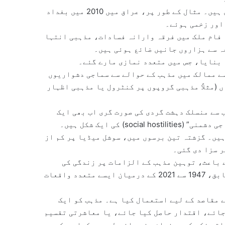
آج بھی مذہب کی آڑ میں ہونے والی تشدد کی وارداتیں جاری ہیں۔ مثال کے طور پر، عراق میں 2010 میں بغداد
 اور زخمی ہوئے۔
 فام ملک میں فرقہ وارانہ فسادات، مذہبی‌ انتہا
ہ سے ہزاروں جانیں ضائع ہوئی ہیں۔
کی ایک رپورٹ کے مطابق، 2019 میں بہت سے ممالک میں مذہب کے حوالے سے سماجی دشواریوں
ی پابندیاں (مثلاً مذہبی گروپوں پر کنٹرول یا مذہبی اظہار
 سے منسلک دہشت گردی کی صورت گری اب بھی ایک
) کی ایک شکل ہیں۔
یں۔ گزشتہ تین برسوں میں، سوشل میڈیا پر کم از
 باعث، توہین مذہب کے الزامات پر زندگی کی
قیمت ادا کرنے والوں کی داستانیں ہیں۔ ایک تحقیق کے مطابق، 1947 سے 2021 کے درمیان ایسے متعدد واقعات
 مقاصد کے لیے استعمال کیا ہے۔ مذہب کو ایک
جائے، اقتدار حاصل کیا جائے، یا معاشرتی تقسیم
اتب فکر کے رہنماؤں نے واضح طور پر کہا ہے کہ