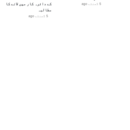
کے دائرہ کار میں لانے کا
5 گھنٹے ago
مطالبہ
5 گھنٹے ago