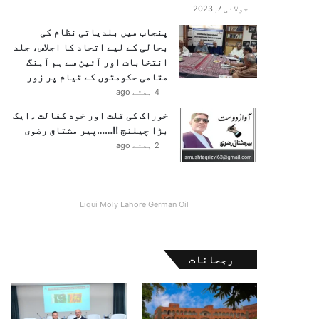
جولائی 7, 2023
پنجاب میں بلدیاتی نظام کی
بحالی کے لیے اتحاد کا اجلاس، جلد
انتخابات اور آئین سے ہم آہنگ
مقامی حکومتوں کے قیام پر زور
4 ہفتے ago
خوراک کی قلت اور خود کفالت ۔ایک
بڑا چیلنج !!……پیر مشتاق رضوی
2 ہفتے ago
Liqui Moly Lahore German Oil
رجحانات