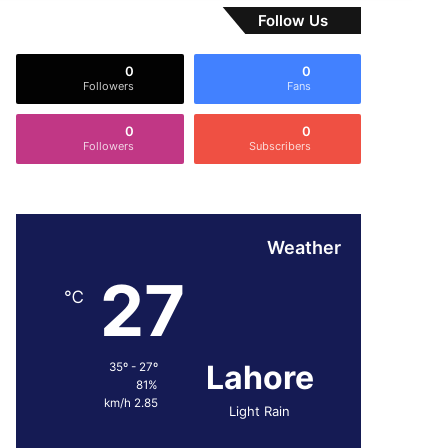
Follow Us
0
0
Followers
Fans
0
0
Followers
Subscribers
Weather
27
℃
Lahore
35º - 27º
81%
2.85 km/h
Light Rain