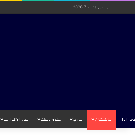
جمعہ, اگست 7 2026
حہ اول
پاکستان
یورپ
مشرق وسطیٰ
بین الاقوامی