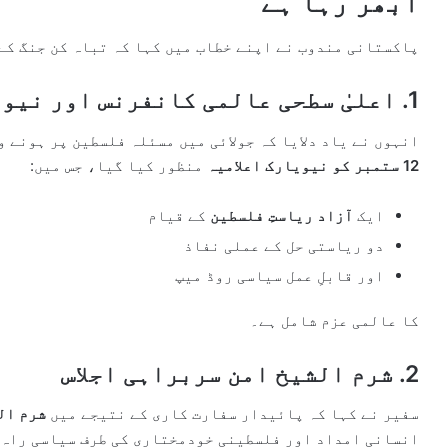
ابھر رہا ہے
پاکستانی مندوب نے اپنے خطاب میں کہا کہ تباہ کن جنگ کے
1. اعلیٰ سطحی عالمی کانفرنس اور نیویارک ڈیکلریشن
انہوں نے یاد دلایا کہ جولائی میں مسئلہ فلسطین پر ہونے و
12 ستمبر کو نیویارک اعلامیہ
منظور کیا گیا، جس میں:
ایک
آزاد ریاستِ فلسطین
کے قیام
دو ریاستی حل کے عملی نفاذ
اور قابلِ عمل سیاسی روڈ میپ
کا عالمی عزم شامل ہے۔
2. شرم الشیخ امن سربراہی اجلاس
سفیر نے کہا کہ پائیدار سفارت کاری کے نتیجے میں
شرم ال
انسانی امداد اور فلسطینی خودمختاری کی طرف سیاسی راہ 