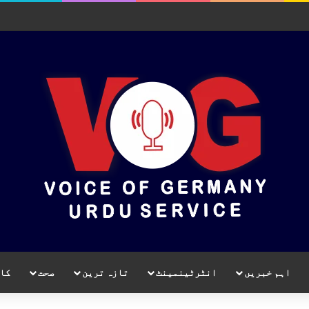
اہم خبریں
انٹرٹینمینٹ
تازہ ترین
صحت
کا