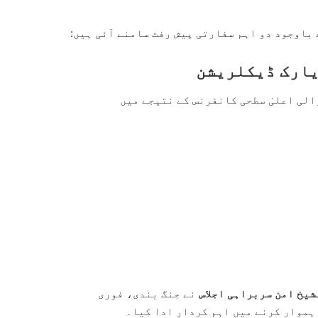
 باوجود دو اہم سفارتی پیش رفت سامنے آئی ہیں:
الی اعلیٰ سطحی کانفرنس کے نتیجے میں
شیخ امن سربراہی اجلاس
نے جنگ بندی، فوری
ہموار کرنے میں اہم کردار ادا کیا۔