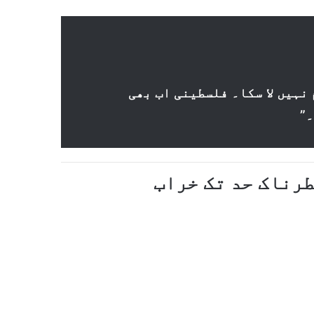
 نہیں لا سکا۔ فلسطینی اب بھی
۔”
رناک حد تک خراب