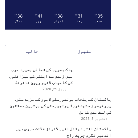
38
41
38
31
35
℃
℃
℃
℃
℃
جمعہ
ہفتہ
اتوار
پیر
منگل
مقبول
حالیہ
پاک بحریہ کی شمالی بحیرۂ عرب
میں زمین سے اینٹی شپ میزائلوں
کی کامیاب لائیو ویپن فائرنگ
اپریل 25, 2020
پاکستان کے پنجاب یونیورسٹی لاہور کے مزید سترہ
پروفیسر ز سٹینفورڈ یونیورسٹی کی بہترین محققین
کی لسٹ میں شامل
اکتوبر 5, 2023
پاکستان انٹر نیشنل ائیر لائینز فلائٹ سروس میں
اندھیر نگری چوپٹ راج