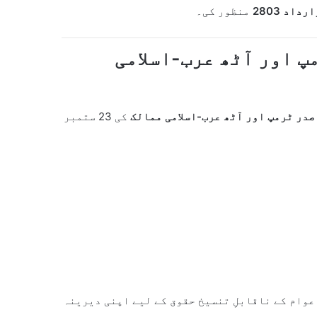
رداد 2803
منظور کی۔
 صدر ٹرمپ اور آٹھ عرب-اسلامی
صدر ٹرمپ اور آٹھ عرب-اسلامی ممالک
کی 23 ستمبر
عوام کے ناقابلِ تنسیخ حقوق کے لیے اپنی دیرینہ