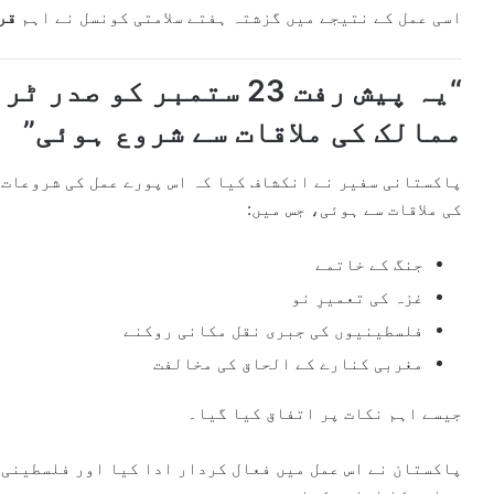
اسی عمل کے نتیجے میں گزشتہ ہفتے سلامتی کونسل نے اہم
قرا
“یہ پیش رفت 23 ستمبر کو
ممالک کی ملاقات سے شروع ہوئی”
پاکستانی سفیر نے انکشاف کیا کہ اس پورے عمل کی شروعات
کی ملاقات سے ہوئی، جس میں:
جنگ کے خاتمے
غزہ کی تعمیرِ نو
فلسطینیوں کی جبری نقل مکانی روکنے
مغربی کنارے کے الحاق کی مخالفت
جیسے اہم نکات پر اتفاق کیا گیا۔
پاکستان نے اس عمل میں فعال کردار ادا کیا اور فلسطینی 