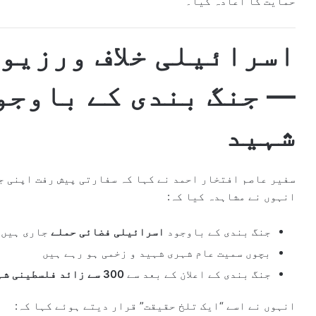
حمایت کا اعادہ کیا۔
اسرائیلی خلاف ورزیو
شہید
سفیر عاصم افتخار احمد نے کہا کہ سفارتی پیش رفت اپنی 
انہوں نے مشاہدہ کیا کہ:
جنگ بندی کے باوجود
اسرائیلی فضائی حملے
جاری ہیں
بچوں سمیت عام شہری شہید و زخمی ہو رہے ہیں
جنگ بندی کے اعلان کے بعد سے
300 سے زائد فلسطینی شہید
انہوں نے اسے “ایک تلخ حقیقت” قرار دیتے ہوئے کہا کہ: