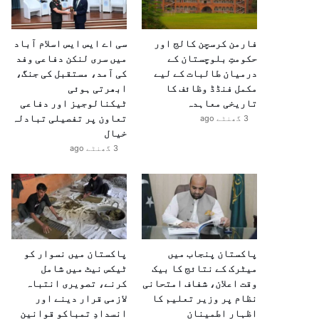
فارمن کرسچن کالج اور
سی اے ایس ایس اسلام آباد
حکومتِ بلوچستان کے
میں سری لنکن دفاعی وفد
درمیان طالبات کے لیے
کی آمد، مستقبل کی جنگ،
مکمل فنڈڈ وظائف کا
ابھرتی ہوئی
تاریخی معاہدہ
ٹیکنالوجیز اور دفاعی
تعاون پر تفصیلی تبادلہ
3 گھنٹے ago
خیال
3 گھنٹے ago
پاکستان پنجاب میں
پاکستان میں نسوار کو
میٹرک کے نتائج کا بیک
ٹیکس نیٹ میں شامل
وقت اعلان، شفاف امتحانی
کرنے، تصویری انتباہ
نظام پر وزیر تعلیم کا
لازمی قرار دینے اور
اظہارِ اطمینان
انسدادِ تمباکو قوانین