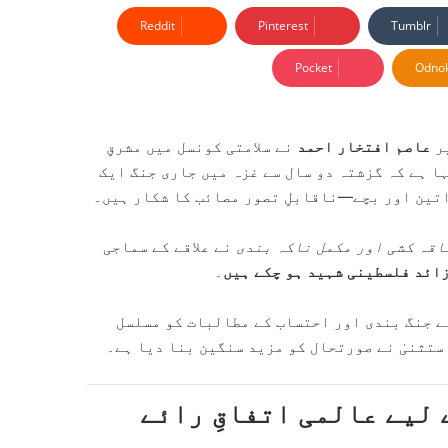
Reddit
Pinterest
Tumblr
Pocket
Odnok
یر
عاصم افتخار احمد
نے سلامتی کونسل میں مشرقِ
ا ہے کہ گزشتہ دو سال سے غزہ میں جاری جنگ ایک
تین اور بچے—ناقابلِ تصور مصائب کا شکار ہیں۔
قہ کشی اور مکمل ناکہ بندی
نے علاقے کے سماجی
۔
ے جنگ بندی اور احتساب کے مطالبات کو مسلسل
تثنیٰ نے صورتحال کو مزید سنگین بنا دیا ہے۔
 لیے عالمی اتفاقِ رائے