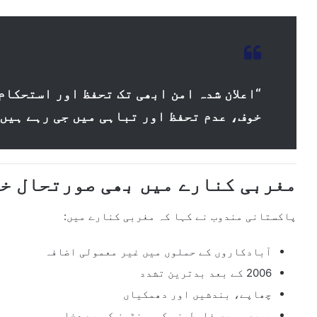
“اعلان شدہ امن ابھی تک تحفظ اور استحکام
خوف، عدم تحفظ اور تباہی میں جی رہے ہیں
مغربی کنارے میں بھی صورتحال خط
پاکستانی مندوب نے کہا کہ مغربی کنارے میں:
آبادکاروں کے حملوں میں غیر معمولی اضافہ
2006 کے بعد بدترین تشدد
چھاپے، بندشیں اور دھمکیاں
پوری پوری فلسطینی کمیونٹیز کی بے دخلی