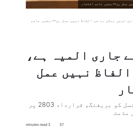
ہیں عمل ہو— سفیر عاصم افتخار
امن تبھی ممکن ہے جب الفاظ نہیں عمل ہو— سفیر عاصم
ے جاری المیہ ہے،
الفاظ نہیں عمل
ار
اقوامِ متحدہ میں پاکستان کی سلامتی کونسل کو بریفنگ، قرارداد 2803 پر
 مذمت
3 minutes read
37