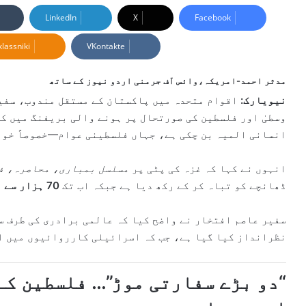
n
LinkedIn
X
Facebook
d
lassniki
VKontakte
a
n
e
مدثر احمد-امریکہ،وائس آف جرمنی اردو نیوز کے ساتھ
m
نیویارک:
اقوام متحدہ میں پاکستان کے مستقل مندوب، سف
a
وسطیٰ اور فلسطین کی صورتحال پر ہونے والی بریفنگ میں کہ
i
انسانی المیہ بن چکی ہے، جہاں فلسطینی عوام—خصوصاً خوا
l
انہوں نے کہا کہ غزہ کی پٹی پر
مسلسل بمباری، محاصرہ، فا
ڈھانچے کو تباہ کر کے رکھ دیا ہے جبکہ اب تک
70 ہزار سے زائد فلسطینی شہید ہو چکے ہیں
سفیر عاصم افتخار نے واضح کیا کہ عالمی برادری کی طرف س
نظرانداز کیا گیا ہے، جب کہ اسرائیلی کارروائیوں میں اس
“دو بڑے سفارتی موڑ”… فلسطین کے