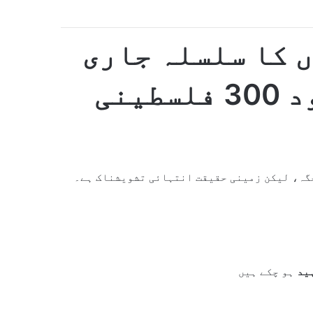
ں کا سلسلہ جاری
— جنگ بندی کے باوجود 300 فلسطینی
جگہ، لیکن زمینی حقیقت انتہائی تشویشناک ہے۔
ہو چکے ہیں