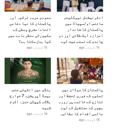
انٹرنیشنل نیوکلیئر
سعودی عرب، ترکیہ اور
سائنس اولمپیاڈ میں
پاکستان کا نیا دفاعی
پاکستان کا شاندار
اتحاد: مشرقِ وسطیٰ کے
اعزاز، ایک طلائی اور دو
سکیورٹی منظرنامے میں
چاندی کے تمغے جیت لیے
کیا بدل سکتا ہے؟
15 گھنٹے ago
15 گھنٹے ago
پاکستان کا سوڈان میں
ہنگو میں انٹیلی جنس
تعلیم کے فوری تحفظ اور
بیسڈ آپریشن، 7 خوارج
تنازع کے خاتمے پر زور،
ہلاک، کیپٹن حمزہ اکرم
بچوں کے مستقبل کے لیے
شہید
عالمی اقدام کا مطالبہ
16 گھنٹے ago
16 گھنٹے ago