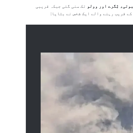
وتی، ٹِگرے اور وولو
تک سنی گئی جبکہ قریبی
کے قریب رہنے والے ایک شخص نے بتایا: