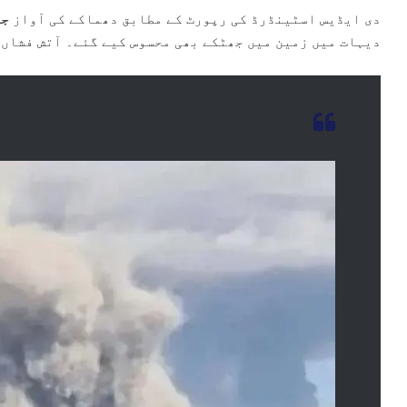
دی ایڈیس اسٹینڈرڈ کی رپورٹ کے مطابق دھماکے کی آواز
جب
دیہات میں زمین میں جھٹکے بھی محسوس کیے گئے۔ آتش فشاں 