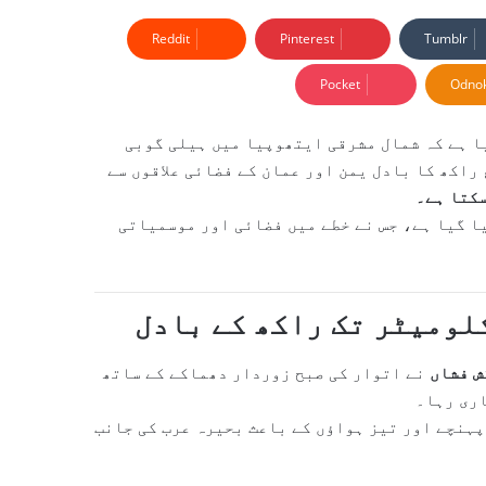
Reddit
Pinterest
Tumblr
Pocket
Odnok
ائزری سنٹر (VAAC) نے خبردار کیا ہے کہ شمال مشرقی ایتھوپیا میں ہیلی گوبی
راکھ کا بادل یمن اور عمان کے فضائی علاقوں سے
سکتا ہے۔
ا گیا ہے، جس نے خطے میں فضائی اور موسمیاتی
ش فشاں
نے اتوار کی صبح زوردار دھماکے کے ساتھ
اری رہا۔
پہنچے اور تیز ہواؤں کے باعث بحیرہ عرب کی جانب