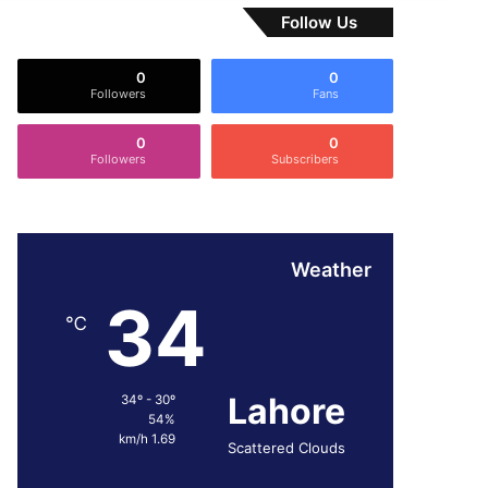
Follow Us
0
0
Followers
Fans
0
0
Followers
Subscribers
Weather
34
℃
Lahore
34º - 30º
54%
1.69 km/h
Scattered Clouds