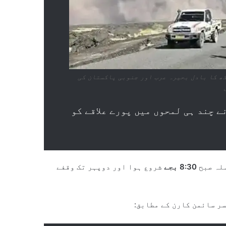
نے سے راکھ کا بادل بحیرہ عرب اور جنوبی پاکستان کی
ے چند ہی لمحوں میں پورے علاقے کو
سلہ صبح
8:30 بجے
شروع ہوا اور دوپہر تک وقفے
ر سائمن کارن کے مطابق: