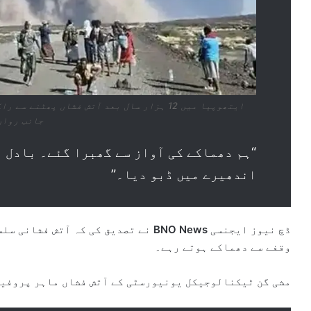
ایتھوپیا میں 12 ہزار سال بعد آتش فشاں پھٹ
جانب رواں
“ہم دھماکے کی آواز سے گھبرا گئے۔ بادل ن
اندھیرے میں ڈبو دیا۔”
ڈچ نیوز ایجنسی
BNO News
نے تصدیق کی کہ آتش فشانی سل
وقفے سے دھماکے ہوتے رہے۔
مشی گن ٹیکنالوجیکل یونیورسٹی کے آتش فشاں ماہر پروفیس