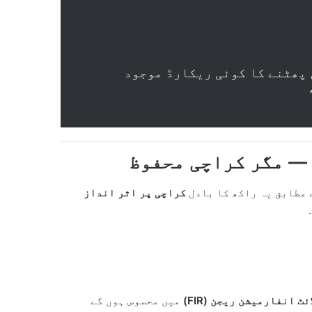
 پھٹنے کا کوئی ریکارڈ موجود
 — مگر کراچی محفوظ
 مطابق یہ راکھ کا بادل
کراچی پر اثر انداز
 انفارمیشن ریجن (FIR)
میں محسوس ہوں گے