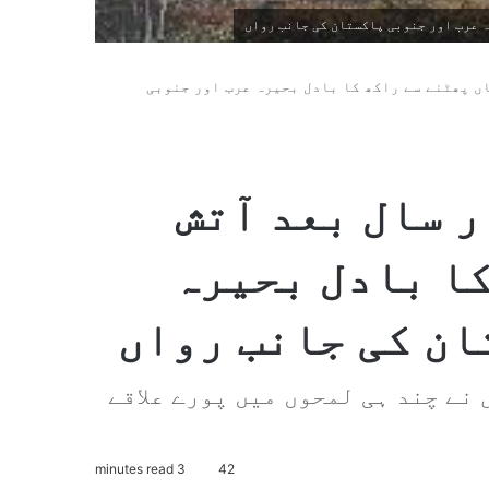
بعد آتش فشاں پھٹنے سے راکھ کا بادل بحیرہ عرب اور جنوبی
ا میں 12 ہزار سال بعد آتش
کا بادل بحیرہ
ان کی جانب رواں
نے چند ہی لمحوں میں پورے علاقے
3 minutes read
42