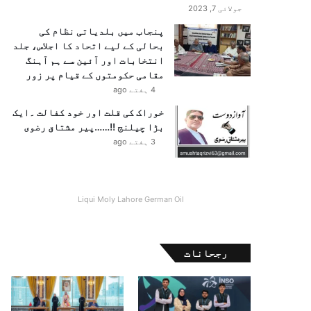
جولائی 7, 2023
پنجاب میں بلدیاتی نظام کی
بحالی کے لیے اتحاد کا اجلاس، جلد
انتخابات اور آئین سے ہم آہنگ
مقامی حکومتوں کے قیام پر زور
4 ہفتے ago
خوراک کی قلت اور خود کفالت ۔ایک
بڑا چیلنج !!……پیر مشتاق رضوی
3 ہفتے ago
Liqui Moly Lahore German Oil
رجحانات