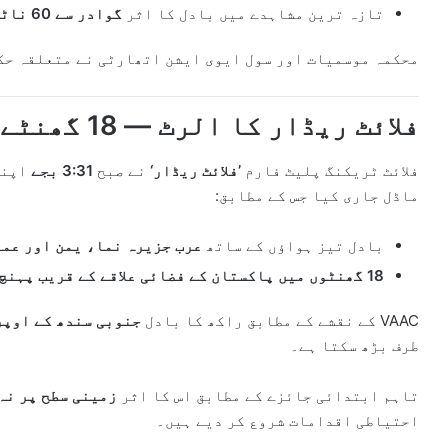
تازہ ترین مشاہدے میں بادل کا اثر
گوادر سے 60 ناٹیکل میل جنوب
محکمہ موسمیات اور سول ایوی ایشن اتھارٹی نے متعلقہ حک
فلائٹ ریڈار کا الرٹ — 18 گھنٹے میں بادل پاکستان کے قریب
فلائٹ ٹریکنگ پلیٹ فارم
’فلائٹ ریڈار‘
نے صبح
3:31 بجے
اپنی
ماڈل جاری کیا جس کے مطابق:
بادل تیز ہواؤں کے ساتھ
عرب جزیرہ نما، یمن اور عما
18 گھنٹوں میں پاکستان کے فضائی علاقے کے قریب پہنچ سکتا ہے
VAAC کے نقشے کے مطابق راکھ کا بادل
جنوبی سندھ کے اوپر
طرف بڑھ سکتا ہے۔
تاہم ابتدائی جائزے کے مطابق اس کا اثر
زمینی سطح پر نہ
احتیاطی اقدامات شروع کر دیے ہیں۔