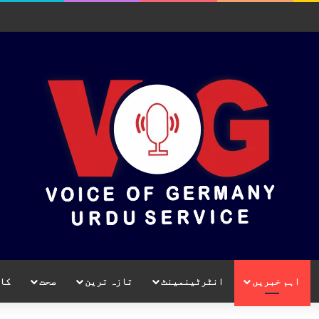
اہم خبریں
انٹرٹینمینٹ
تازہ ترین
صحت
کا