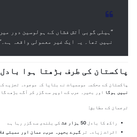
“ہیلی گوبی آتش فشاں کے ہولوسین دور میں
نہیں تھا۔ یہ ایک غیر معمولی واقعہ ہے۔”
پاکستان کی طرف بڑھتا ہوا بادل
پاکستان کے محکمہ موسمیات نے بتایا کہ موجودہ تجزیے کے
نہیں ہوگا
اور بحیرہ عرب کے اوپر سے گزر کر آگے بڑھے گا۔
ترجمان کے مطابق:
راکھ کا بادل
50 ہزار فٹ
کی بلندی سے گزر رہا ہے
اثرات زیادہ تر
گہرے بحیرہ عرب، عمان اور ممبئی فلائٹ