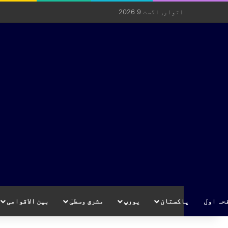
اتوار, اگست 9 2026
حہ اول
پاکستان
یورپ
مشرق وسطیٰ
بین الاقوامی