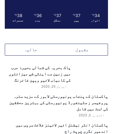
38
36
37
37
34
℃
℃
℃
℃
℃
اتوار
پیر
منگل
بدھ
جمعرات
مقبول
حالیہ
پاک بحریہ کی شمالی بحیرۂ عرب
میں زمین سے اینٹی شپ میزائلوں
کی کامیاب لائیو ویپن فائرنگ
اپریل 25, 2020
پاکستان کے پنجاب یونیورسٹی لاہور کے مزید سترہ
پروفیسر ز سٹینفورڈ یونیورسٹی کی بہترین محققین
کی لسٹ میں شامل
اکتوبر 5, 2023
پاکستان انٹر نیشنل ائیر لائینز فلائٹ سروس میں
اندھیر نگری چوپٹ راج