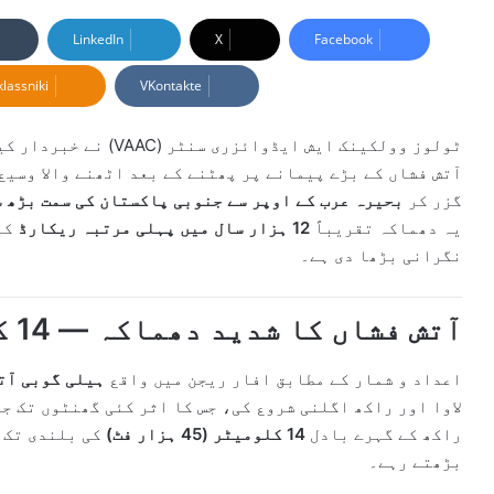
e
n
LinkedIn
X
Facebook
d
lassniki
VKontakte
a
n
e
ٹولوز وولکینک ایش ایڈو
m
آتش فشاں کے بڑے پیمانے پر پھٹنے کے بعد اٹھنے والا وسیع 
a
گزر کر
بحیرہ عرب کے اوپر سے جنوبی پاکستان کی سمت بڑھ 
i
یہ دھماکہ تقریباً
12 ہزار سال میں پہلی مرتبہ ریکارڈ
کی
l
نگرانی بڑھا دی ہے۔
آتش فشاں کا شدید دھماکہ — 14 کلومیٹر تک راکھ کے بادل
اعداد و شمار کے مطابق افار ریجن میں واقع
ہیلی گوبی آت
لاوا اور راکھ اگلنی شروع کی، جس کا اثر کئی گھنٹوں تک ج
راکھ کے گہرے بادل
14 کلومیٹر (45 ہزار فٹ)
کی بلندی تک 
بڑھتے رہے۔