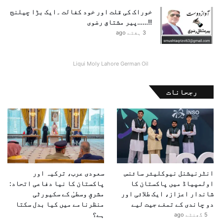
خوراک کی قلت اور خود کفالت ۔ایک بڑا چیلنج
!!……پیر مشتاق رضوی
3 ہفتے ago
Liqui Moly Lahore German Oil
رجحانات
انٹرنیشنل نیوکلیئر سائنس
سعودی عرب، ترکیہ اور
اولمپیاڈ میں پاکستان کا
پاکستان کا نیا دفاعی اتحاد:
شاندار اعزاز، ایک طلائی اور
مشرقِ وسطیٰ کے سکیورٹی
دو چاندی کے تمغے جیت لیے
منظرنامے میں کیا بدل سکتا
ہے؟
5 گھنٹے ago