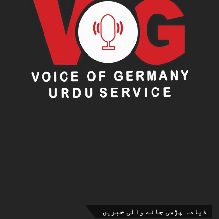
ذیادہ پڑھی جانے والی خبریں