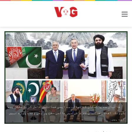
مینو
طالبان سے پاکستان کے حوالے سے ایسی ضمانتیں حاصل کرنا مشکل ہے،
کیونکہ افغان طالبان نے ماضی میں عالمی سطح پر بھی وعدے پورے نہیں
کیے ہیں۔