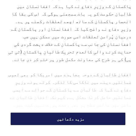
a
پاکستان کے وزیرِ دفاع نے کہا ہے کہ افغانستان میں
n
طالبان حکومت کو یہ بات سمجھنی ہوگی کہ اس کی بقا کا
e
انحصار پاکستان کے ساتھ اچھے تعلقات رکھنے پر ہے۔
m
وزیرِ دفاع نے واضح کیا کہ افغانستان اور پاکستان کے
a
درمیان پُرامن تعلقات اسی صورت میں ممکن ہیں جب
i
افغانستان کی جانب سے پاکستان کے خلاف دہشت گردی کی
l
حمایت کرنے والی کالعدم تحریک طالبان پاکستان (ٹی ٹی
پی) کی ہر طرح کی معاونت مکمل طور پر ختم کر دی جائے۔
افغان طالبان کے دوحہ معاہدے میں امریکا کو بھی ٹھوس
ضمانتیں دینے میں ناکامی کا تذکرہ کرتے ہوئے وزیرِ
دفاع نے کہا کہ طالبان سے پاکستان کے حوالے سے ایسی
ضمانتیں حاصل کرنا مشکل ہے، کیونکہ افغان طالبان نے
ماضی میں عالمی سطح پر بھی وعدے پورے نہیں کیے ہیں۔
مزید دکھائیں
پاکستان اور افغانستان کے تعلقات
کی پیچیدگیاں