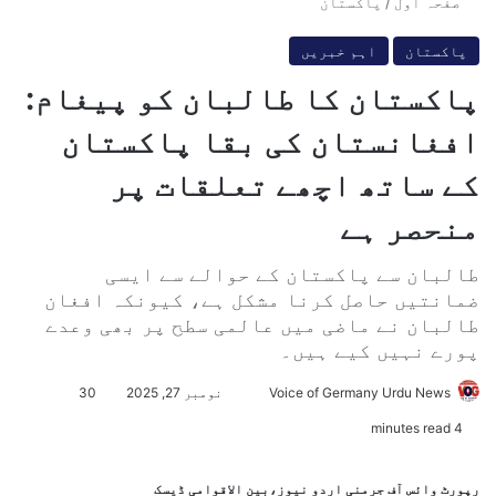
صفحہ اول
/
پاکستان
پاکستان
اہم خبریں
پاکستان کا طالبان کو پیغام:
افغانستان کی بقا پاکستان
کے ساتھ اچھے تعلقات پر
منحصر ہے
طالبان سے پاکستان کے حوالے سے ایسی
ضمانتیں حاصل کرنا مشکل ہے، کیونکہ افغان
طالبان نے ماضی میں عالمی سطح پر بھی وعدے
پورے نہیں کیے ہیں۔
Voice of Germany Urdu News
S
نومبر 27, 2025
30
e
4 minutes read
n
d
رپورٹ وائس آف جرمنی اردو نیوز،بین الاقوامی ڈیسک