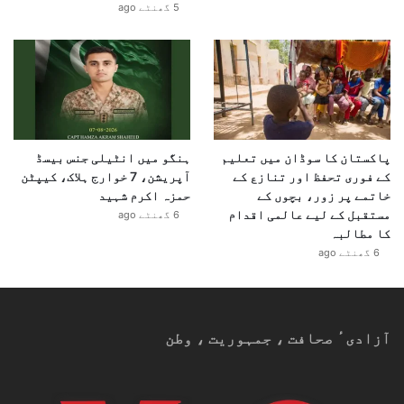
5 گھنٹے ago
پاکستان کا سوڈان میں تعلیم
ہنگو میں انٹیلی جنس بیسڈ
کے فوری تحفظ اور تنازع کے
آپریشن، 7 خوارج ہلاک، کیپٹن
خاتمے پر زور، بچوں کے
حمزہ اکرم شہید
مستقبل کے لیے عالمی اقدام
6 گھنٹے ago
کا مطالبہ
6 گھنٹے ago
آزادیٴ صحافت ، جمہوریت ، وطن