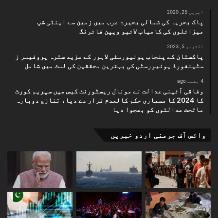
اپریل 25, 2020
پاک بحریہ کی شمالی بحیرۂ عرب میں زمین سے اینٹی شپ
میزائلوں کی کامیاب لائیو ویپن فائرنگ
اکتوبر 5, 2023
پاکستان کے پنجاب یونیورسٹی لاہور کے مزید سترہ پروفیسر ز
سٹینفورڈ یونیورسٹی کی بہترین محققین کی لسٹ میں شامل
4 ہفتے ago
وفاقی آئینی عدالت نے مونال ریسٹورنٹ کیس میں سپریم کورٹ
کا 2024 کا مسماری حکم کالعدم قرار دے دیا، تنازع دوبارہ
ماتحت عدالتوں کو بھجوا دیا
وائس آف جرمنی اردو خبریں