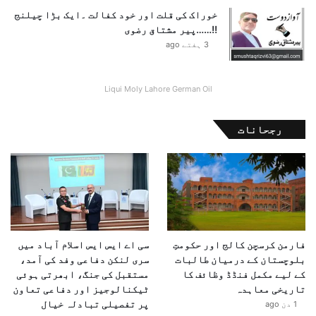
خوراک کی قلت اور خود کفالت ۔ایک بڑا چیلنج
!!……پیر مشتاق رضوی
3 ہفتے ago
Liqui Moly Lahore German Oil
رجحانات
فارمن کرسچن کالج اور حکومتِ
سی اے ایس ایس اسلام آباد میں
بلوچستان کے درمیان طالبات
سری لنکن دفاعی وفد کی آمد،
کے لیے مکمل فنڈڈ وظائف کا
مستقبل کی جنگ، ابھرتی ہوئی
تاریخی معاہدہ
ٹیکنالوجیز اور دفاعی تعاون
پر تفصیلی تبادلہ خیال
1 دن ago