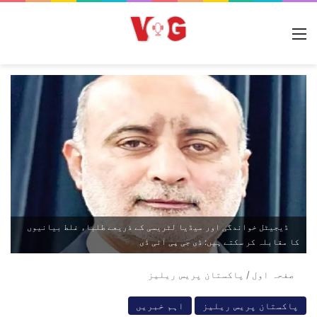
مینو
ڈیجیٹل خواندگی اور میڈیا لٹریسی کے ذریعے طلباء غلط بیانیوں
کا مقابلہ کر سکتے ہیں: ڈی جی پی آئی ڈی
صفحہ اول
/
پاکستان پریس ریلیز
پاکستان پریس ریلیز
اہم خبریں