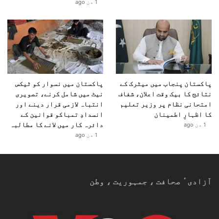
1 دن ago
پاکستان پنجاب میں میٹرک کے
پاکستان میں نسوار کو ٹیکس
نتائج کا بیک وقت اعلان، شفاف
نیٹ میں شامل کرنے، تصویری
امتحانی نظام پر وزیر تعلیم
انتباہ لازمی قرار دینے اور
کا اظہارِ اطمینان
انسدادِ تمباکو قوانین کے
دائرہ کار میں لانے کا مطالبہ
1 دن ago
1 دن ago
آزادیٴ صحافت ، جمہوریت ، وطن