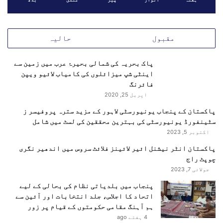
ص
ل
ہ
ک
مقبول
حالیہ
ن
ا
پاک بحریہ کی شمالی بحیرۂ عرب میں زمین سے
ق
اینٹی شپ میزائلوں کی کامیاب لائیو ویپن
د
فائرنگ
ا
م
اپریل 25, 2020
ا
پاکستان کے پنجاب یونیورسٹی لاہور کے مزید سترہ پروفیسر ز
ت
سٹینفورڈ یونیورسٹی کی بہترین محققین کی لسٹ میں شامل
ک
اکتوبر 5, 2023
ا
ا
پاکستان انٹر نیشنل ائیر لائینز فلائٹ سروس میں اندھیر نگری
ع
چوپٹ راج
ل
جولائی 7, 2023
ا
پنجاب میں بلدیاتی نظام کی بحالی کے لیے
ن
اتحاد کا اجلاس، جلد انتخابات اور آئین سے
ہم آہنگ مقامی حکومتوں کے قیام پر زور
4 ہفتے ago