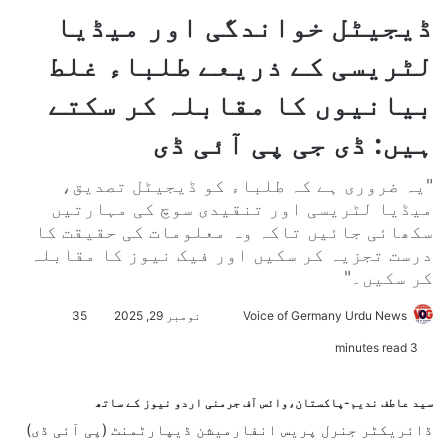
ڈیجیٹل خواندگی اور میڈیا
لٹریسی کے ذریعے طلباء غلط
بیانیوں کا مقابلہ کر سکتے
ہیں: ڈی جی پی آئی ڈی
"یہ ضروری ہے کہ طلباء کو ڈیجیٹل تصدیق،
میڈیا لٹریسی اور تنقیدی سوچ کی مہارتیں
سکھائی جائیں تاکہ وہ معلومات کی حقیقت کا
درست تجزیہ کر سکیں اور فیک نیوز کا مقابلہ
کر سکیں۔"
Voice of Germany Urdu News
S
نومبر 29, 2025
35
e
3 minutes read
n
d
سید عاطف ندیم-پاکستان،وائس آف جرمنی اردو نیوز کے ساتھ
a
ڈائریکٹر جنرل پریس انفارمیشن ڈیپارٹمنٹ (پی آئی ڈی)
n