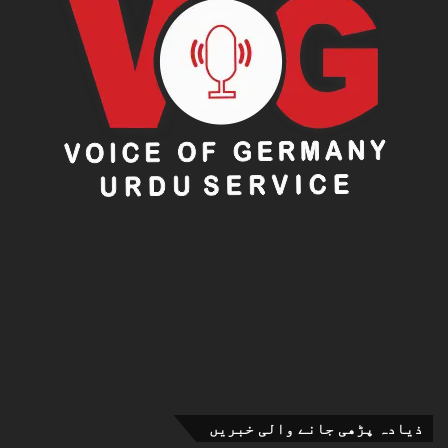
ذیادہ پڑھی جانے والی خبریں