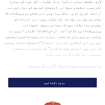
لاہور شفقت عباس نے کہا ہے کہ طلباء اگر خود کو میڈیا
e
لٹریسی، تنقیدی سوچ اور ڈیجیٹل تصدیق کی مہارتوں سے
m
آراستہ کریں تو وہ غلط بیانیوں اور جعلی پروپیگنڈے کا
a
مؤثر طریقے سے مقابلہ کر سکتے ہیں، اور اس بات کو
i
یقینی بنا سکتے ہیں کہ سچائی ہمیشہ جھوٹ اور
l
پروپیگنڈے پر غالب آئے۔ ان خیالات کا اظہار انہوں نے
پنجاب یونیورسٹی کے شعبہ میڈیا ڈویلپمنٹ کمیونیکیشن
میں پی آئی ڈی لاہور کے زیر اہتمام ’’ڈیجیٹل انتہا پسندی
کے دور میں امن کی سفارت کاری‘‘ کے عنوان سے منعقدہ
سیمینار سے خطاب کرتے ہوئے کیا۔
یونیورسٹیوں میں ڈیجیٹل آگاہی کی ضرورت:
شفقت عباس نے اپنے خطاب میں کہا کہ یونیورسٹیوں اور
مزید دکھائیں
کالجوں کو اپنے تعلیمی ماحول میں ڈیجیٹل آگاہی اور
اخلاقی ابلاغ کو شامل کرنا چاہیے تاکہ طلباء جدید
ڈیجیٹل چیلنجز کا مقابلہ کرنے کے لیے تیار ہوں۔
"یہ
ضروری ہے کہ طلباء کو ڈیجیٹل تصدیق، میڈیا لٹریسی اور