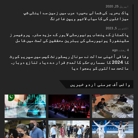
اپریل 25, 2020
پاک بحریہ کی شمالی بحیرۂ عرب میں زمین سے اینٹی شپ
میزائلوں کی کامیاب لائیو ویپن فائرنگ
اکتوبر 5, 2023
پاکستان کے پنجاب یونیورسٹی لاہور کے مزید سترہ پروفیسر ز
سٹینفورڈ یونیورسٹی کی بہترین محققین کی لسٹ میں شامل
4 ہفتے ago
وفاقی آئینی عدالت نے مونال ریسٹورنٹ کیس میں سپریم کورٹ
کا 2024 کا مسماری حکم کالعدم قرار دے دیا، تنازع دوبارہ
ماتحت عدالتوں کو بھجوا دیا
وائس آف جرمنی اردو خبریں