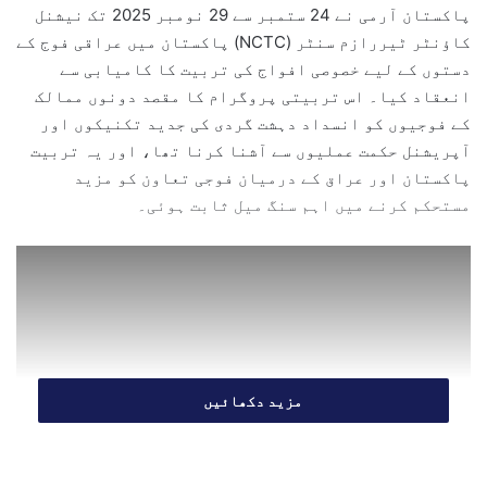
n
پاکستان آرمی نے 24 ستمبر سے 29 نومبر 2025 تک نیشنل
e
کاؤنٹر ٹیررازم سنٹر (NCTC) پاکستان میں عراقی فوج کے
m
دستوں کے لیے خصوصی افواج کی تربیت کا کامیابی سے
a
انعقاد کیا۔ اس تربیتی پروگرام کا مقصد دونوں ممالک
i
کے فوجیوں کو انسداد دہشت گردی کی جدید تکنیکوں اور
l
آپریشنل حکمت عملیوں سے آشنا کرنا تھا، اور یہ تربیت
پاکستان اور عراق کے درمیان فوجی تعاون کو مزید
مستحکم کرنے میں اہم سنگ میل ثابت ہوئی۔
مزید دکھائیں