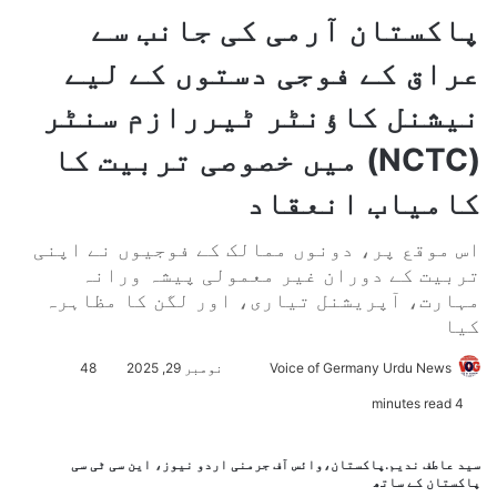
پاکستان آرمی کی جانب سے
عراق کے فوجی دستوں کے لیے
نیشنل کاؤنٹر ٹیررازم سنٹر
(NCTC) میں خصوصی تربیت کا
کامیاب انعقاد
اس موقع پر، دونوں ممالک کے فوجیوں نے اپنی
تربیت کے دوران غیر معمولی پیشہ ورانہ
مہارت، آپریشنل تیاری، اور لگن کا مظاہرہ
کیا
Voice of Germany Urdu News
S
نومبر 29, 2025
48
e
4 minutes read
n
d
سید عاطف ندیم.پاکستان،وائس آف جرمنی اردو نیوز، این سی ٹی سی
a
پاکستان کے ساتھ