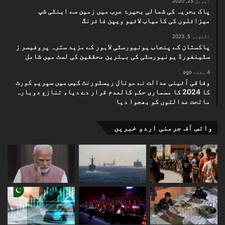
اپریل 25, 2020
پاک بحریہ کی شمالی بحیرۂ عرب میں زمین سے اینٹی شپ
میزائلوں کی کامیاب لائیو ویپن فائرنگ
اکتوبر 5, 2023
پاکستان کے پنجاب یونیورسٹی لاہور کے مزید سترہ پروفیسر ز
سٹینفورڈ یونیورسٹی کی بہترین محققین کی لسٹ میں شامل
4 ہفتے ago
وفاقی آئینی عدالت نے مونال ریسٹورنٹ کیس میں سپریم کورٹ
کا 2024 کا مسماری حکم کالعدم قرار دے دیا، تنازع دوبارہ
ماتحت عدالتوں کو بھجوا دیا
وائس آف جرمنی اردو خبریں