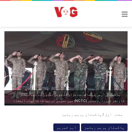
مینو
پاکستان آرمی کی جانب سے عراق کے فوجی دستوں کے لیے نیشنل
کاؤنٹر ٹیررازم سنٹر (NCTC) میں خصوصی تربیت کا کامیاب انعقاد
صفحہ اول
/
پاکستان پریس ریلیز
پاکستان پریس ریلیز
اہم خبریں