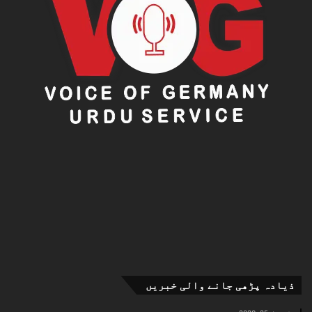
ذیادہ پڑھی جانے والی خبریں