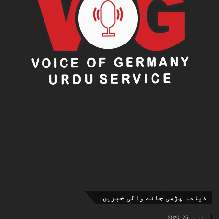
ذیادہ پڑھی جانے والی خبریں
اپریل 25, 2020