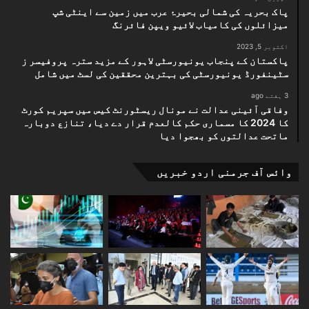
پاک بحریہ کی شمالی بحیرۂ عرب میں زمین سے اینٹی شپ
میزائلوں کی کامیاب لائیو ویپن فائرنگ
اکتوبر 5, 2023
پاکستان کے پنجاب یونیورسٹی لاہور کے مزید سترہ پروفیسر ز
سٹینفورڈ یونیورسٹی کی بہترین محققین کی لسٹ میں شامل
3 ہفتے ago
وفاقی آئینی عدالت نے مونال ریسٹورنٹ کیس میں سپریم کورٹ
کا 2024 کا مسماری حکم کالعدم قرار دے دیا، تنازع دوبارہ
ماتحت عدالتوں کو بھجوا دیا
وائس آف جرمنی اردو خبریں