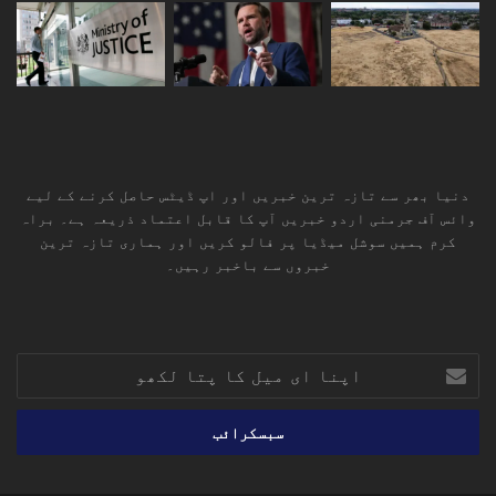
دنیا بھر سے تازہ ترین خبریں اور اپ ڈیٹس حاصل کرنے کے لیے
وائس آف جرمنی اردو خبریں آپ کا قابل اعتماد ذریعہ ہے۔ براہ
کرم ہمیں سوشل میڈیا پر فالو کریں اور ہماری تازہ ترین
خبروں سے باخبر رہیں۔
RSS
TikTok
Instagram
YouTube
LinkedIn
Facebook
X
اپنا
ای
میل
کا
پتا
لکھو