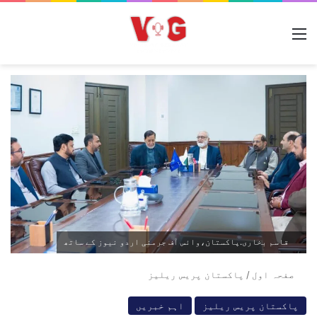
مینو
قاسم بخاری.پاکستان،وائس آف جرمنی اردو نیوز کے ساتھ
صفحہ اول
/
پاکستان پریس ریلیز
پاکستان پریس ریلیز
اہم خبریں