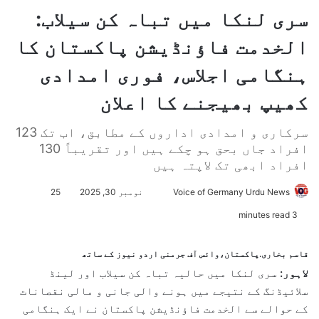
سری لنکا میں تباہ کن سیلاب:
الخدمت فاؤنڈیشن پاکستان کا
ہنگامی اجلاس، فوری امدادی
کھیپ بھیجنے کا اعلان
سرکاری و امدادی اداروں کے مطابق، اب تک 123
افراد جاں بحق ہو چکے ہیں اور تقریباً 130
افراد ابھی تک لاپتہ ہیں
Voice of Germany Urdu News
S
نومبر 30, 2025
25
e
3 minutes read
n
d
قاسم بخاری.پاکستان،وائس آف جرمنی اردو نیوز کے ساتھ
a
لاہور:
سری لنکا میں حالیہ تباہ کن سیلاب اور لینڈ
n
سلائیڈنگ کے نتیجے میں ہونے والی جانی و مالی نقصانات
e
کے حوالے سے الخدمت فاؤنڈیشن پاکستان نے ایک ہنگامی
m