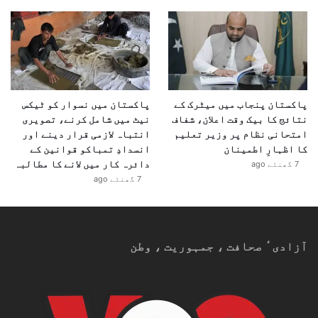
"یہ وقت ہے کہ دنیا بھر کے انسان
دوست افراد ایک دوسرے کا ساتھ دیں
اور سری لنکا کے متاثرہ عوام کی
مدد کے لیے آگے آئیں۔ ہمیں مل کر
اس بحران کا مقابلہ کرنا ہوگا۔”
پاکستان پنجاب میں میٹرک کے
پاکستان میں نسوار کو ٹیکس
نتائج کا بیک وقت اعلان، شفاف
نیٹ میں شامل کرنے، تصویری
امتحانی نظام پر وزیر تعلیم
انتباہ لازمی قرار دینے اور
کا اظہارِ اطمینان
انسدادِ تمباکو قوانین کے
دائرہ کار میں لانے کا مطالبہ
7 گھنٹے ago
7 گھنٹے ago
آزادیٴ صحافت ، جمہوریت ، وطن