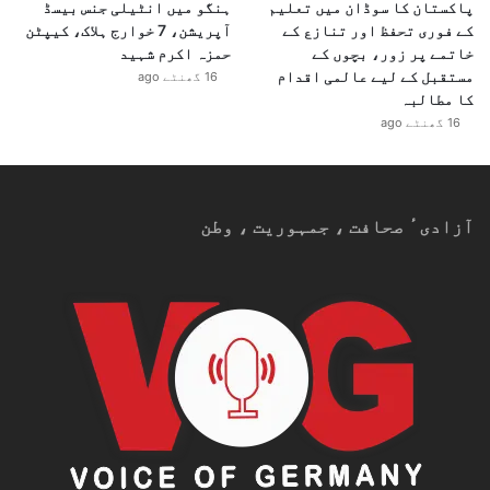
پاکستان کا سوڈان میں تعلیم
ہنگو میں انٹیلی جنس بیسڈ
کے فوری تحفظ اور تنازع کے
آپریشن، 7 خوارج ہلاک، کیپٹن
خاتمے پر زور، بچوں کے
حمزہ اکرم شہید
مستقبل کے لیے عالمی اقدام
16 گھنٹے ago
کا مطالبہ
16 گھنٹے ago
آزادیٴ صحافت ، جمہوریت ، وطن