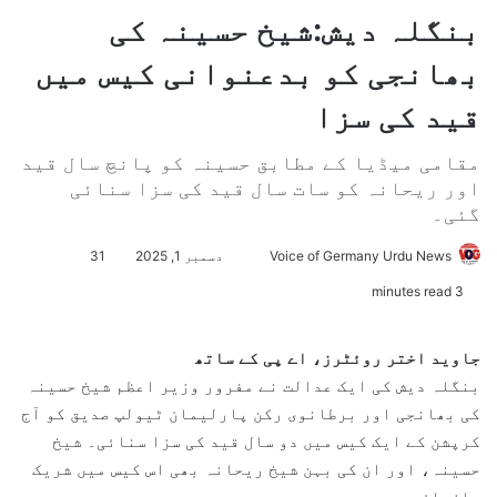
بنگلہ دیش:شیخ حسینہ کی
بھانجی کو بدعنوانی کیس میں
قید کی سزا
مقامی میڈیا کے مطابق حسینہ کو پانچ سال قید
اور ریحانہ کو سات سال قید کی سزا سنائی
گئی۔
Voice of Germany Urdu News
S
دسمبر 1, 2025
31
e
3 minutes read
n
d
جاوید اختر
روئٹرز، اے پی کے ساتھ
a
بنگلہ دیش کی ایک عدالت نے مفرور وزیر اعظم شیخ حسینہ
n
کی بھانجی اور برطانوی رکن پارلیمان ٹیولپ صدیق کو آج
e
کرپشن کے ایک کیس میں دو سال قید کی سزا سنائی۔ شیخ
m
حسینہ، اور ان کی بہن شیخ ریحانہ بھی اس کیس میں شریک
a
ملزمان ہیں۔
i