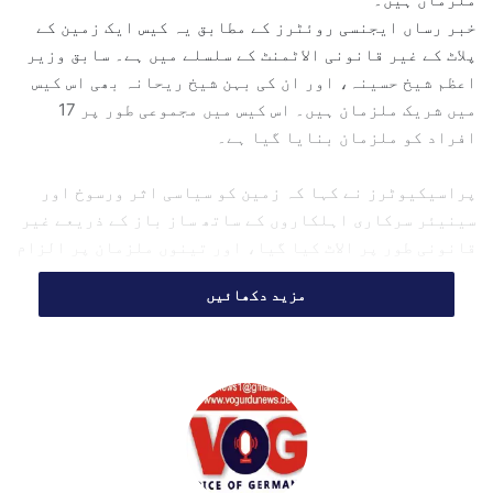
l
خبر رساں ایجنسی روئٹرز کے مطابق یہ کیس ایک زمین کے
پلاٹ کے غیر قانونی الاٹمنٹ کے سلسلے میں ہے۔ سابق وزیر
اعظم شیخ حسینہ، اور ان کی بہن شیخ ریحانہ بھی اس کیس
میں شریک ملزمان ہیں۔ اس کیس میں مجموعی طور پر 17
افراد کو ملزمان بنایا گیا ہے۔
پراسیکیوٹرز نے کہا کہ زمین کو سیاسی اثر ورسوخ اور
سینیئر سرکاری اہلکاروں کے ساتھ ساز باز کے ذریعے غیر
قانونی طور پر الاٹ کیا گیا، اور تینوں ملزمان پر الزام
لگایا کہ انہوں نے حسینہ کی وزیرِ اعظم کے عہدے کے
مزید دکھائیں
دوران اس پلاٹ، جس کا رقبہ تقریباً 13,610 مربع فٹ ہے،
حاصل کرنے کے لیے اپنے اختیارات کا ناجائز استعمال
کیا۔
مقامی میڈیا کے مطابق حسینہ کو پانچ سال قید اور
ریحانہ کو سات سال قید کی سزا سنائی گئی۔