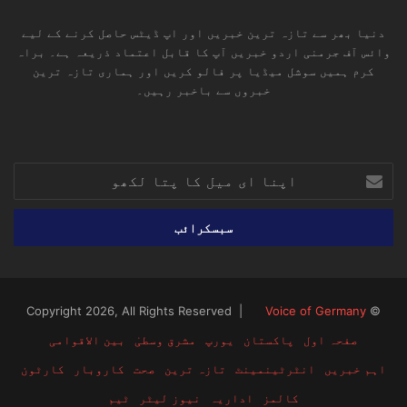
دنیا بھر سے تازہ ترین خبریں اور اپ ڈیٹس حاصل کرنے کے لیے
وائس آف جرمنی اردو خبریں آپ کا قابل اعتماد ذریعہ ہے۔ براہ
کرم ہمیں سوشل میڈیا پر فالو کریں اور ہماری تازہ ترین
خبروں سے باخبر رہیں۔
RSS
TikTok
Instagram
YouTube
LinkedIn
Facebook
X
اپنا
ای
میل
کا
پتا
لکھو
Voice of Germany
© Copyright 2026, All Rights Reserved |
صفحہ اول
پاکستان
یورپ
مشرق وسطیٰ
بین الاقوامی
اہم خبریں
انٹرٹینمینٹ
تازہ ترین
صحت
کاروبار
کارٹون
کالمز
اداریہ
نیوز لیٹر
ٹیم