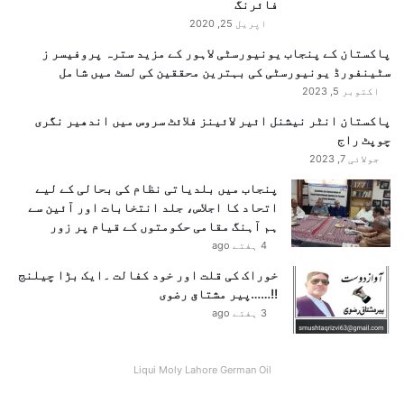
فائرنگ
اپریل 25, 2020
پاکستان کے پنجاب یونیورسٹی لاہور کے مزید سترہ پروفیسر ز
سٹینفورڈ یونیورسٹی کی بہترین محققین کی لسٹ میں شامل
اکتوبر 5, 2023
پاکستان انٹر نیشنل ائیر لائینز فلائٹ سروس میں اندھیر نگری
چوپٹ راج
جولائی 7, 2023
پنجاب میں بلدیاتی نظام کی بحالی کے لیے
اتحاد کا اجلاس، جلد انتخابات اور آئین سے
ہم آہنگ مقامی حکومتوں کے قیام پر زور
4 ہفتے ago
خوراک کی قلت اور خود کفالت ۔ایک بڑا چیلنج
!!……پیر مشتاق رضوی
3 ہفتے ago
Liqui Moly Lahore German Oil