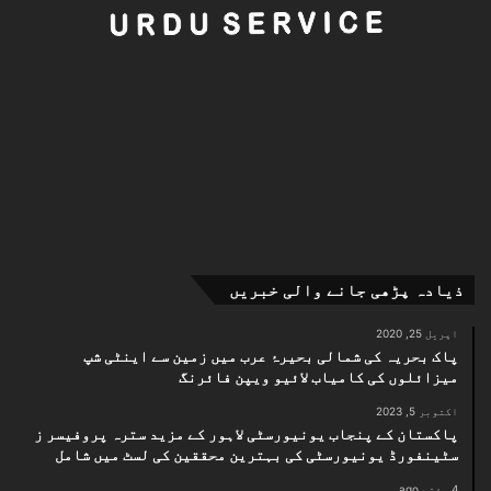
ذیادہ پڑھی جانے والی خبریں
اپریل 25, 2020
پاک بحریہ کی شمالی بحیرۂ عرب میں زمین سے اینٹی شپ
میزائلوں کی کامیاب لائیو ویپن فائرنگ
اکتوبر 5, 2023
پاکستان کے پنجاب یونیورسٹی لاہور کے مزید سترہ پروفیسر ز
سٹینفورڈ یونیورسٹی کی بہترین محققین کی لسٹ میں شامل
4 ہفتے ago