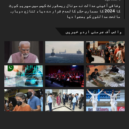
وفاقی آئینی عدالت نے مونال ریسٹورنٹ کیس میں سپریم کورٹ
کا 2024 کا مسماری حکم کالعدم قرار دے دیا، تنازع دوبارہ
ماتحت عدالتوں کو بھجوا دیا
وائس آف جرمنی اردو خبریں