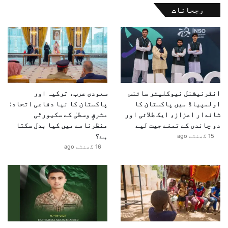
رجحانات
انٹرنیشنل نیوکلیئر سائنس
سعودی عرب، ترکیہ اور
اولمپیاڈ میں پاکستان کا
پاکستان کا نیا دفاعی اتحاد:
شاندار اعزاز، ایک طلائی اور
مشرقِ وسطیٰ کے سکیورٹی
دو چاندی کے تمغے جیت لیے
منظرنامے میں کیا بدل سکتا
ہے؟
15 گھنٹے ago
16 گھنٹے ago