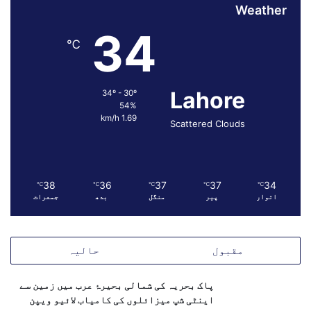
ا
Weather
ت
34
℃
Lahore
34º - 30º
54%
1.69 km/h
Scattered Clouds
38
36
37
37
34
℃
℃
℃
℃
℃
اتوار
پیر
منگل
بدھ
جمعرات
مقبول
حالیہ
پاک بحریہ کی شمالی بحیرۂ عرب میں زمین سے
اینٹی شپ میزائلوں کی کامیاب لائیو ویپن