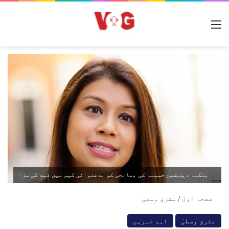
مینو
بنگلہ دیش:شیخ حسینہ کی بھانجی کو بدعنوانی کیس میں قید کی سزا
صفحہ اول
/
مشرق وسطیٰ
مشرق وسطیٰ
اہم خبریں