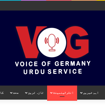
اہم خبریں
انٹرٹینمینٹ
تازہ ترین
صحت
کا