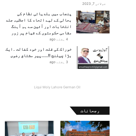
جولائی 7, 2023
پنجاب میں بلدیاتی نظام کی
بحالی کے لیے اتحاد کا اجلاس، جلد
انتخابات اور آئین سے ہم آہنگ
مقامی حکومتوں کے قیام پر زور
4 ہفتے ago
خوراک کی قلت اور خود کفالت ۔ایک
بڑا چیلنج !!……پیر مشتاق رضوی
3 ہفتے ago
Liqui Moly Lahore German Oil
رجحانات