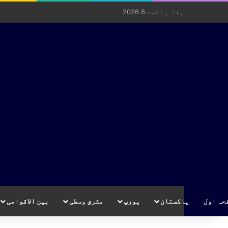
ہفتہ, اگست 8 2026
حہ اول
پاکستان
یورپ
مشرق وسطیٰ
بین الاقوامی