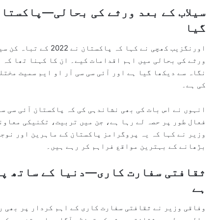
سیلاب کے بعد ورثے کی بحالی—پاکستان
گیا
اورنگزیب کھچی نے کہا کہ
ورثے کی بحالی میں اہم اقدامات کیے۔ ان کا کہنا تھا کہ ا
نگاہ سے دیکھا گیا ہے اور آئی سی سی آر او ایم سمیت مخت
کی ہے۔
انہوں نے اس بات کی بھی نشاندہی کی کہ پاکستان آئی سی سی
فعال طور پر حصہ لے رہا ہے، جن میں تربیت، تکنیکی معاون
وزیر نے کہا کہ یہ پروگرامز پاکستان کے ماہرین اور نوجو
بڑھانے کے بہترین مواقع فراہم کر رہے ہیں۔
ثقافتی سفارت کاری—دنیا کے ساتھ پا
ہے
وفاقی وزیر نے ثقافتی سفارت کاری کے اہم کردار پر بھی ر
عالمی سطح پر ثقافتی ورثے کے تحفظ، آگاہی اور تشہیر کے 