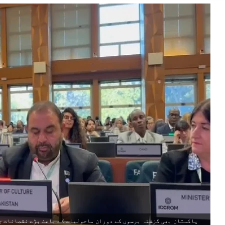
پاکستان بھی گزشتہ برسوں کے دوران ماحولیات کے باعث بڑے نقصانات جھ