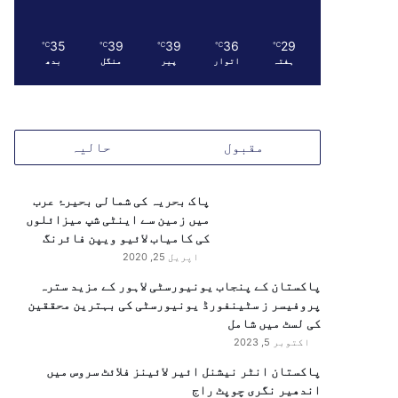
35
39
39
36
29
℃
℃
℃
℃
℃
ہفتہ
اتوار
پیر
منگل
بدھ
مقبول
حالیہ
پاک بحریہ کی شمالی بحیرۂ عرب
میں زمین سے اینٹی شپ میزائلوں
کی کامیاب لائیو ویپن فائرنگ
اپریل 25, 2020
پاکستان کے پنجاب یونیورسٹی لاہور کے مزید سترہ
پروفیسر ز سٹینفورڈ یونیورسٹی کی بہترین محققین
کی لسٹ میں شامل
اکتوبر 5, 2023
پاکستان انٹر نیشنل ائیر لائینز فلائٹ سروس میں
اندھیر نگری چوپٹ راج