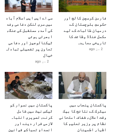
فارمن کرسچن کالج اور
سی اے ایس ایس اسلام آباد
حکومتِ بلوچستان کے
میں سری لنکن دفاعی وفد
درمیان طالبات کے لیے
کی آمد، مستقبل کی جنگ،
مکمل فنڈڈ وظائف کا
ابھرتی ہوئی
تاریخی معاہدہ
ٹیکنالوجیز اور دفاعی
تعاون پر تفصیلی تبادلہ
2 دن ago
خیال
2 دن ago
پاکستان پنجاب میں
پاکستان میں نسوار کو
میٹرک کے نتائج کا بیک
ٹیکس نیٹ میں شامل
وقت اعلان، شفاف امتحانی
کرنے، تصویری انتباہ
نظام پر وزیر تعلیم کا
لازمی قرار دینے اور
اظہارِ اطمینان
انسدادِ تمباکو قوانین