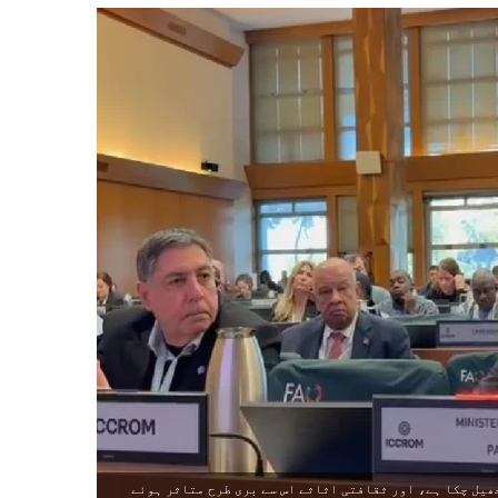
یل چکا ہے، اور ثقافتی اثاثے اس سے بری طرح متاثر ہوئے