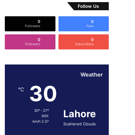
Follow Us
0
0
Followers
Fans
0
0
Followers
Subscribers
Weather
30
℃
Lahore
30º - 27º
69%
2.37 km/h
Scattered Clouds