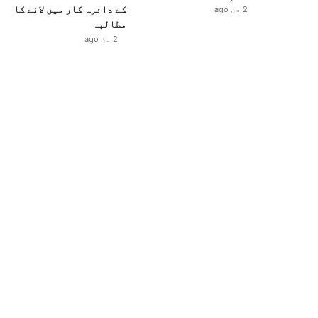
کے دائرہ کار میں لانے کا
2 دن ago
مطالبہ
2 دن ago