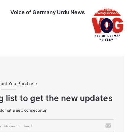
Voice of Germany Urdu News
Tik
Ins
Yo
Lin
Fa
We
To
tag
uT
ke
ce
bsi
k
ra
ub
dIn
bo
te
m
e
ok
duct You Purchase
g list to get the new updates!
or sit amet, consectetur.
ا
پ