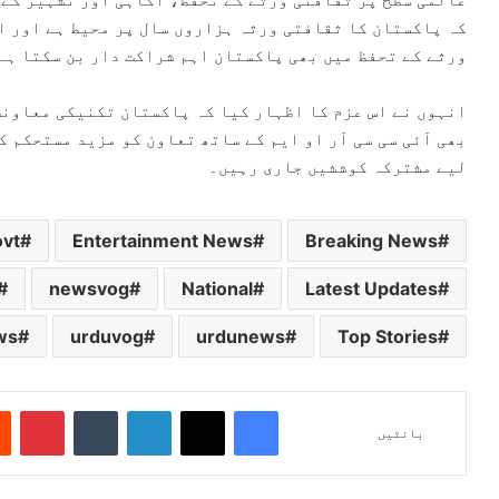
کہ پاکستان کا ثقافتی ورثہ ہزاروں سال پر محیط ہے اور ا
ورثے کے تحفظ میں بھی پاکستان اہم شراکت دار بن سکتا ہے
انہوں نے اس عزم کا اظہار کیا کہ پاکستان تکنیکی معاون
بھی آئی سی سی آر او ایم کے ساتھ تعاون کو مزید مستحکم ک
لیے مشترکہ کوششیں جاری رہیں۔
ovt
Entertainment News
Breaking News
newsvog
National
Latest Updates
ws
urduvog
urdunews
Top Stories
Pinterest
Tumblr
LinkedIn
X
Facebook
بانٹیں