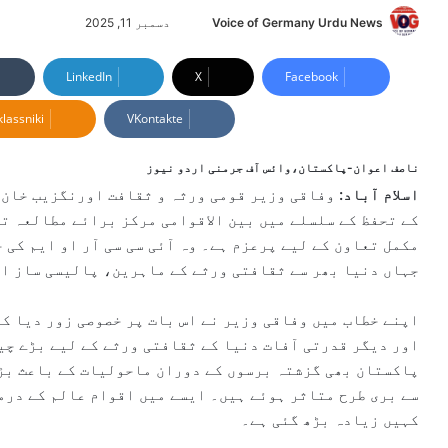
Voice of Germany Urdu News
S
دسمبر 11, 2025
e
n
LinkedIn
X
Facebook
d
lassniki
VKontakte
a
n
e
ناصف اعوان-پاکستان،وائس آف جرمنی اردو نیوز
m
اسلام آباد:
وفاقی وزیر قومی ورثہ و ثقافت اورنگزیب خان 
a
i
l
جہاں دنیا بھر سے ثقافتی ورثے کے ماہرین، پالیسی ساز ا
اپنے خطاب میں وفاقی وزیر نے اس بات پر خصوصی زور دیا ک
اور دیگر قدرتی آفات دنیا کے ثقافتی ورثے کے لیے بڑے چی
پاکستان بھی گزشتہ برسوں کے دوران ماحولیات کے باعث بڑ
سے بری طرح متاثر ہوئے ہیں۔ ایسے میں اقوام عالم کے درم
کہیں زیادہ بڑھ گئی ہے۔