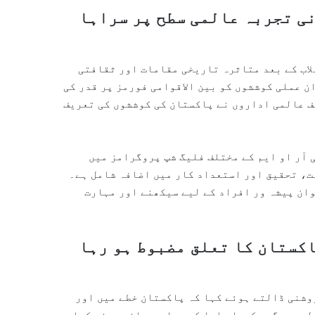
ی تجربہ عالمی سطح پر سراہا
 پاکستان نے 2022 کے تباہ کن سیلاب کے بعد متاثرہ تاریخی مقامات اور ثقافتی
ن عملی کوششوں کو بین الاقوامی فورمز پر قدر کی
لف عالمی اداروں نے پاکستان کی کوششوں کی تعریف
 آر او ایم کے مختلف فلیگ شپ پروگرامز میں
ت، تحقیق اور استعداد کار میں اضافہ شامل ہے۔
ان پیشہ ور افراد کے لیے سیکھنے اور مہارت
کستان کا تعلق مضبوط ہو رہا
وشنی ڈالتے ہوئے کہا کہ پاکستان خطے میں اور
لیے سرگرم کردار ادا کر رہا ہے۔ انہوں نے کہا