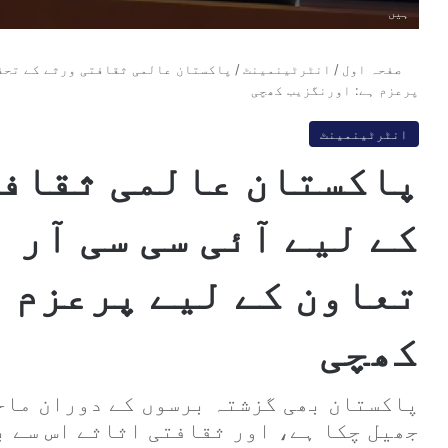
ہیں
صفحہ اول
/
انٹرٹینمینٹ
/
پاکستان عالمی ثقافتی ورثے کے تحفظ
پرعزم ہے: اورنگزیب کھچی
انٹرٹینمینٹ
پاکستان عالمی ثقافت
کے لیے آئی سی سی آر 
تعاون کے لیے پرعزم 
کھچی
پاکستان بھی گزشتہ برسوں کے دوران ماح
جھیل چکا ہے، اور ثقافتی اثاثے اس سے ب