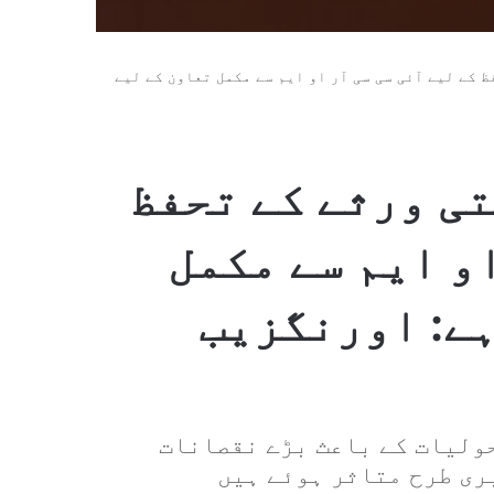
 کے لیے آئی سی سی آر او ایم سے مکمل تعاون کے لیے
ی ورثے کے تحفظ
او ایم سے مکمل
ہے: اورنگزیب
ولیات کے باعث بڑے نقصانات
ری طرح متاثر ہوئے ہیں