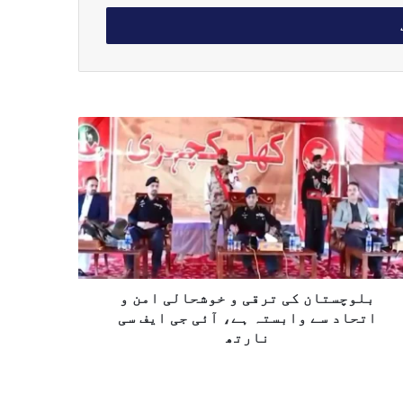
بلوچستان کی ترقی و خوشحالی امن و
اتحاد سے وابستہ ہے، آئی جی ایف سی
نارتھ