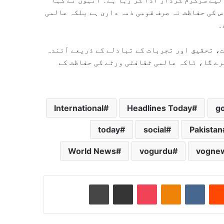
س کی حفاظت نہ صرف قومی ذمہ داری ہے بلکہ عالمی
۔
ت، تحقیق اور تجربات کے تبادلے کے ذریعے آئندہ
رے گا، تاکہ عالمی ثقافتی ورثے کی حفاظت کے
International
Headlines Today
g
today
social
Pakistan
World News
vogurdu
vogne
Reddit
VKontakte
Odnoklassniki
Pocket
ای میل کے ذریعے شیئر کریں
پرنٹ کریں