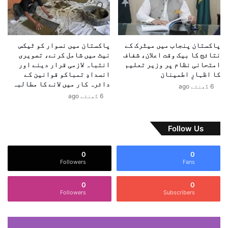
3
5
6
ا
پاکستان پنجاب میں میٹرک کے
پاکستان میں نسوار کو ٹیکس
ف
نتائج کا بیک وقت اعلان، شفاف
نیٹ میں شامل کرنے، تصویری
ر
امتحانی نظام پر وزیر تعلیم
انتباہ لازمی قرار دینے اور
ا
کا اظہارِ اطمینان
انسدادِ تمباکو قوانین کے
د
دائرہ کار میں لانے کا مطالبہ
6 گھنٹے ago
ک
6 گھنٹے ago
ے
س
ر
Follow Us
ق
ل
0
0
م
Followers
Fans
0
0
Followers
Subscribers