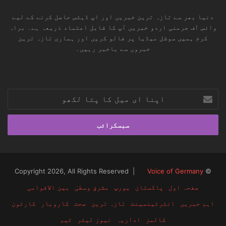
دنیا بھر سے تازہ ترین خبریں اور اپ ڈیٹس حاصل کرنے کے لیے
وائس آف جرمنی اردو خبریں آپ کا قابل اعتماد ذریعہ ہے۔ براہ
کرم ہمیں سوشل میڈیا پر فالو کریں اور ہماری تازہ ترین
خبروں سے باخبر رہیں۔
RSS
TikTok
Instagram
YouTube
LinkedIn
Facebook
X
اپنا
ای
میل
کا
پتا
لکھو
Voice of Germany
© Copyright 2026, All Rights Reserved |
صفحہ اول
پاکستان
یورپ
مشرق وسطیٰ
بین الاقوامی
اہم خبریں
انٹرٹینمینٹ
تازہ ترین
صحت
کاروبار
کارٹون
کالمز
اداریہ
نیوز لیٹر
ٹیم