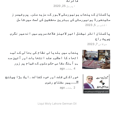
فائرنگ
اپریل 25, 2020
پاکستان کے پنجاب یونیورسٹی لاہور کے مزید سترہ پروفیسر ز
سٹینفورڈ یونیورسٹی کی بہترین محققین کی لسٹ میں شامل
اکتوبر 5, 2023
پاکستان انٹر نیشنل ائیر لائینز فلائٹ سروس میں اندھیر نگری
چوپٹ راج
جولائی 7, 2023
پنجاب میں بلدیاتی نظام کی بحالی کے لیے
اتحاد کا اجلاس، جلد انتخابات اور آئین سے
ہم آہنگ مقامی حکومتوں کے قیام پر زور
4 ہفتے ago
خوراک کی قلت اور خود کفالت ۔ایک بڑا چیلنج
!!……پیر مشتاق رضوی
2 ہفتے ago
Liqui Moly Lahore German Oil