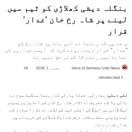
بنگلہ دیشی کھلاڑی کو ٹیم میں
لینے پر شاہ رخ خان ‘غدار‘
قرار
ی جے پی کے رہنما نے اسی بات پر شاہ رخ کو
"غدار" قرار دیتے ہوئے کہا کہ ایسے غداروں کو
بھارت میں رہنے کا کوئی حق نہیں ہے
Voice of Germany Urdu News
S
جنوری 1, 2026
39
e
3 minutes read
n
d
نئی دہلی:
بھارتیہ جنتا پارٹی کے رہنما سنگیت سوم نے
a
بالی وڈ کے معروف اداکار شاہ رخ خان کو انڈین پریمیئر
n
لیگ (آئی پی ایل) کی اپنی ٹیم کولکتہ نائٹ رائیڈرز کے
e
لیے پڑوسی ملک بنگلہ دیش کے ایک کھلاڑی کو خریدنے پر
m
غدار قرار دیا۔
a
آئی پی ایل ٹیموں کے لیے حال ہی میں کھلاڑیوں کی نیلامی
i