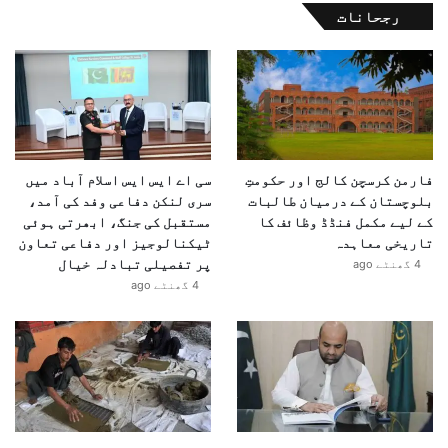
رجحانات
فارمن کرسچن کالج اور حکومتِ
سی اے ایس ایس اسلام آباد میں
بلوچستان کے درمیان طالبات
سری لنکن دفاعی وفد کی آمد،
کے لیے مکمل فنڈڈ وظائف کا
مستقبل کی جنگ، ابھرتی ہوئی
تاریخی معاہدہ
ٹیکنالوجیز اور دفاعی تعاون
پر تفصیلی تبادلہ خیال
4 گھنٹے ago
4 گھنٹے ago