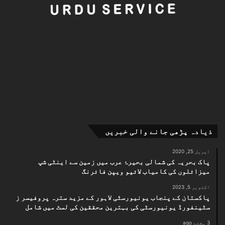
ذیادہ پڑھی جانے والی خبریں
اپریل 25, 2020
پاک بحریہ کی شمالی بحیرۂ عرب میں زمین سے اینٹی شپ
میزائلوں کی کامیاب لائیو ویپن فائرنگ
اکتوبر 5, 2023
پاکستان کے پنجاب یونیورسٹی لاہور کے مزید سترہ پروفیسر ز
سٹینفورڈ یونیورسٹی کی بہترین محققین کی لسٹ میں شامل
3 ہفتے ago