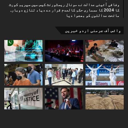
وفاقی آئینی عدالت نے مونال ریسٹورنٹ کیس میں سپریم کورٹ
کا 2024 کا مسماری حکم کالعدم قرار دے دیا، تنازع دوبارہ
ماتحت عدالتوں کو بھجوا دیا
وائس آف جرمنی اردو خبریں