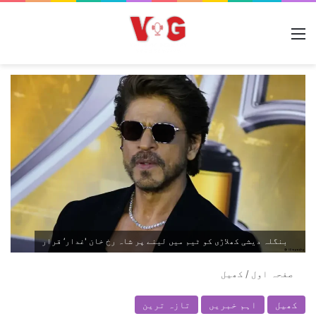
مینو
بنگلہ دیشی کھلاڑی کو ٹیم میں لینے پر شاہ رخ خان 'غدار‘ قرار
صفحہ اول
/
کھیل
کھیل
اہم خبریں
تازہ ترین