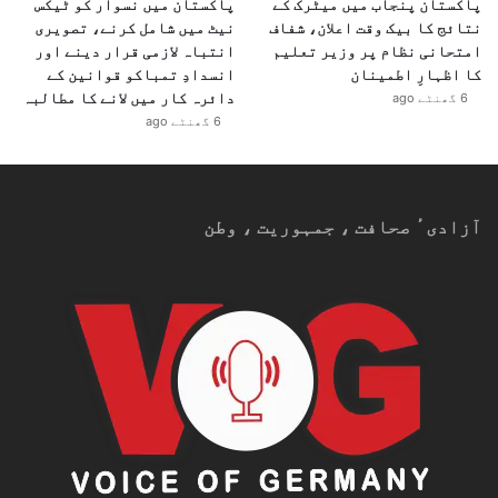
پاکستان پنجاب میں میٹرک کے
پاکستان میں نسوار کو ٹیکس
نتائج کا بیک وقت اعلان، شفاف
نیٹ میں شامل کرنے، تصویری
امتحانی نظام پر وزیر تعلیم
انتباہ لازمی قرار دینے اور
کا اظہارِ اطمینان
انسدادِ تمباکو قوانین کے
دائرہ کار میں لانے کا مطالبہ
6 گھنٹے ago
6 گھنٹے ago
آزادیٴ صحافت ، جمہوریت ، وطن