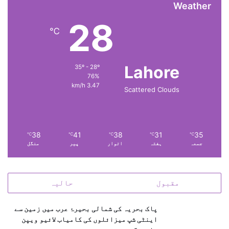
Weather
28
℃
Lahore
35º - 28º
76%
3.47 km/h
Scattered Clouds
38
41
38
31
35
℃
℃
℃
℃
℃
جمعہ
ہفتہ
اتوار
پیر
منگل
مقبول
حالیہ
پاک بحریہ کی شمالی بحیرۂ عرب میں زمین سے
اینٹی شپ میزائلوں کی کامیاب لائیو ویپن