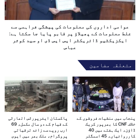
م
د
یٰ
ا
ب
ر
خ
و
عوامی اداروں کی معلومات کی پیشگی فراہمی سے
ا
ں
غلط معلومات کے پھیلاؤ پر قابو پایا جا سکتا ہے:
ر
ک
ایکزیکٹیو ڈائریکٹر ایس ایس ڈی او سید کوثر
ی
ی
عباس
ک
م
ا
ع
متعلقہ مضامین
ش
ل
ف
و
ی
م
ع
ا
ج
ت
ا
ک
ن
ی
ک
پ
ے
ی
پنجاب میں منشیات فروشوں کے
پاکستان ایئرپورٹس اتھارٹی
ب
خلاف CNF کا بھرپور کریک
کے قیام کے دو سال مکمل، 69
ش
ڈاؤن، ایک ہفتے میں 40
ارب روپے سے زائد ترقیاتی
ی
گ
کارروائیاں، 45 اسمگلر
پروگرام، ملک بھر میں ایوی
ا
ی