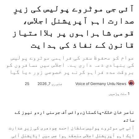
آئی جی موٹروے پولیس کی زیرِ
صدارت اہم آپریشنل اجلاس،
قومی شاہراہوں پر بلاامتیاز
قانون کے نفاذ کی ہدایت
عوام کو محفوظ سفر کی فراہمی موٹروے پولیس
کی بنیادی ذمہ داری ہے۔ اجلاس میں مسافروں کو
بروقت مدد فراہم کرنے پر خصوصی زور دیا گیا
Voice of Germany Urdu News
S
جنوری 7, 2026
25
e
1 منٹ پڑھیں
n
d
ناصر خان خٹک-پاکستان،وائس آف جرمنی اردو نیوز کے
a
ساتھ
n
آئی جی موٹروے پولیس سلطان احمد چودھری کی زیرِ صدارت
e
ایک اہم آپریشنل اجلاس منعقد ہوا جس میں ایڈیشنل آئی
m