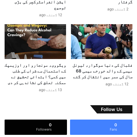
گرفتار
ایشن انفراسٹرکچر کی بڑی
ن
ف
توسیع
2 گھنٹے ago
پ
ر
12 گھنٹے ago
ر
ا
ش
ہ
د
م
ی
ی
د
س
ر
ے
د
غ
ع
ل
فٹبال کی دنیا سوگوار، لیونل
ویگووی، مونجارو اور اوزیمپک
م
ط
میسی کے والد خورخے میسی 68
کے استعمال سے شراب کی طلب
ل
م
سال کی عمر میں انتقال کر گئے
میں کمی؟ ابتدائی تحقیق نے
ع
ممکنہ تعلق کی نشاندہی کر دی
12 گھنٹے ago
ل
13 گھنٹے ago
و
م
ا
Follow Us
ت
ک
0
0
ے
Followers
Fans
پ