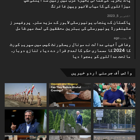
میزائلوں کی کامیاب لائیو ویپن فائرنگ
اکتوبر 5, 2023
پاکستان کے پنجاب یونیورسٹی لاہور کے مزید سترہ پروفیسر ز
سٹینفورڈ یونیورسٹی کی بہترین محققین کی لسٹ میں شامل
4 ہفتے ago
وفاقی آئینی عدالت نے مونال ریسٹورنٹ کیس میں سپریم کورٹ
کا 2024 کا مسماری حکم کالعدم قرار دے دیا، تنازع دوبارہ
ماتحت عدالتوں کو بھجوا دیا
وائس آف جرمنی اردو خبریں