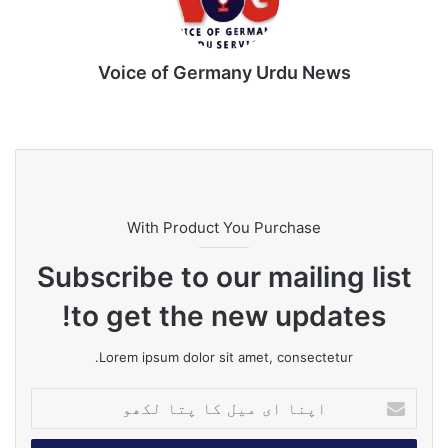
Voice of Germany Urdu News
Tik
Ins
Yo
Lin
Fa
We
To
tag
uT
ke
ce
bsi
k
ra
ub
dIn
bo
te
m
e
ok
With Product You Purchase
Subscribe to our mailing list
to get the new updates!
Lorem ipsum dolor sit amet, consectetur.
ا
پ
ن