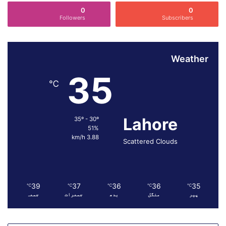
ھ
0
0
ی
Followers
Subscribers
ل
ا
ؤ
پ
Weather
ر
35
ق
℃
ا
ب
و
Lahore
35º - 30º
پ
51%
ا
3.88 km/h
ی
Scattered Clouds
ا
ج
ا
س
39
37
36
36
35
℃
℃
℃
℃
℃
ک
پیر
منگل
بدھ
جمعرات
جمعہ
ت
ا
ہ