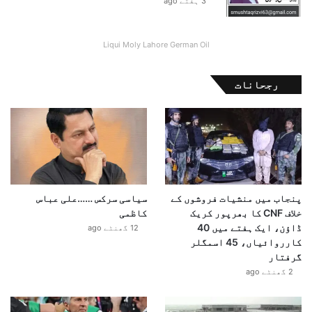
3 ہفتے ago
س
ا
ی
Liqui Moly Lahore German Oil
س
ڈ
ی
رجحانات
ا
و
س
ی
د
ک
و
پنجاب میں منشیات فروشوں کے
سیاسی سرکس ……علی عباس
ث
خلاف CNF کا بھرپور کریک
کاظمی
ر
ڈاؤن، ایک ہفتے میں 40
ع
12 گھنٹے ago
کارروائیاں، 45 اسمگلر
ب
گرفتار
ا
س
2 گھنٹے ago