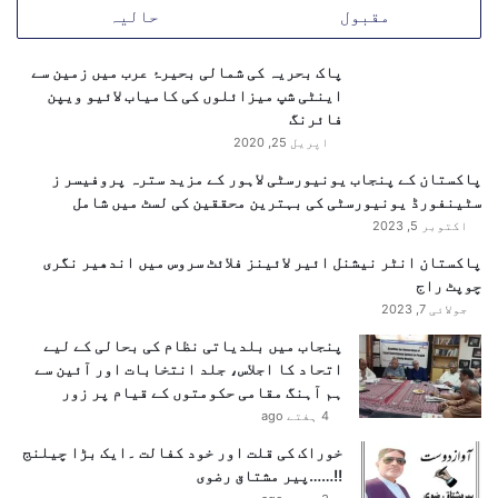
مقبول
حالیہ
ے
:
ا
پاک بحریہ کی شمالی بحیرۂ عرب میں زمین سے
ی
اینٹی شپ میزائلوں کی کامیاب لائیو ویپن
ک
فائرنگ
ز
اپریل 25, 2020
ی
پاکستان کے پنجاب یونیورسٹی لاہور کے مزید سترہ پروفیسر ز
ک
سٹینفورڈ یونیورسٹی کی بہترین محققین کی لسٹ میں شامل
ٹ
اکتوبر 5, 2023
ی
و
پاکستان انٹر نیشنل ائیر لائینز فلائٹ سروس میں اندھیر نگری
ڈ
چوپٹ راج
ا
جولائی 7, 2023
ئ
پنجاب میں بلدیاتی نظام کی بحالی کے لیے
ر
اتحاد کا اجلاس، جلد انتخابات اور آئین سے
ی
ہم آہنگ مقامی حکومتوں کے قیام پر زور
ک
4 ہفتے ago
ٹ
ر
خوراک کی قلت اور خود کفالت ۔ایک بڑا چیلنج
ا
!!……پیر مشتاق رضوی
ی