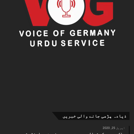
ذیادہ پڑھی جانے والی خبریں
اپریل 25, 2020
پاک بحریہ کی شمالی بحیرۂ عرب میں زمین سے اینٹی شپ