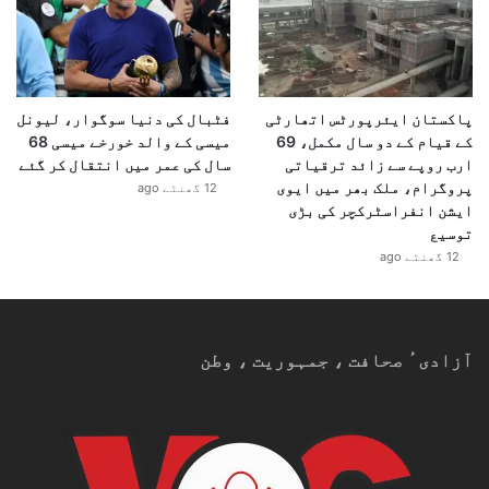
پاکستان ایئرپورٹس اتھارٹی
فٹبال کی دنیا سوگوار، لیونل
کے قیام کے دو سال مکمل، 69
میسی کے والد خورخے میسی 68
ارب روپے سے زائد ترقیاتی
سال کی عمر میں انتقال کر گئے
پروگرام، ملک بھر میں ایوی
12 گھنٹے ago
ایشن انفراسٹرکچر کی بڑی
توسیع
12 گھنٹے ago
آزادیٴ صحافت ، جمہوریت ، وطن