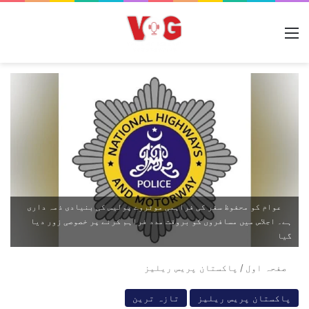
مینو
عوام کو محفوظ سفر کی فراہمی موٹروے پولیس کی بنیادی ذمہ داری
ہے۔ اجلاس میں مسافروں کو بروقت مدد فراہم کرنے پر خصوصی زور دیا
گیا
صفحہ اول
/
پاکستان پریس ریلیز
پاکستان پریس ریلیز
تازہ ترین