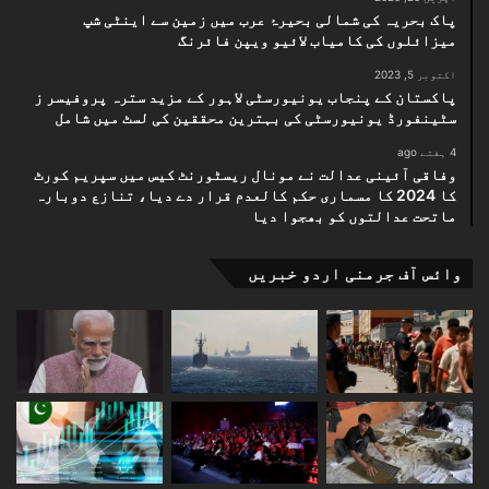
پاک بحریہ کی شمالی بحیرۂ عرب میں زمین سے اینٹی شپ
میزائلوں کی کامیاب لائیو ویپن فائرنگ
اکتوبر 5, 2023
پاکستان کے پنجاب یونیورسٹی لاہور کے مزید سترہ پروفیسر ز
سٹینفورڈ یونیورسٹی کی بہترین محققین کی لسٹ میں شامل
4 ہفتے ago
وفاقی آئینی عدالت نے مونال ریسٹورنٹ کیس میں سپریم کورٹ
کا 2024 کا مسماری حکم کالعدم قرار دے دیا، تنازع دوبارہ
ماتحت عدالتوں کو بھجوا دیا
وائس آف جرمنی اردو خبریں