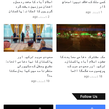
کسی ملک کے خلاف نہیں: اسحاق
اسلام آباد کا سخت ردعمل،
ہ
ن
ڈار
افغان سرزمین دہشت گرد
،
د
گروہوں کا ٹھکانہ: پاکستان
آ
1 گھنٹہ ago
ف
2 گھنٹے ago
پ
ا
ر
ع
ی
ی
ش
ت
ن
ع
ل
ا
ت
و
ی
ن
مکہ مشترکہ دفاعی معاہدے کا
سعودی عرب، ترکیہ اور
ا
م
جشن، اسلام آباد پاکستان،
پاکستان کا نیا دفاعی اتحاد:
ر
ی
ترکیہ اور سعودی عرب کے
مشرقِ وسطیٰ کے سکیورٹی
ی
ں
پرچموں سے جگمگا اٹھا
منظرنامے میں کیا بدل سکتا
و
ب
ہے؟
18 گھنٹے ago
ں
ڑ
19 گھنٹے ago
،
ی
ج
پ
د
ی
Follow Us
ی
ش
د
ر
0
0
ت