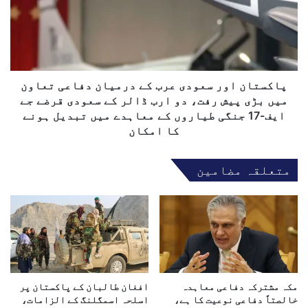
ن
ت
ی
ا
ر
ن
ک
ا
ا
و
ل
ر
پاکستان اور سعودی عرب کے درمیان دفاعی تعاون
ا
س
میں بڑی پیش رفت، دو ارب ڈالر کے سعودی قرضے جے
ہ
ع
ایف-17 جنگی طیاروں کے معاہدے میں تبدیل ہونے
و
و
کا امکان
ر
د
گ
ی
ی
متعلقہ مضامین
ع
ر
ر
ی
ب
ژ
ک
ن
ے
ک
د
ا
ر
د
م
و
ی
مکہ مشترکہ دفاعی معاہدہ
افغان طالبان کے پاکستان پر
ر
خالصتاً دفاعی نوعیت کا ہے،
اسلحہ اسمگلنگ کے الزامات،
ا