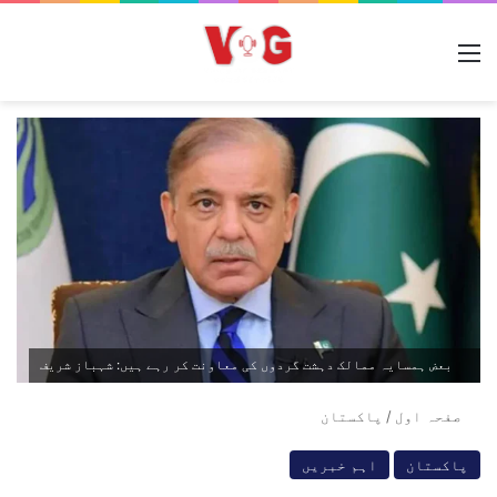
مینو
بعض ہمسایہ ممالک دہشت گردوں کی معاونت کر رہے ہیں: شہباز شریف
صفحہ اول
/
پاکستان
پاکستان
اہم خبریں