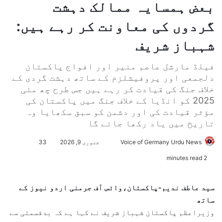
بعض ہمسایہ ممالک دہشت
گردوں کی معاونت کر رہے ہیں:
شہباز شریف
فیلڈ مارشل عاصم منیر اور افواج پاکستان
دلجمعی اور پروفیشلزم کے ساتھ دہشت گردی کے
خلاف جنگ کی قیادت کر رہے ہیں جس طرح چھ مئی
2025 کو انڈیا کے خلاف جنگ میں پاکستان کی
مؤثر قیادت کی اور دشمن کو سبق سکھایا وہ
تاریخ میں یاد رکھا جائے گا
Voice of Germany Urdu News
S
جنوری 9, 2026
33
e
2 minutes read
n
d
سید عاطف ندیم-پاکستان،وائس آف جرمنی اردو نیوز کے
a
ساتھ
n
وزیراعظم پاکستان شہباز شریف نے کہا ہے کہ بدقسمتی سے
e