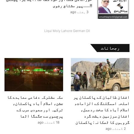
م
!!……پیر مشتاق رضوی
ع
3 ہفتے ago
ا
ہ
د
Liqui Moly Lahore German Oil
ے
م
ی
رجحانات
ں
ت
ب
د
ی
ل
ہ
افغان طالبان کے پاکستان پر
مکہ مشترکہ دفاعی معاہدے کا
و
اسلحہ اسمگلنگ کے الزامات،
جشن، اسلام آباد پاکستان،
ن
اسلام آباد کا سخت ردعمل،
ترکیہ اور سعودی عرب کے
ے
افغان سرزمین دہشت گرد
پرچموں سے جگمگا اٹھا
ک
گروہوں کا ٹھکانہ: پاکستان
ا
18 گھنٹے ago
ا
2 گھنٹے ago