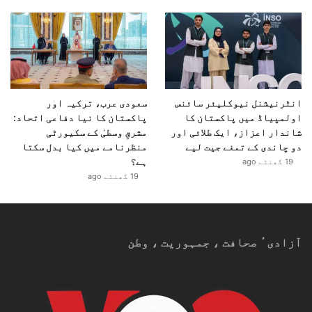
م
ک
ا
ن
انٹرنیشنل نیوکلیئر سائنس
سعودی عرب، ترکیہ اور
اولمپیاڈ میں پاکستان کا
پاکستان کا نیا دفاعی اتحاد:
شاندار اعزاز، ایک طلائی اور
مشرقِ وسطیٰ کے سکیورٹی
دو چاندی کے تمغے جیت لیے
منظرنامے میں کیا بدل سکتا
ہے؟
19 گھنٹے ago
19 گھنٹے ago
آزادیٴ صحافت ، جمہوریت ، وطن