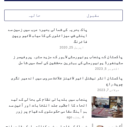
م
ے
ک
ج
مقبول
حالیہ
ا
ے
ا
ا
ع
ی
پاک بحریہ کی شمالی بحیرۂ عرب میں زمین سے
ا
ف
اینٹی شپ میزائلوں کی کامیاب لائیو ویپن
د
-
فائرنگ
ہ
1
اپریل 25, 2020
7
پاکستان کے پنجاب یونیورسٹی لاہور کے مزید سترہ پروفیسر ز
ج
سٹینفورڈ یونیورسٹی کی بہترین محققین کی لسٹ میں شامل
ن
اکتوبر 5, 2023
گ
ی
پاکستان انٹر نیشنل ائیر لائینز فلائٹ سروس میں اندھیر نگری
ط
چوپٹ راج
ی
جولائی 7, 2023
ا
پنجاب میں بلدیاتی نظام کی بحالی کے لیے
ر
اتحاد کا اجلاس، جلد انتخابات اور آئین سے
و
ہم آہنگ مقامی حکومتوں کے قیام پر زور
ں
4 ہفتے ago
ک
ے
خوراک کی قلت اور خود کفالت ۔ایک بڑا چیلنج