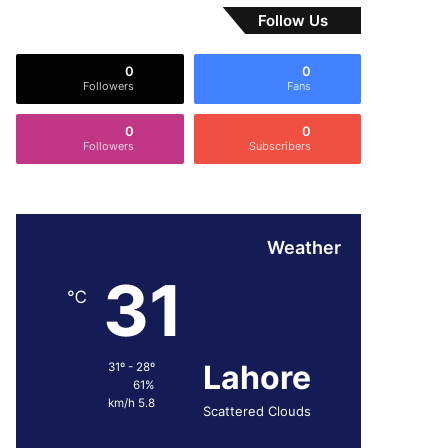
Follow Us
0
0
Followers
Fans
0
0
Followers
Subscribers
Weather
31
℃
Lahore
31º - 28º
61%
5.8 km/h
Scattered Clouds