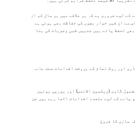
ہم کرتی ہیں۔
کے لیے ضروری ہے کہ ہر علاقے میں ہر سال کم از
 اس سے ان شیر خوار بچوں کی حفاظت بھی ہوتی ہے
بھی تحفظ پاتے ہیں جنہیں طبی وجوہات کی بنا
اری اور روک تھام کے بروقت اقدامات صحت عامہ
شمول گاوی (ویکسین الائنس) اور یورپی یونین
و پانے کے لیے متعدد اقدامات اٹھا رہے ہیں جن
ہ سازی کا فروغ