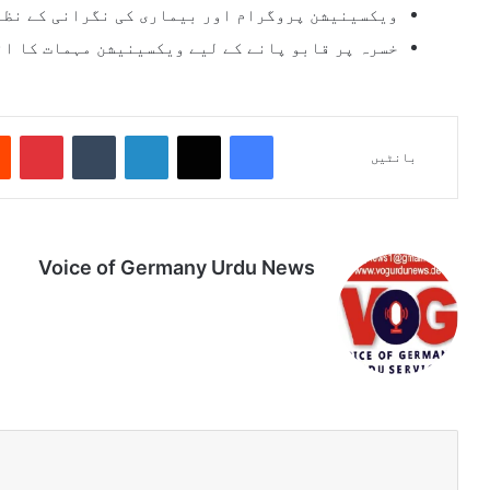
ویکسینیشن پروگرام اور بیماری کی نگرانی کے نظا
خسرہ پر قابو پانے کے لیے ویکسینیشن مہمات کا ا
Pinterest
Tumblr
LinkedIn
X
Facebook
بانٹیں
Voice of Germany Urdu News
Tik
Ins
Yo
Lin
Fa
We
To
tag
uT
ke
ce
bsi
k
ra
ub
dIn
bo
te
m
e
ok