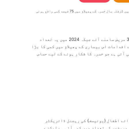
عالمی ادارہ صحت (ڈبلیو ایچ او) نے بتایا ہے کہ یورپ اور وسطی ایشیا میں گزشتہ سال خسرہ کے پھیلاؤ میں 75 فیصد کمی واقع ہوئی
گزشتہ سال دونوں خطوں کے 53 ممالک میں خسرہ کے 33,998 مریض سامنے آئے جبکہ 2024 میں یہ تعداد
 کے اقدامات اس بیماری کے پھیلاؤ میں کمی کا بڑا
 آئی ہے جو خسرہ کا شکار ہونے کے لیے حساس
ائے اطفال (یونیسف) کی ریجنل ڈائریکٹر
مریضوں کی تعداد میں کمی آئی ہے لیکن وہ