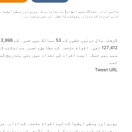
n
e
تاہم اس وبا کے دوبارہ پھیلنے کا خطرہ اب بھی موجود ہے۔
m
a
i
l
127,412 تھی۔ اقوام متحدہ کے مطابق، خسرہ سے نمٹنے
سبب ہیں جبکہ ایسے افراد کی تعداد میں بھی بتدریج کمی
تھے۔
Tweet URL
یورپ اور وسطی ایشیا کے لیے اقوام متحدہ کے ادارہ بر
ریجینا ڈی ڈومینیکس نے کہا ہے کہ اگرچہ اس بیماری کے 