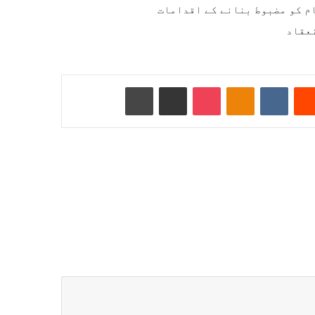
م کو مضبوط بنانے کے اقدامات
نعقاد
Reddit
VKontakte
Odnoklassniki
Pocket
ای میل کے ذریعے شیئر کریں
پرنٹ کریں