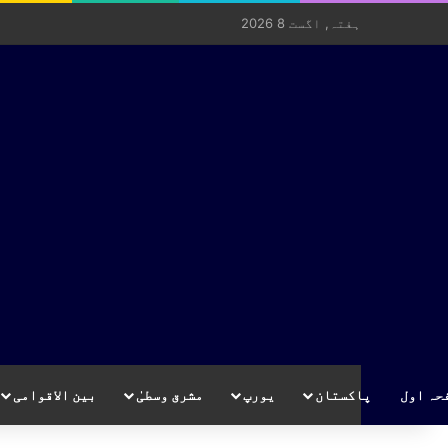
ہفتہ, اگست 8 2026
حہ اول
پاکستان
یورپ
مشرق وسطیٰ
بین الاقوامی