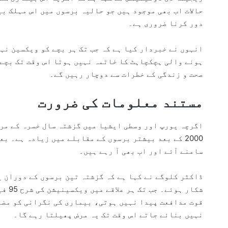
حالات اب بھی موجود ہیں جو حالیہ برسوں میں اس مہلک ب
دور کرنا ضروری ہے۔
انہوں نے خبردار کیا ہے کہ جب تک ہر بچے کو ویکسین نہی
ہونے والی ہچکچاہٹ کا خاتمہ نہیں ہوتا اس وقت تک بچے
صحت و زندگی کے خطرات سے دوچار رہیں گے۔
مستند معلومات کی ضرورت
اگرچہ یورپ اور وسطی ایشیا میں گزشتہ سال خسرہ کے مری
سامنے آئے اور اب بھی آ رہے ہیں۔
ڈاکٹر کلوگے نے کہا ہے کہ گزشتہ تین برسوں کے دوران ی
شکار 
قوت مدافعت پیدا نہیں ہوتی، بیماری کی نگرانی کو مضب
نہیں بنائے جاتے اس وقت تک یہ مرض پھیلتا رہے گا۔