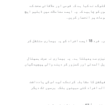
لوگے نے کہا ہے کہ قومی اور علاقائی صحت کے
ں کو چاہیے کہ وہ ایسے معاملات میں ڈبلیو ایچ
ومات پر انحصار کریں۔
خسرہ دنیا کا ایک انتہائی متعدی وائرس ہے جس سے متاثرہ فرد 18 ایسے افراد کو یہ بیماری منتقل کر
ابلے میں تقریباً 12 گنا زیادہ تیزی سے پھیلتا ہے۔ یہ بیماری نہ صرف ہسپتال
یل المدتی اور کمزور کر دینے والی پیچیدگیاں
یکشن کا مقابلہ کرنےکے لیے اس کی یادداشت
الے افراد کئی مہینوں بلکہ برسوں تک دیگر