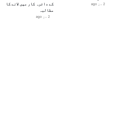
کے دائرہ کار میں لانے کا
2 دن ago
مطالبہ
2 دن ago