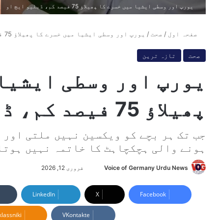
یورپ اور وسطی ایشیا میں خسرے کا پھیلاؤ 75 فیصد کم، ڈبلیو ایچ او
صفحہ اول
/
صحت
/
یورپ اور وسطی ایشیا میں خسرے کا پھیلاؤ 75 فیصد کم، ڈبلیو ایچ او
صحت
تازہ ترین
یورپ اور وسطی ایشیا
پھیلاؤ 75 فیصد کم، ڈبلیو ایچ او
جب تک ہر بچے کو ویکسین نہیں ملتی اور غ
ہونے والی ہچکچاہٹ کا خاتمہ نہیں ہوتا
Voice of Germany Urdu News
S
فروری 12, 2026
e
n
LinkedIn
X
Facebook
d
lassniki
VKontakte
a