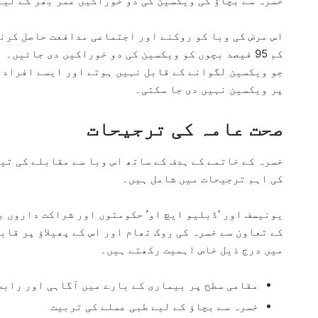
خسرہ سے بچاؤ کی ویکسین کی دو خوراکیں عمر بھر کے لیے تقریباً 97 فیصد تحفظ فرا
اس مرض کی وبا کو روکنے اور اجتماعی مدافعت حاصل کرنے 
کم 95 فیصد بچوں کو ویکسین کی دو خوراکیں دی جائیں۔
جو ویکسین لگوانے کے قابل نہیں ہوتے اور ایسے افراد 
پر ویکسین نہیں دی جا سکتی۔
صحت عامہ کی ترجیحات
خسرہ کے خاتمے کے ہدف کے ساتھ اس وبا سے مقابلے کی تی
کی اہم ترجیحات میں شامل ہیں۔
یونیسف اور ‘ڈبلیو ایچ او’ حکومتوں اور شراکت داروں ب
کے تعاون سے خسرہ کی روک تھام اور اس کے پھیلاؤ پر قاب
میں درج ذیل خاص اہمیت رکھتے ہیں۔
مقامی سطح پر بیماری کے بارے میں آگاہی اور رابط
خسرہ سے بچاؤ کے لیے طبی عملے کی تربیت