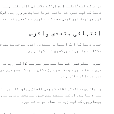
یورپ کے لیے ‘ڈبلیو ایچ او’ کے علاقائی ڈائریکٹر ہینز ک
تحفظ کے لیے خسرہ کا خاتمہ کرنا نہایت ضروری ہے۔ لوگو
او، یونیسف اور قومی صحت کے اداروں سے تصدیق شدہ معل
انتہائی متعدی وائرس
سکتا ہے جنہوں نے ویکسین نہ لگوائی ہو۔
خسرہ انفلوئنزا کے مق
میں داخلے اور موت کا سبب بن سکتی ہے بلکہ جسم میں طو
بھی پیدا کر سکتی ہے۔
یہ وائرس مدافعتی نظام کو بھی نقصان پہنچاتا اور انف
مٹا دیتا ہے۔ اس کے نتیجے میں خسرہ سے صحت یاب ہونے و
بیماریوں کے لیے زیادہ حساس ہو جاتے ہیں۔