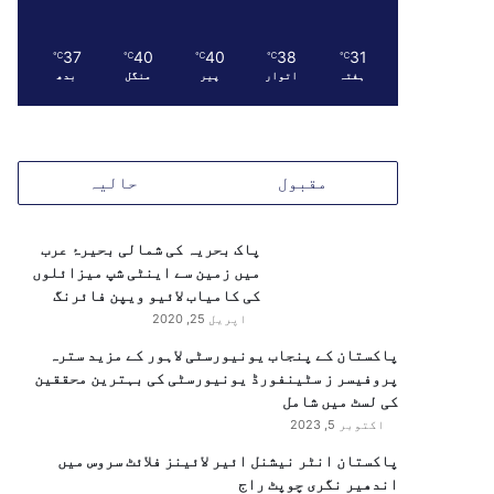
37
40
40
38
31
℃
℃
℃
℃
℃
ہفتہ
اتوار
پیر
منگل
بدھ
مقبول
حالیہ
پاک بحریہ کی شمالی بحیرۂ عرب
میں زمین سے اینٹی شپ میزائلوں
کی کامیاب لائیو ویپن فائرنگ
اپریل 25, 2020
پاکستان کے پنجاب یونیورسٹی لاہور کے مزید سترہ
پروفیسر ز سٹینفورڈ یونیورسٹی کی بہترین محققین
کی لسٹ میں شامل
اکتوبر 5, 2023
پاکستان انٹر نیشنل ائیر لائینز فلائٹ سروس میں
اندھیر نگری چوپٹ راج