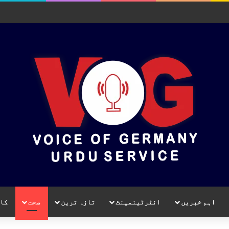
اہم خبریں
انٹرٹینمینٹ
تازہ ترین
صحت
کا