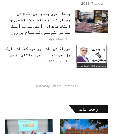
جولائی 7, 2023
پنجاب میں بلدیاتی نظام کی
بحالی کے لیے اتحاد کا اجلاس، جلد
انتخابات اور آئین سے ہم آہنگ
مقامی حکومتوں کے قیام پر زور
4 ہفتے ago
خوراک کی قلت اور خود کفالت ۔ایک
بڑا چیلنج !!……پیر مشتاق رضوی
3 ہفتے ago
Liqui Moly Lahore German Oil
رجحانات