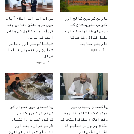
فارمن کرسچن کالج اور
سی اے ایس ایس اسلام آباد
حکومتِ بلوچستان کے
میں سری لنکن دفاعی وفد
درمیان طالبات کے لیے
کی آمد، مستقبل کی جنگ،
مکمل فنڈڈ وظائف کا
ابھرتی ہوئی
تاریخی معاہدہ
ٹیکنالوجیز اور دفاعی
تعاون پر تفصیلی تبادلہ
1 دن ago
خیال
1 دن ago
پاکستان پنجاب میں
پاکستان میں نسوار کو
میٹرک کے نتائج کا بیک
ٹیکس نیٹ میں شامل
وقت اعلان، شفاف امتحانی
کرنے، تصویری انتباہ
نظام پر وزیر تعلیم کا
لازمی قرار دینے اور
اظہارِ اطمینان
انسدادِ تمباکو قوانین