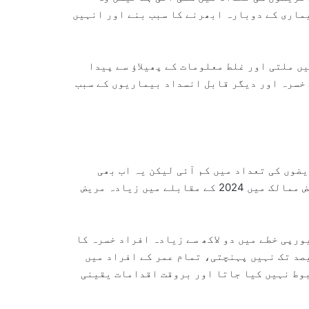
یماری کے دوبارہ ابھرنے کا سبب بنے اور انہیں
ں ملتی اور غلط معلومات کے پھیلاؤ سے پیدا
 خسرہ اور دیگر قابل انسداد بیماریوں کے سبب
ضوں کی تعداد میں کم آئی لیکن یہ اب بھی
2000 کے بعد بیشتر برسوں کے مقابلے میں زیادہ ہے۔ بعض ممالک میں 2024 کے مقابلے میں زیادہ مریض
ورپی خطے میں دو لاکھ سے زیادہ افراد خسرہ کا
ہوئے۔ جب تک ہر علاقے میں ویکسینیشن کی شرح 95 فیصد تک نہیں پہنچتی، تمام عمر کے افراد میں
وط نہیں کیا جاتا اور بروقت اقدامات یقینی