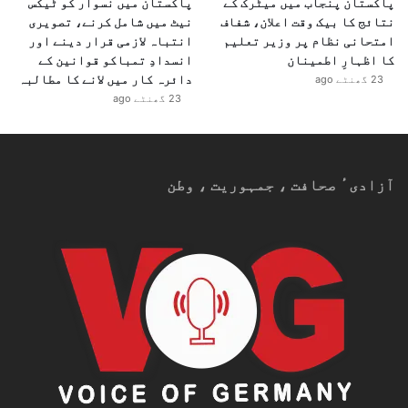
پاکستان پنجاب میں میٹرک کے
پاکستان میں نسوار کو ٹیکس
نتائج کا بیک وقت اعلان، شفاف
نیٹ میں شامل کرنے، تصویری
امتحانی نظام پر وزیر تعلیم
انتباہ لازمی قرار دینے اور
کا اظہارِ اطمینان
انسدادِ تمباکو قوانین کے
دائرہ کار میں لانے کا مطالبہ
23 گھنٹے ago
23 گھنٹے ago
آزادیٴ صحافت ، جمہوریت ، وطن