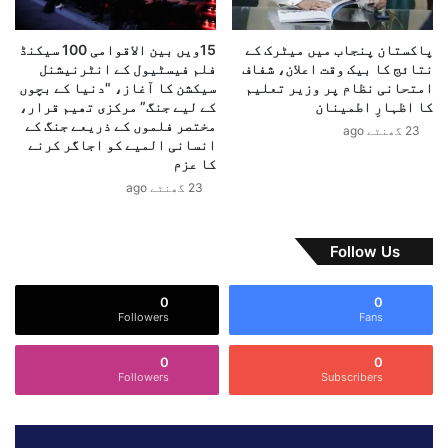
ی
م
پاکستان پنجاب میں میٹرک کے
15ویں بین الاقوامی 100 سیکنڈ
ن
نتائج کا بیک وقت اعلان، شفاف
فلم فیسٹیول کے انٹرنیشنل
ص
امتحانی نظام پر وزیر تعلیم
سیکشن کا آغاز، "دنیا کے بچوں
و
کا اظہارِ اطمینان
کے لیے جنگ” مرکزی تھیم قرار،
ب
مختصر فلموں کے ذریعے جنگ کے
23 گھنٹے ago
انسانی المیے کو اجاگر کرنے
و
کا عزم
ں
ک
23 گھنٹے ago
ا
ا
ع
Follow Us
ل
ا
0
0
ن
Followers
Fans
0
0
Followers
Subscribers