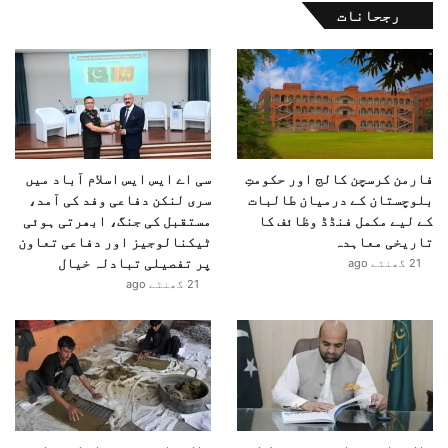
رجحانات
فارمن کرسچن کالج اور حکومتِ
سی اے ایس ایس اسلام آباد میں
بلوچستان کے درمیان طالبات
سری لنکن دفاعی وفد کی آمد،
کے لیے مکمل فنڈڈ وظائف کا
مستقبل کی جنگ، ابھرتی ہوئی
تاریخی معاہدہ
ٹیکنالوجیز اور دفاعی تعاون
پر تفصیلی تبادلہ خیال
21 گھنٹے ago
21 گھنٹے ago