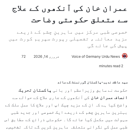
عمران خان کی آنکھوں کے علاج
سے متعلق حکومتی وضاحت
خصوصی طبی مرکز میں ماہرینِ چشم کے ذریعے
مزید معائنہ، تفصیلی رپورٹ سپریم کورٹ میں
پیش کی جائے گی
Voice of Germany Urdu News
S
فروری 14, 2026
72
e
2 minutes read
n
d
سید عاطف ندیم-پاکستان گورنمنٹ کے ساتھ
a
حکومت نے سابق وزیراعظم اور بانی
پاکستان تحریک
n
انصاف
عمران خان
کی آنکھوں کے جاری علاج کے حوالے سے
e
واضح کیا ہے کہ ان کے مزید چیک اپ اور علاج کا عمل ملک کے
m
بہترین ماہرینِ چشم کے ذریعے ایک خصوصی اور جدید طبی
a
سہولت میں مکمل کیا جائے گا۔ حکومتی ذرائع کے مطابق اس
i
طبی عمل کی نگرانی متعلقہ ماہرین کریں گے تاکہ تشخیص،
l