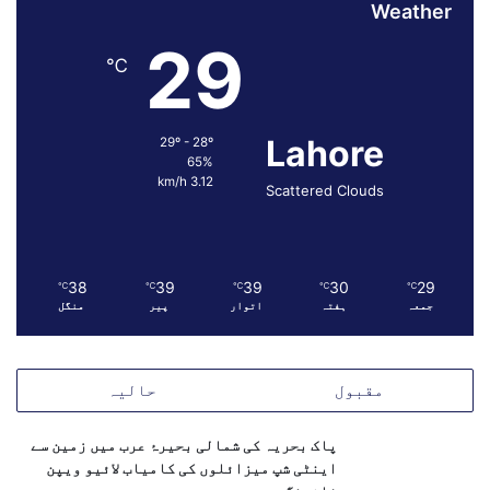
Weather
29
℃
Lahore
29º - 28º
65%
3.12 km/h
Scattered Clouds
38
39
39
30
29
℃
℃
℃
℃
℃
جمعہ
ہفتہ
اتوار
پیر
منگل
مقبول
حالیہ
پاک بحریہ کی شمالی بحیرۂ عرب میں زمین سے
اینٹی شپ میزائلوں کی کامیاب لائیو ویپن