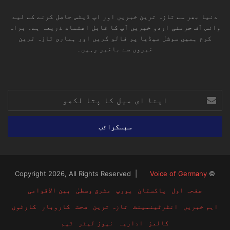
دنیا بھر سے تازہ ترین خبریں اور اپ ڈیٹس حاصل کرنے کے لیے
وائس آف جرمنی اردو خبریں آپ کا قابل اعتماد ذریعہ ہے۔ براہ
کرم ہمیں سوشل میڈیا پر فالو کریں اور ہماری تازہ ترین
خبروں سے باخبر رہیں۔
RSS
TikTok
Instagram
YouTube
LinkedIn
Facebook
X
اپنا
ای
میل
کا
پتا
لکھو
Voice of Germany
© Copyright 2026, All Rights Reserved |
صفحہ اول
پاکستان
یورپ
مشرق وسطیٰ
بین الاقوامی
اہم خبریں
انٹرٹینمینٹ
تازہ ترین
صحت
کاروبار
کارٹون
کالمز
اداریہ
نیوز لیٹر
ٹیم