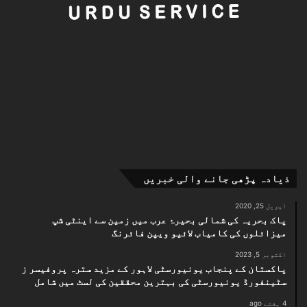
ذیادہ پڑھی جانے والی خبریں
اپریل 25, 2020
پاک بحریہ کی شمالی بحیرۂ عرب میں زمین سے اینٹی شپ
میزائلوں کی کامیاب لائیو ویپن فائرنگ
اکتوبر 5, 2023
پاکستان کے پنجاب یونیورسٹی لاہور کے مزید سترہ پروفیسر ز
سٹینفورڈ یونیورسٹی کی بہترین محققین کی لسٹ میں شامل
4 ہفتے ago