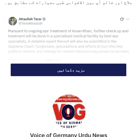
علاج اور فالو اَپ بین الاقوامی طبی معیارات کے مطابق ہو۔
مزید دکھائیں
حکام کا کہنا ہے کہ عمران خان کی صحت سے متعلق تمام
اقدامات قواعد و ضوابط کے تحت کیے جا رہے ہیں اور علاج
کے ہر مرحلے کو باقاعدہ دستاویزی شکل دی جا رہی ہے۔
اسی تناظر میں ان کے علاج اور طبی معائنے سے متعلق ایک
تفصیلی رپورٹ
سپریم کورٹ آف پاکستان
میں بھی پیش کی
جائے گی تاکہ عدالتِ عظمیٰ کو علاج کی نوعیت، پیش رفت اور
آئندہ لائحۂ عمل سے مکمل طور پر آگاہ رکھا جا سکے۔
Voice of Germany Urdu News