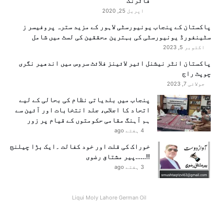
فائرنگ
اپریل 25, 2020
پاکستان کے پنجاب یونیورسٹی لاہور کے مزید سترہ پروفیسر ز
سٹینفورڈ یونیورسٹی کی بہترین محققین کی لسٹ میں شامل
اکتوبر 5, 2023
پاکستان انٹر نیشنل ائیر لائینز فلائٹ سروس میں اندھیر نگری
چوپٹ راج
جولائی 7, 2023
پنجاب میں بلدیاتی نظام کی بحالی کے لیے
اتحاد کا اجلاس، جلد انتخابات اور آئین سے
ہم آہنگ مقامی حکومتوں کے قیام پر زور
4 ہفتے ago
خوراک کی قلت اور خود کفالت ۔ایک بڑا چیلنج
!!……پیر مشتاق رضوی
3 ہفتے ago
Liqui Moly Lahore German Oil