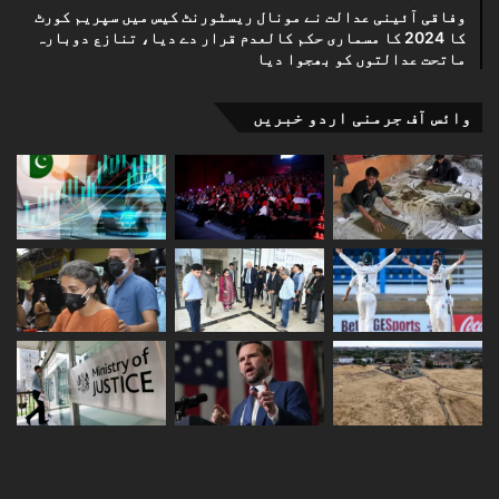
وفاقی آئینی عدالت نے مونال ریسٹورنٹ کیس میں سپریم کورٹ
کا 2024 کا مسماری حکم کالعدم قرار دے دیا، تنازع دوبارہ
ماتحت عدالتوں کو بھجوا دیا
وائس آف جرمنی اردو خبریں