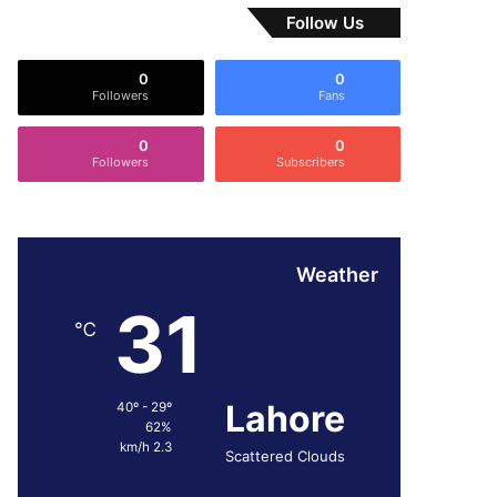
Follow Us
0
0
Followers
Fans
0
0
Followers
Subscribers
Weather
31
℃
Lahore
40º - 29º
62%
2.3 km/h
Scattered Clouds