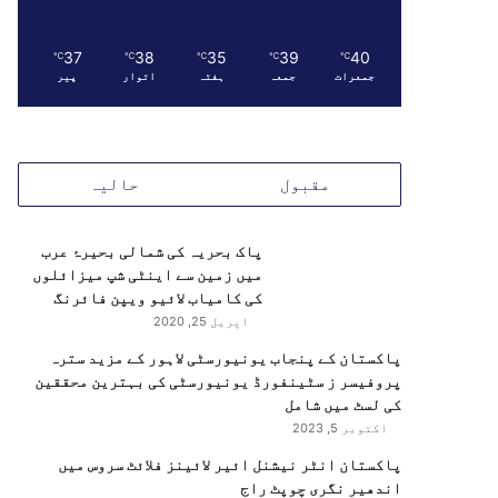
37
38
35
39
40
℃
℃
℃
℃
℃
جمعرات
جمعہ
ہفتہ
اتوار
پیر
مقبول
حالیہ
پاک بحریہ کی شمالی بحیرۂ عرب
میں زمین سے اینٹی شپ میزائلوں
کی کامیاب لائیو ویپن فائرنگ
اپریل 25, 2020
پاکستان کے پنجاب یونیورسٹی لاہور کے مزید سترہ
پروفیسر ز سٹینفورڈ یونیورسٹی کی بہترین محققین
کی لسٹ میں شامل
اکتوبر 5, 2023
پاکستان انٹر نیشنل ائیر لائینز فلائٹ سروس میں
اندھیر نگری چوپٹ راج