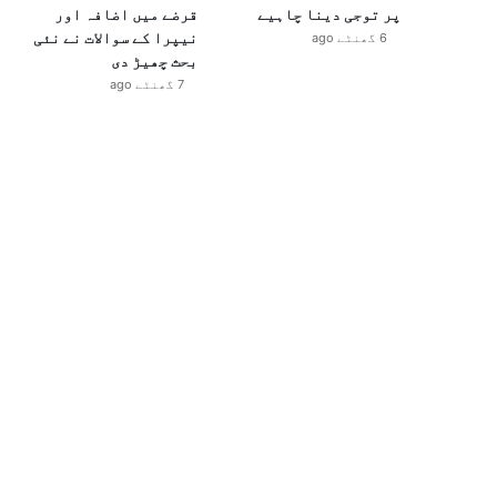
پر توجی دینا چاہیے
قرضے میں اضافہ اور
نیپرا کے سوالات نے نئی
6 گھنٹے ago
بحث چھیڑ دی
7 گھنٹے ago