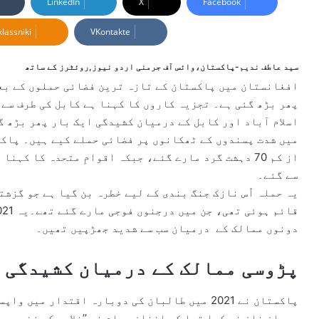
LinkedIn
X
Facebook
d
lassniki
VKontakte
a
n
e
سید عاطف ندیم-پاکستان،وائس آف جرمنی اردو نیوز,
روئٹرز کے ساتھ
m
افغانستان میں پاکستان کے تازہ ترین فضائی حملوں کے بعد
a
پھر بڑھ گئی ہے۔ تجزیہ کاروں کا کہنا ہے کابل کی طرف سے 
i
اسلام آباد اور کابل کے درمیان کشیدگی ایک بار پھر بڑھ 
l
میں شدت پسندوں کے ٹھکانوں پر فضائی حملے کیے ہیں۔ پاک
سے گئے۔
یہ حملہ اُس نازک جنگ بندی کے لیے خطرہ بن گیا ہے جو گزش
دونوں ممالک کے درمیان سب سے شدید جھڑپیں تھیں۔
پڑوسی ممالک کے درمیان کشیدگی ک
پاکستان نے 2021 میں طالبان کی دوبارہ اقتدار م
عمران خان نے کہا تھا کہ افغان عوام نے ’’غلامی کی زنجیریں