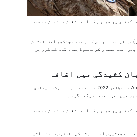
پاکستان پر حملوں کے لیے افغان سرزمین کو شدت
ی) کی قیادت اور اس کے بہت سے جنگجو افغانستان
بھی افغانستان کو محفوظ پناہ گاہ کے طور پر
ان کشیدگی میں اضافہ
عالمی مانیٹرنگ تنظیم Armed Conflict Location & Event Data کے مطابق 2022 کے بعد سے ہر سال شدت پسندی
لوں میں بھی اضافہ دیکھا گیا ہے۔
پاکستان پر حملوں کے لیے افغان سرزمین کو شدت
فے سے جھڑپیں اور بارڈر کی بندشیں سامنے آتی