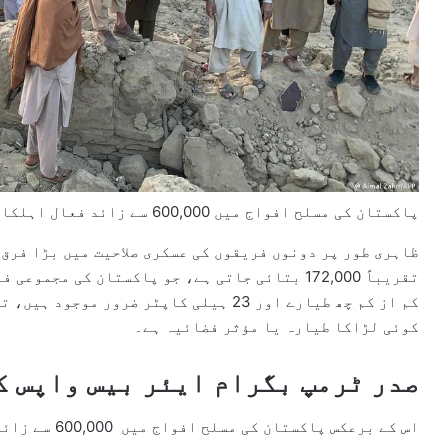
پاکستان کی مسلح افواج میں 600,000 سے زائد فعال اہلکار شامل ہیں
ظاہری طور پر دونوں فریقوں کی عسکری صلاحیت میں بڑا فرق
تقریباً 172,000 بتائی جاتی ہے، جو پاکستان کی م
کم از کم چھ طیارے اور 23 ہیلی کاپٹر ضرور
کوئی لڑاکا طیارہ یا مؤثر فضائیہ ہے۔
صدر ٹرمپ بگرام ایئر بیس واپس ک