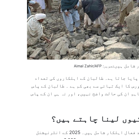
تصویر: Aimal Zahir/AFP
 پایا جاتا ہے۔ طالبان کے اہلکاروں کی تعداد
جموعی فورس کا ایک تہائی سے بھی کم ہے ۔ طالبان کے پاس
 موجود ہیں، تاہم ان کی حالت واضح نہیں، اور نہ ہی ان کے پاس
یوں لینا چاہتے ہیں؟
اس کے برعکس پاکستان کی مسلح افواج میں 600,000 سے زائد فعال اہلکار شامل ہیں۔ 2025 کے انٹرنیشنل