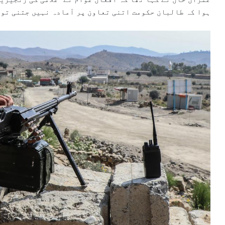
ہوا کہ طالبان حکومت اتنی تعاون پر آمادہ نہیں جتنی توق