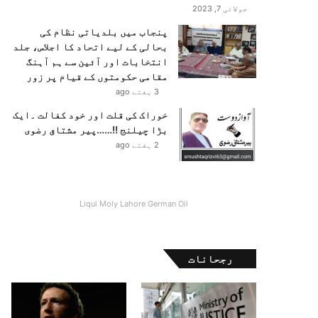
جولائی 7, 2023
پنجاب میں بلدیاتی نظام کی
بحالی کے لیے اتحاد کا اجلاس، جلد
انتخابات اور آئین سے ہم آہنگ
مقامی حکومتوں کے قیام پر زور
3 ہفتے ago
خوراک کی قلت اور خود کفالت ۔ایک
بڑا چیلنج !!……پیر مشتاق رضوی
2 ہفتے ago
Liqui Moly Lahore German Oil
رجحانات