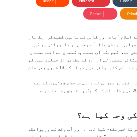
Reddit
Pinterest
Tumblr
Pocket
Odnok
 اسلام آباد اور کابل کے مابین کشیدگی ایک بار
جوابی ایکشن غالباً سرحد پار کارروائی ہو گی۔
گئی ہے، کیونکہ اس ہفتے پاکستان نے افغانستان
ستانی سکیورٹی ذرائع کے مطابق ان حملوں میں کم
از کم 70 دہشت گرد مارے گئے، جبکہ اقوامِ متحدہ کا کہنا ہے کہ اس کارروائی میں کم از کم 13 شہری بھی جان
تہ اکتوبر میں ہونے والی سرحدی جھڑپوں کے بعد
قائم ہوئی تھی، جن میں درجنوں فوجی مارے گئے تھے۔یہ 2021 میں طالبان کے کابل پر قابض ہونے کے بعد
ی وجہ کیا ہے؟
یں واپسی کا خیرمقدم کیا تھا ، اور اُس وقت کے وزیرِاعظم
 توڑ دی ہیں۔‘‘ تاہم جلد ہی اسلام آباد کو احساس