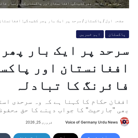
سرحد پر ایک بار پھر کشیدگی: افغانستان اور پاکستان کے درمیان فائ
صفحہ اول
/
پاکستان
/
سرحد پر ایک بار پھر کشیدگی: افغانستان
پاکستان
اہم خبریں
سرحد پر ایک بار پھر 
افغانستان اور پاکست
فائرنگ کا تبادلہ
افغان حکام کا کہنا ہے کہ وہ سرحدی است
بھی "جارحیت" کا جواب دینے کا حق محفوظ
Voice of Germany Urdu News
S
فروری 25, 2026
e
n