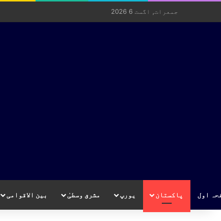
جمعرات, اگست 6 2026
حہ اول
پاکستان
یورپ
مشرق وسطیٰ
بین الاقوامی