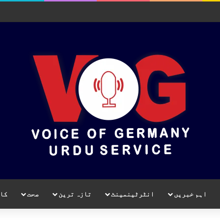
اہم خبریں
انٹرٹینمینٹ
تازہ ترین
صحت
کا