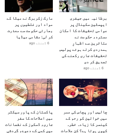
برطانیہ میں جیفری
مارک زکربرگ نے میٹا کے
ایپسٹین سکینڈل پر
مواد اور غلطیوں پر
عوامی تحقیقات کا امکان
بھارتی حکومت سے معذرت
مسترد، حکومت نے
کر لی: مقامی میڈیا
متاثرین سے اظہارِ
6 گھنٹے ago
ہمدردی کرتے ہوئے پولیس
تحقیقات جاری رکھنے کی
تصدیق کر دی
6 گھنٹے ago
چالیس اور پچاس کی عمر
پاکستان کے پاور سیکٹر
میں خواتین کو رحم کے
میں اصلاحات کا سفر
کینسر کا زیادہ خطرہ
جاری، ڈسکوز کے نقصانات
کیوں ہوتا ہے؟ کن علامات
میں کمی کے دعوے، گردشی