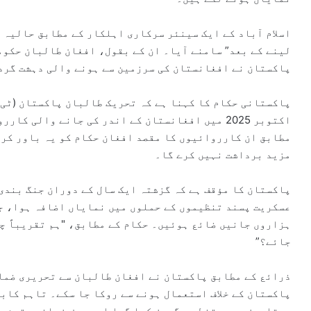
اسلام آباد کے ایک سینئر سرکاری اہلکار کے مطابق حالیہ 
لینے کے بعد” سامنے آیا۔ ان کے بقول، افغان طالبان حکوم
پاکستان نے افغانستان کی سرزمین سے ہونے والی دہشت گرد
پاکستانی حکام کا کہنا ہے کہ تحریک طالبان پاکستان (ٹی 
اکتوبر 2025 میں افغانستان کے اندر کی جانے والی 
مطابق ان کارروائیوں کا مقصد افغان حکام کو یہ باور کرا
مزید برداشت نہیں کرے گا۔
پاکستان کا مؤقف ہے کہ گزشتہ ایک سال کے دوران جنگ بندی 
عسکریت پسند تنظیموں کے حملوں میں نمایاں اضافہ ہوا، ج
ہزاروں جانیں ضائع ہوئیں۔ حکام کے مطابق، "ہم تقریباً چ
جائے؟”
ذرائع کے مطابق پاکستان نے افغان طالبان سے تحریری ضما
پاکستان کے خلاف استعمال ہونے سے روکا جا سکے۔ تاہم کابل
دستاویز پر دستخط سے گریز کیا گیا اور صرف زبانی یقین د