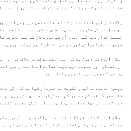
وہ ٹی ٹی پی کے معاملے پر افغان حکومت کی پالیسی سے مطم
حقانی نیٹ ورک سے وابستہ عناصر کو اس مسئلے پر زیادہ اث
پاکستان اور افغانستان کے تعلقات ماضی میں بھی اتار چڑ
نجیب اللہ
کی حکومت نے بھی سرحدی علاقوں میں راکٹ حملے ک
تسلسل قرار دیا گیا تھا۔ آج کی صورتحال کو بعض تجزیہ کا
موجودہ جغرافیائی اور سیاسی تناظر کہیں زیادہ پیچیدہ 
اسلام آباد کا دعویٰ ہے کہ اسے اپنے مؤقف پر علاقائی اور ب
ازبکستان اور سعودی عرب جیسے ممالک افغانستان میں استح
پسندی کے پھیلاؤ پر تشویش رکھتے ہیں۔
دوسری جانب، طالبان حکومت نے خبردار کیا ہے کہ اگر پاکس
گا، حتیٰ کہ خودکش حملوں کی دھمکیاں بھی دی گئی ہیں۔ پاک
گیا تو وہ نہ صرف عسکریت پسندوں بلکہ ان کی معاون تنصیب
اسلام آباد کے ذرائع کا کہنا ہے کہ پاکستان کابل میں حک
صورتحال میں پسپائی اختیار کرنے کے موڈ میں بھی نہیں۔ س