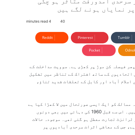
 سرحدی آمدورفت متاثر ہو چکی
پر نمایاں ہونے لگے ہیں
4 minutes read
40
Reddit
Pinterest
Tumblr
Pocket
Odnok
ھر فیصلہ کن موڑ پر کھڑی ہے۔ سوویت مداخلت کے
 اتحادیوں کے ساتھ اشتراک کے تناظر میں تشکیل
ں اسلام آباد اور کابل کے تعلقات شدید تناؤ،
ممالک کو ایک ایسی صورتحال میں لا کھڑا کیا ہے
جسے مبصرین 1992 کے بعد سب سے سنگین تصادم قرار دے رہے ہیں۔ اس سے قبل 1960 کی دہائی میں بھی دونوں
 ٹرانزٹ تجارت معطل ہو گئی تھی۔ موجودہ حالات
ے، جس کے معاشی اثرات سرحدی آبادیوں پر