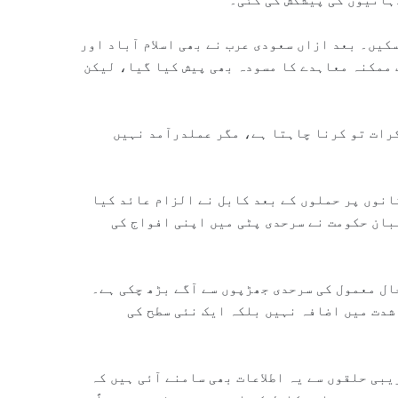
کیں۔ بعد ازاں سعودی عرب نے بھی اسلام آباد اور
 ممکنہ معاہدے کا مسودہ بھی پیش کیا گیا، لیکن
رات تو کرنا چاہتا ہے، مگر عملدرآمد نہیں
انوں پر حملوں کے بعد کابل نے الزام عائد کیا
بان حکومت نے سرحدی پٹی میں اپنی افواج کی
ال معمول کی سرحدی جھڑپوں سے آگے بڑھ چکی ہے۔
شدت میں اضافہ نہیں بلکہ ایک نئی سطح کی
بی حلقوں سے یہ اطلاعات بھی سامنے آئی ہیں کہ