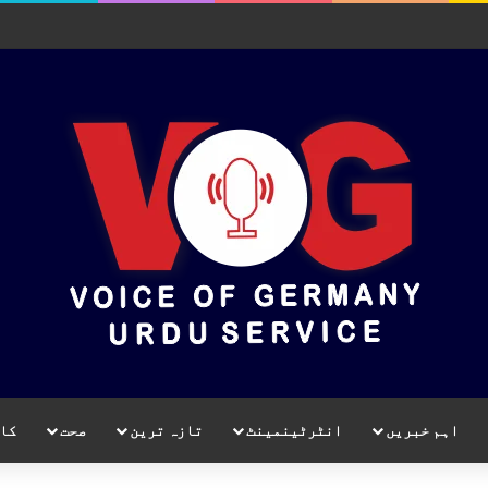
اہم خبریں
انٹرٹینمینٹ
تازہ ترین
صحت
کا