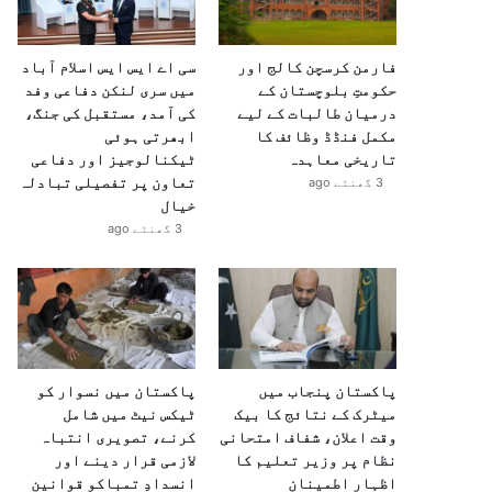
فارمن کرسچن کالج اور
سی اے ایس ایس اسلام آباد
حکومتِ بلوچستان کے
میں سری لنکن دفاعی وفد
درمیان طالبات کے لیے
کی آمد، مستقبل کی جنگ،
مکمل فنڈڈ وظائف کا
ابھرتی ہوئی
تاریخی معاہدہ
ٹیکنالوجیز اور دفاعی
تعاون پر تفصیلی تبادلہ
3 گھنٹے ago
خیال
3 گھنٹے ago
پاکستان پنجاب میں
پاکستان میں نسوار کو
میٹرک کے نتائج کا بیک
ٹیکس نیٹ میں شامل
وقت اعلان، شفاف امتحانی
کرنے، تصویری انتباہ
نظام پر وزیر تعلیم کا
لازمی قرار دینے اور
اظہارِ اطمینان
انسدادِ تمباکو قوانین