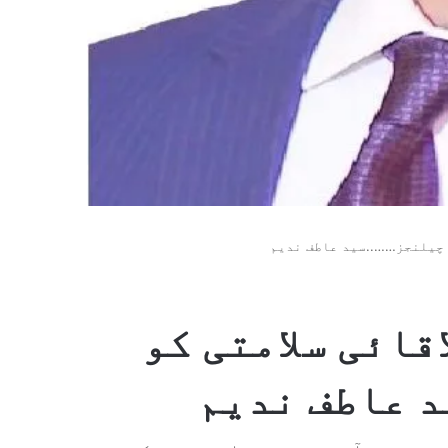
 چیلنجز……..سید عاطف ندیم
قائی سلامتی کو
 عاطف ندیم