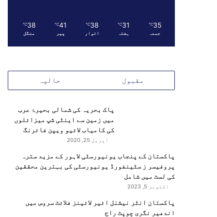
38
41
38
31
35
℃
℃
℃
℃
℃
جمعہ
ہفتہ
اتوار
پیر
منگل
مقبول
حالیہ
پاک بحریہ کی شمالی بحیرۂ عرب
میں زمین سے اینٹی شپ میزائلوں
کی کامیاب لائیو ویپن فائرنگ
اپریل 25, 2020
پاکستان کے پنجاب یونیورسٹی لاہور کے مزید سترہ
پروفیسر ز سٹینفورڈ یونیورسٹی کی بہترین محققین
کی لسٹ میں شامل
اکتوبر 5, 2023
پاکستان انٹر نیشنل ائیر لائینز فلائٹ سروس میں
اندھیر نگری چوپٹ راج