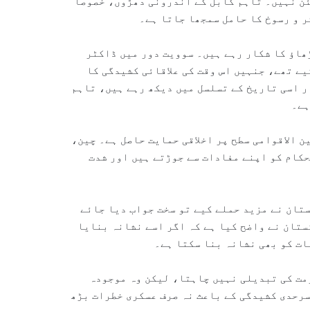
ئن نہیں۔ تاہم کابل کے اندرونی دھڑوں، خصوصاً
ر و رسوخ کا حامل سمجھا جاتا ہے۔
ھاؤ کا شکار رہے ہیں۔ سوویت دور میں
ڈاکٹر
یے تھے، جنہیں اس وقت کی علاقائی کشیدگی کا
ر اسی تاریخ کے تسلسل میں دیکھ رہے ہیں، تاہم
ہے۔
ین الاقوامی سطح پر اخلاقی حمایت حاصل ہے۔ چین،
کام کو اپنے مفادات سے جوڑتے ہیں اور شدت
تان نے مزید حملے کیے تو سخت جواب دیا جائے
ستان نے واضح کیا ہے کہ اگر اسے نشانہ بنایا
ات کو بھی نشانہ بنا سکتا ہے۔
ومت کی تبدیلی نہیں چاہتا، لیکن وہ موجودہ
رحدی کشیدگی کے باعث نہ صرف عسکری خطرات بڑھ