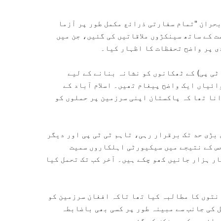
بحران "تمام سفارتی ذرائع مکمل طور پر آزما
ت کے ساتھ سینکڑوں ملاقاتیں کی گئیں، جن میں
ی پر واضح تحفظات کا اظہار کیا۔
ٹی پی) کے ٹھکانوں کو نشانہ بنانے کے لیے
کارروائیاں ایک واضح پیغام تھیں۔ اسلام آباد کے
نا تھا کہ پاکستان اپنی سرزمین پر حملوں کو
بڑی حد تک برقرار رہی، تاہم ٹی ٹی پی اور دیگر
س کے نتیجے میں سیکیورٹی اہلکاروں سمیت
ار ہزار جانیں کھو چکے ہیں۔ آخر کب تک تحمل کیا
نتوں کا مطالبہ کیا تھا تاکہ افغان سرزمین کو
 کی جانب سے مبینہ طور پر کسی بھی باضابطہ
ہانیوں کی پیشکش کی گئی۔