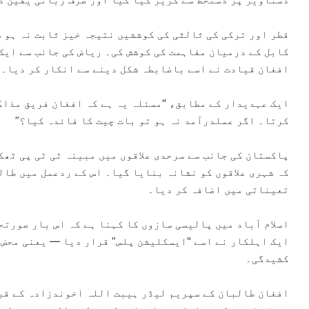
قطر اور ترکی کی ثالثی کی کوششیں نتیجہ خیز ثابت نہ ہو س
کابل کے درمیان مفاہمت کی کوشش کی۔ ریاض کی جانب سے ایک
افغان قیادت نے اسے باضابطہ شکل دینے سے انکار کر دیا۔
ایک عہدیدار کے مطابق، "مسئلہ یہ ہے کہ افغان فریق مذاک
کرتا۔ اگر عملدرآمد نہ ہو تو بات چیت کا فائدہ کیا؟”
پاکستان کی جانب سے سرحدی علاقوں میں مبینہ ٹی ٹی پی ٹھک
کہ شہری علاقوں کو نشانہ بنایا گیا۔ اس کے ردعمل میں طال
تعیناتی میں اضافہ کر دیا۔
اسلام آباد میں پالیسی سازوں کا کہنا ہے کہ اس بار صورتح
ایک اہلکار نے اسے "ایسکلیشن پلس” قرار دیا — یعنی محض 
کشیدگی۔
افغان طالبان کے سپریم لیڈر
ہیبت اللہ اخوندزادہ
کے قری