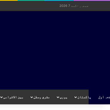
جمعہ, اگست 7 2026
حہ اول
پاکستان
یورپ
مشرق وسطیٰ
بین الاقوامی