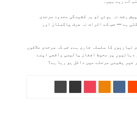
م لے رہے ہیں۔
یش رفت نہ ہوئی تو یہ کشیدگی محدود سرحدی
کتی ہے — جس کے اثرات نہ صرف پاکستان اور
تیاریوں کا سلسلہ جاری ہے، جب کہ سرحدی علاقوں
 دہائیوں پر محیط افغان پالیسی واقعی اپنے
 غیر یقینی مرحلے میں داخل ہو رہا ہے؟
Reddit
VKontakte
Odnoklassniki
Pocket
ای میل کے ذریعے شیئر کریں
پرنٹ کریں