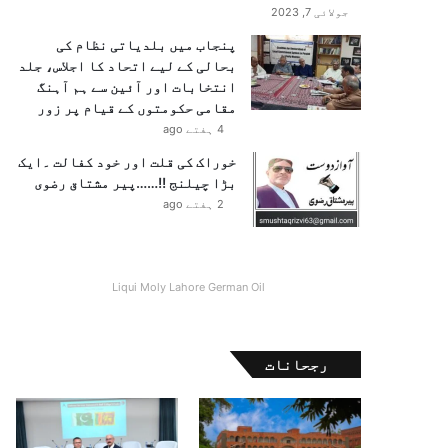
جولائی 7, 2023
پنجاب میں بلدیاتی نظام کی
بحالی کے لیے اتحاد کا اجلاس، جلد
انتخابات اور آئین سے ہم آہنگ
مقامی حکومتوں کے قیام پر زور
4 ہفتے ago
خوراک کی قلت اور خود کفالت ۔ایک
بڑا چیلنج !!……پیر مشتاق رضوی
2 ہفتے ago
Liqui Moly Lahore German Oil
رجحانات