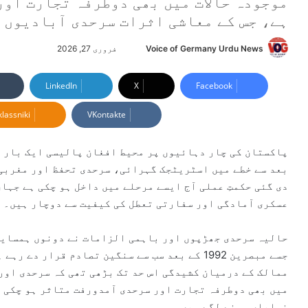
موجودہ حالات میں بھی دوطرفہ تجارت اور
ہے، جس کے معاشی اثرات سرحدی آبادیوں 
Voice of Germany Urdu News
S
فروری 27, 2026
e
n
LinkedIn
X
Facebook
d
lassniki
VKontakte
a
n
e
پاکستان کی چار دہائیوں پر محیط افغان پالیسی ایک بار پ
m
بعد سے خطے میں اسٹریٹجک گہرائی، سرحدی تحفظ اور مغربی
a
دی گئی حکمتِ عملی آج ایسے مرحلے میں داخل ہو چکی ہے جہا
i
عسکری آمادگی اور سفارتی تعطل کی کیفیت سے دوچار ہیں۔
l
حالیہ سرحدی جھڑپوں اور باہمی الزامات نے دونوں ہمسایہ 
ممالک کے درمیان کشیدگی اس حد تک بڑھی تھی کہ سرحدی اور
میں بھی دوطرفہ تجارت اور سرحدی آمدورفت متاثر ہو چکی ہ
نمایاں ہونے لگے ہیں۔