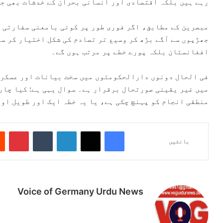
رہے ہیں بلکہ اقتصادی اور انسانی بحران کے خدشات بھی جن
مبصرین کے مطابق، اگر فوری طور پر کوئی بامعنی سفارتی پ
جھڑپوں سے آگے بڑھ کر وسیع تر تصادم کی شکل اختیار کر س
افغانستان بلکہ پورے خطے پر مرتب ہوں گے۔
فی الحال دونوں دارالحکومتوں میں سخت بیانات اور عسکری 
میں غیر یقینی صورتحال برقرار ہے۔ سوال یہی ہے: کیا چار
منطقی انجام کو پہنچ چکی ہے، یا یہ خطہ ایک اور طویل اور
Pinterest
Tumblr
LinkedIn
X
Facebook
بانٹیں
Voice of Germany Urdu News
Tik
Ins
Yo
Lin
Fa
We
To
tag
uT
ke
ce
bsi