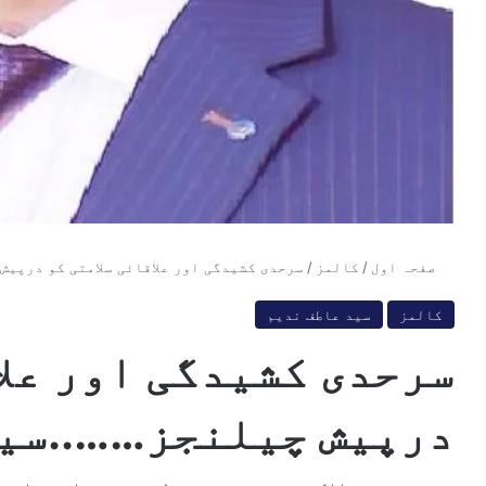
صفحہ اول
/
کالمز
/
سرحدی کشیدگی اور علاقائی سلامتی کو درپیش
کالمز
سید عاطف ندیم
سرحدی کشیدگی اور علا
درپیش چیلنجز……..سید