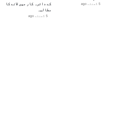
کے دائرہ کار میں لانے کا
5 گھنٹے ago
مطالبہ
5 گھنٹے ago