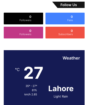
Follow Us
0
0
Followers
Fans
0
0
Followers
Subscribers
Weather
27
℃
Lahore
35º - 27º
81%
2.85 km/h
Light Rain