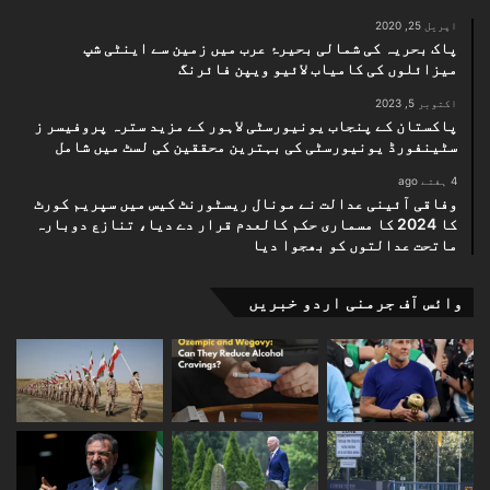
اپریل 25, 2020
پاک بحریہ کی شمالی بحیرۂ عرب میں زمین سے اینٹی شپ
میزائلوں کی کامیاب لائیو ویپن فائرنگ
اکتوبر 5, 2023
پاکستان کے پنجاب یونیورسٹی لاہور کے مزید سترہ پروفیسر ز
سٹینفورڈ یونیورسٹی کی بہترین محققین کی لسٹ میں شامل
4 ہفتے ago
وفاقی آئینی عدالت نے مونال ریسٹورنٹ کیس میں سپریم کورٹ
کا 2024 کا مسماری حکم کالعدم قرار دے دیا، تنازع دوبارہ
ماتحت عدالتوں کو بھجوا دیا
وائس آف جرمنی اردو خبریں