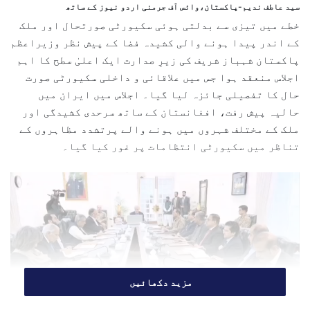
سید عاطف ندیم-پاکستان،وائس آف جرمنی اردو نیوز کے ساتھ
a
خطے میں تیزی سے بدلتی ہوئی سکیورٹی صورتحال اور ملک
n
کے اندر پیدا ہونے والی کشیدہ فضا کے پیش نظر وزیراعظم
e
پاکستان
شہباز شریف
کی زیرِ صدارت ایک اعلیٰ سطح کا اہم
m
اجلاس منعقد ہوا جس میں علاقائی و داخلی سکیورٹی صورت
a
حال کا تفصیلی جائزہ لیا گیا۔ اجلاس میں ایران میں
i
حالیہ پیش رفت، افغانستان کے ساتھ سرحدی کشیدگی اور
l
ملک کے مختلف شہروں میں ہونے والے پرتشدد مظاہروں کے
تناظر میں سکیورٹی انتظامات پر غور کیا گیا۔
مزید دکھائیں