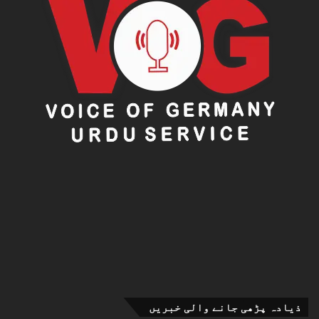
ذیادہ پڑھی جانے والی خبریں