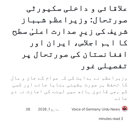
علاقائی و داخلی سکیورٹی
صورتحال: وزیراعظم شہباز
شریف کی زیرِ صدارت اعلیٰ سطح
کا اہم اجلاس، ایران اور
افغانستان کی صورتحال پر
تفصیلی غور
وزیراعظم نے ہدایت کی کہ عوام کے جان و مال
کا تحفظ ہر صورت یقینی بنایا جائے اور کسی
کو بھی قانون ہاتھ میں لینے کی اجازت نہ دی
جائے
Voice of Germany Urdu News
S
مارچ 1, 2026
38
e
3 minutes read
n
d