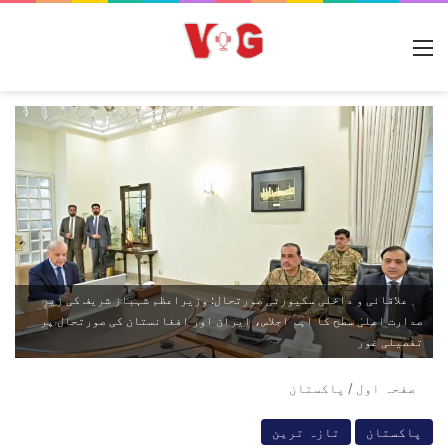
مینو
علاقائی و داخلی سکیورٹی صورتحال: وزیراعظم شہباز شریف کی زیرِ
صدارت اعلیٰ سطح کا اہم اجلاس، ایران اور افغانستان کی صورتحال پر
تفصیلی غور
صفحہ اول
/
پاکستان
پاکستان
تازہ ترین