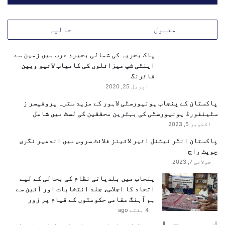
ن
ہ
ر
ل
و
مقبول
حالیہ
ا
ز
ک
ہ
،
پاک بحریہ کی شمالی بحیرۂ عرب میں زمین سے
ش
س
اینٹی شپ میزائلوں کی کامیاب لائیو ویپن
د
ن
فائرنگ
ی
د
اپریل 25, 2020
د
ھ
ج
پاکستان کے پنجاب یونیورسٹی لاہور کے مزید سترہ پروفیسر ز
م
ھ
سٹینفورڈ یونیورسٹی کی بہترین محققین کی لسٹ میں شامل
ی
ڑ
اکتوبر 5, 2023
ں
پ
د
پاکستان انٹر نیشنل ائیر لائینز فلائٹ سروس میں اندھیر نگری
و
ف
چوپٹ راج
ں
ع
جولائی 7, 2023
ک
ہ
ی
1
پنجاب میں بلدیاتی نظام کی بحالی کے لیے
م
4
اتحاد کا اجلاس، جلد انتخابات اور آئین سے
ک
4
ہم آہنگ مقامی حکومتوں کے قیام پر زور
م
ن
4 ہفتے ago
ل
ا