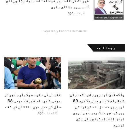
خوراک کی قلت اور خود کفالت ۔ایک بڑا چیلنج
ت
ف
!!……پیر مشتاق رضوی
ف
ذ
3 ہفتے ago
ص
ی
ل
Liqui Moly Lahore German Oil
رجحانات
پاکستان ایئرپورٹس اتھارٹی
فٹبال کی دنیا سوگوار، لیونل
کے قیام کے دو سال مکمل، 69
میسی کے والد خورخے میسی 68
ارب روپے سے زائد ترقیاتی
سال کی عمر میں انتقال کر گئے
پروگرام، ملک بھر میں ایوی
5 گھنٹے ago
ایشن انفراسٹرکچر کی بڑی
توسیع