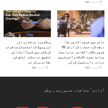
4 گھنٹے ago
مالی میں فوجی اڈے پر بڑا
ویگووی، مونجارو اور
دہشت گرد حملہ، کم از کم 10
اوزیمپک کے استعمال سے شراب
فوجی ہلاک، القاعدہ سے وابستہ
کی طلب میں کمی؟ ابتدائی
جماعت نصرت الاسلام والمسلمین
تحقیق نے ممکنہ تعلق کی
نے ذمہ داری قبول کرلی
نشاندہی کر دی
5 گھنٹے ago
5 گھنٹے ago
آزادیٴ صحافت ، جمہوریت ، وطن