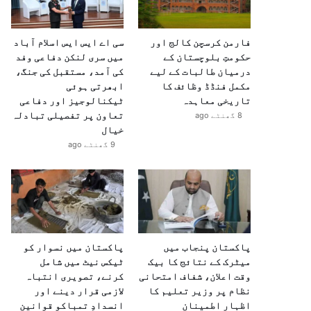
فارمن کرسچن کالج اور
سی اے ایس ایس اسلام آباد
حکومتِ بلوچستان کے
میں سری لنکن دفاعی وفد
درمیان طالبات کے لیے
کی آمد، مستقبل کی جنگ،
مکمل فنڈڈ وظائف کا
ابھرتی ہوئی
تاریخی معاہدہ
ٹیکنالوجیز اور دفاعی
تعاون پر تفصیلی تبادلہ
8 گھنٹے ago
خیال
9 گھنٹے ago
پاکستان پنجاب میں
پاکستان میں نسوار کو
میٹرک کے نتائج کا بیک
ٹیکس نیٹ میں شامل
وقت اعلان، شفاف امتحانی
کرنے، تصویری انتباہ
نظام پر وزیر تعلیم کا
لازمی قرار دینے اور
اظہارِ اطمینان
انسدادِ تمباکو قوانین