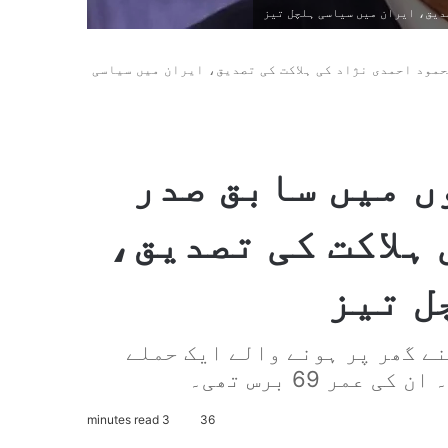
دیق، ایران میں سیاسی ہلچل تیز
مود احمدی نژاد کی ہلاکت کی تصدیق، ایران میں سیاسی
ں میں سابق صدر
ہلاکت کی تصدیق،
ل تیز
ے گھر پر ہونے والے ایک حملے
ر 69 برس تھی۔
3 minutes read
36