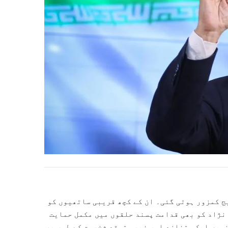
ج کمزور ہوتی گئی۔ ان کے کچھ قریبی ساتھیوں کو
نژاد کو بھی قدامت پسند حلقوں میں مکمل حمایت
نہیں ایک متنازع اور غیر متوقع شخصیت کے طور پر