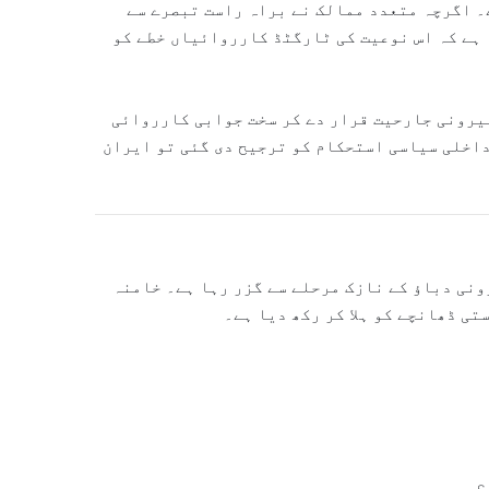
۔ اگرچہ متعدد ممالک نے براہ راست تبصرے سے
 ہے کہ اس نوعیت کی ٹارگٹڈ کارروائیاں خطے کو
بیرونی جارحیت قرار دے کر سخت جوابی کارروائی
داخلی سیاسی استحکام کو ترجیح دی گئی تو ایران
ونی دباؤ کے نازک مرحلے سے گزر رہا ہے۔ خامنہ
تی ڈھانچے کو ہلا کر رکھ دیا ہے۔
؟