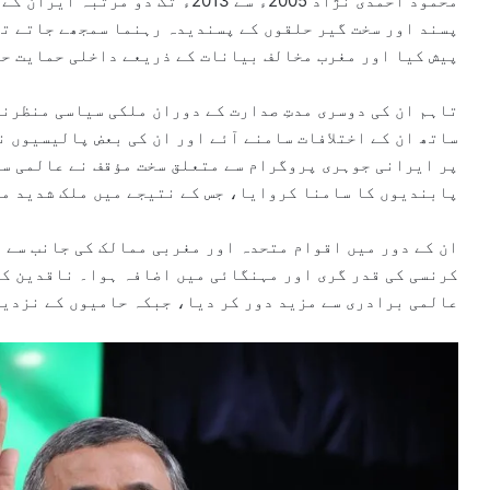
محمود احمدی نژاد 2005ء سے 2013ء ت
پسند اور سخت گیر حلقوں کے پسندیدہ رہنما سمجھے جاتے تھ
پیش کیا اور مغرب مخالف بیانات کے ذریعے داخلی حمایت ح
تاہم ان کی دوسری مدتِ صدارت کے دوران ملکی سیاسی منظرنا
ساتھ ان کے اختلافات سامنے آئے اور ان کی بعض پالیسیوں ن
پر ایرانی جوہری پروگرام سے متعلق سخت مؤقف نے عالمی سط
پابندیوں کا سامنا کروایا، جس کے نتیجے میں ملک شدید م
ان کے دور میں اقوام متحدہ اور مغربی ممالک کی جانب سے 
کرنسی کی قدر گری اور مہنگائی میں اضافہ ہوا۔ ناقدین کا
عالمی برادری سے مزید دور کر دیا، جبکہ حامیوں کے نزدی