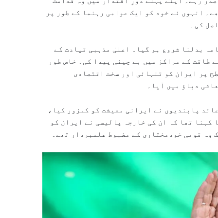
ک دو مرتبہ ایران کے صدر رہے۔ اپنے پہلے دورِ اقتدار میں وہ قدامت
ے۔ انہوں نے خود کو ایک عوامی رہنما کے طور پر
اصل کی۔
مہ بدلنا شروع ہو گیا۔ اعلیٰ مذہبی قیادت کے
ے طاقت کے مراکز میں بے چینی پیدا کی۔ خاص طور
ح پر ایران کو تنہائی اور سخت اقتصادی
عاشی دباؤ میں آیا۔
عائد پابندیوں نے ایرانی معیشت کو کمزور کیا،
 کہنا تھا کہ ان کی خارجہ پالیسی نے ایران کو
ک وہ قومی خودمختاری کے مضبوط علمبردار تھے۔