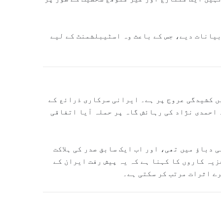
یانات دیے، جس کے باعث وہ اسٹیبلشمنٹ کے لیے
ں کشیدگی عروج پر ہے۔ ایرانی سرکاری ذرائع کے
احمدی نژاد کی رہائش گاہ پر حملہ آیا اتفاقی
 دباؤ میں تھی، اور اب ایک سابق صدر کی ہلاکت
زیہ کاروں کا کہنا ہے کہ یہ پیش رفت ایران کے
ے اثرات مرتب کر سکتی ہے۔