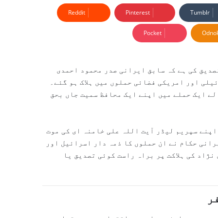
Reddit
Pinterest
Tumblr
Pocket
Odnok
صدیق کی ہے کہ سابق ایرانی صدر
محمود احمدی
سرائیلی اور امریکی فضائی حملوں میں ہلاک ہو گئے۔
لے ایک حملے میں اپنے ایک محافظ سمیت جاں بحق
 اپنے سپریم لیڈر
آیت اللہ علی خامنہ ای
کی موت
رانی حکام نے ان حملوں کا ذمہ دار
اسرائیل
اور
نژاد کی ہلاکت پر براہ راست کوئی تصدیق یا
ر