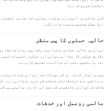
دیکھنا شروع کر دیا۔
کئی مواقع پر انہوں نے موجودہ سیاسی ڈھانچے پر تنقیدی ب
ایک مشکل شخصیت سمجھے جانے لگے۔
حالیہ حملوں کا پس منظر
تہران پر حالیہ فضائی حملے ایسے وقت میں ہوئے جب خطے می
مطابق حملوں کا ہدف اہم سیاسی اور عسکری تنصیبات تھیں۔ 
تھا یا مخصوص ہدف، اس حوالے سے تفتیش جاری ہے۔
سپریم لیڈر خامنہ ای کی موت کے بعد ایرانی قیادت پہلے ہی
نے داخلی عدم استحکام کے خدشات کو مزید بڑھا دیا ہے۔ تج
طاقت کے توازن، جانشینی کے عمل اور خارجہ پالیسی پر گہر
عالمی ردِعمل اور خدشات