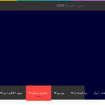
جمعہ, اگست 7 2026
حہ اول
پاکستان
یورپ
مشرق وسطیٰ
بین الاقوامی