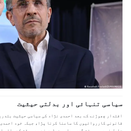
سیاسی تنہائی اور بدلتی حیثیت
اقتدار چھوڑنے کے بعد احمدی نژاد کی سیاسی حیثیت بتدری
قانونی کارروائیوں کا سامنا کرنا پڑا، جبکہ خود احمدی 
حاصل نہ رہی۔ سخت گیر سیاسی دھڑوں نے بھی وقت کے ساتھ ا