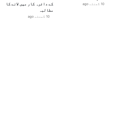
کے دائرہ کار میں لانے کا
10 گھنٹے ago
مطالبہ
10 گھنٹے ago