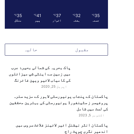
35
41
37
32
35
℃
℃
℃
℃
℃
جمعہ
ہفتہ
اتوار
پیر
منگل
مقبول
حالیہ
پاک بحریہ کی شمالی بحیرۂ عرب
میں زمین سے اینٹی شپ میزائلوں
کی کامیاب لائیو ویپن فائرنگ
اپریل 25, 2020
پاکستان کے پنجاب یونیورسٹی لاہور کے مزید سترہ
پروفیسر ز سٹینفورڈ یونیورسٹی کی بہترین محققین
کی لسٹ میں شامل
اکتوبر 5, 2023
پاکستان انٹر نیشنل ائیر لائینز فلائٹ سروس میں
اندھیر نگری چوپٹ راج