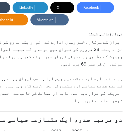
n
LinkedIn
X
Facebook
d
lassniki
VKontakte
a
n
e
تہران / عالمی ڈیسک:
m
ایران کے سرکاری خبر رساں ادارے نے اتوار یکم مارچ کو ت
a
نژاد
ہفتہ 28 فروری کو تہران میں ہونے والے مبینہ ا
i
رپورٹ کے مطابق وہ مشرقی تہران میں اپنے گھر پر ہونے وا
l
ہوئے۔ ان کی عمر 69 برس تھی۔
یہ واقعہ ایک ایسے وقت میں پیش آیا ہے جب ایران پہلے ہی
کے بعد شدید سیاسی اور سکیورٹی بحران سے گزر رہا ہے۔ ای
امریکہ
کو قرار دیا ہے، تاہم ان ممالک کی جانب سے احمدی 
تبصرہ سامنے نہیں آیا۔
دو مرتبہ صدر، ایک متنازعہ سیاسی سف