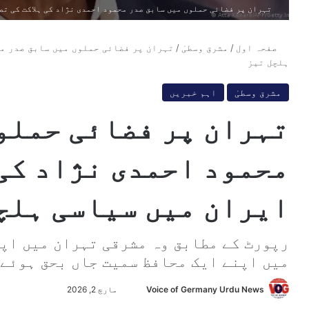
تہران پر فضائی حملوں میں سابق صدر محمود احمدی نژاد کی ہلاکت کی تص
صفحہ اول
/
مشرق وسطیٰ
/
تہران پر فضائی حملوں میں سابق صدر مح
ہلچل تیز
مشرق وسطیٰ
اہم خبریں
تہران پر فضائی حملو
محمود احمدی نژاد کی 
ایران میں سیاسی ہلچ
رپورٹ کے مطابق وہ مشرقی تہران میں اپن
میں اپنے ایک محافظ سمیت جاں بحق ہوئے۔ ان کی عم
Voice of Germany Urdu News
S
مارچ 2, 2026
e