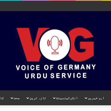
اہم خبریں
انٹرٹینمینٹ
تازہ ترین
صحت
کا