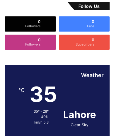
Follow Us
0
0
Followers
Fans
0
0
Followers
Subscribers
Weather
35
℃
Lahore
35º - 28º
49%
5.3 km/h
Clear Sky