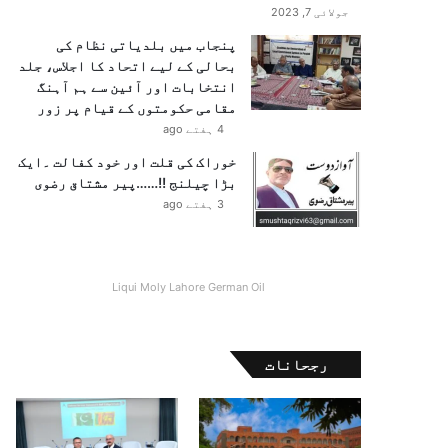
جولائی 7, 2023
پنجاب میں بلدیاتی نظام کی
بحالی کے لیے اتحاد کا اجلاس، جلد
انتخابات اور آئین سے ہم آہنگ
مقامی حکومتوں کے قیام پر زور
4 ہفتے ago
خوراک کی قلت اور خود کفالت ۔ایک
بڑا چیلنج !!……پیر مشتاق رضوی
3 ہفتے ago
Liqui Moly Lahore German Oil
رجحانات