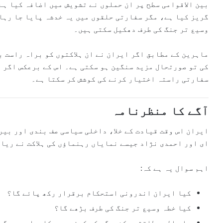
بین الاقوامی سطح پر ان حملوں نے تشویش میں اضافہ کیا ہے
گریز کیا ہے، مگر سفارتی حلقوں میں یہ خدشہ پایا جا رہا
وسیع تر جنگ کی طرف دھکیل سکتی ہیں۔
ماہرین کے مطابق اگر ایران نے ان ہلاکتوں کو براہ راست 
کی تو صورتحال مزید سنگین ہو سکتی ہے۔ اس کے برعکس اگر 
سفارتی راستہ اختیار کرنے کی کوشش کر سکتا ہے۔
آگے کا منظرنامہ
ایران اس وقت قیادت کے خلا، داخلی سیاسی صف بندی اور بیر
ای اور احمدی نژاد جیسے نمایاں رہنماؤں کی ہلاکت نے ریاس
اہم سوال یہ ہے کہ:
کیا ایران اندرونی استحکام برقرار رکھ پائے گا؟
کیا خطہ وسیع تر جنگ کی طرف بڑھے گا؟
یا عالمی طاقتیں کشیدگی کم کرنے میں کامیاب ہوں گی