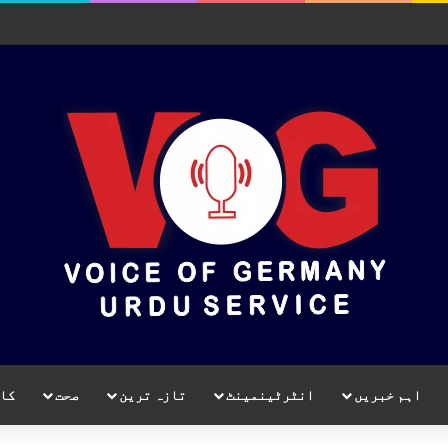
اہم خبریں
انٹرٹینمینٹ
تازہ ترین
صحت
کا