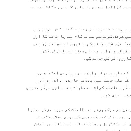
 ممکن اقدامات بروئے کار لا رہی ہے تاکہ عوام
ہ شرپسند عناصر کسی رعایت کے مستحق نہیں ہوں
ھی کوشش کو سختی سے ناکام بنایا جائے گا اور
مل میں لائی جائے گی۔ انہوں نے اس امر پر بھی
 فرقہ وارانہ مواد پھیلانے والوں کی کڑی
کارروائی کی جائے گی۔
 کے مابین مؤثر رابطہ اور باہمی اعتماد ہی
 کہ ضلع جہلم میں بھائی چارے، رواداری اور
 گی۔ علماء کرام نے خطباتِ جمعہ اور دیگر مذہبی
کا اعلان کیا۔
واقع پر سیکیورٹی انتظامات کو مزید مؤثر بنایا
ی اور مشکوک سرگرمیوں کی فوری اطلاع متعلقہ
 اور کنٹرول روم کو فعال رکھنے کا بھی اعلان