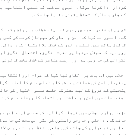
کردار ادا کرنا ہوگا۔ انہوں نے کہا کہ ضلعی انتظامیہ ہر
کے جان و مال کا تحفظ یقینی بنایا جا سکے۔
ڈی پی او شفیق احمد چوہدری نے اپنے خطاب میں واضح کیا ک
گے۔ انہوں نے کہا کہ امن و امان کو سبوتاژ کرنے کی کسی ب
قانون ہاتھ میں لینے والوں کے خلاف بلا امتیاز کارروائی ع
زور دیا کہ سوشل میڈیا پر نفرت انگیز، اشتعال انگیز اور
نگرانی کی جا رہی ہے اور ایسے عناصر کے خلاف سخت قانونی 
اجلاس میں اس بات پر اتفاق کیا گیا کہ عوام اور انتظامیہ
پائیدار امن کی ضمانت ہے۔ شرکاء نے اس عزم کا اعادہ کیا
یکجہتی کے فروغ کے لیے مشترکہ حکمتِ عملی اختیار کی جائے
اجتماعات میں امن، برداشت اور اتحاد کا پیغام عام کرنے 
مزید برآں، اجلاس میں فیصلہ کیا گیا کہ حساس ایام اور م
جائے گا، داخلی و خارجی راستوں کی نگرانی سخت کی جائے گ
اداروں کو فراہم کی جائے گی۔ ضلعی انتظامیہ نے ہیلپ لائن