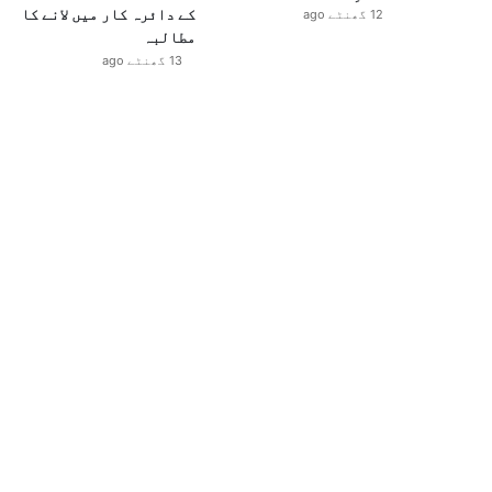
کے دائرہ کار میں لانے کا
12 گھنٹے ago
مطالبہ
13 گھنٹے ago