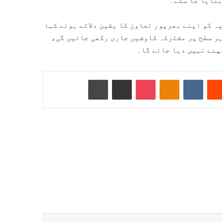
بنایا جا سکے۔
ہ کو اپنے بھرپور تعاون کا یقین دلاتے ہوئے کہا
ہر سطح پر مشترکہ کاوشیں جاری رکھی جائیں گی،
پنے نہیں دیا جائے گا۔
Reddit
VKontakte
Odnoklassniki
Pocket
ای میل کے ذریعے شیئر کریں
پرنٹ کریں