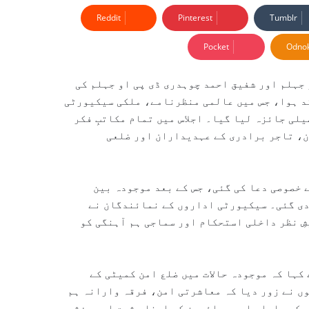
Reddit
Pinterest
Tumblr
Pocket
Odnok
جہلم اور
شفیق احمد چوہدری
ڈی پی او جہلم کی
قد ہوا، جس میں عالمی منظرنامے، ملکی سیکیورٹی
لی جائزہ لیا گیا۔ اجلاس میں تمام مکاتبِ فکر
، تاجر برادری کے عہدیداران اور ضلعی
ے خصوصی دعا کی گئی، جس کے بعد موجودہ بین
 دی گئی۔ سیکیورٹی اداروں کے نمائندگان نے
ِ نظر داخلی استحکام اور سماجی ہم آہنگی کو
کہا کہ موجودہ حالات میں ضلع امن کمیٹی کے
ں نے زور دیا کہ معاشرتی امن، فرقہ وارانہ ہم
ر کے علماء اور عمائدین کو اپنا مثبت اور مؤثر