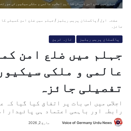
جہلم میں ضلع امن کمیٹی کا اہم اجلاس، عالمی و ملکی سیکیورٹی صورتح
صفحہ اول
/
پاکستان پریس ریلیز
/
جہلم میں ضلع امن کمیٹی کا 
جائزہ
پاکستان پریس ریلیز
تازہ ترین
جہلم میں ضلع امن کمی
عالمی و ملکی سیکیور
تفصیلی جائزہ
اجلاس میں اس بات پر اتفاق کیا گیا کہ 
رابطہ اور باہمی اعتماد ہی پائیدار ام
Voice of Germany Urdu News
S
مارچ 2, 2026
e