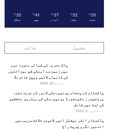
35
41
37
32
35
℃
℃
℃
℃
℃
جمعہ
ہفتہ
اتوار
پیر
منگل
مقبول
حالیہ
پاک بحریہ کی شمالی بحیرۂ عرب
میں زمین سے اینٹی شپ میزائلوں
کی کامیاب لائیو ویپن فائرنگ
اپریل 25, 2020
پاکستان کے پنجاب یونیورسٹی لاہور کے مزید سترہ
پروفیسر ز سٹینفورڈ یونیورسٹی کی بہترین محققین
کی لسٹ میں شامل
اکتوبر 5, 2023
پاکستان انٹر نیشنل ائیر لائینز فلائٹ سروس میں
اندھیر نگری چوپٹ راج