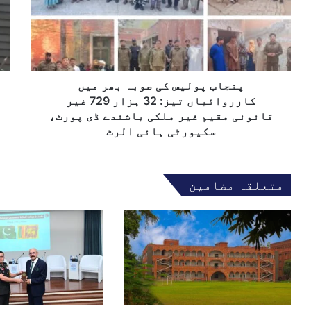
ت
ب
ا
ا
پ
ع
ل
و
ل
ک
ل
یٰ
ھ
ی
پ
و
س
پنجاب پولیس کی صوبہ بھر میں
ن
ک
ج
کارروائیاں تیز: 32 ہزار 729 غیر
ی
ا
قانونی مقیم غیر ملکی باشندے ڈی پورٹ،
ص
ب
سکیورٹی ہائی الرٹ
و
م
ب
ر
ہ
ی
متعلقہ مضامین
ب
م
ھ
ن
ر
و
م
ا
ی
ز
ں
ک
ک
ی
ا
ص
ر
و