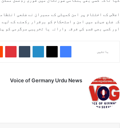
کیا تاکہ کسی بھی ہنگامی صورتحال میں فوری ردِعمل ممکن 
اجلاس کے اختتام پر امن کمیٹی کے ممبران نے ضلعی انتظامی
کہ ضلع جہلم میں امن و استحکام کو برقرار رکھنے کے لیے 
اور کسی بھی قسم کی فرقہ وارانہ یا تخریبی سرگرمی کو پن
Pinterest
Tumblr
LinkedIn
X
Facebook
بانٹیں
Voice of Germany Urdu News
Tik
Ins
Yo
Lin
Fa
We
To
tag
uT
ke
ce
bsi
k
ra
ub
dIn
bo
te
m
e
ok