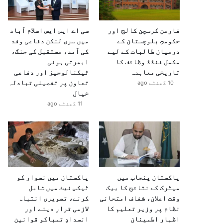
فارمن کرسچن کالج اور
سی اے ایس ایس اسلام آباد
حکومتِ بلوچستان کے
میں سری لنکن دفاعی وفد
درمیان طالبات کے لیے
کی آمد، مستقبل کی جنگ،
مکمل فنڈڈ وظائف کا
ابھرتی ہوئی
تاریخی معاہدہ
ٹیکنالوجیز اور دفاعی
تعاون پر تفصیلی تبادلہ
10 گھنٹے ago
خیال
11 گھنٹے ago
پاکستان پنجاب میں
پاکستان میں نسوار کو
میٹرک کے نتائج کا بیک
ٹیکس نیٹ میں شامل
وقت اعلان، شفاف امتحانی
کرنے، تصویری انتباہ
نظام پر وزیر تعلیم کا
لازمی قرار دینے اور
اظہارِ اطمینان
انسدادِ تمباکو قوانین