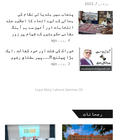
جولائی 7, 2023
پنجاب میں بلدیاتی نظام کی
بحالی کے لیے اتحاد کا اجلاس، جلد
انتخابات اور آئین سے ہم آہنگ
مقامی حکومتوں کے قیام پر زور
4 ہفتے ago
خوراک کی قلت اور خود کفالت ۔ایک
بڑا چیلنج !!……پیر مشتاق رضوی
3 ہفتے ago
Liqui Moly Lahore German Oil
رجحانات