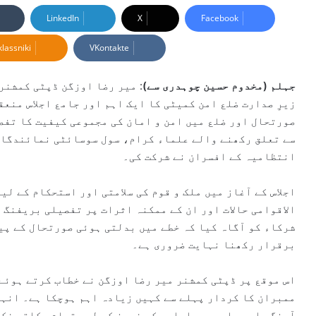
n
LinkedIn
X
Facebook
d
lassniki
VKontakte
a
n
e
جہلم (مخدوم حسین چوہدری سے)
:
میر رضا اوزگن
ڈپٹی کمشنر 
m
زیرِ صدارت ضلع امن کمیٹی کا ایک اہم اور جامع اجلاس منع
a
صورتحال اور ضلع میں امن و امان کی مجموعی کیفیت کا تفصی
i
سے تعلق رکھنے والے علماء کرام، سول سوسائٹی نمائندگان
l
انتظامیہ کے افسران نے شرکت کی۔
اجلاس کے آغاز میں ملک و قوم کی سلامتی اور استحکام کے لی
الاقوامی حالات اور ان کے ممکنہ اثرات پر تفصیلی بریفنگ
شرکاء کو آگاہ کیا کہ خطے میں بدلتی ہوئی صورتحال کے پیش
برقرار رکھنا نہایت ضروری ہے۔
اس موقع پر ڈپٹی کمشنر میر رضا اوزگن نے خطاب کرتے ہوئے 
ممبران کا کردار پہلے سے کہیں زیادہ اہم ہوچکا ہے۔ انہو
آہنگی اور باہمی رواداری کے فروغ کے لیے تمام مکاتبِ فک