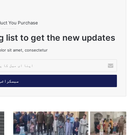
duct You Purchase
g list to get the new updates!
or sit amet, consectetur.
ا
پ
ن
ا
ا
ی
م
ی
ل
پ
و
ک
ن
ز
ا
ج
ی
پ
ا
ر