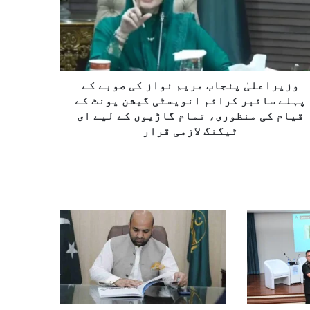
وزیراعلیٰ پنجاب مریم نواز کی صوبے کے
پہلے سائبر کرائم انویسٹی گیشن یونٹ کے
قیام کی منظوری، تمام گاڑیوں کے لیے ای
ٹیگنگ لازمی قرار