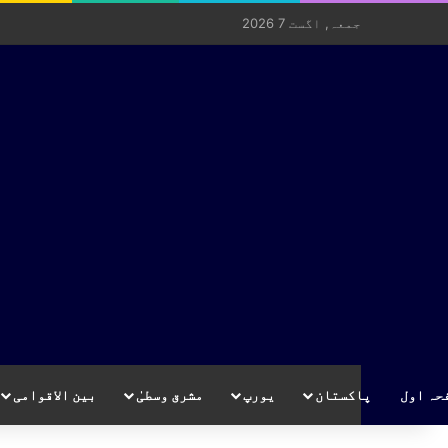
جمعہ, اگست 7 2026
حہ اول
پاکستان
یورپ
مشرق وسطیٰ
بین الاقوامی