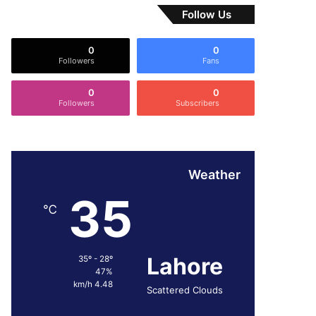
Follow Us
0
0
Followers
Fans
0
0
Followers
Subscribers
Weather
35
℃
Lahore
35º - 28º
47%
4.48 km/h
Scattered Clouds