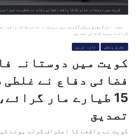
کویت میں دوستانہ فائرنگ کا واقعہ: فضائی دفاع نے غلطی سے تین امریکی F-15 طیارے مار گرائے، سینٹ کام کی ت
صفحہ اول
/
مشرق وسطیٰ
/
گرائے، سینٹ کام کی تصدیق
مشرق وسطیٰ
تازہ ترین
کویت میں دوستانہ فا
15 طیارے مار گرائے،
تصدیق
کویت نے واقعے کا اعتراف کرتے ہوئے کہا