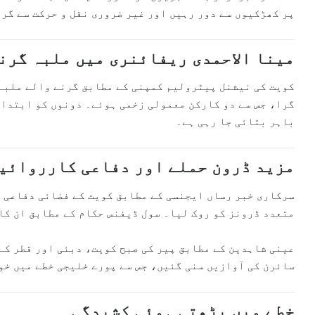
پر کھڑکیوں سے دور رہیں اور غیر ضروری نقل و حرکت سے گر
مینا الاحمدی ریفائنری میں ملبہ گرن
کویت کی نیشنل پیٹرولیم کمپنی کے مطابق گرنے والے ملبے 
گرا، جس سے دو کارکن معمولی زخمی ہوئے۔ دونوں کو ابتدائ
باہر بتائی جا رہی ہے۔
مزید ڈرون حملے اور دفاعی کارروائی
سرکاری خبر رساں ایجنسی کے مطابق کویت کے فضائی دفاعی ن
متعدد ڈرونز کو روک لیا۔ سول ڈیفنس حکام کے مطابق ان ک
عینی شاہدین کے مطابق پیر کی صبح کویت، دبئی اور قطر کے
سائرن کی آوازیں سنی گئیں، جس سے پورے خلیجی خطے میں خو
خطے میں بڑھتی ہوئی کشیدگی