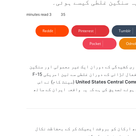
ہ سنگین غلطی کیسے ہوئی۔
3 minutes read
35
Reddit
Pinterest
Tumblr
Pocket
Odnok
اری کشیدگی کے دوران ایک غیر معمولی اور سنگین
واقعہ پیش آیا ہے، جس میں کویت کے فضائی دفاعی نظام نے فعال لڑائی کے دوران غلطی سے تین امریکی F-15
United States Central Co
(سینٹ کام) نے اس
نہ فائرنگ” (friendly fire) قرار دیتے ہوئے تصدیق کی ہے کہ یہ واقعہ ایران کے ساتھ
ھ ارکان کو بروقت ایجیکٹ کر کے بحفاظت نکال