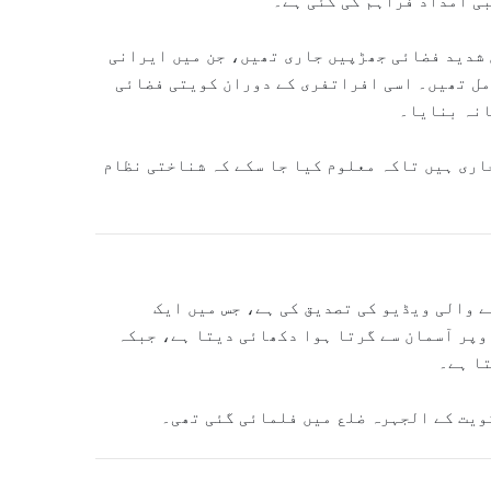
ی امداد فراہم کی گئی ہے۔
ں شدید فضائی جھڑپیں جاری تھیں، جن میں ایرانی
مل تھیں۔ اسی افراتفری کے دوران کویتی فضائی
انہ بنایا۔
اری ہیں تاکہ معلوم کیا جا سکے کہ شناختی نظام
ے والی ویڈیو کی تصدیق کی ہے، جس میں ایک
اوپر آسمان سے گرتا ہوا دکھائی دیتا ہے، جبکہ
ا ہے۔
ویت کے الجہرہ ضلع میں فلمائی گئی تھی۔