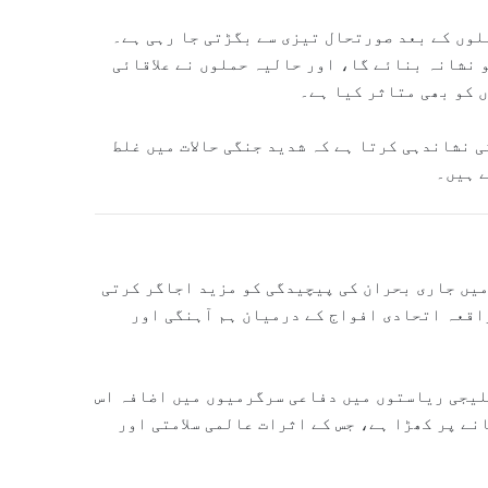
لوں کے بعد صورتحال تیزی سے بگڑتی جا رہی ہے۔
 نشانہ بنائے گا، اور حالیہ حملوں نے علاقائی
 کو بھی متاثر کیا ہے۔
ی نشاندہی کرتا ہے کہ شدید جنگی حالات میں غلط
ے ہیں۔
ی سے تباہی خطے میں جاری بحران کی پیچیدگی کو مزید اجاگر کرتی
اقعہ اتحادی افواج کے درمیان ہم آہنگی اور
یجی ریاستوں میں دفاعی سرگرمیوں میں اضافہ اس
انے پر کھڑا ہے، جس کے اثرات عالمی سلامتی اور