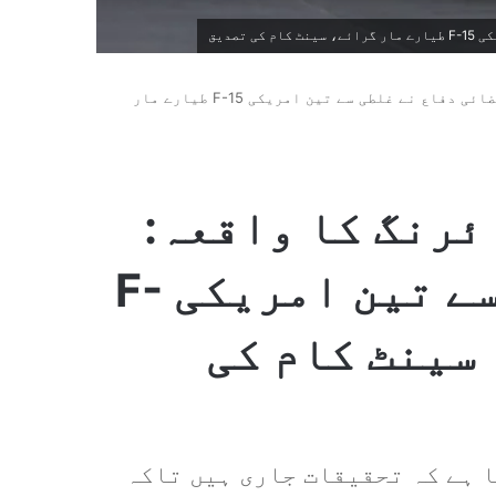
صدیق
کویت میں دوستانہ فائرنگ کا واقعہ: فضائی دفاع نے غلطی سے تین امریکی F-15 طیارے مار
ئرنگ کا واقعہ:
فضائی دفاع نے غلطی سے تین امریکی F-
 سینٹ کام کی
 ہے کہ تحقیقات جاری ہیں تاکہ