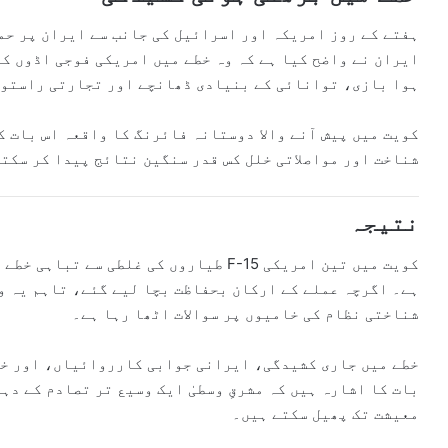
ہفتے کے روز امریکہ اور اسرائیل کی جانب سے ایران پر حم
ایران نے واضح کیا ہے کہ وہ خطے میں امریکی فوجی اڈوں کو
ہوا بازی، توانائی کے بنیادی ڈھانچے اور تجارتی راستوں
کویت میں پیش آنے والا دوستانہ فائرنگ کا واقعہ اس بات ک
شناخت اور مواصلاتی خلل کس قدر سنگین نتائج پیدا کر سکت
نتیجہ
کویت میں تین امریکی F-15 طیاروں کی غلط
ہے۔ اگرچہ عملے کے ارکان بحفاظت بچا لیے گئے، تاہم یہ و
شناختی نظام کی خامیوں پر سوالات اٹھا رہا ہے۔
خطے میں جاری کشیدگی، ایرانی جوابی کارروائیاں، اور خل
بات کا اشارہ ہیں کہ مشرقِ وسطیٰ ایک وسیع تر تصادم کے دہ
معیشت تک پھیل سکتے ہیں۔