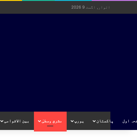
اتوار, اگست 9 2026
حہ اول
پاکستان
یورپ
مشرق وسطیٰ
بین الاقوامی