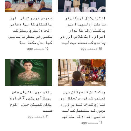
انٹرنیشنل نیوکلیئر
سعودی عرب، ترکیہ اور
سائنس اولمپیاڈ میں
پاکستان کا نیا دفاعی
پاکستان کا شاندار
اتحاد: مشرقِ وسطیٰ کے
اعزاز، ایک طلائی اور دو
سکیورٹی منظرنامے میں
چاندی کے تمغے جیت لیے
کیا بدل سکتا ہے؟
10 گھنٹے ago
10 گھنٹے ago
پاکستان کا سوڈان میں
ہنگو میں انٹیلی جنس
تعلیم کے فوری تحفظ اور
بیسڈ آپریشن، 7 خوارج
تنازع کے خاتمے پر زور،
ہلاک، کیپٹن حمزہ اکرم
بچوں کے مستقبل کے لیے
شہید
عالمی اقدام کا مطالبہ
11 گھنٹے ago
11 گھنٹے ago