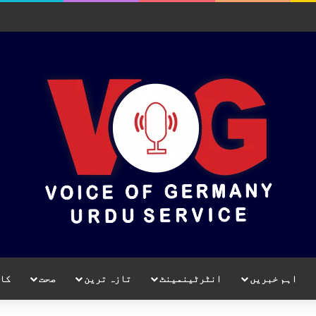
اہم خبریں
انٹرٹینمینٹ
تازہ ترین
صحت
کا