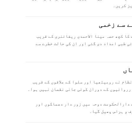
یز کریں۔
ے سے زخمی
کا کچھ حصہ مینا الاحمدی ریفائنری کے قریب
ی طبی امداد دی گئی اور ان کی حالت خطرے سے
اں
ظام نے رومیتھیا اور سلوا کے علاقوں کے قریب
ارروائیوں کے دوران کوئی جانی نقصان نہیں ہوا۔
 دارالحکومت دوحہ میں زور دار دھماکوں اور
ف و ہراس پھیل گیا۔