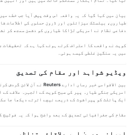
لیا گیا۔ تمام اہلکار مستحکم حالت میں ہیں اور انہیں طب
بیان میں کہا گیا کہ یہ واقعہ اس وقت پیش آیا جب خطے می
طیاروں، بیلسٹک میزائلوں اور ڈرون حملوں کی اطلاعات شا
دفاعی نظام نے امریکی لڑاکا طیاروں کو دشمن سمجھ کر نش
کویت نے واقعے کا اعتراف کرتے ہوئے کہا ہے کہ تحقیقات ج
میں یہ سنگین غلطی کیسے ہوئی۔
ویڈیو شواہد اور مقام کی تصدیق
بین الاقوامی خبر رساں ادارے
Reuters
نے آن لائن گردش کرن
امریکی جنگی طیارہ پیر کی صبح کویت کے الجہرہ علاقے کے 
ایک پائلٹ کو پیراشوٹ کے ذریعے نیچے اترتے دیکھا جا سکت
مقام کی جغرافیائی تصدیق کے بعد واضح ہوا کہ یہ فوٹیج ک
ایرانی دعویٰ اور علاقائی تناظر