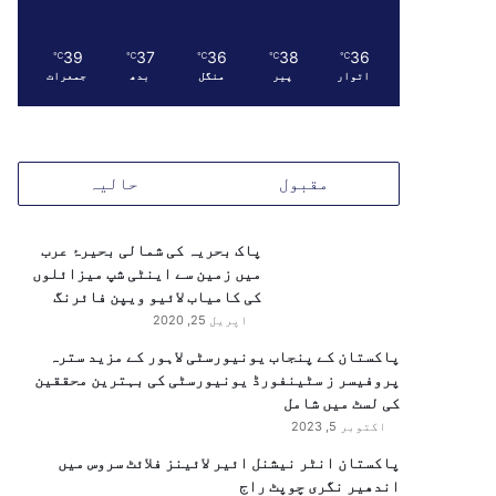
39
37
36
38
36
℃
℃
℃
℃
℃
اتوار
پیر
منگل
بدھ
جمعرات
مقبول
حالیہ
پاک بحریہ کی شمالی بحیرۂ عرب
میں زمین سے اینٹی شپ میزائلوں
کی کامیاب لائیو ویپن فائرنگ
اپریل 25, 2020
پاکستان کے پنجاب یونیورسٹی لاہور کے مزید سترہ
پروفیسر ز سٹینفورڈ یونیورسٹی کی بہترین محققین
کی لسٹ میں شامل
اکتوبر 5, 2023
پاکستان انٹر نیشنل ائیر لائینز فلائٹ سروس میں
اندھیر نگری چوپٹ راج