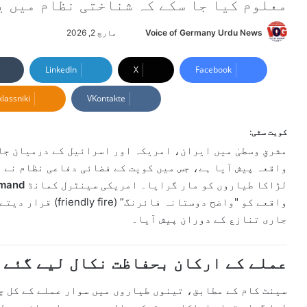
معلوم کیا جا سکے کہ شناختی نظام میں ی
Voice of Germany Urdu News
S
مارچ 2, 2026
e
n
LinkedIn
X
Facebook
d
lassniki
VKontakte
a
n
e
کویت سٹی:
m
مشرقِ وسطیٰ میں ایران، امریکہ اور اسرائیل کے درمیان ج
a
i
لڑاکا طیاروں کو مار گرایا۔ امریکی سینٹرل کمانڈ
mmand
l
واقعے کو "واضح دوستا
جاری تنازع کے دوران پیش آیا۔
عملے کے ارکان بحفاظت نکال لیے گئے
سینٹ کام کے مطابق، تینوں طیاروں میں سوار عملے کے کل چ