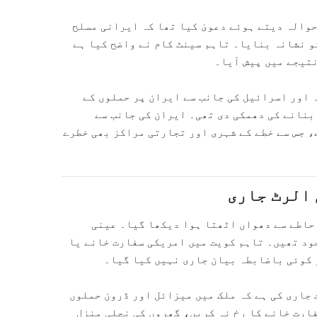
حوالہ دیتے ہوئے دعویٰ کیا تھا کہ ایرانی مسلح
و نشانہ بنایا۔ تاہم سینٹ کام نے واضح کیا ہے
نتیجے میں پیش آیا۔
 اور اسرائیل کی جانب سے ایران پر حملوں کے
بنانے کی دھمکی دی تھی۔ ایران کی جانب سے
 جس سے خطے کے شہری اور تجارتی مراکز بھی خطرے
 الرٹ جاری
حاطے سے دھواں اٹھتا ہوا دیکھا گیا۔ عینی
ود تھیں۔ تاہم کویت میں امریکی سفارت خانے یا
 کوئی باضابطہ بیان جاری نہیں کیا گیا۔
جاری کی ہے کہ ملک میں میزائل اور ڈرون حملوں
فارت خانے کا رخ نہ کریں، گھروں کی نچلی منزل