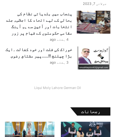
جولائی 7, 2023
پنجاب میں بلدیاتی نظام کی
بحالی کے لیے اتحاد کا اجلاس، جلد
انتخابات اور آئین سے ہم آہنگ
مقامی حکومتوں کے قیام پر زور
4 ہفتے ago
خوراک کی قلت اور خود کفالت ۔ایک
بڑا چیلنج !!……پیر مشتاق رضوی
3 ہفتے ago
Liqui Moly Lahore German Oil
رجحانات