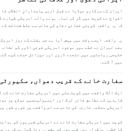
ایران کے سرکاری میڈیا نے قبل ازیں پاسدارانِ انقلاب کا 
افواج نے کویت میں گر کر تباہ ہونے والے امریکی طیارے ک
کہ یہ واقعہ کویتی فضائی دفاع کی جانب سے غلط شناخت کے 
یہ واقعہ ایسے وقت میں پیش آیا ہے جب ہفتے کے روز امریکہ
بعد تہران نے خطے میں موجود امریکی فوجی اڈوں کو نشانہ 
خلیجی ریاستوں میں متعدد ڈرون اور میزائل حملے کیے گئے،
میں آ گئے۔
سفارت خانے کے قریب دھواں، سکیورٹی
ایک الگ واقعے میں کویت سٹی میں امریکی سفارت خانے کے ا
شاہدین کے مطابق فائر ٹرک اور ایمبولینسیں موقع پر موج
امریکی محکمہ خارجہ کی جانب سے اس واقعے پر فوری طور پر
کویت میں امریکی سفارت خانے نے امریکی شہریوں کو ہدایت 
کا خطرہ برقرار ہے۔ شہریوں کو مشورہ دیا گیا ہے کہ وہ س