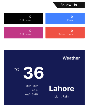
Follow Us
0
0
Followers
Fans
0
0
Followers
Subscribers
Weather
36
℃
Lahore
36º - 30º
48%
3.49 km/h
Light Rain