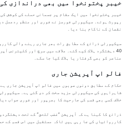
خیبر پختونخوا میں بھی دراندازی کی
رپورٹ ہوئے۔ سیکیورٹی فورسز نے فوری اور منظم ردعمل دی
نقصان کے ناکام بنا دیا۔
سیکیورٹی ذرائع کے مطابق رات بھر جاری رہنے والی کاررو
40 دہشتگرد ہلاک کیے گئے۔ علاقے میں سرچ اور کلیئرنس آپ
عناصر کو بھی گرفتار یا ہلاک کیا جا سکے۔
فالو اپ آپریشن جاری
حکام کے مطابق دونوں صوبوں میں فالو اپ آپریشن جاری ہے
شاہراہوں کی سیکیورٹی مزید سخت کر دی گئی ہے۔ سیکیورٹی 
خلاف کسی بھی قسم کی جارحیت کا بھرپور اور فوری جواب دیا
ذرائع کا کہنا ہے کہ آپریشن “غضب للحق” کے تحت دہشتگردوں
کارروائیاں کی جا رہی ہیں تاکہ مستقبل میں اس قسم کے حم