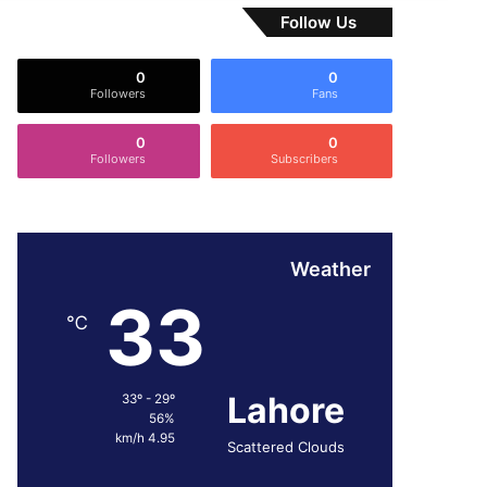
Follow Us
0
0
Followers
Fans
0
0
Followers
Subscribers
Weather
33
℃
Lahore
33º - 29º
56%
4.95 km/h
Scattered Clouds