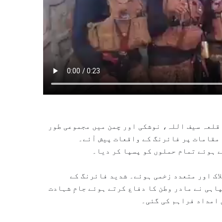
قلعہ سیف اللہ، نوشکی اور چمن میں مجموعی طور
پر 16 مختلف مقامات پر جسمانی حملوں کی کوشش کی جبکہ 25 مقامات پر فائرنگ کے واقعات پیش آئے۔
 ہوئے تمام حملوں کو پسپا کر دیا۔
مطابق کارروائیوں میں 27 دہشتگرد ہلاک اور متعدد زخمی ہوئے۔ شدید فائرنگ کے
اہی نے مادر وطن کا دفاع کرتے ہوئے جامِ شہادت