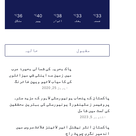
36
40
38
33
33
℃
℃
℃
℃
℃
جمعہ
ہفتہ
اتوار
پیر
منگل
مقبول
حالیہ
پاک بحریہ کی شمالی بحیرۂ عرب
میں زمین سے اینٹی شپ میزائلوں
کی کامیاب لائیو ویپن فائرنگ
اپریل 25, 2020
پاکستان کے پنجاب یونیورسٹی لاہور کے مزید سترہ
پروفیسر ز سٹینفورڈ یونیورسٹی کی بہترین محققین
کی لسٹ میں شامل
اکتوبر 5, 2023
پاکستان انٹر نیشنل ائیر لائینز فلائٹ سروس میں
اندھیر نگری چوپٹ راج