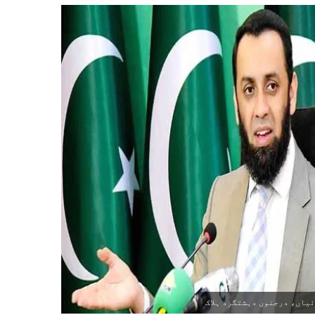
ئیاں، درجنوں دہشتگرد ہلاک