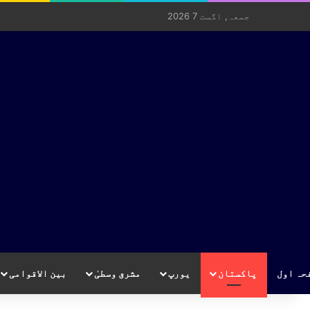
جمعہ, اگست 7 2026
حہ اول
پاکستان
یورپ
مشرق وسطیٰ
بین الاقوامی