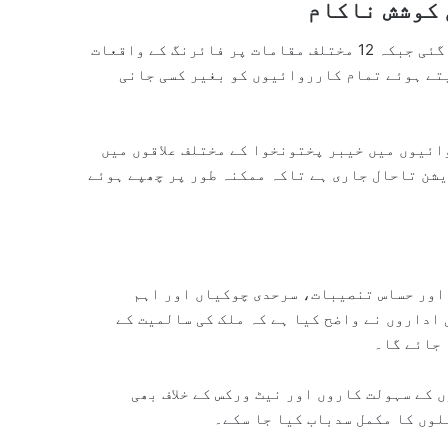
 کوشش ناکام
خیبر پختونخوا میں ایک مقام پر جسمانی حملے کی کوشش کی گئی جبکہ 12 مختلف مقامات پر فائرنگ کے واقعات
تے ہوئے تمام کارروائیوں کو بغیر کسی جانی
ائیوں میں خیبر پختونخوا کے مختلف علاقوں میں
ریشن تاحال جاری ہے تاکہ ممکنہ طور پر چھپے ہوئے
 اور حساس تنصیبات، سرحدی چوکیاں اور اہم
اداروں نے واضح کیا ہے کہ ملک کی سالمیت کے
 جائے گا۔
 کے سہولت کاروں اور نیٹ ورکس کے خلاف بھی
لوں کا مکمل سدباب کیا جا سکے۔