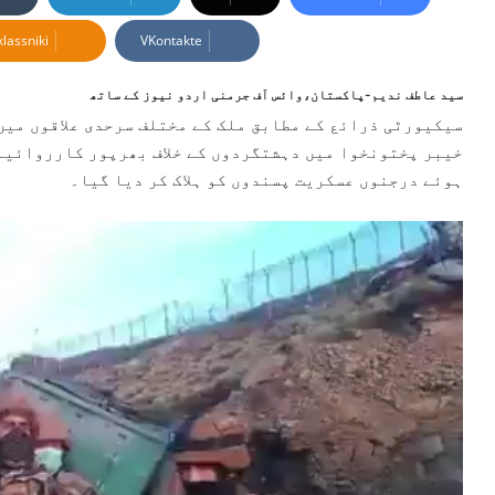
d
lassniki
VKontakte
a
n
e
سید عاطف ندیم-پاکستان،وائس آف جرمنی اردو نیوز کے ساتھ
m
سیکیورٹی ذرائع کے مطابق ملک کے مختلف سرحدی علاقوں میں
a
خیبر پختونخوا میں دہشتگردوں کے خلاف بھرپور کارروائیا
i
ہوئے درجنوں عسکریت پسندوں کو ہلاک کر دیا گیا۔
l