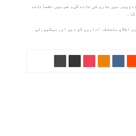
 دوپہر میں جاری کی جائے گی، جس میں نقصانات،
گا۔
ی اطلاع متعلقہ اداروں کو دیں اور سیکیورٹی
Reddit
VKontakte
Odnoklassniki
Pocket
ای میل کے ذریعے شیئر کریں
پرنٹ کریں