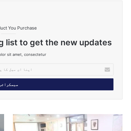
duct You Purchase
g list to get the new updates!
or sit amet, consectetur.
ا
پ
ن
ا
ا
ی
م
ی
ل
ح
پ
ک
ک
ا
ا
و
ک