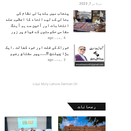
جولائی 7, 2023
پنجاب میں بلدیاتی نظام کی
بحالی کے لیے اتحاد کا اجلاس، جلد
انتخابات اور آئین سے ہم آہنگ
مقامی حکومتوں کے قیام پر زور
4 ہفتے ago
خوراک کی قلت اور خود کفالت ۔ایک
بڑا چیلنج !!……پیر مشتاق رضوی
3 ہفتے ago
Liqui Moly Lahore German Oil
رجحانات