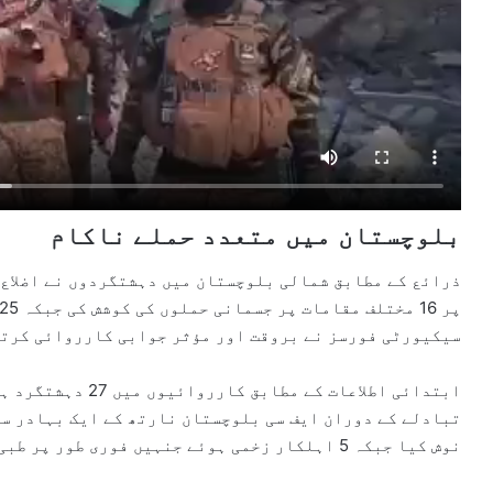
بلوچستان میں متعدد حملے ناکام
ذرائع کے مطابق شمالی بلوچستان میں دہشتگردوں نے اضلاع 
سیکیورٹی فورسز نے بروقت اور مؤثر جوابی کارروائی کرتے
ابتدائی اطلاعات کے 
تبادلے کے دوران ایف سی بلوچستان نارتھ کے ایک بہادر سپ
نوش کیا جبکہ 5 اہلکار زخمی ہوئے جنہیں فوری طور پر طبی امداد فراہم کی گئی۔