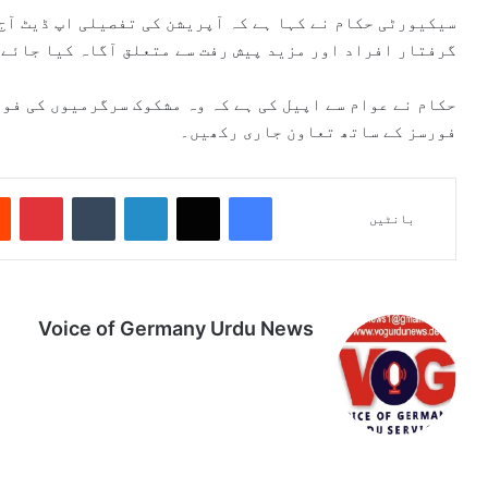
سیکیورٹی حکام نے کہا ہے کہ آپریشن کی تفصیلی اپ ڈیٹ آج
گرفتار افراد اور مزید پیش رفت سے متعلق آگاہ کیا جائے 
حکام نے عوام سے اپیل کی ہے کہ وہ مشکوک سرگرمیوں کی فور
فورسز کے ساتھ تعاون جاری رکھیں۔
Pinterest
Tumblr
LinkedIn
X
Facebook
بانٹیں
Voice of Germany Urdu News
Tik
Ins
Yo
Lin
Fa
We
To
tag
uT
ke
ce
bsi
k
ra
ub
dIn
bo
te
m
e
ok