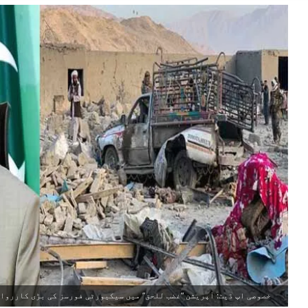
خصوصی اپ ڈیٹ: آپریشن “غضب للحق” میں سیکیورٹی فورسز کی بڑی کارروا