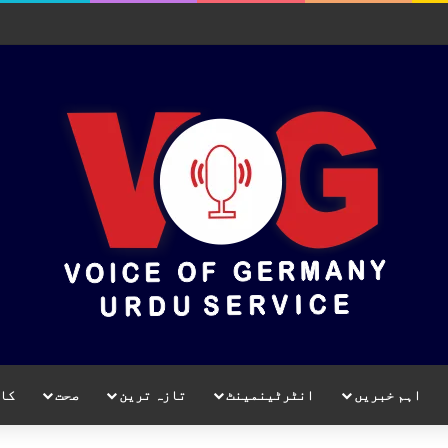
اہم خبریں
انٹرٹینمینٹ
تازہ ترین
صحت
کا