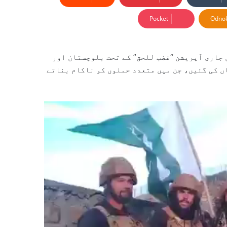
Pocket
Odnok
 جاری آپریشن “غضب للحق” کے تحت بلوچستان اور
ں کی گئیں، جن میں متعدد حملوں کو ناکام بناتے