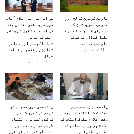
فارمن کرسچن کالج اور
سی اے ایس ایس اسلام آباد
حکومتِ بلوچستان کے
میں سری لنکن دفاعی وفد
درمیان طالبات کے لیے
کی آمد، مستقبل کی جنگ،
مکمل فنڈڈ وظائف کا
ابھرتی ہوئی
تاریخی معاہدہ
ٹیکنالوجیز اور دفاعی
تعاون پر تفصیلی تبادلہ
14 گھنٹے ago
خیال
15 گھنٹے ago
پاکستان پنجاب میں
پاکستان میں نسوار کو
میٹرک کے نتائج کا بیک
ٹیکس نیٹ میں شامل
وقت اعلان، شفاف امتحانی
کرنے، تصویری انتباہ
نظام پر وزیر تعلیم کا
لازمی قرار دینے اور
اظہارِ اطمینان
انسدادِ تمباکو قوانین