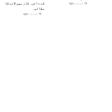
کے دائرہ کار میں لانے کا
16 گھنٹے ago
مطالبہ
16 گھنٹے ago