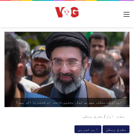
مینو
ایران کے ممکنہ سپریم لیڈر مجتبیٰ خامنہ ای کتنے با اثر ہیں؟
صفحہ اول
/
مشرق وسطیٰ
مشرق وسطیٰ
اہم خبریں