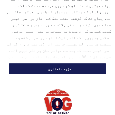
بیٹے مجتبیٰ خامنہ ای کو طویل عرصے سے ملک کے اگلے
l
سپریم لیڈر کے ممکنہ امیدوار کے طور پر دیکھا جاتا رہا
ہے، یہاں تک کہ گزشتہ ہفتے جنگ کے آغاز پر اسرائیلی
حملے میں ان کے والد کی ہلاکت سے پہلے بھی، حالانکہ وہ
کبھی کسی سرکاری عہدے پر منتخب یا مقرر نہیں ہوئے۔
اسلامی جمہوریہ کے اندر ایک نہایت پراسرار شخصیت
سمجھے جانے والے مجتبیٰ خامنہ ای اٹھائیس فروری کو اس
اسرائیلی حملے کے بعد سے عوامی سطح پر نظر نہیں آئے،
جس میں ان کے 86 سالہ والد ہلاک ہوگئے تھے۔ اس حملے میں
ان کی اہلیہ زہرا حداد عادل بھی ماری گئیں، جن کا تعلق
مزید دکھائیں
ملک کی مذہبی اشرافیہ سے وابستہ ایک بااثر خاندان سے
تھا۔