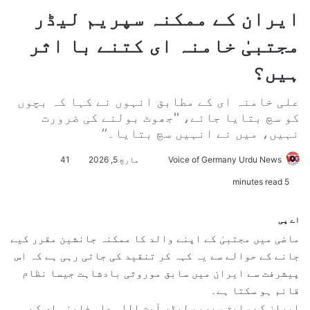
ایران کے ممکنہ سپریم لیڈر
مجتبیٰ خامنہ ای کتنے با اثر
ہیں؟
علی خامنہ ای کے مطابق انہوں نے کہا کہ بچوں
کو سچ بتایا جائے، ''جھوٹ بولنے کی ضرورت
نہیں، میں نے انہیں سچ بتایا۔‘‘
Voice of Germany Urdu News
S
مارچ 5, 2026
41
e
5 minutes read
n
d
اے پی
a
ماضی میں مجتبیٰ کے اپنے والد کا ممکنہ جانشین مقرر کیے
n
جانے کے حوالے سے یہ کہہ کر تنقید کی جاتی رہی ہے کہ اس
e
پیشرفت سے ایران میں سابق موروثی بادشاہت جیسا نظام
m
قائم ہو سکتا ہے۔
a
ایران کے سابق سپریم لیڈر آیت اللہ علی خامنہ ای کے
i