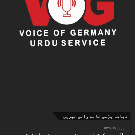
2005 اور 2009 کے صدارتی امیدوار مہدی کروبی نے مجتبیٰ
خامنہ ای کو ”آقا کا بیٹا‘‘ قرار دیتے ہوئے دونوں
انتخابات میں مداخلت کا الزام لگایا تھا جبکہ اس وقت
ان کے والد کے بارے میں کہا گیا کہ وہ ”خود آقا ہیں، کسی
آقا کے بیٹے نہیں۔‘‘
ایران میں سپریم لیڈر کے عہدے پر اب تک صرف ایک بار
اقتدار کی منتقلی ہوئی ہے۔ 1979ء کے اسلامی انقلاب کے
رہنما آیت اللہ روح اللہ خمینی 86 برس کی عمر میں
انتقال کر گئے تھے اور انہوں نے آٹھ سالہ ایران عراق
جنگ کے دوران ملک کی قیادت کی تھی۔
ذیادہ پڑھی جانے والی خبریں
اپریل 25, 2020
پاک بحریہ کی شمالی بحیرۂ عرب میں زمین سے اینٹی شپ