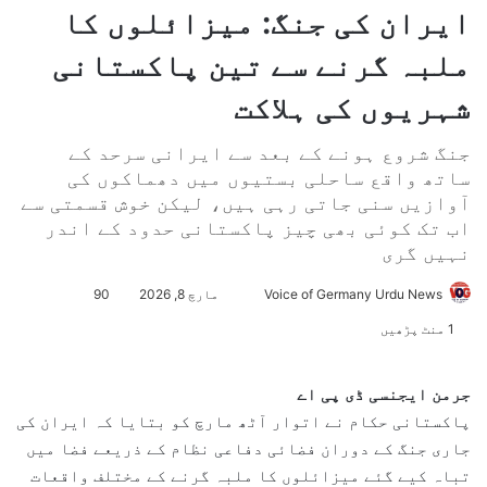
ایران کی جنگ: میزائلوں کا
ملبہ گرنے سے تین پاکستانی
شہریوں کی ہلاکت
جنگ شروع ہونے کے بعد سے ایرانی سرحد کے
ساتھ واقع ساحلی بستیوں میں دھماکوں کی
آوازیں سنی جاتی رہی ہیں، لیکن خوش قسمتی سے
اب تک کوئی بھی چیز پاکستانی حدود کے اندر
نہیں گری
Voice of Germany Urdu News
S
مارچ 8, 2026
90
e
1 منٹ پڑھیں
n
d
جرمن ایجنسی ڈی پی اے
a
پاکستانی حکام نے اتوار آٹھ مارچ کو بتایا کہ ایران کی
n
جاری جنگ کے دوران فضائی دفاعی نظام کے ذریعے فضا میں
e
تباہ کیے گئے میزائلوں کا ملبہ گرنے کے مختلف واقعات
m