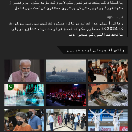
پاکستان کے پنجاب یونیورسٹی لاہور کے مزید سترہ پروفیسر ز
سٹینفورڈ یونیورسٹی کی بہترین محققین کی لسٹ میں شامل
4 ہفتے ago
وفاقی آئینی عدالت نے مونال ریسٹورنٹ کیس میں سپریم کورٹ
کا 2024 کا مسماری حکم کالعدم قرار دے دیا، تنازع دوبارہ
ماتحت عدالتوں کو بھجوا دیا
وائس آف جرمنی اردو خبریں