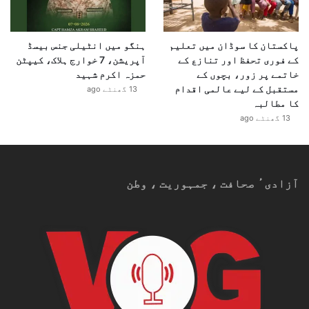
پاکستان کا سوڈان میں تعلیم
ہنگو میں انٹیلی جنس بیسڈ
کے فوری تحفظ اور تنازع کے
آپریشن، 7 خوارج ہلاک، کیپٹن
خاتمے پر زور، بچوں کے
حمزہ اکرم شہید
مستقبل کے لیے عالمی اقدام
13 گھنٹے ago
کا مطالبہ
13 گھنٹے ago
آزادیٴ صحافت ، جمہوریت ، وطن