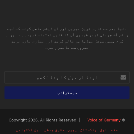
دنیا بھر سے تازہ ترین خبریں اور اپ ڈیٹس حاصل کرنے کے لیے
وائس آف جرمنی اردو خبریں آپ کا قابل اعتماد ذریعہ ہے۔ براہ
کرم ہمیں سوشل میڈیا پر فالو کریں اور ہماری تازہ ترین
خبروں سے باخبر رہیں۔
RSS
TikTok
Instagram
YouTube
LinkedIn
Facebook
X
اپنا
ای
میل
کا
پتا
لکھو
Voice of Germany
© Copyright 2026, All Rights Reserved |
صفحہ اول
پاکستان
یورپ
مشرق وسطیٰ
بین الاقوامی