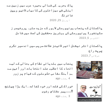
پاک بحریہ کی شمالی بحیرۂ عرب میں زمین سے
اینٹی شپ میزائلوں کی کامیاب لائیو ویپن
فائرنگ
اپریل 25, 2020
پاکستان کے پنجاب یونیورسٹی لاہور کے مزید سترہ پروفیسر ز
سٹینفورڈ یونیورسٹی کی بہترین محققین کی لسٹ میں شامل
اکتوبر 5, 2023
پاکستان انٹر نیشنل ائیر لائینز فلائٹ سروس میں اندھیر نگری
چوپٹ راج
جولائی 7, 2023
پنجاب میں بلدیاتی نظام کی بحالی کے لیے
اتحاد کا اجلاس، جلد انتخابات اور آئین سے
ہم آہنگ مقامی حکومتوں کے قیام پر زور
4 ہفتے ago
خوراک کی قلت اور خود کفالت ۔ایک بڑا چیلنج
!!……پیر مشتاق رضوی
3 ہفتے ago