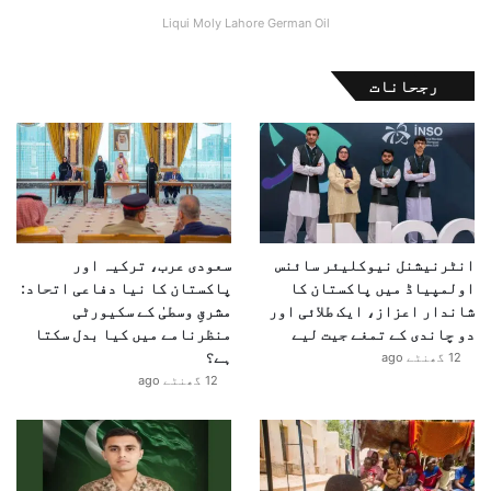
Liqui Moly Lahore German Oil
رجحانات
انٹرنیشنل نیوکلیئر سائنس
سعودی عرب، ترکیہ اور
اولمپیاڈ میں پاکستان کا
پاکستان کا نیا دفاعی اتحاد:
شاندار اعزاز، ایک طلائی اور
مشرقِ وسطیٰ کے سکیورٹی
دو چاندی کے تمغے جیت لیے
منظرنامے میں کیا بدل سکتا
ہے؟
12 گھنٹے ago
12 گھنٹے ago