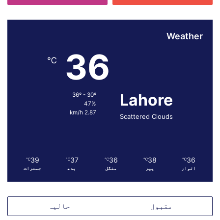
ی
ر
د
ف
Weather
ا
36
ع
℃
Lahore
36º - 30º
47%
2.87 km/h
Scattered Clouds
39
37
36
38
36
℃
℃
℃
℃
℃
اتوار
پیر
منگل
بدھ
جمعرات
مقبول
حالیہ