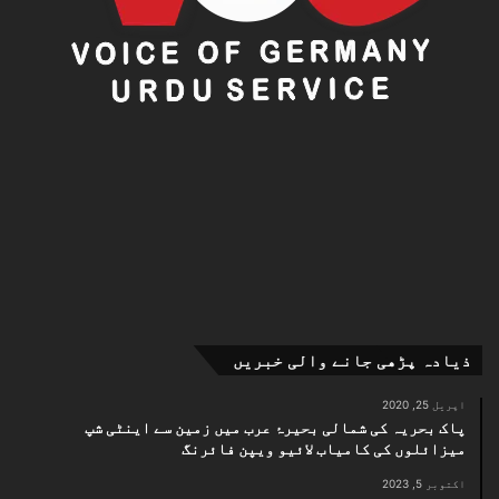
ذیادہ پڑھی جانے والی خبریں
اپریل 25, 2020
پاک بحریہ کی شمالی بحیرۂ عرب میں زمین سے اینٹی شپ
میزائلوں کی کامیاب لائیو ویپن فائرنگ
اکتوبر 5, 2023