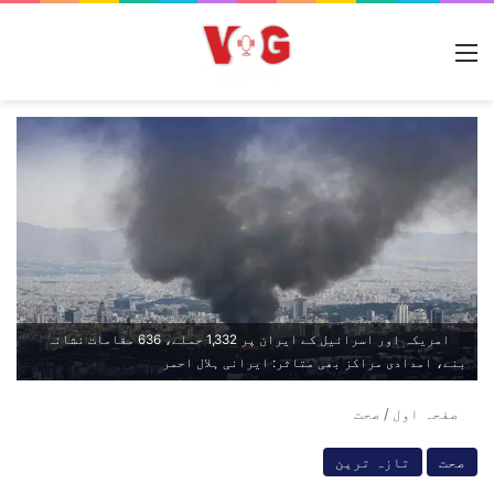
مینو
امریکہ اور اسرائیل کے ایران پر 1,332 حملے، 636 مقامات نشانہ
بنے، امدادی مراکز بھی متاثر: ایرانی ہلال احمر
صفحہ اول
/
صحت
صحت
تازہ ترین