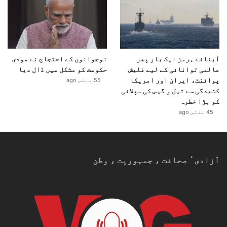
آبنائے ہرمز ایک بار پھر
نوجوانوں کے احتجاج نے مودی
عالمی توانائی کے لیے فلیش
حکومت کو مشکل میں ڈال دیا
پوائنٹ، ایران اور امریکا
55 منٹس ago
کشیدگی سے تیل و گیس کی سپلائی
کو بڑا خطرہ
45 منٹس ago
آزادیٴ صحافت ، جمہوریت ، وطن