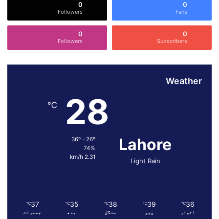
0
0
م
Followers
Fans
ی
ں
0
0
ب
Followers
Subscribers
ل
و
چ
س
Weather
ت
28
ا
℃
ن
ا
و
Lahore
36º - 26º
ر
74%
پ
2.31 km/h
ن
Light Rain
ج
ا
ب
م
37
35
38
39
36
℃
℃
℃
℃
℃
ی
اتوار
پیر
منگل
بدھ
جمعرات