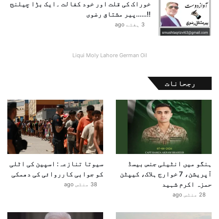
خوراک کی قلت اور خود کفالت ۔ایک بڑا چیلنج
ا
!!……پیر مشتاق رضوی
خ
3 ہفتے ago
ر
ا
ج
Liqui Moly Lahore German Oil
ا
ت
م
رجحانات
ی
ں
ب
ڑ
ی
ک
ٹ
ہنگو میں انٹیلی جنس بیسڈ
سیوتا تنازعہ: اسپین کی اٹلی
و
آپریشن، 7 خوارج ہلاک، کیپٹن
کو جوابی کارروائی کی دھمکی
ت
حمزہ اکرم شہید
ی
38 منٹس ago
ا
28 منٹس ago
ں