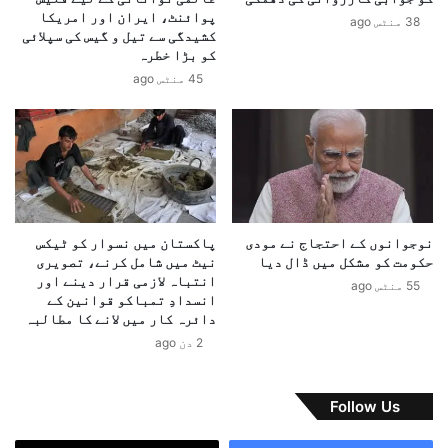
پوائنٹ، ایران اور امریکا
ی
م
38 منٹس ago
کشیدگی سے تیل و گیس کی سپلائی
ہ
ب
کو بڑا خطرہ
ی
ح
45 منٹس ago
ں
ر
،
ا
س
ن
و
ک
ئ
ے
س
خ
و
د
ز
ش
نوجوانوں کے احتجاج نے مودی
پاکستان میں نسوار کو ٹیکس
ی
ا
حکومت کو مشکل میں ڈال دیا
نیٹ میں شامل کرنے، تصویری
ر
ت
انتباہ لازمی قرار دینے اور
55 منٹس ago
د
:
انسدادِ تمباکو قوانین کے
ف
پ
دائرہ کار میں لانے کا مطالبہ
ا
ا
2 دن ago
ع
ک
س
ت
Follow Us
ا
ن