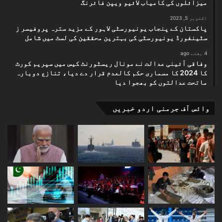
میزائلوں کی کامیاب لائیو ویپن فائرنگ
اکتوبر 5, 2023
پاکستان کے پنجاب یونیورسٹی لاہور کے مزید سترہ پروفیسر ز
سٹینفورڈ یونیورسٹی کی بہترین محققین کی لسٹ میں شامل
4 ہفتے ago
وفاقی آئینی عدالت نے مونال ریسٹورنٹ کیس میں سپریم کورٹ
کا 2024 کا مسماری حکم کالعدم قرار دے دیا، تنازع دوبارہ
ماتحت عدالتوں کو بھجوا دیا
وائس آف جرمنی اردو خبریں