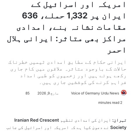
امریکہ اور اسرائیل کے
ایران پر 1,332 حملے، 636
مقامات نشانہ بنے، امدادی
مراکز بھی متاثر: ایرانی ہلال
احمر
ایرانی حکام کے مطابق امدادی ٹیمیں خطرناک
حالات کے باوجود متاثرہ علاقوں میں کام جاری
رکھے ہوئے ہیں اور زخمیوں کو طبی امداد
فراہم کرنے کی کوششیں جاری ہیں۔
Voice of Germany Urdu News
S
مارچ 9, 2026
85
e
2 minutes read
n
d
تہران:
ایران کی امدادی تنظیم
Iranian Red Crescent
a
Society
نے دعویٰ کیا ہے کہ امریکہ اور اسرائیل کی جانب
n