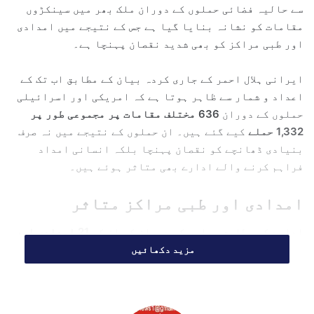
سے حالیہ فضائی حملوں کے دوران ملک بھر میں سینکڑوں
e
مقامات کو نشانہ بنایا گیا ہے جس کے نتیجے میں امدادی
m
اور طبی مراکز کو بھی شدید نقصان پہنچا ہے۔
a
i
l
ایرانی ہلال احمر کے جاری کردہ بیان کے مطابق اب تک کے
اعداد و شمار سے ظاہر ہوتا ہے کہ امریکی اور اسرائیلی
حملوں کے دوران
636 مختلف مقامات پر مجموعی طور پر
1,332 حملے
کیے گئے ہیں۔ ان حملوں کے نتیجے میں نہ صرف
بنیادی ڈھانچے کو نقصان پہنچا بلکہ انسانی امداد
فراہم کرنے والے ادارے بھی متاثر ہوئے ہیں۔
امدادی اور طبی مراکز متاثر
ادارے کے مطابق حملوں کے دوران کم از کم
21 امدادی اور
طبی مراکز
شدید متاثر ہوئے ہیں۔ ان مراکز میں
مزید دکھائیں
ایمرجنسی ریسکیو اسٹیشنز، طبی امداد کے یونٹس اور
امدادی سامان کے ذخیرہ گاہیں شامل ہیں۔