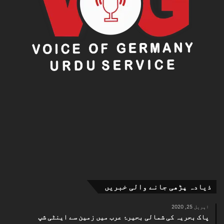
ذیادہ پڑھی جانے والی خبریں
اپریل 25, 2020
پاک بحریہ کی شمالی بحیرۂ عرب میں زمین سے اینٹی شپ