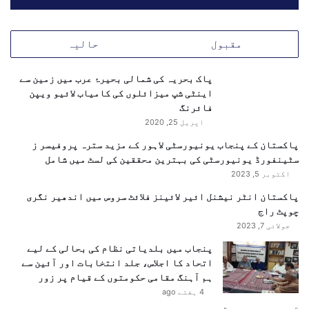
ں
ت
ع
مقبول
حالیہ
ل
ی
م
پاک بحریہ کی شمالی بحیرۂ عرب میں زمین سے
ی
اینٹی شپ میزائلوں کی کامیاب لائیو ویپن
ا
فائرنگ
د
اپریل 25, 2020
ا
پاکستان کے پنجاب یونیورسٹی لاہور کے مزید سترہ پروفیسر ز
ر
سٹینفورڈ یونیورسٹی کی بہترین محققین کی لسٹ میں شامل
ے
اکتوبر 5, 2023
ب
ن
پاکستان انٹر نیشنل ائیر لائینز فلائٹ سروس میں اندھیر نگری
د
چوپٹ راج
،
جولائی 7, 2023
س
پنجاب میں بلدیاتی نظام کی بحالی کے لیے
ر
اتحاد کا اجلاس، جلد انتخابات اور آئین سے
ک
ہم آہنگ مقامی حکومتوں کے قیام پر زور
ا
4 ہفتے ago
ر
ی