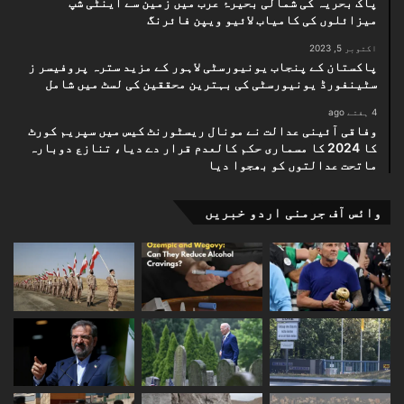
پاک بحریہ کی شمالی بحیرۂ عرب میں زمین سے اینٹی شپ
میزائلوں کی کامیاب لائیو ویپن فائرنگ
اکتوبر 5, 2023
پاکستان کے پنجاب یونیورسٹی لاہور کے مزید سترہ پروفیسر ز
سٹینفورڈ یونیورسٹی کی بہترین محققین کی لسٹ میں شامل
4 ہفتے ago
وفاقی آئینی عدالت نے مونال ریسٹورنٹ کیس میں سپریم کورٹ
کا 2024 کا مسماری حکم کالعدم قرار دے دیا، تنازع دوبارہ
ماتحت عدالتوں کو بھجوا دیا
وائس آف جرمنی اردو خبریں