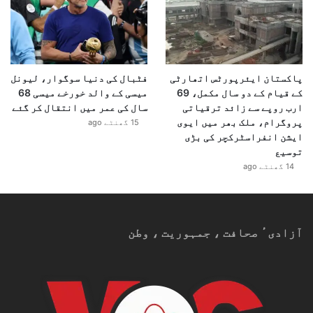
پاکستان ایئرپورٹس اتھارٹی
فٹبال کی دنیا سوگوار، لیونل
کے قیام کے دو سال مکمل، 69
میسی کے والد خورخے میسی 68
ارب روپے سے زائد ترقیاتی
سال کی عمر میں انتقال کر گئے
پروگرام، ملک بھر میں ایوی
15 گھنٹے ago
ایشن انفراسٹرکچر کی بڑی
توسیع
14 گھنٹے ago
آزادیٴ صحافت ، جمہوریت ، وطن