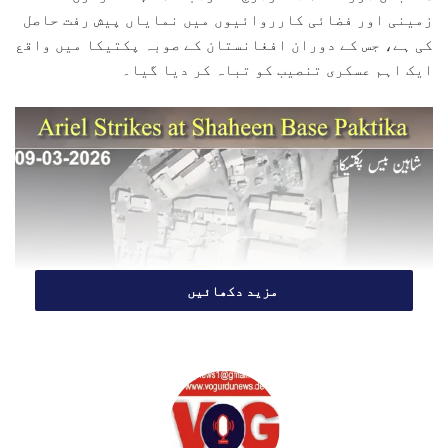
زمینی اور فضائی کارروائیوں میں نمایاں پیش رفت حاصل
i
کی ہے، جس کے دوران افغانستان کے صوبہ پکتیکا میں واقع
l
ایک اہم عسکری تنصیب کو تباہ کر دیا گیا۔
مزید دکھائیں
پکتیکا میں شاہین بیس کا اہم ڈپو
تباہ
سیکیورٹی ذرائع کے مطابق افواج پاکستان نے خفیہ