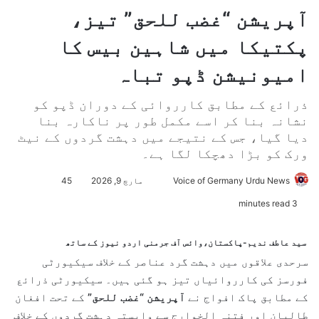
آپریشن “غضب للحق” تیز،
پکتیکا میں شاہین بیس کا
امیونیشن ڈپو تباہ
ذرائع کے مطابق کارروائی کے دوران ڈپو کو
نشانہ بنا کر اسے مکمل طور پر ناکارہ بنا
دیا گیا، جس کے نتیجے میں دہشت گردوں کے نیٹ
ورک کو بڑا دھچکا لگا ہے۔
Voice of Germany Urdu News
S
مارچ 9, 2026
45
e
3 minutes read
n
d
سید عاطف ندیم-پاکستان،وائس آف جرمنی اردو نیوز کے ساتھ
a
سرحدی علاقوں میں دہشت گرد عناصر کے خلاف سیکیورٹی
n
فورسز کی کارروائیاں تیز ہو گئی ہیں۔ سیکیورٹی ذرائع
e
کے مطابق پاک افواج نے
آپریشن “غضب للحق”
کے تحت افغان
m
طالبان اور فتنہ الخوارج سے وابستہ دہشت گردوں کے خلاف
a