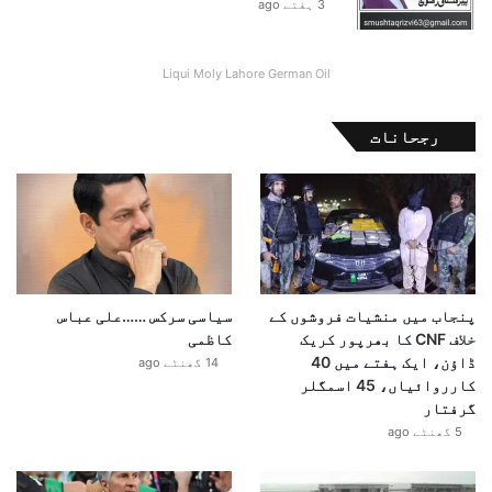
3 ہفتے ago
Liqui Moly Lahore German Oil
رجحانات
پنجاب میں منشیات فروشوں کے
سیاسی سرکس ……علی عباس
خلاف CNF کا بھرپور کریک
کاظمی
ڈاؤن، ایک ہفتے میں 40
14 گھنٹے ago
کارروائیاں، 45 اسمگلر
گرفتار
5 گھنٹے ago