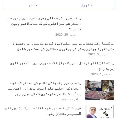
ا
ب
مقبول
حالیہ
ہ
ڑ
ے
پاک بحریہ کی شمالی بحیرۂ عرب میں زمین سے
ا
اینٹی شپ میزائلوں کی کامیاب لائیو ویپن
ق
فائرنگ
د
ا
اپریل 25, 2020
م
پاکستان کے پنجاب یونیورسٹی لاہور کے مزید سترہ پروفیسر ز
ا
سٹینفورڈ یونیورسٹی کی بہترین محققین کی لسٹ میں شامل
ت
اکتوبر 5, 2023
پاکستان انٹر نیشنل ائیر لائینز فلائٹ سروس میں اندھیر نگری
چوپٹ راج
جولائی 7, 2023
پنجاب میں بلدیاتی نظام کی بحالی کے لیے
اتحاد کا اجلاس، جلد انتخابات اور آئین سے
ہم آہنگ مقامی حکومتوں کے قیام پر زور
4 ہفتے ago
خوراک کی قلت اور خود کفالت ۔ایک بڑا چیلنج
!!……پیر مشتاق رضوی