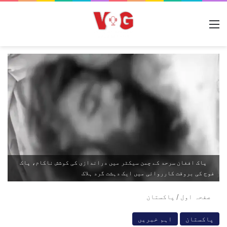
مینو
پاک افغان سرحد کے چمن سیکٹر میں دراندازی کی کوشش ناکام، پاک
فوج کی بروقت کارروائی میں ایک دہشت گرد ہلاک
صفحہ اول
/
پاکستان
پاکستان
اہم خبریں