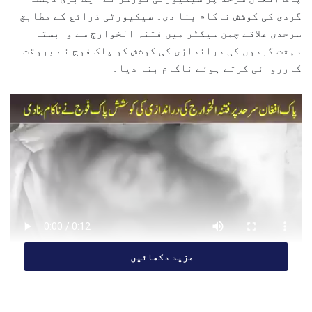
n
گردی کی کوشش ناکام بنا دی۔ سیکیورٹی ذرائع کے مطابق
e
سرحدی علاقے چمن سیکٹر میں فتنہ الخوارج سے وابستہ
m
دہشت گردوں کی دراندازی کی کوشش کو پاک فوج نے بروقت
a
کارروائی کرتے ہوئے ناکام بنا دیا۔
i
l
مزید دکھائیں
باڑ کاٹ کر دراندازی کی کوشش
سیکیورٹی ذرائع کے مطابق پاک افغان سرحد کے ساتھ واقع