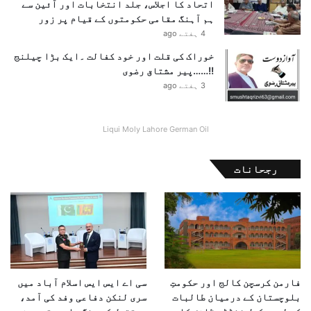
اتحاد کا اجلاس، جلد انتخابات اور آئین سے
ب
ہم آہنگ مقامی حکومتوں کے قیام پر زور
ا
4 ہفتے ago
ہ
د
خوراک کی قلت اور خود کفالت ۔ایک بڑا چیلنج
ی
!!……پیر مشتاق رضوی
ا
3 ہفتے ago
،
ر
و
Liqui Moly Lahore German Oil
س
ی
رجحانات
ص
د
ر
ن
ے
ک
ہ
ا
فارمن کرسچن کالج اور حکومتِ
سی اے ایس ایس اسلام آباد میں
ہ
بلوچستان کے درمیان طالبات
سری لنکن دفاعی وفد کی آمد،
م