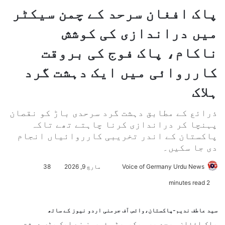
پاک افغان سرحد کے چمن سیکٹر
میں دراندازی کی کوشش
ناکام، پاک فوج کی بروقت
کارروائی میں ایک دہشت گرد
ہلاک
ذرائع کے مطابق دہشت گرد سرحدی باڑ کو نقصان
پہنچا کر دراندازی کرنا چاہتے تھے تاکہ
پاکستان کے اندر تخریبی کارروائیاں انجام
دی جا سکیں۔
Voice of Germany Urdu News
S
مارچ 9, 2026
38
e
2 minutes read
n
d
سید عاطف ندیم-پاکستان،وائس آف جرمنی اردو نیوز کے ساتھ
a
پاک افغان سرحد پر سیکیورٹی فورسز نے ایک بڑی دہشت