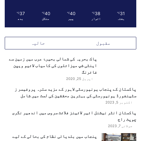
ا
م
37
40
40
38
31
℃
℃
℃
℃
℃
ہفتہ
اتوار
پیر
منگل
بدھ
ر
ی
ک
ہ
مقبول
حالیہ
ا
و
پاک بحریہ کی شمالی بحیرۂ عرب میں زمین سے
ر
اینٹی شپ میزائلوں کی کامیاب لائیو ویپن
ا
فائرنگ
س
اپریل 25, 2020
ر
ا
پاکستان کے پنجاب یونیورسٹی لاہور کے مزید سترہ پروفیسر ز
ئ
سٹینفورڈ یونیورسٹی کی بہترین محققین کی لسٹ میں شامل
ی
اکتوبر 5, 2023
ل
ک
پاکستان انٹر نیشنل ائیر لائینز فلائٹ سروس میں اندھیر نگری
و
چوپٹ راج
ا
جولائی 7, 2023
ن
پنجاب میں بلدیاتی نظام کی بحالی کے لیے
ت