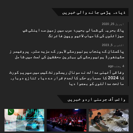
ذیادہ پڑھی جانے والی خبریں
اپریل 25, 2020
پاک بحریہ کی شمالی بحیرۂ عرب میں زمین سے اینٹی شپ
میزائلوں کی کامیاب لائیو ویپن فائرنگ
اکتوبر 5, 2023
پاکستان کے پنجاب یونیورسٹی لاہور کے مزید سترہ پروفیسر ز
سٹینفورڈ یونیورسٹی کی بہترین محققین کی لسٹ میں شامل
4 ہفتے ago
وفاقی آئینی عدالت نے مونال ریسٹورنٹ کیس میں سپریم کورٹ
کا 2024 کا مسماری حکم کالعدم قرار دے دیا، تنازع دوبارہ
ماتحت عدالتوں کو بھجوا دیا
وائس آف جرمنی اردو خبریں