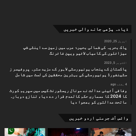
ذیادہ پڑھی جانے والی خبریں
اپریل 25, 2020
پاک بحریہ کی شمالی بحیرۂ عرب میں زمین سے اینٹی شپ
میزائلوں کی کامیاب لائیو ویپن فائرنگ
اکتوبر 5, 2023
پاکستان کے پنجاب یونیورسٹی لاہور کے مزید سترہ پروفیسر ز
سٹینفورڈ یونیورسٹی کی بہترین محققین کی لسٹ میں شامل
4 ہفتے ago
وفاقی آئینی عدالت نے مونال ریسٹورنٹ کیس میں سپریم کورٹ
کا 2024 کا مسماری حکم کالعدم قرار دے دیا، تنازع دوبارہ
ماتحت عدالتوں کو بھجوا دیا
وائس آف جرمنی اردو خبریں