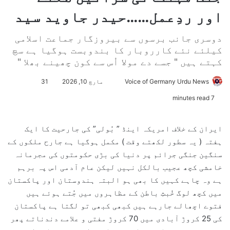
اور ردِعمل……حیدر جاوید سید
دوسری جانب برسوں سے بیروزگار جماعت اسلامی
کیلئے نئے کارروبار کا بندوبست ہوگیا ہے سچ
کہتے ہیں " جسے دے مولا اُس سے کون چھینے بھلا "
Voice of Germany Urdu News
S
مارچ 10, 2026
31
e
7 minutes read
n
d
ایران کے خلاف امریکہ اینڈ ” بُولی” کی جارحیت کا ایک
a
ہفتہ ( یہ سطور لکھتے وقت ) مکمل ہوگیا ہے جارح ملکوں کے
n
سنگین جنگی جرائم پر دنیا کی بڑی حکومتوں کی مجرمانہ
e
خامشی کچھ عجیب بالکل نہیں لیکن عام آدمی اس پہ برہم
m
ہے وہ چاہے کہیں کا بھی ہو البتہ ہندوستان اور پاکستان
a
میں کچھ لوگ خُبثِ باطن کے مظاہروں میں جُتے ہوئے ہیں
i
l
فتوے اچھالے جارہے ہیں کبھی کبھی تو لگتا ہے پاکستان
کی 25 کروڑ آبادی میں 70 کروڑ مفتی و علامے دندناتے پھر