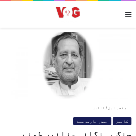
مینو
صفحہ اول
/
کالمز
کالمز
حیدر جاوید سید
جنگ مہنگائی سزائیں طعنے