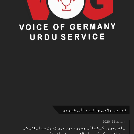
ذیادہ پڑھی جانے والی خبریں
اپریل 25, 2020
پاک بحریہ کی شمالی بحیرۂ عرب میں زمین سے اینٹی شپ
میزائلوں کی کامیاب لائیو ویپن فائرنگ