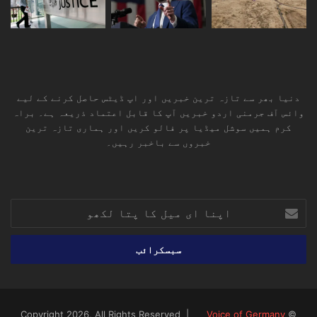
دنیا بھر سے تازہ ترین خبریں اور اپ ڈیٹس حاصل کرنے کے لیے
وائس آف جرمنی اردو خبریں آپ کا قابل اعتماد ذریعہ ہے۔ براہ
کرم ہمیں سوشل میڈیا پر فالو کریں اور ہماری تازہ ترین
خبروں سے باخبر رہیں۔
RSS
TikTok
Instagram
YouTube
LinkedIn
Facebook
X
اپنا
ای
میل
کا
پتا
لکھو
Voice of Germany
© Copyright 2026, All Rights Reserved |