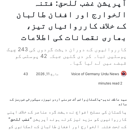
آپریشن غضب للحق: فتنہ
الخوارج اور افغان طالبان
کے خلاف کارروائیاں تیز،
بھاری نقصانات کی اطلاعات
کارروائیوں کے دوران دہشت گردوں کی 243 چیک
پوسٹیں تباہ کر دی گئیں جبکہ 42 پوسٹس کو
قبضے میں لے لیا گیا۔
Voice of Germany Urdu News
S
مارچ 11, 2026
43
e
2 minutes read
n
d
سید عاطف ندیم-پاکستان.وائس آف جرمنی اردو نیوز، سیکورٹی فورسز کے
a
ساتھ
n
پاکستان کی مسلح افواج نے دہشت گرد عناصر کے خلاف اپنی
e
کارروائیوں کو مزید تیز کرتے ہوئے آپریشن
“غضب للحق”
m
کے تحت فتنہ الخوارج اور افغان طالبان کے ٹھکانوں کو
a