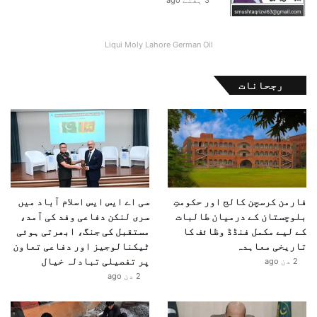
3 ہفتے ago
Liqui Moly Lahore German Oil
رجحانات
فارمن کرسچن کالج اور حکومتِ
سی اے ایس ایس اسلام آباد میں
بلوچستان کے درمیان طالبات
سری لنکن دفاعی وفد کی آمد،
کے لیے مکمل فنڈڈ وظائف کا
مستقبل کی جنگ، ابھرتی ہوئی
تاریخی معاہدہ
ٹیکنالوجیز اور دفاعی تعاون
پر تفصیلی تبادلہ خیال
2 دن ago
2 دن ago