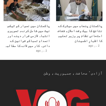
پاکستان پنجاب میں میٹرک کے
پاکستان میں نسوار کو ٹیکس
نتائج کا بیک وقت اعلان، شفاف
نیٹ میں شامل کرنے، تصویری
امتحانی نظام پر وزیر تعلیم
انتباہ لازمی قرار دینے اور
کا اظہارِ اطمینان
انسدادِ تمباکو قوانین کے
دائرہ کار میں لانے کا مطالبہ
2 دن ago
2 دن ago
آزادیٴ صحافت ، جمہوریت ، وطن