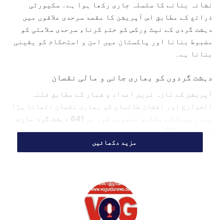
نشانہ بنانے کا سلسلہ جاری رکھا ہوا ہے۔ سکیورٹی
i
ذرائع کے مطابق اس آپریشن کا مقصد سرحدی علاقوں میں
l
دہشت گردی کے نیٹ ورکس کو ختم کرنا، سرحدی سلامتی کو
مضبوط بنانا اور پاکستان میں امن و استحکام کو یقینی
بنانا ہے۔
دہشت گردوں کو بھاری جانی و مالی نقصان
آپریشن کے تازہ ترین اعداد و شمار کے مطابق فتنہ
الخوارج اور افغان طالبان کو بھاری نقصان اٹھانا پڑا
ہے۔ رپورٹ کے مطابق مجموعی طور پر
641 دہشت گرد مارے
گئے
جبکہ
855 سے زائد زخمی
ہوئے ہیں۔ سکیورٹی ذرائع
مزید دکھائیں
کا کہنا ہے کہ ان کارروائیوں کے دوران دہشت گردوں کے
متعدد ٹھکانے تباہ کیے گئے اور ان کے جنگی ڈھانچے کو
شدید نقصان پہنچا ہے۔
چیک پوسٹوں اور عسکری تنصیبات پر ضرب
کارروائیوں کے دوران دہشت گردوں کی
243 چیک پوسٹیں
تباہ
کر دی گئیں جبکہ
42 پوسٹس کو قبضے میں لے لیا گیا
۔