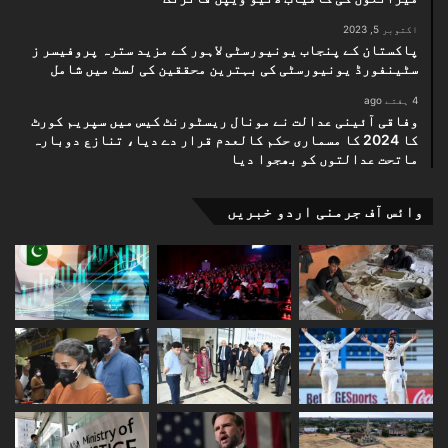
اکتوبر 5, 2023
پاکستان کے پنجاب یونیورسٹی لاہور کے مزید سترہ پروفیسر ز
سٹینفورڈ یونیورسٹی کی بہترین محققین کی لسٹ میں شامل
4 ہفتے ago
وفاقی آئینی عدالت نے مونال ریسٹورنٹ کیس میں سپریم کورٹ
کا 2024 کا مسماری حکم کالعدم قرار دے دیا، تنازع دوبارہ
ماتحت عدالتوں کو بھجوا دیا
وائس آف جرمنی اردو خبریں