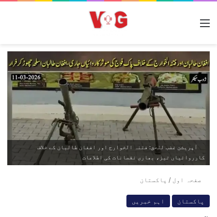
مینو
آپریشن غضب للحق: فتنہ الخوارج اور افغان طالبان کے خلاف
کارروائیاں تیز، بھاری نقصانات کی اطلاعات
صفحہ اول
/
پاکستان
پاکستان
اہم خبریں