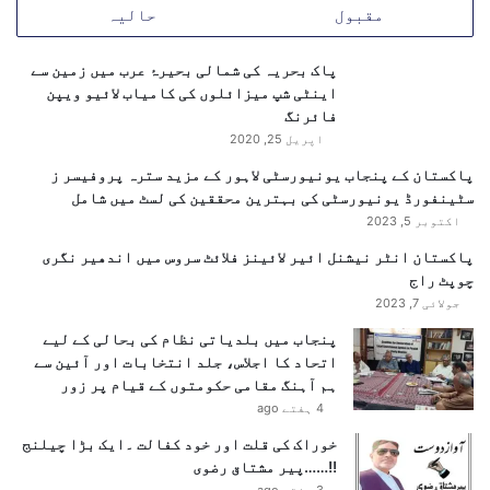
ی
مقبول
حالیہ
ٹ
و
پاک بحریہ کی شمالی بحیرۂ عرب میں زمین سے
ر
اینٹی شپ میزائلوں کی کامیاب لائیو ویپن
ک
فائرنگ
س
ک
اپریل 25, 2020
و
پاکستان کے پنجاب یونیورسٹی لاہور کے مزید سترہ پروفیسر ز
ن
سٹینفورڈ یونیورسٹی کی بہترین محققین کی لسٹ میں شامل
ش
اکتوبر 5, 2023
ا
ن
پاکستان انٹر نیشنل ائیر لائینز فلائٹ سروس میں اندھیر نگری
ہ
چوپٹ راج
جولائی 7, 2023
پنجاب میں بلدیاتی نظام کی بحالی کے لیے
اتحاد کا اجلاس، جلد انتخابات اور آئین سے
ہم آہنگ مقامی حکومتوں کے قیام پر زور
4 ہفتے ago
خوراک کی قلت اور خود کفالت ۔ایک بڑا چیلنج
!!……پیر مشتاق رضوی