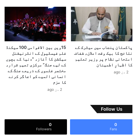
ک
ن
ا
م
ف
و
غ
ج
ا
و
ن
د
س
ہ
پاکستان پنجاب میں میٹرک کے
15ویں بین الاقوامی 100 سیکنڈ
ر
ص
نتائج کا بیک وقت اعلان، شفاف
فلم فیسٹیول کے انٹرنیشنل
ح
و
امتحانی نظام پر وزیر تعلیم
سیکشن کا آغاز، "دنیا کے بچوں
د
ر
کا اظہارِ اطمینان
کے لیے جنگ” مرکزی تھیم قرار،
پ
ت
مختصر فلموں کے ذریعے جنگ کے
2 دن ago
ر
انسانی المیے کو اجاگر کرنے
ح
پ
کا عزم
ا
ا
ل
2 دن ago
ک
پ
ف
ر
و
ب
Follow Us
ج
ا
ک
ت
0
0
ی
چ
Followers
Fans
ب
ی