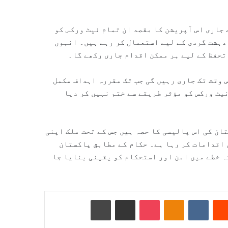
جاری اس آپریشن کا مقصد ان تمام نیٹ ورکس کو
 دہشت گردی کے لیے استعمال کر رہے ہیں۔ انہوں
تحفظ کے لیے ہر ممکن اقدام جاری رکھے گا۔
وقت تک جاری رہیں گی جب تک مقررہ اہداف مکمل
یٹ ورکس کو مؤثر طریقے سے ختم نہیں کر دیا
ن کی اس پالیسی کا حصہ ہیں جس کے تحت ملک اپنی
 اقدامات کر رہا ہے۔ حکام کے مطابق پاکستان
ہ خطے میں امن اور استحکام کو یقینی بنایا جا
Reddit
VKontakte
Odnoklassniki
Pocket
ای میل کے ذریعے شیئر کریں
پرنٹ کریں