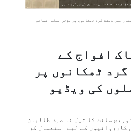
ر مؤثر حملے، فضائی حملوں کی ویڈیو جاری
ستان میں دہشت گرد ٹھکانوں پر مؤثر حملے، فضائی
اک افواج کے
گرد ٹھکانوں پر
لوں کی ویڈیو
وریج سائٹ کا تیل نہ صرف طالبان
 کارروائیوں کے لیے استعمال کر