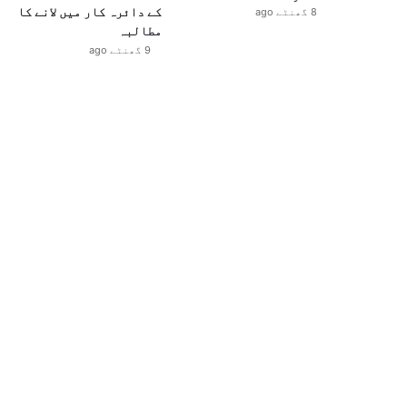
کے دائرہ کار میں لانے کا
8 گھنٹے ago
مطالبہ
9 گھنٹے ago