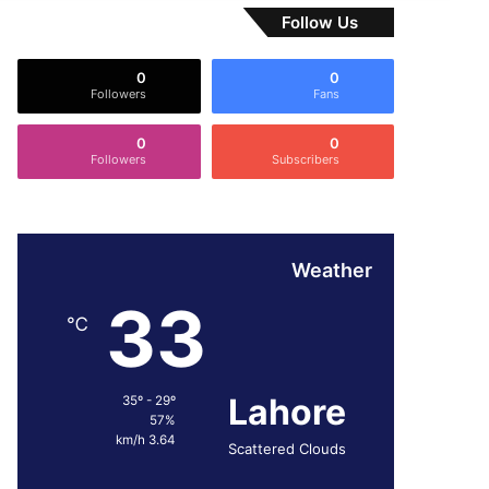
Follow Us
0
0
Followers
Fans
0
0
Followers
Subscribers
Weather
33
℃
Lahore
35º - 29º
57%
3.64 km/h
Scattered Clouds