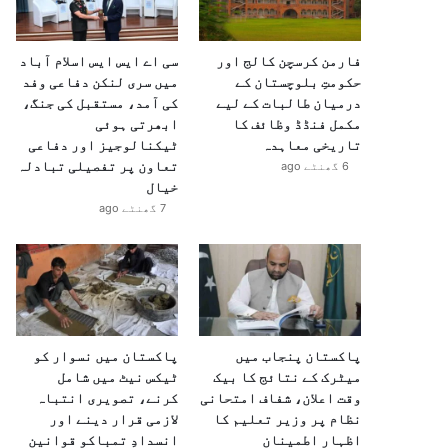
فارمن کرسچن کالج اور
سی اے ایس ایس اسلام آباد
حکومتِ بلوچستان کے
میں سری لنکن دفاعی وفد
درمیان طالبات کے لیے
کی آمد، مستقبل کی جنگ،
مکمل فنڈڈ وظائف کا
ابھرتی ہوئی
تاریخی معاہدہ
ٹیکنالوجیز اور دفاعی
تعاون پر تفصیلی تبادلہ
6 گھنٹے ago
خیال
7 گھنٹے ago
پاکستان پنجاب میں
پاکستان میں نسوار کو
میٹرک کے نتائج کا بیک
ٹیکس نیٹ میں شامل
وقت اعلان، شفاف امتحانی
کرنے، تصویری انتباہ
نظام پر وزیر تعلیم کا
لازمی قرار دینے اور
اظہارِ اطمینان
انسدادِ تمباکو قوانین