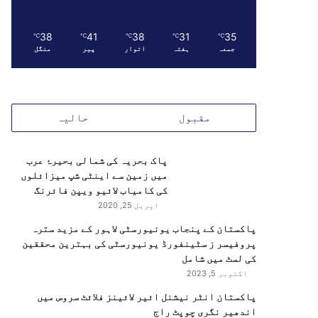
38
41
38
31
35
℃
℃
℃
℃
℃
جمعہ
ہفتہ
اتوار
پیر
منگل
مقبول
حالیہ
پاک بحریہ کی شمالی بحیرۂ عرب
میں زمین سے اینٹی شپ میزائلوں
کی کامیاب لائیو ویپن فائرنگ
اپریل 25, 2020
پاکستان کے پنجاب یونیورسٹی لاہور کے مزید سترہ
پروفیسر ز سٹینفورڈ یونیورسٹی کی بہترین محققین
کی لسٹ میں شامل
اکتوبر 5, 2023
پاکستان انٹر نیشنل ائیر لائینز فلائٹ سروس میں
اندھیر نگری چوپٹ راج