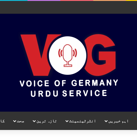
اہم خبریں
انٹرٹینمینٹ
تازہ ترین
صحت
کا