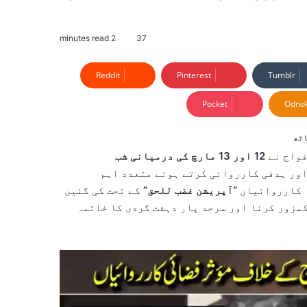
2 minutes read
37
Reddit
Pinterest
Tumblr
Pocket
Odnok
اتھ
فواج نے
12 اور 13 مارچ کی درمیانی شب
اور ہدفی کارروائی کرتے ہوئے متعدد اہم
ہ کارروائیاں
“آپریشن غضب للحق”
کے تحت کی گئیں
کمزور کرنا اور سرحد پار دہشت گردی کا خاتمہ