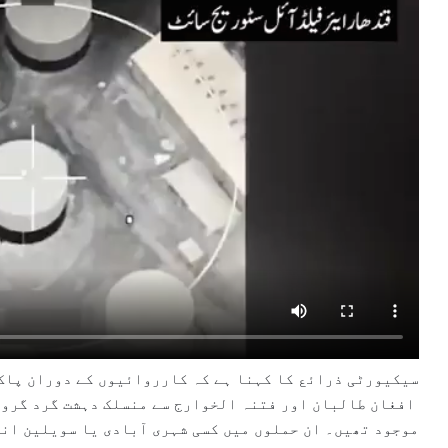
سیکیورٹی ذرائع کا کہنا ہے کہ کارروائیوں کے دوران پاک 
افغان طالبان اور فتنہ الخوارج سے منسلک دہشت گرد گروہ
موجود تھیں۔ ان حملوں میں کسی شہری آبادی یا سویلین ان