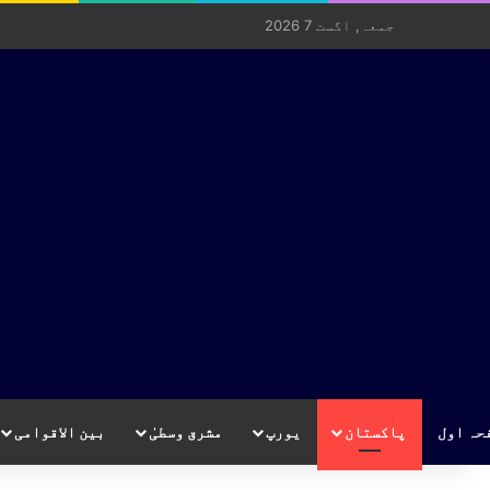
جمعہ, اگست 7 2026
حہ اول
پاکستان
یورپ
مشرق وسطیٰ
بین الاقوامی