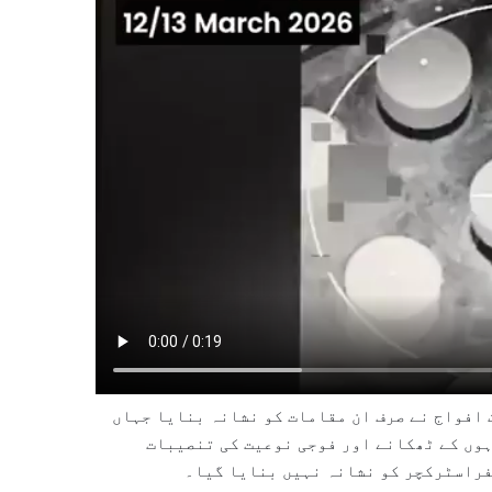
افواج نے صرف ان مقامات کو نشانہ بنایا جہاں
وں کے ٹھکانے اور فوجی نوعیت کی تنصیبات
فراسٹرکچر کو نشانہ نہیں بنایا گیا۔