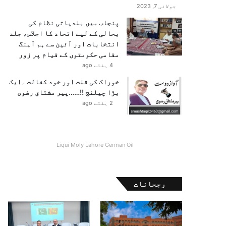
جولائی 7, 2023
پنجاب میں بلدیاتی نظام کی
بحالی کے لیے اتحاد کا اجلاس، جلد
انتخابات اور آئین سے ہم آہنگ
مقامی حکومتوں کے قیام پر زور
4 ہفتے ago
خوراک کی قلت اور خود کفالت ۔ایک
بڑا چیلنج !!……پیر مشتاق رضوی
2 ہفتے ago
Liqui Moly Lahore German Oil
رجحانات