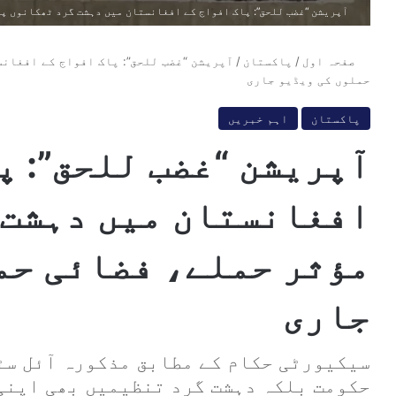
آپریشن “غضب للحق”: پاک افواج کے افغانستان میں دہشت گرد ٹھکانوں پ
صفحہ اول
/
پاکستان
/
آپریشن “غضب للحق”: پاک افواج کے افغان
حملوں کی ویڈیو جاری
پاکستان
اہم خبریں
آپریشن “غضب للحق”: پ
افغانستان میں دہشت 
مؤثر حملے، فضائی حم
جاری
سیکیورٹی حکام کے مطابق مذکورہ آئل سٹ
حکومت بلکہ دہشت گرد تنظیمیں بھی اپنی