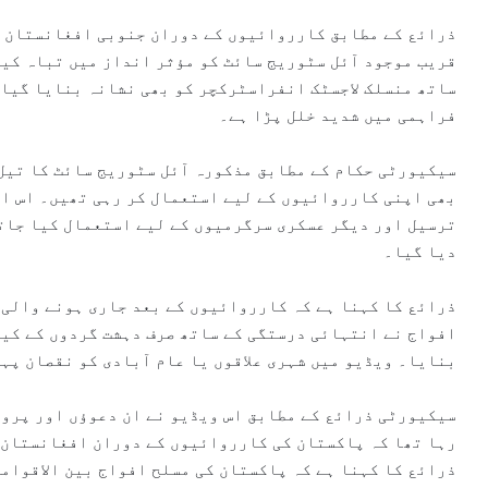
ذرائع کے مطابق کارروائیوں کے دوران جنوبی افغانستان ک
قریب موجود آئل سٹوریج سائٹ کو مؤثر انداز میں تباہ کیا
ساتھ منسلک لاجسٹک انفراسٹرکچر کو بھی نشانہ بنایا گیا 
فراہمی میں شدید خلل پڑا ہے۔
سیکیورٹی حکام کے مطابق مذکورہ آئل سٹوریج سائٹ کا تیل
بھی اپنی کارروائیوں کے لیے استعمال کر رہی تھیں۔ اس ای
ترسیل اور دیگر عسکری سرگرمیوں کے لیے استعمال کیا جاتا
دیا گیا۔
ذرائع کا کہنا ہے کہ کارروائیوں کے بعد جاری ہونے والی 
افواج نے انتہائی درستگی کے ساتھ صرف دہشت گردوں کے کیم
بنایا۔ ویڈیو میں شہری علاقوں یا عام آبادی کو نقصان پہ
سیکیورٹی ذرائع کے مطابق اس ویڈیو نے ان دعوؤں اور پروپ
رہا تھا کہ پاکستان کی کارروائیوں کے دوران افغانستان 
ذرائع کا کہنا ہے کہ پاکستان کی مسلح افواج بین الاقوام