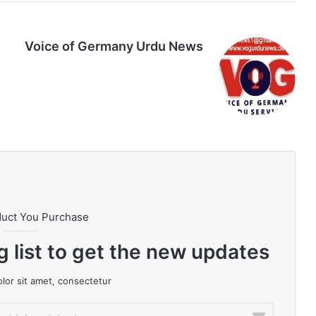
Voice of Germany Urdu News
Tik
Ins
Yo
Lin
Fa
We
To
tag
uT
ke
ce
bsi
k
ra
ub
dIn
bo
te
m
e
ok
duct You Purchase
g list to get the new updates!
or sit amet, consectetur.
ا