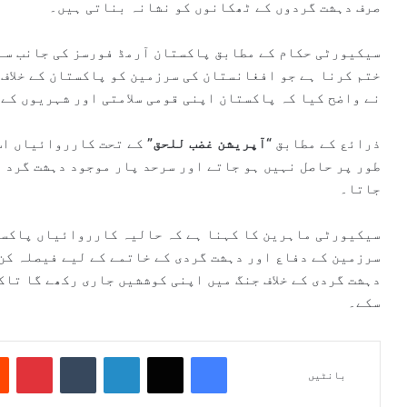
صرف دہشت گردوں کے ٹھکانوں کو نشانہ بناتی ہیں۔
سیکیورٹی حکام کے مطابق پاکستان آرمڈ فورسز کی جانب سے 
ختم کرنا ہے جو افغانستان کی سرزمین کو پاکستان کے خلاف
نے واضح کیا کہ پاکستان اپنی قومی سلامتی اور شہریوں کے 
ذرائع کے مطابق
“آپریشن غضب للحق”
کے تحت کارروائیاں اس 
طور پر حاصل نہیں ہو جاتے اور سرحد پار موجود دہشت گرد ن
جاتا۔
سیکیورٹی ماہرین کا کہنا ہے کہ حالیہ کارروائیاں پاکستا
سرزمین کے دفاع اور دہشت گردی کے خاتمے کے لیے فیصلہ کن
دہشت گردی کے خلاف جنگ میں اپنی کوششیں جاری رکھے گا تاک
سکے۔
Pinterest
Tumblr
LinkedIn
X
Facebook
بانٹیں