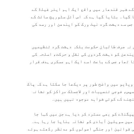
ے شہر قندھار میں واقع ایک اہم ایئر فیلڈ کے
 گیا۔ بتایا گیا ہے کہ اس آئل سٹوریج سائٹ کے
جس سے دہشت گرد نیٹ ورک کو ایندھن اور رسد کی
 نہ صرف طالبان حکومت بلکہ دہشت گرد تنظیمیں
ندھن کو دہشت گردوں کی نقل و حرکت، اسلحہ کی
 تھا، جس کے باعث اسے ایک اہم عسکری ہدف قرار
ویڈیو میں واضح طور پر دیکھا جا سکتا ہے کہ پاک
پس، فوجی تنصیبات اور لاجسٹک مراکز کو نشانہ
نچنے کے کوئی شواہد موجود نہیں ہیں۔
یگنڈے کو بھی مسترد کر دیا ہے جن میں کہا جا
میں سویلین آبادی کو نشانہ بنایا جا رہا ہے۔
ی قوانین اور جنگی اصولوں کو مدنظر رکھتے ہوئے