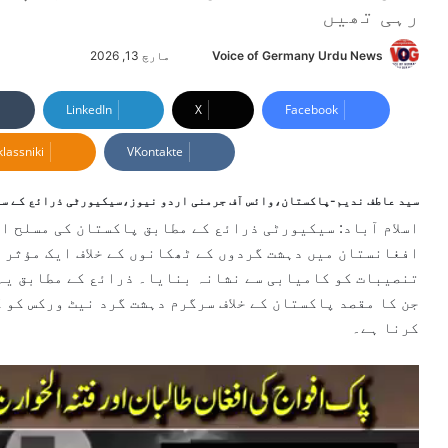
رہی تھیں
Voice of Germany Urdu News
S
مارچ 13, 2026
e
n
LinkedIn
X
Facebook
d
lassniki
VKontakte
a
n
e
سید عاطف ندیم-پاکستان،وائس آف جرمنی اردو نیوز،سیکیورٹی ذرائع کے س
m
اسلام آباد: سیکیورٹی ذرائع کے مطابق پاکستان کی مسلح ا
a
افغانستان میں دہشت گردوں کے ٹھکانوں کے خلاف ایک مؤثر 
i
تنصیبات کو کامیابی سے نشانہ بنایا۔ ذرائع کے مطابق ی
l
جن کا مقصد پاکستان کے خلاف سرگرم دہشت گرد نیٹ ورکس کو 
کرنا ہے۔